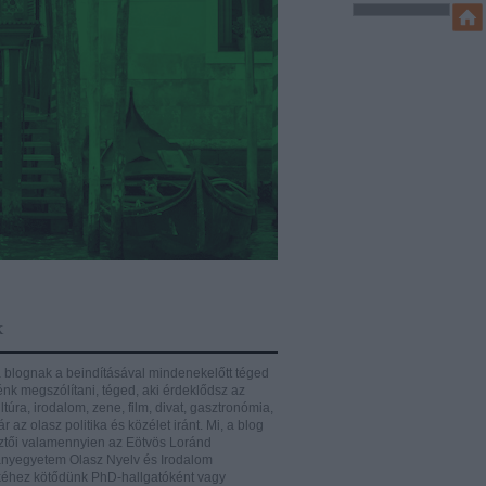
k
 blognak a beindításával mindenekelőtt téged
énk megszólítani, téged, aki érdeklődsz az
ltúra, irodalom, zene, film, divat, gasztronómia,
r az olasz politika és közélet iránt.
Mi, a blog
ztői valamennyien az Eötvös Loránd
yegyetem Olasz Nyelv és Irodalom
éhez kötődünk PhD-hallgatóként vagy