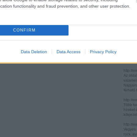
cation functionality and fraud prevention, and other user protection.
http://ww
http://ww
Két, ita
informác
CONFIRM
legújabb
http://di
Könnyen 
műelemz
Data Deletion
Data Access
Privacy Policy
század 
gimnázi
http://w
Az oldal
valamenn
Napjain
férhető
http://w
Több tuc
híreket 
kifejez
http://w
Vegyes p
rock, av