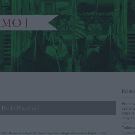
Rólun
Ennek a
 Paolo Pasolini)
szeretn
olasz ku
vagy aká
szerkes
Tudomán
Tanszék
o Moro
Helikon
anni di piombo
Vörös Brigádok
strategia della tensione
Brigate Rosse