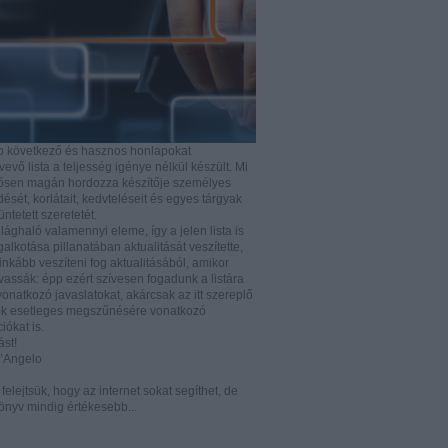
b következő és hasznos honlapokat
vő lista a teljesség igénye nélkül készült. Mi
rősen magán hordozza készítője személyes
ését, korlátait, kedvteléseit és egyes tárgyak
tüntetett szeretetét.
ilághaló valamennyi eleme, így a jelen lista is
lkotása pillanatában aktualitását veszítette,
nkább veszíteni fog aktualitásából, amikor
vassák: épp ezért szívesen fogadunk a listára
vonatkozó javaslatokat, akárcsak az itt szereplő
k esetleges megszűnésére vonatkozó
iókat is.
ást!
D’Angelo
e felejtsük, hogy az internet sokat segíthet, de
önyv mindig értékesebb...