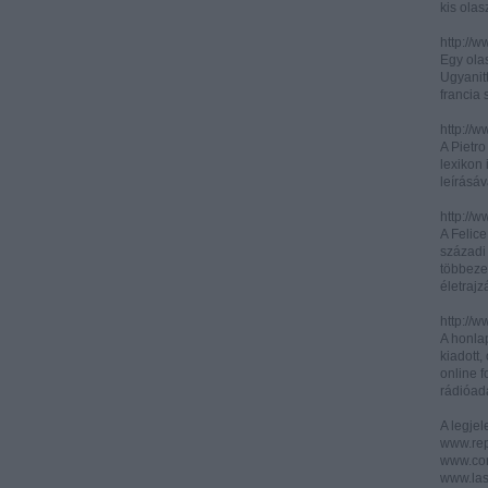
kis olas
http://
Egy olas
Ugyanit
francia s
http://w
A Pietr
lexikon 
leírásáv
http://w
A Felic
századi 
többeze
életrajz
http://w
A honla
kiadott,
online f
rádióad
A legje
www.rep
www.corr
www.las