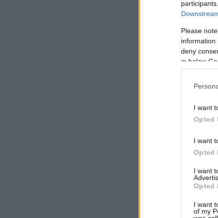
participants
Downstream 
Please note
information 
deny consent
in below Go
Persona
I want t
Opted 
I want t
Opted 
I want 
Advertis
Opted 
I want t
of my P
was col