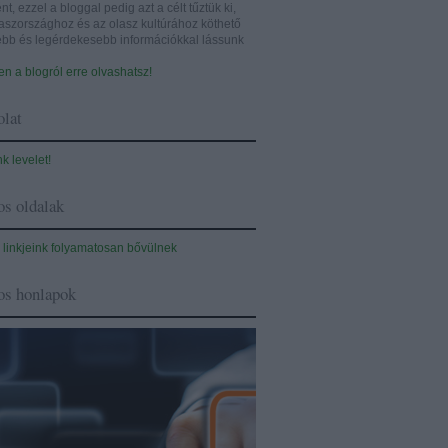
nt, ezzel a bloggal pedig azt a célt tűztük ki,
aszországhoz és az olasz kultúrához köthető
sebb és legérdekesebb információkkal lássunk
n a blogról erre olvashatsz!
lat
nk levelet!
s oldalak
 linkjeink folyamatosan bővülnek
os honlapok