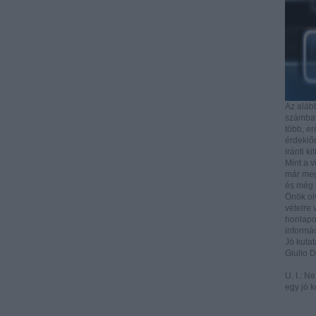
Az aláb
számbave
több, e
érdeklőd
iránti ki
Mint a v
már mega
és még i
Önök ol
vételre 
honlapo
informác
Jó kutat
Giulio 
U. I.: N
egy jó k