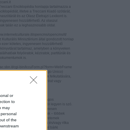
cani.it
 Treccani Enciklopédia honlapja tartalmazza a
nciklopédiát, illetve a Treccani Kiadó szótárát,
aszótárát és az Olasz Életrajzi Lexikont is.
ingyenesen hozzáférhető. Az olaszul
nak talán ez a leghasznosabb oldal.
ww.internetculturale.it/opencms/opencms/it/
 Kulturális Minisztérium által gondozott honlap
b ezer kötetes, ingyenesen hozzáférhető
s könyvtárat tartalmaz, amelyben a könyveken
alálhatóak folyóiratok, kéziratok, partitúrák és
okumentumok is.
opac.sbn.it/cgi-bin/IccuForm.pl?form=WebFrame
(Istituto Centrale per il Catalogo Unico)
endszere. Hasznos lehet annak felkutatására,
 lelhető fel egy-egy könyv, kézirat vagy
ra Olaszországban.
ooks.google.it/
sonal or
eknek és folyóiratoknak valóságos
ection to
kamrája ez, bármelyik századról legyen is szó.
ou may
 oldalon olvashatóak és ingyenesen
 personal
etőek minden nemzetiségű írónak – többek
olaszoknak is – az amerikai egyetemek
out of the
aiban digitalizált, első kiadású és/vagy ritka
 downstream
. Egy Google vagy Gmail fiókkal bárki