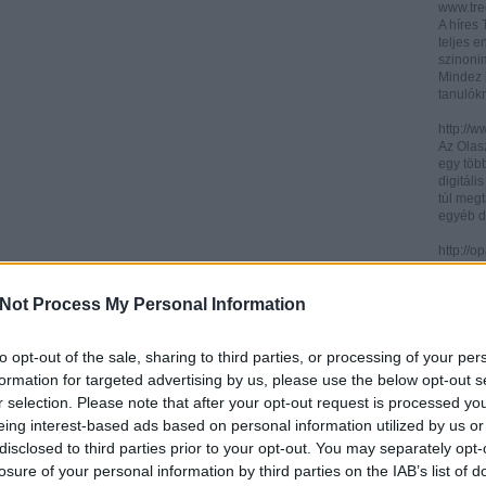
www.trec
A híres
teljes e
szinonim
Mindez 
tanulók
http://w
Az Olasz
egy töb
digitáli
túl megt
egyéb d
http://
Az ICCU 
keresőr
Not Process My Personal Information
hogy hol
partitú
http://b
to opt-out of the sale, sharing to third parties, or processing of your per
A könyv
formation for targeted advertising by us, please use the below opt-out s
kincses
r selection. Please note that after your opt-out request is processed y
Ezen az
eing interest-based ads based on personal information utilized by us or
letölth
között 
disclosed to third parties prior to your opt-out. You may separately opt-
könyvtár
losure of your personal information by third parties on the IAB’s list of
könyvei