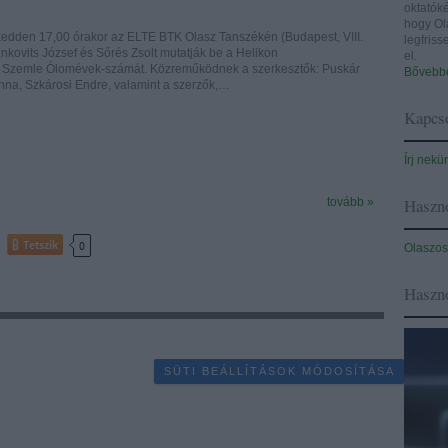
oktatóké
hogy Ol
kedden 17,00 órakor az ELTE BTK Olasz Tanszékén (Budapest, VIII.
legfris
nkovits József és Sőrés Zsolt mutatják be a Helikon
el.
 Szemle Ólomévek-számát. Közreműködnek a szerkesztők: Puskár
Bővebbe
Anna, Szkárosi Endre, valamint a szerzők,…
Kapcso
Írj nekü
Haszno
tovább »
Tetszik
0
Olaszos
Haszn
SÜTI BEÁLLÍTÁSOK MÓDOSÍTÁSA