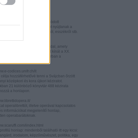
w.italianistica.info/
w.italianisticaonline.it/
lianisztikai kutatásra specializálódott
iós portál - számos információt nyújtanak a
 publikációkról, konferenciákról, esszékről stb.
gilander.libero.it/letteratura/
áttkinthető irodalomkritikai oldal, amely
éseket és szerzői életrajzokat kínál a XX.
elejéről. Célközönsége elsősorban a
umi korosztály.
ww.e-codices.unifr.ch/it
 célja hozzáférhetővé tenni a Svájcban őrzött
yi középkori és kora újkori kéziratot.
kban 21 különböző könyvtár 488 kézirata
 hozzá a honlapon.
ww.librettidopera.it/
at operalibrettót, illetve operával kapcsolatos
és információkat megjelenítő honlap,
etten operabarátoknak.
ww.scaruffi.com/iindex.html
rofilú honlap: mindenből található itt egy kicsi:
angárd, irodalom, képzőművészet, politika, egy