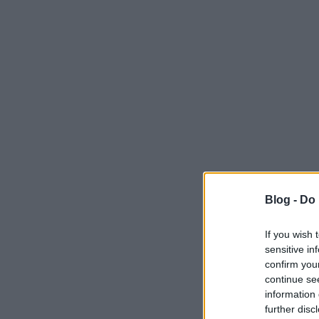
Blog -
Do 
If you wish 
sensitive in
confirm you
continue se
information 
further disc