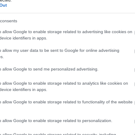
http://ww
Out
Régi és 
szerzők
folyóirat
consents
http://w
Gradiva 
o allow Google to enable storage related to advertising like cookies on
York - 
evice identifiers in apps.
http://w
o allow my user data to be sent to Google for online advertising
Az iskol
folyóirat
s.
http://w
to allow Google to send me personalized advertising.
A világ 
Számos i
tanszéke
o allow Google to enable storage related to analytics like cookies on
publikác
evice identifiers in apps.
http://ww
Régi és
o allow Google to enable storage related to functionality of the website
érdekes
http://ww
Irodalmi
o allow Google to enable storage related to personalization.
http://w
A rangos
o allow Google to enable storage related to security, including