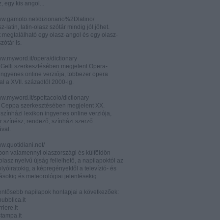
z, egy kis angol...
www.gamoto.net/dizionario%2Dlatino/
z-latin, latin-olasz szótár mindig jól jöhet.
t megtalálható egy olasz-angol és egy olasz-
zótár is.
ww.myword.it/opera/dictionary
o Gelli szerkesztésében megjelent Opera-
ingyenes online verziója, többezer opera
al a XVII. századtól 2000-ig.
ww.myword.it/spettacolo/dictionary
e Ceppa szerkesztésében megjelent XX.
színházi lexikon ingyenes online verziója,
r színész, rendező, színházi szerző
ával.
ww.quotidiani.net/
pon valamennyi olaszországi és külföldön
 olasz nyelvű újság fellelhető, a napilapoktól az
olyóiratokig, a képregényektől a televízió- és
ásokig és meteorológiai jelentésekig.
lentősebb napilapok honlapjai a következőek:
ubblica.it
iere.it
tampa.it