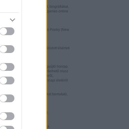
w.italialibri.net/
kortárs olasz irodalmi műveket, biográfiákat,
et és recenziókat bemutató, ingyenes online
.
ww.italianstudies.org/gradiva/
- International Journal of Italian Poetry (New
Roma)
ww.griseldaonline.it/
ai irodalomoktatásra specializálódott kísérleti
.
ww.italinemo.it/
italianisztikai folyóiratait egybegyűjtő honlap.
nformációt kínál a világban fellelhető olasz
k folyóiratairól, kiadott könyveiről,
ióiról, ösztöndíjairól és mindennapi életéről.
w.classicitaliani.it/
 ritka történelmi dokumentumokat bemutató,
 és könnyen átlátható honlap.
w.letteratura.it/
 és egyéb témákat kínáló oldal.
ww.alfabeta2.it/
 olasz folyóirat online változata.