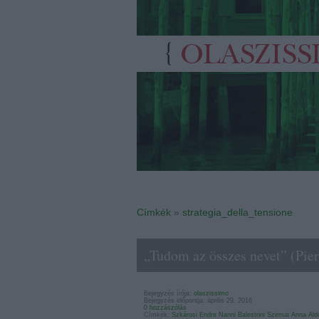
Címkék
»
strategia_della_tensione
„Tudom az összes nevet” (Pier
Bejegyzés írója:
olaszissimo
Bejegyzés időpontja: április 29, 2016
0 hozzászólás
Címkék:
Szkárosi Endre
Nanni Balestrini
Szirmai Anna
Ald