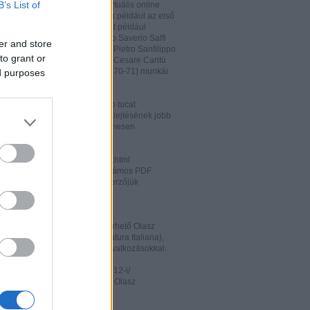
B’s List of
hatja és megőrizheti a saját virtuális online
rát. A honlapon megtalálhatóak például az első
odalomtörténeti munkák is, mint például
o Tiraboschi (1825), Francesco Saverio Salfi
er and store
 Giuseppe Maffei (1852-1853), Pietro Sanfilippo
to grant or
 Paolo Emiliani-Giudici (1863), Cesare Cantù
vagy Francesco De Sanctis (1870-71) munkái.
ed purposes
ww.liberliber.it/home/index.php
könyv, 6.320 zenei darab, több tucat
önyv segíthet az olasz nyelv kiejtésének jobb
ításában. Valamennyi file ingyenesen
rhető.
ww.letteraturaitaliana.net/index.html
őhöz nagyon hasonló oldal, számos PDF
mú olasz irodalmi művel és szerzőjük
ával gazdagítva.
ww.storiadellaletteratura.it/
 Piromalli ingyenesen hozzáférhető Olasz
történet-e (Storia della Letteratura Italiana),
is keresőprogrammal és hiperhivatkozásokkal.
ww3.unibo.it/boll900/numeri/2012-i/
tino '900». A Bolognai Egyetem Olasz
nek online folyóirata.