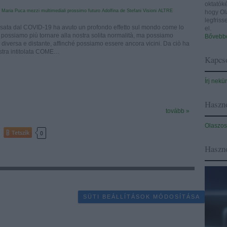
oktatóké
Maria Puca
mezzi multimediali
prossimo futuro
Adolfina de Stefani
Visioni ALTRE
hogy Ol
legfris
ausata dal COVID-19 ha avuto un profondo effetto sul mondo come lo
el.
ossiamo più tornare alla nostra solita normalità, ma possiamo
Bővebbe
diversa e distante, affinché possiamo essere ancora vicini. Da ciò ha
stra intitolata COME…
Kapcso
Írj nekü
Haszno
tovább »
Olaszos
Tetszik
0
Haszn
SÜTI BEÁLLÍTÁSOK MÓDOSÍTÁSA