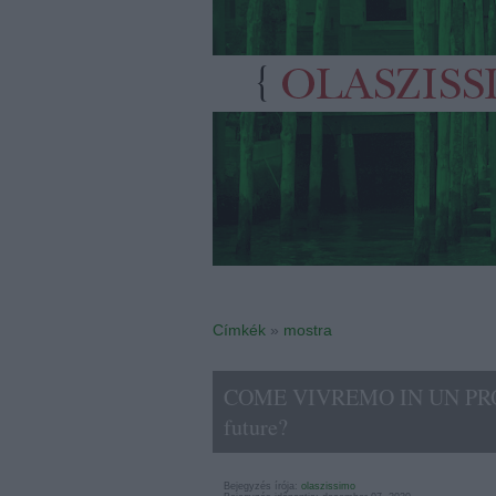
Címkék
»
mostra
COME VIVREMO IN UN PROSS
future?
Bejegyzés írója:
olaszissimo