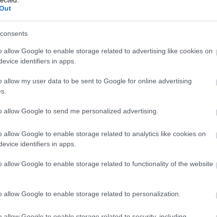
http://ww
Out
Régi és 
szerzők
folyóirat
consents
http://w
Gradiva 
o allow Google to enable storage related to advertising like cookies on
York - 
evice identifiers in apps.
http://w
o allow my user data to be sent to Google for online advertising
Az iskol
folyóirat
s.
http://w
to allow Google to send me personalized advertising.
A világ 
Számos i
tanszéke
o allow Google to enable storage related to analytics like cookies on
publikác
evice identifiers in apps.
http://ww
Régi és
o allow Google to enable storage related to functionality of the website
érdekes
http://ww
Irodalmi
o allow Google to enable storage related to personalization.
http://w
A rangos
o allow Google to enable storage related to security, including