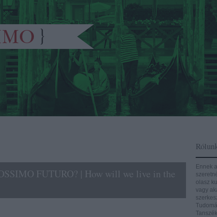
Rólun
Ennek a
IMO FUTURO? | How will we live in the
szeretn
olasz ku
vagy aká
szerkes
Tudomán
Tanszék