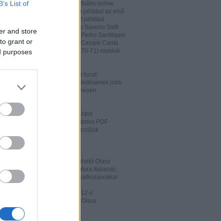
B’s List of
hatja és megőrizheti a saját virtuális online
rát. A honlapon megtalálhatóak például az első
odalomtörténeti munkák is, mint például
o Tiraboschi (1825), Francesco Saverio Salfi
er and store
 Giuseppe Maffei (1852-1853), Pietro Sanfilippo
to grant or
 Paolo Emiliani-Giudici (1863), Cesare Cantù
vagy Francesco De Sanctis (1870-71) munkái.
ed purposes
ww.liberliber.it/home/index.php
könyv, 6.320 zenei darab, több tucat
önyv segíthet az olasz nyelv kiejtésének jobb
ításában. Valamennyi file ingyenesen
rhető.
ww.letteraturaitaliana.net/index.html
őhöz nagyon hasonló oldal, számos PDF
mú olasz irodalmi művel és szerzőjük
ával gazdagítva.
ww.storiadellaletteratura.it/
 Piromalli ingyenesen hozzáférhető Olasz
történet-e (Storia della Letteratura Italiana),
is keresőprogrammal és hiperhivatkozásokkal.
ww3.unibo.it/boll900/numeri/2012-i/
tino '900». A Bolognai Egyetem Olasz
nek online folyóirata.