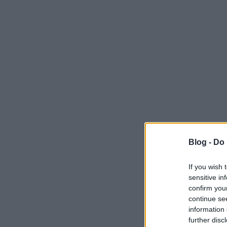
Blog -
Do 
If you wish 
sensitive in
confirm you
continue se
information 
further disc