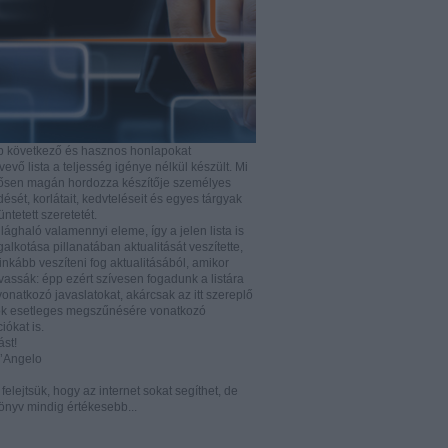
b következő és hasznos honlapokat
vő lista a teljesség igénye nélkül készült. Mi
rősen magán hordozza készítője személyes
ését, korlátait, kedvteléseit és egyes tárgyak
tüntetett szeretetét.
ilághaló valamennyi eleme, így a jelen lista is
lkotása pillanatában aktualitását veszítette,
nkább veszíteni fog aktualitásából, amikor
vassák: épp ezért szívesen fogadunk a listára
vonatkozó javaslatokat, akárcsak az itt szereplő
k esetleges megszűnésére vonatkozó
iókat is.
ást!
D’Angelo
e felejtsük, hogy az internet sokat segíthet, de
önyv mindig értékesebb...