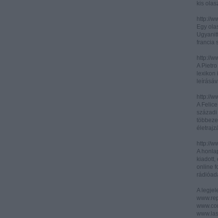
kis olas
http://
Egy olas
Ugyanit
francia s
http://w
A Pietr
lexikon 
leírásáv
http://w
A Felic
századi 
többeze
életrajz
http://w
A honla
kiadott,
online f
rádióad
A legje
www.rep
www.corr
www.las