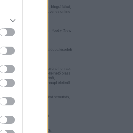
w.italialibri.net/
kortárs olasz irodalmi műveket, biográfiákat,
et és recenziókat bemutató, ingyenes online
.
ww.italianstudies.org/gradiva/
- International Journal of Italian Poetry (New
Roma)
ww.griseldaonline.it/
ai irodalomoktatásra specializálódott kísérleti
.
ww.italinemo.it/
italianisztikai folyóiratait egybegyűjtő honlap.
nformációt kínál a világban fellelhető olasz
k folyóiratairól, kiadott könyveiről,
ióiról, ösztöndíjairól és mindennapi életéről.
w.classicitaliani.it/
 ritka történelmi dokumentumokat bemutató,
 és könnyen átlátható honlap.
w.letteratura.it/
 és egyéb témákat kínáló oldal.
ww.alfabeta2.it/
 olasz folyóirat online változata.