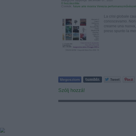
Bejegyzés időpontja: december 07, 2020
0 hozzászólás
Címkék:
future
arte
mostra
Venezia
performanszművészet
La crisi globale c
conoscevamo. Non p
crearne una nuova, 
preso spunto la mo
Szólj hozzá!