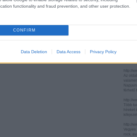
cation functionality and fraud prevention, and other user protection.
http://ww
http://ww
Két, ita
informác
CONFIRM
legújabb
http://di
Könnyen 
műelemz
Data Deletion
Data Access
Privacy Policy
század 
gimnázi
http://w
Az oldal
valamenn
Napjain
férhető
http://w
Több tuc
híreket 
kifejez
http://w
Vegyes p
rock, av