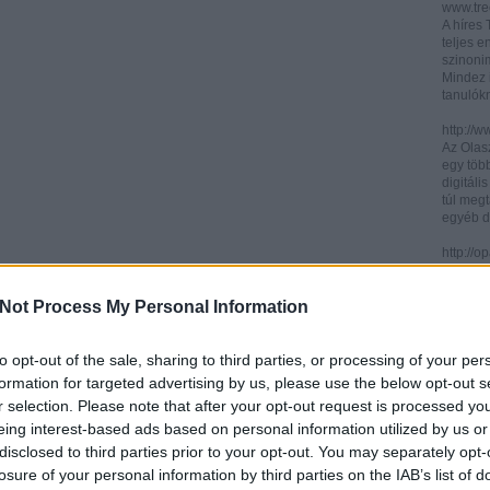
www.trec
A híres
teljes e
szinonim
Mindez 
tanulók
http://w
Az Olasz
egy töb
digitáli
túl megt
egyéb d
http://
Az ICCU 
keresőr
Not Process My Personal Information
hogy hol
partitú
http://b
to opt-out of the sale, sharing to third parties, or processing of your per
A könyv
formation for targeted advertising by us, please use the below opt-out s
kincses
r selection. Please note that after your opt-out request is processed y
Ezen az
eing interest-based ads based on personal information utilized by us or
letölth
között 
disclosed to third parties prior to your opt-out. You may separately opt-
könyvtár
losure of your personal information by third parties on the IAB’s list of
könyvei