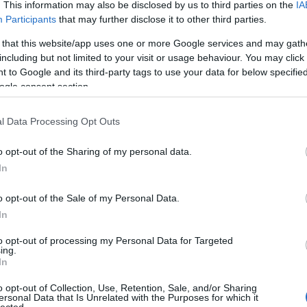
. This information may also be disclosed by us to third parties on the
IA
létrehoz
könyvtá
Participants
that may further disclose it to other third parties.
olasz ir
Girolam
 that this website/app uses one or more Google services and may gath
(1834),
including but not limited to your visit or usage behaviour. You may click 
(1859),
(1865) 
 to Google and its third-party tags to use your data for below specifi
ogle consent section.
http://w
2.495 e-
hangosk
l Data Processing Opt Outs
elsaját
hozzáfé
o opt-out of the Sharing of my personal data.
http://w
In
Az előz
formátu
életrajz
o opt-out of the Sale of my Personal Data.
http://w
In
Antonio
irodalom
to opt-out of processing my Personal Data for Targeted
digitál
ing.
In
http://w
«Bollet
o opt-out of Collection, Use, Retention, Sale, and/or Sharing
Tanszéké
ersonal Data that Is Unrelated with the Purposes for which it
lected.