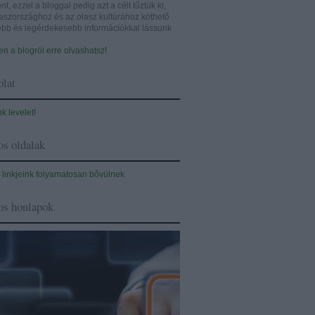
nt, ezzel a bloggal pedig azt a célt tűztük ki,
aszországhoz és az olasz kultúrához köthető
sebb és legérdekesebb információkkal lássunk
n a blogról erre olvashatsz!
lat
nk levelet!
s oldalak
 linkjeink folyamatosan bővülnek
os honlapok