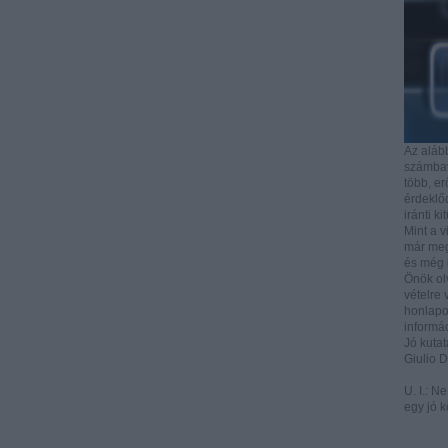
Az aláb
számbave
több, e
érdeklőd
iránti ki
Mint a v
már mega
és még i
Önök ol
vételre 
honlapo
informác
Jó kutat
Giulio 
U. I.: N
egy jó k