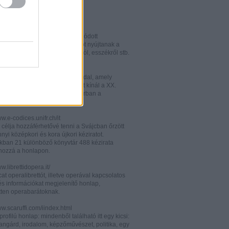
w.italianistica.info/
w.italianisticaonline.it/
lianisztikai kutatásra specializálódott
iós portál - számos információt nyújtanak a
 publikációkról, konferenciákról, esszékről stb.
gilander.libero.it/letteratura/
áttkinthető irodalomkritikai oldal, amely
éseket és szerzői életrajzokat kínál a XX.
elejéről. Célközönsége elsősorban a
umi korosztály.
ww.e-codices.unifr.ch/it
 célja hozzáférhetővé tenni a Svájcban őrzött
yi középkori és kora újkori kéziratot.
kban 21 különböző könyvtár 488 kézirata
 hozzá a honlapon.
ww.librettidopera.it/
at operalibrettót, illetve operával kapcsolatos
és információkat megjelenítő honlap,
etten operabarátoknak.
ww.scaruffi.com/iindex.html
rofilú honlap: mindenből található itt egy kicsi:
angárd, irodalom, képzőművészet, politika, egy