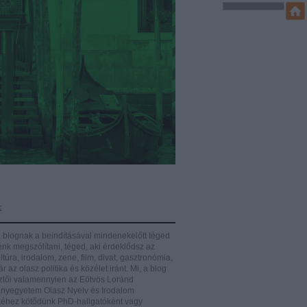
k
 blognak a beindításával mindenekelőtt téged
énk megszólítani, téged, aki érdeklődsz az
ltúra, irodalom, zene, film, divat, gasztronómia,
r az olasz politika és közélet iránt.
Mi, a blog
ztői valamennyien az Eötvös Loránd
yegyetem Olasz Nyelv és Irodalom
éhez kötődünk PhD-hallgatóként vagy