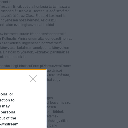
cani.it
 Treccani Enciklopédia honlapja tartalmazza a
nciklopédiát, illetve a Treccani Kiadó szótárát,
aszótárát és az Olasz Életrajzi Lexikont is.
ingyenesen hozzáférhető. Az olaszul
nak talán ez a leghasznosabb oldal.
ww.internetculturale.it/opencms/opencms/it/
 Kulturális Minisztérium által gondozott honlap
b ezer kötetes, ingyenesen hozzáférhető
s könyvtárat tartalmaz, amelyben a könyveken
alálhatóak folyóiratok, kéziratok, partitúrák és
okumentumok is.
opac.sbn.it/cgi-bin/IccuForm.pl?form=WebFrame
(Istituto Centrale per il Catalogo Unico)
endszere. Hasznos lehet annak felkutatására,
 lelhető fel egy-egy könyv, kézirat vagy
ra Olaszországban.
ooks.google.it/
sonal or
eknek és folyóiratoknak valóságos
ection to
kamrája ez, bármelyik századról legyen is szó.
ou may
 oldalon olvashatóak és ingyenesen
 personal
etőek minden nemzetiségű írónak – többek
olaszoknak is – az amerikai egyetemek
out of the
aiban digitalizált, első kiadású és/vagy ritka
 downstream
. Egy Google vagy Gmail fiókkal bárki