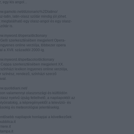
z, egy kis angol...
www.gamoto.net/dizionario%2Dlatino/
z-latin, latin-olasz szótár mindig jól jöhet.
t megtalálható egy olasz-angol és egy olasz-
zótár is.
ww.myword.it/opera/dictionary
o Gelli szerkesztésében megjelent Opera-
ingyenes online verziója, többezer opera
al a XVII. századtól 2000-ig.
ww.myword.it/spettacolo/dictionary
e Ceppa szerkesztésében megjelent XX.
színházi lexikon ingyenes online verziója,
r színész, rendező, színházi szerző
ával.
ww.quotidiani.net/
pon valamennyi olaszországi és külföldön
 olasz nyelvű újság fellelhető, a napilapoktól az
olyóiratokig, a képregényektől a televízió- és
ásokig és meteorológiai jelentésekig.
lentősebb napilapok honlapjai a következőek:
ubblica.it
iere.it
tampa.it