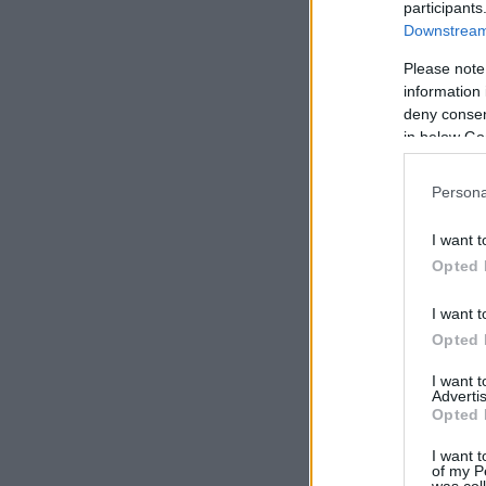
participants
Downstream 
Please note
information 
deny consent
in below Go
Persona
I want t
Opted 
I want t
Opted 
I want 
Advertis
Opted 
I want t
of my P
was col