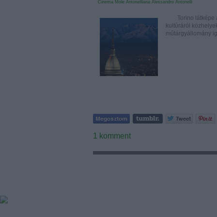
Cinema
Mole Antonelliana
Alessandro Antonelli
Torino látképe a 
kultúráról közhelyek
műtárgyállomány i
1
komment