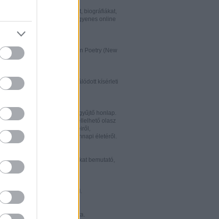
w.italialibri.net/
kortárs olasz irodalmi műveket, biográfiákat,
et és recenziókat bemutató, ingyenes online
.
ww.italianstudies.org/gradiva/
- International Journal of Italian Poetry (New
Roma)
ww.griseldaonline.it/
ai irodalomoktatásra specializálódott kísérleti
.
ww.italinemo.it/
italianisztikai folyóiratait egybegyűjtő honlap.
nformációt kínál a világban fellelhető olasz
k folyóiratairól, kiadott könyveiről,
ióiról, ösztöndíjairól és mindennapi életéről.
w.classicitaliani.it/
 ritka történelmi dokumentumokat bemutató,
 és könnyen átlátható honlap.
w.letteratura.it/
 és egyéb témákat kínáló oldal.
ww.alfabeta2.it/
 olasz folyóirat online változata.