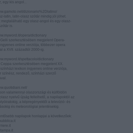
z, egy kis angol...
www.gamoto.net/dizionario%2Dlatino/
z-latin, latin-olasz szótár mindig jól jöhet.
t megtalálható egy olasz-angol és egy olasz-
zótár is.
ww.myword.it/opera/dictionary
o Gelli szerkesztésében megjelent Opera-
ingyenes online verziója, többezer opera
al a XVII. századtól 2000-ig.
ww.myword.it/spettacolo/dictionary
e Ceppa szerkesztésében megjelent XX.
színházi lexikon ingyenes online verziója,
r színész, rendező, színházi szerző
ával.
ww.quotidiani.net/
pon valamennyi olaszországi és külföldön
 olasz nyelvű újság fellelhető, a napilapoktól az
olyóiratokig, a képregényektől a televízió- és
ásokig és meteorológiai jelentésekig.
lentősebb napilapok honlapjai a következőek:
ubblica.it
iere.it
tampa.it