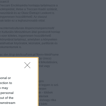
cani.it
 Treccani Enciklopédia honlapja tartalmazza a
nciklopédiát, illetve a Treccani Kiadó szótárát,
aszótárát és az Olasz Életrajzi Lexikont is.
ingyenesen hozzáférhető. Az olaszul
nak talán ez a leghasznosabb oldal.
ww.internetculturale.it/opencms/opencms/it/
 Kulturális Minisztérium által gondozott honlap
b ezer kötetes, ingyenesen hozzáférhető
s könyvtárat tartalmaz, amelyben a könyveken
alálhatóak folyóiratok, kéziratok, partitúrák és
okumentumok is.
opac.sbn.it/cgi-bin/IccuForm.pl?form=WebFrame
(Istituto Centrale per il Catalogo Unico)
endszere. Hasznos lehet annak felkutatására,
 lelhető fel egy-egy könyv, kézirat vagy
ra Olaszországban.
ooks.google.it/
sonal or
eknek és folyóiratoknak valóságos
ection to
kamrája ez, bármelyik századról legyen is szó.
ou may
 oldalon olvashatóak és ingyenesen
 personal
etőek minden nemzetiségű írónak – többek
olaszoknak is – az amerikai egyetemek
out of the
aiban digitalizált, első kiadású és/vagy ritka
 downstream
. Egy Google vagy Gmail fiókkal bárki