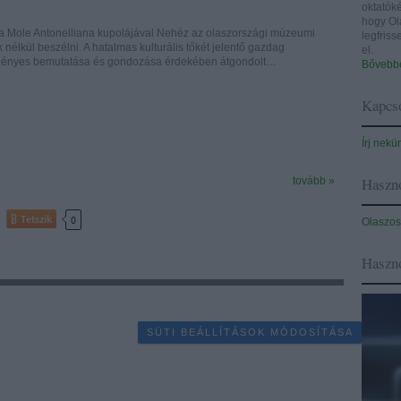
oktatóké
hogy Ol
Mole Antonelliana kupolájával Nehéz az olaszországi múzeumi
legfris
 nélkül beszélni. A hatalmas kulturális tőkét jelentő gazdag
el.
gényes bemutatása és gondozása érdekében átgondolt…
Bővebbe
Kapcso
Írj nekü
Haszno
tovább »
Tetszik
0
Olaszos
Haszn
SÜTI BEÁLLÍTÁSOK MÓDOSÍTÁSA