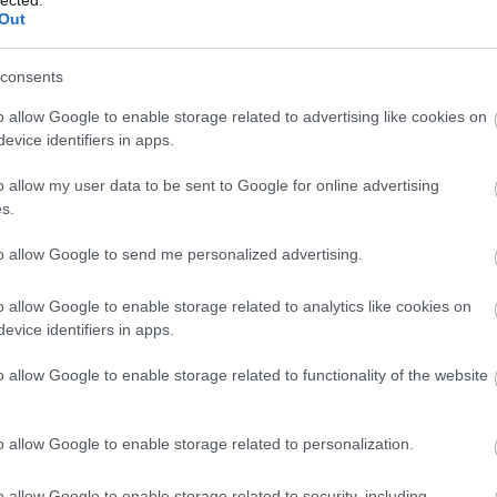
http://ww
Out
Régi és 
szerzők
folyóirat
consents
http://w
Gradiva 
o allow Google to enable storage related to advertising like cookies on
York - 
evice identifiers in apps.
http://w
o allow my user data to be sent to Google for online advertising
Az iskol
folyóirat
s.
http://w
to allow Google to send me personalized advertising.
A világ 
Számos i
tanszéke
o allow Google to enable storage related to analytics like cookies on
publikác
evice identifiers in apps.
http://ww
Régi és
o allow Google to enable storage related to functionality of the website
érdekes
http://ww
Irodalmi
o allow Google to enable storage related to personalization.
http://w
A rangos
o allow Google to enable storage related to security, including