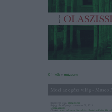
Címkék
»
múzeum
Mozi az egész vilàg - Museo 
Bejegyzés írója:
olaszissimo
Bejegyzés időpontja: november 01, 2013
1
hozzászólás
Címkék:
mozi
múzeum
filmszínház
Federico Fellini
Michel