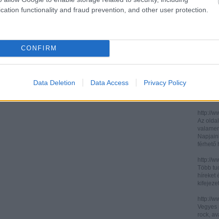
cation functionality and fraud prevention, and other user protection.
http://ww
http://ww
Két, ita
informác
CONFIRM
legújabb
http://di
Könnyen 
műelemz
Data Deletion
Data Access
Privacy Policy
század 
gimnázi
http://w
Az oldal
valamenn
Napjain
férhető
http://w
Több tuc
híreket 
kifejez
http://w
Vegyes p
rock, av