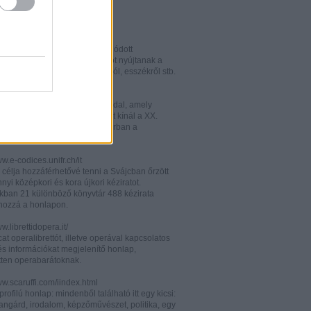
w.italianistica.info/
w.italianisticaonline.it/
lianisztikai kutatásra specializálódott
iós portál - számos információt nyújtanak a
 publikációkról, konferenciákról, esszékről stb.
gilander.libero.it/letteratura/
áttkinthető irodalomkritikai oldal, amely
éseket és szerzői életrajzokat kínál a XX.
elejéről. Célközönsége elsősorban a
umi korosztály.
ww.e-codices.unifr.ch/it
 célja hozzáférhetővé tenni a Svájcban őrzött
yi középkori és kora újkori kéziratot.
kban 21 különböző könyvtár 488 kézirata
 hozzá a honlapon.
ww.librettidopera.it/
at operalibrettót, illetve operával kapcsolatos
és információkat megjelenítő honlap,
etten operabarátoknak.
ww.scaruffi.com/iindex.html
rofilú honlap: mindenből található itt egy kicsi:
angárd, irodalom, képzőművészet, politika, egy