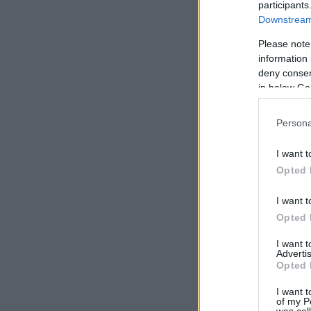
participants
Downstream 
Please note
information 
deny consent
in below Go
Persona
I want t
Opted 
I want t
Opted 
I want 
Advertis
Opted 
I want t
of my P
was col