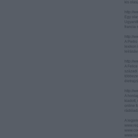
kis olas
http://
Egy olas
Ugyanit
francia s
http://w
A Pietr
lexikon 
leírásáv
http://w
A Felic
századi 
többeze
életrajz
http://w
A honla
kiadott,
online f
rádióad
A legje
www.rep
www.corr
www.las