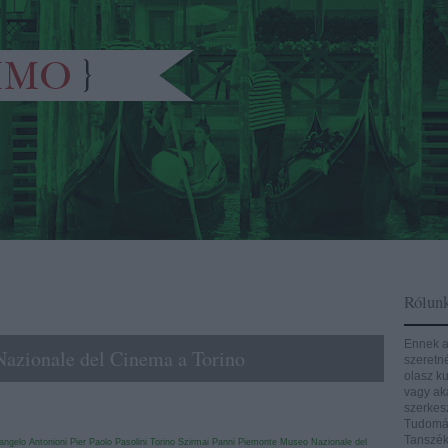
Rólun
Ennek a
Nazionale del Cinema a Torino
szeretn
olasz ku
vagy aká
szerkes
Tudomán
Tanszék
angelo Antonioni
Pier Paolo Pasolini
Torino
Szirmai Panni
Piemonte
Museo Nazionale del