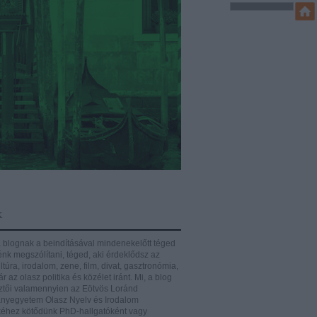
k
 blognak a beindításával mindenekelőtt téged
énk megszólítani, téged, aki érdeklődsz az
ltúra, irodalom, zene, film, divat, gasztronómia,
r az olasz politika és közélet iránt.
Mi, a blog
ztői valamennyien az Eötvös Loránd
yegyetem Olasz Nyelv és Irodalom
éhez kötődünk PhD-hallgatóként vagy