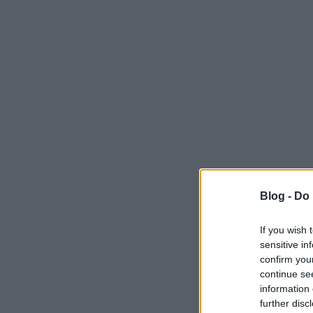
Blog -
Do 
If you wish 
sensitive in
confirm you
continue se
information 
further disc