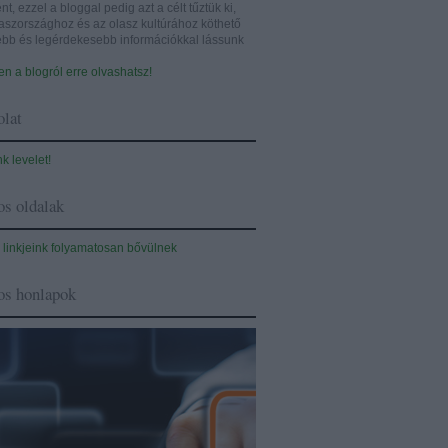
nt, ezzel a bloggal pedig azt a célt tűztük ki,
aszországhoz és az olasz kultúrához köthető
sebb és legérdekesebb információkkal lássunk
n a blogról erre olvashatsz!
lat
nk levelet!
s oldalak
 linkjeink folyamatosan bővülnek
os honlapok