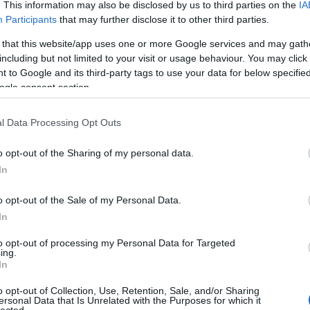
. This information may also be disclosed by us to third parties on the
IA
létrehoz
könyvtá
Participants
that may further disclose it to other third parties.
olasz ir
Girolam
 that this website/app uses one or more Google services and may gath
(1834),
including but not limited to your visit or usage behaviour. You may click 
(1859),
(1865) 
 to Google and its third-party tags to use your data for below specifi
ogle consent section.
http://w
2.495 e-
hangosk
l Data Processing Opt Outs
elsaját
hozzáfé
o opt-out of the Sharing of my personal data.
http://w
In
Az előz
formátu
életrajz
o opt-out of the Sale of my Personal Data.
http://w
In
Antonio
irodalom
to opt-out of processing my Personal Data for Targeted
digitál
ing.
In
http://w
«Bollet
o opt-out of Collection, Use, Retention, Sale, and/or Sharing
Tanszéké
ersonal Data that Is Unrelated with the Purposes for which it
lected.