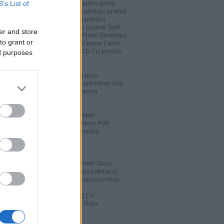
B’s List of
hatja és megőrizheti a saját virtuális online
rát. A honlapon megtalálhatóak például az első
odalomtörténeti munkák is, mint például
o Tiraboschi (1825), Francesco Saverio Salfi
er and store
 Giuseppe Maffei (1852-1853), Pietro Sanfilippo
to grant or
 Paolo Emiliani-Giudici (1863), Cesare Cantù
vagy Francesco De Sanctis (1870-71) munkái.
ed purposes
ww.liberliber.it/home/index.php
könyv, 6.320 zenei darab, több tucat
önyv segíthet az olasz nyelv kiejtésének jobb
ításában. Valamennyi file ingyenesen
rhető.
ww.letteraturaitaliana.net/index.html
őhöz nagyon hasonló oldal, számos PDF
mú olasz irodalmi művel és szerzőjük
ával gazdagítva.
ww.storiadellaletteratura.it/
 Piromalli ingyenesen hozzáférhető Olasz
történet-e (Storia della Letteratura Italiana),
is keresőprogrammal és hiperhivatkozásokkal.
ww3.unibo.it/boll900/numeri/2012-i/
tino '900». A Bolognai Egyetem Olasz
nek online folyóirata.