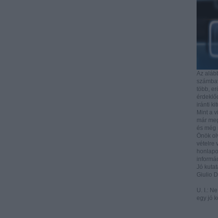
Az aláb
számbave
több, e
érdeklőd
iránti ki
Mint a v
már mega
és még i
Önök ol
vételre 
honlapo
informác
Jó kutat
Giulio 
U. I.: N
egy jó k