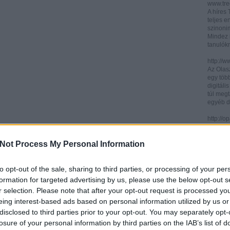
www.trec
A híres
teljes e
szinonim
Mindez 
tanulók
http://w
Az Olasz
egy töb
digitáli
túl megt
egyéb d
http://
Az ICCU 
keresőr
Not Process My Personal Information
hogy hol
partitú
http://b
to opt-out of the sale, sharing to third parties, or processing of your per
A könyv
formation for targeted advertising by us, please use the below opt-out s
kincses
r selection. Please note that after your opt-out request is processed y
Ezen az
eing interest-based ads based on personal information utilized by us or
letölth
között 
disclosed to third parties prior to your opt-out. You may separately opt-
könyvtár
losure of your personal information by third parties on the IAB’s list of
könyvei