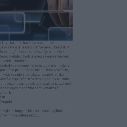
b következő és hasznos honlapokat
vő lista a teljesség igénye nélkül készült. Mi
rősen magán hordozza készítője személyes
ését, korlátait, kedvteléseit és egyes tárgyak
tüntetett szeretetét.
ilághaló valamennyi eleme, így a jelen lista is
lkotása pillanatában aktualitását veszítette,
nkább veszíteni fog aktualitásából, amikor
vassák: épp ezért szívesen fogadunk a listára
vonatkozó javaslatokat, akárcsak az itt szereplő
k esetleges megszűnésére vonatkozó
iókat is.
ást!
D’Angelo
e felejtsük, hogy az internet sokat segíthet, de
önyv mindig értékesebb...