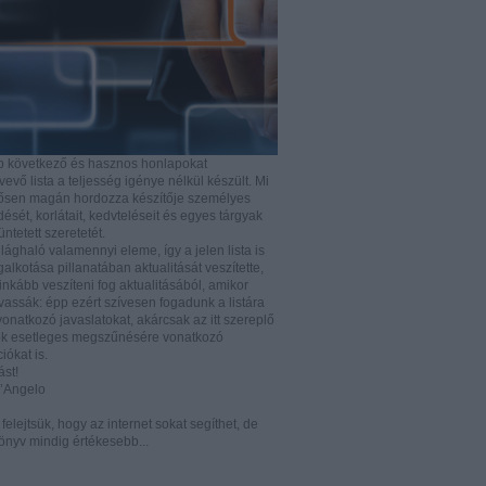
b következő és hasznos honlapokat
vő lista a teljesség igénye nélkül készült. Mi
rősen magán hordozza készítője személyes
ését, korlátait, kedvteléseit és egyes tárgyak
tüntetett szeretetét.
ilághaló valamennyi eleme, így a jelen lista is
lkotása pillanatában aktualitását veszítette,
nkább veszíteni fog aktualitásából, amikor
vassák: épp ezért szívesen fogadunk a listára
vonatkozó javaslatokat, akárcsak az itt szereplő
k esetleges megszűnésére vonatkozó
iókat is.
ást!
D’Angelo
e felejtsük, hogy az internet sokat segíthet, de
önyv mindig értékesebb...