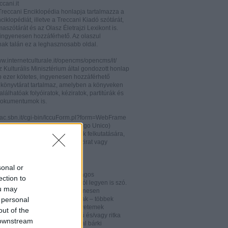
cani.it
 Treccani Enciklopédia honlapja tartalmazza a
nciklopédiát, illetve a Treccani Kiadó szótárát,
aszótárát és az Olasz Életrajzi Lexikont is.
ingyenesen hozzáférhető. Az olaszul
nak talán ez a leghasznosabb oldal.
ww.internetculturale.it/opencms/opencms/it/
 Kulturális Minisztérium által gondozott honlap
b ezer kötetes, ingyenesen hozzáférhető
s könyvtárat tartalmaz, amelyben a könyveken
alálhatóak folyóiratok, kéziratok, partitúrák és
okumentumok is.
opac.sbn.it/cgi-bin/IccuForm.pl?form=WebFrame
(Istituto Centrale per il Catalogo Unico)
endszere. Hasznos lehet annak felkutatására,
 lelhető fel egy-egy könyv, kézirat vagy
ra Olaszországban.
ooks.google.it/
sonal or
eknek és folyóiratoknak valóságos
ection to
kamrája ez, bármelyik századról legyen is szó.
ou may
 oldalon olvashatóak és ingyenesen
 personal
etőek minden nemzetiségű írónak – többek
olaszoknak is – az amerikai egyetemek
out of the
aiban digitalizált, első kiadású és/vagy ritka
 downstream
. Egy Google vagy Gmail fiókkal bárki