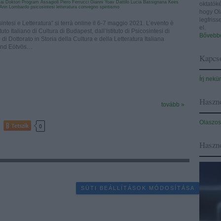
ikai Doktori Program
Assagioli
Piero Ferrucci
Gianni Yoav Dattilo
Lucia Bassignana
Kees
oktatóké
 Ann Lombardo
psicosintesi
letteratura
convegno
spiritismo
hogy Ol
legfris
ntesi e Letteratura” si terrà online il 6-7 maggio 2021. L’evento è
el.
tuto Italiano di Cultura di Budapest, dall’Istituto di Psicosintesi di
Bővebbe
di Dottorato in Storia della Cultura e della Letteratura Italiana
ránd Eötvös…
Kapcso
Írj nekü
Haszno
tovább »
Olaszos
Tetszik
0
Haszn
SÜTI BEÁLLÍTÁSOK MÓDOSÍTÁSA