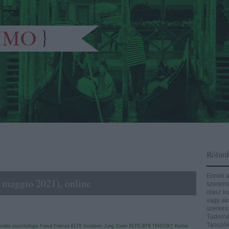
Rólun
Ennek a
7 maggio 2021), online
szeretn
olasz ku
vagy aká
szerkes
Tudomán
Tanszék
nális pszichológia
Freud
Firenze
ELTE
Irodalom
Jung
Zoom
ELTE-BTK
ITADOKT
Kerber