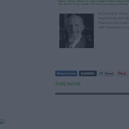
Balázs
Istituto Italiano di Cultura
Italian studies
Italianiszt
Den Biesen
Orosz Katalin
Tóth Izsó Zsuzsanna
Catherine
Il Convegno “Psicosi
organizzato dall’Isti
Firenze e dal Corso 
dell’Università Lo
Szólj hozzá!