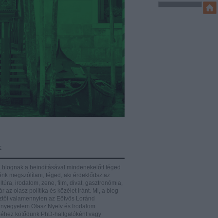
k
 blognak a beindításával mindenekelőtt téged
énk megszólítani, téged, aki érdeklődsz az
ltúra, irodalom, zene, film, divat, gasztronómia,
r az olasz politika és közélet iránt.
Mi, a blog
ztői valamennyien az Eötvös Loránd
yegyetem Olasz Nyelv és Irodalom
éhez kötődünk PhD-hallgatóként vagy