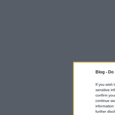
Blog -
Do 
If you wish 
sensitive in
confirm you
continue se
information 
further disc