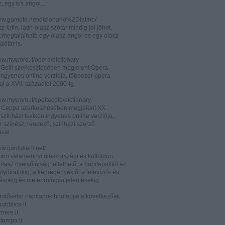
z, egy kis angol...
www.gamoto.net/dizionario%2Dlatino/
z-latin, latin-olasz szótár mindig jól jöhet.
t megtalálható egy olasz-angol és egy olasz-
zótár is.
ww.myword.it/opera/dictionary
o Gelli szerkesztésében megjelent Opera-
ingyenes online verziója, többezer opera
al a XVII. századtól 2000-ig.
ww.myword.it/spettacolo/dictionary
e Ceppa szerkesztésében megjelent XX.
színházi lexikon ingyenes online verziója,
r színész, rendező, színházi szerző
ával.
ww.quotidiani.net/
pon valamennyi olaszországi és külföldön
 olasz nyelvű újság fellelhető, a napilapoktól az
olyóiratokig, a képregényektől a televízió- és
ásokig és meteorológiai jelentésekig.
lentősebb napilapok honlapjai a következőek:
ubblica.it
iere.it
tampa.it