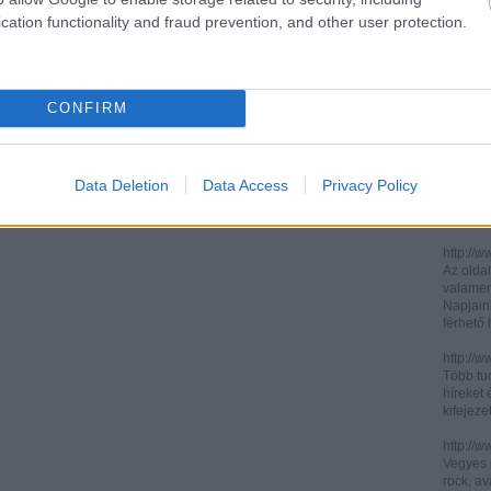
cation functionality and fraud prevention, and other user protection.
http://ww
http://ww
Két, ita
informác
CONFIRM
legújabb
http://di
Könnyen 
műelemz
Data Deletion
Data Access
Privacy Policy
század 
gimnázi
http://w
Az oldal
valamenn
Napjain
férhető
http://w
Több tuc
híreket 
kifejez
http://w
Vegyes p
rock, av