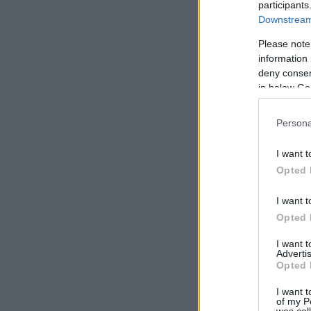
participants
Downstream 
Please note
information 
deny consent
in below Go
Persona
I want t
Opted 
I want t
Opted 
I want 
Advertis
Opted 
I want t
of my P
was col