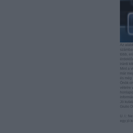
Az aláb
számbave
több, e
érdeklőd
iránti ki
Mint a v
már mega
és még i
Önök ol
vételre 
honlapo
informác
Jó kutat
Giulio 
U. I.: N
egy jó k