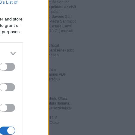
B’s List of
hatja és megőrizheti a saját virtuális online
rát. A honlapon megtalálhatóak például az első
odalomtörténeti munkák is, mint például
o Tiraboschi (1825), Francesco Saverio Salfi
er and store
 Giuseppe Maffei (1852-1853), Pietro Sanfilippo
to grant or
 Paolo Emiliani-Giudici (1863), Cesare Cantù
vagy Francesco De Sanctis (1870-71) munkái.
ed purposes
ww.liberliber.it/home/index.php
könyv, 6.320 zenei darab, több tucat
önyv segíthet az olasz nyelv kiejtésének jobb
ításában. Valamennyi file ingyenesen
rhető.
ww.letteraturaitaliana.net/index.html
őhöz nagyon hasonló oldal, számos PDF
mú olasz irodalmi művel és szerzőjük
ával gazdagítva.
ww.storiadellaletteratura.it/
 Piromalli ingyenesen hozzáférhető Olasz
történet-e (Storia della Letteratura Italiana),
is keresőprogrammal és hiperhivatkozásokkal.
ww3.unibo.it/boll900/numeri/2012-i/
tino '900». A Bolognai Egyetem Olasz
nek online folyóirata.