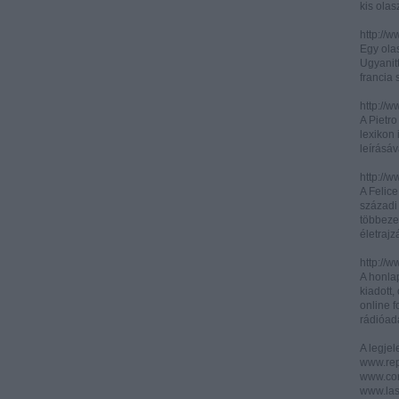
kis olas
http://
Egy olas
Ugyanit
francia s
http://w
A Pietr
lexikon 
leírásáv
http://w
A Felic
századi 
többeze
életrajz
http://w
A honla
kiadott,
online f
rádióad
A legje
www.rep
www.corr
www.las