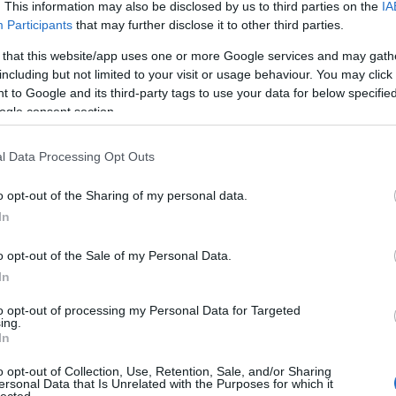
. This information may also be disclosed by us to third parties on the
IA
létrehoz
könyvtá
Participants
that may further disclose it to other third parties.
olasz ir
Girolam
 that this website/app uses one or more Google services and may gath
(1834),
including but not limited to your visit or usage behaviour. You may click 
(1859),
(1865) 
 to Google and its third-party tags to use your data for below specifi
ogle consent section.
http://w
2.495 e-
hangosk
l Data Processing Opt Outs
elsaját
hozzáfé
o opt-out of the Sharing of my personal data.
http://w
In
Az előz
formátu
életrajz
o opt-out of the Sale of my Personal Data.
http://w
In
Antonio
irodalom
to opt-out of processing my Personal Data for Targeted
digitál
ing.
In
http://w
«Bollet
o opt-out of Collection, Use, Retention, Sale, and/or Sharing
Tanszéké
ersonal Data that Is Unrelated with the Purposes for which it
lected.