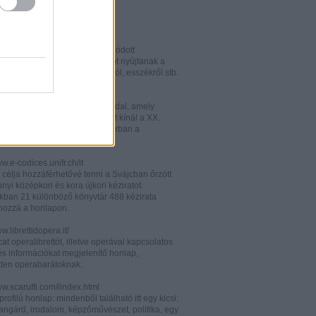
w.italianistica.info/
w.italianisticaonline.it/
lianisztikai kutatásra specializálódott
iós portál - számos információt nyújtanak a
 publikációkról, konferenciákról, esszékről stb.
gilander.libero.it/letteratura/
áttkinthető irodalomkritikai oldal, amely
éseket és szerzői életrajzokat kínál a XX.
elejéről. Célközönsége elsősorban a
umi korosztály.
ww.e-codices.unifr.ch/it
 célja hozzáférhetővé tenni a Svájcban őrzött
yi középkori és kora újkori kéziratot.
kban 21 különböző könyvtár 488 kézirata
 hozzá a honlapon.
ww.librettidopera.it/
at operalibrettót, illetve operával kapcsolatos
és információkat megjelenítő honlap,
etten operabarátoknak.
ww.scaruffi.com/iindex.html
rofilú honlap: mindenből található itt egy kicsi:
angárd, irodalom, képzőművészet, politika, egy