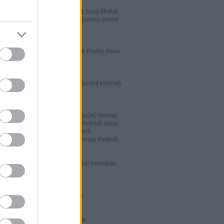
w.italialibri.net/
kortárs olasz irodalmi műveket, biográfiákat,
et és recenziókat bemutató, ingyenes online
.
ww.italianstudies.org/gradiva/
- International Journal of Italian Poetry (New
Roma)
ww.griseldaonline.it/
ai irodalomoktatásra specializálódott kísérleti
.
ww.italinemo.it/
italianisztikai folyóiratait egybegyűjtő honlap.
nformációt kínál a világban fellelhető olasz
k folyóiratairól, kiadott könyveiről,
ióiról, ösztöndíjairól és mindennapi életéről.
w.classicitaliani.it/
 ritka történelmi dokumentumokat bemutató,
 és könnyen átlátható honlap.
w.letteratura.it/
 és egyéb témákat kínáló oldal.
ww.alfabeta2.it/
 olasz folyóirat online változata.