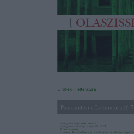
Címkék
»
letteratura
Psicosintesi e Letteratura (6-
Bejegyzés írója:
olaszissimo
Bejegyzés időpontja: május 04, 2021
0 hozzászólás
Címkék:
film
konferencia
pszichoanalízis
arte
transzperszo