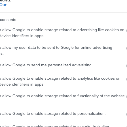
http://ww
Out
Régi és 
szerzők
folyóirat
consents
http://w
Gradiva 
o allow Google to enable storage related to advertising like cookies on
York - 
evice identifiers in apps.
http://w
o allow my user data to be sent to Google for online advertising
Az iskol
folyóirat
s.
http://w
to allow Google to send me personalized advertising.
A világ 
Számos i
tanszéke
o allow Google to enable storage related to analytics like cookies on
publikác
evice identifiers in apps.
http://ww
Régi és
o allow Google to enable storage related to functionality of the website
érdekes
http://ww
Irodalmi
o allow Google to enable storage related to personalization.
http://w
A rangos
o allow Google to enable storage related to security, including