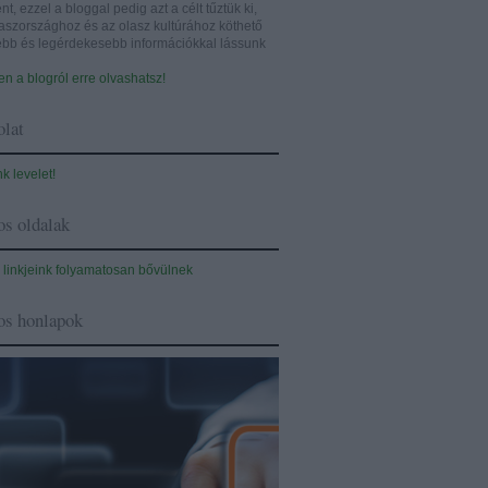
nt, ezzel a bloggal pedig azt a célt tűztük ki,
aszországhoz és az olasz kultúrához köthető
sebb és legérdekesebb információkkal lássunk
n a blogról erre olvashatsz!
lat
nk levelet!
s oldalak
 linkjeink folyamatosan bővülnek
os honlapok