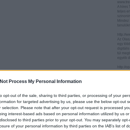
www.trec
A híres
teljes e
szinonim
Mindez 
tanulók
http://w
Az Olasz
egy töb
digitáli
túl megt
egyéb d
http://
Az ICCU 
keresőr
Not Process My Personal Information
hogy hol
partitú
http://b
to opt-out of the sale, sharing to third parties, or processing of your per
A könyv
formation for targeted advertising by us, please use the below opt-out s
kincses
r selection. Please note that after your opt-out request is processed y
Ezen az
eing interest-based ads based on personal information utilized by us or
letölth
között 
disclosed to third parties prior to your opt-out. You may separately opt-
könyvtár
losure of your personal information by third parties on the IAB’s list of
könyvei