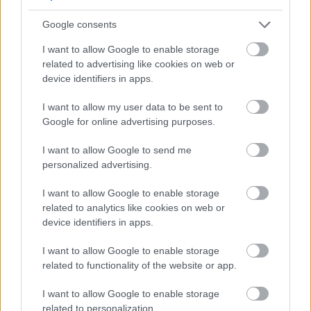
világa természetesen mindig is kiemelt figyelemmel
tekintett a dantisztikára (ezt mi sem bizonyítja
Google consents
jobban, mint hogy…
I want to allow Google to enable storage
related to advertising like cookies on web or
device identifiers in apps.
I want to allow my user data to be sent to
Google for online advertising purposes.
I want to allow Google to send me
personalized advertising.
I want to allow Google to enable storage
related to analytics like cookies on web or
device identifiers in apps.
I want to allow Google to enable storage
related to functionality of the website or app.
Olaszos doktoranduszok a debreceni
I want to allow Google to enable storage
KULTOK konferencián
related to personalization.