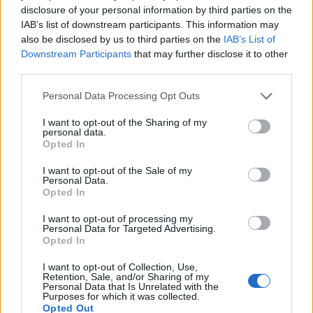
disclosure of your personal information by third parties on the
IAB’s list of downstream participants. This information may
also be disclosed by us to third parties on the
IAB’s List of
Downstream Participants
that may further disclose it to other
third parties.
Please note that this website/app uses one or more Google
Personal Data Processing Opt Outs
services and may gather and store information including but
not limited to your visit or usage behaviour. You may click to
I want to opt-out of the Sharing of my
personal data.
grant or deny consent to Google and its third-party tags to
Opted In
use your data for below specified purposes in below Google
Az Isteni Színjáték forrásai és hatása
consent section.
I want to opt-out of the Sale of my
– dantisztikai konferencia a Szegedi
Personal Data.
Opted In
Tudományegyetemen
I want to opt-out of processing my
olaszissimo
•
2016. június 10.
0
Personal Data for Targeted Advertising.
Opted In
Mind a szakma, mind az irodalomtudomány iránt
I want to opt-out of Collection, Use,
érdeklődő nagyközönség hazánkban és a
Retention, Sale, and/or Sharing of my
Personal Data that Is Unrelated with the
nagyvilágban 2021-ben fog megemlékezni Dante
Purposes for which it was collected.
Alighieri halálának 700. évfordulójáról. Az irodalom
Opted Out