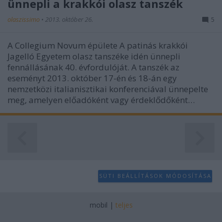
ünnepli a krakkói olasz tanszék
olaszissimo
•
2013. október 26.
5
A Collegium Novum épülete A patinás krakkói
Jagelló Egyetem olasz tanszéke idén ünnepli
fennállásának 40. évfordulóját. A tanszék az
eseményt 2013. október 17-én és 18-án egy
nemzetközi italianisztikai konferenciával ünnepelte
meg, amelyen előadóként vagy érdeklődőként…
SÜTI BEÁLLÍTÁSOK MÓDOSÍTÁSA
mobil
|
teljes