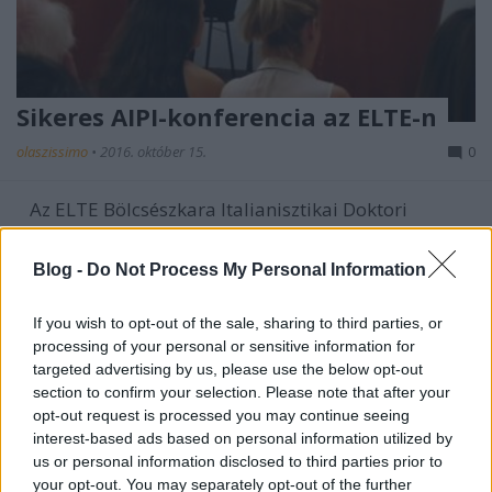
Sikeres AIPI-konferencia az ELTE-n
olaszissimo
•
2016. október 15.
0
Az ELTE Bölcsészkara Italianisztikai Doktori
Programjának és Olasz Tanszékének, egyúttal az
Itadokt Műhelynek a szervezésében sikeresen zajlott
Blog -
Do Not Process My Personal Information
le az AIPI (Associazione Internazionale dei Professori
di Italiano) XXII. kongresszusa és a hozzá
If you wish to opt-out of the sale, sharing to third parties, or
kapcsolódó, monstre tudományos konferencia. (“La
processing of your personal or sensitive information for
stessa…
targeted advertising by us, please use the below opt-out
section to confirm your selection. Please note that after your
opt-out request is processed you may continue seeing
interest-based ads based on personal information utilized by
us or personal information disclosed to third parties prior to
your opt-out. You may separately opt-out of the further