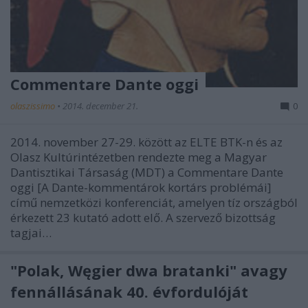
Commentare Dante oggi
olaszissimo
•
2014. december 21.
0
2014. november 27-29. között az ELTE BTK-n és az
Olasz Kultúrintézetben rendezte meg a Magyar
Dantisztikai Társaság (MDT) a Commentare Dante
oggi [A Dante-kommentárok kortárs problémái]
című nemzetközi konferenciát, amelyen tíz országból
érkezett 23 kutató adott elő. A szervező bizottság
tagjai…
"Polak, Węgier dwa bratanki" avagy
fennállásának 40. évfordulóját