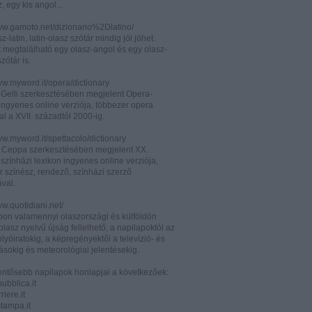
z, egy kis angol...
www.gamoto.net/dizionario%2Dlatino/
z-latin, latin-olasz szótár mindig jól jöhet.
t megtalálható egy olasz-angol és egy olasz-
zótár is.
ww.myword.it/opera/dictionary
o Gelli szerkesztésében megjelent Opera-
ingyenes online verziója, többezer opera
al a XVII. századtól 2000-ig.
ww.myword.it/spettacolo/dictionary
e Ceppa szerkesztésében megjelent XX.
színházi lexikon ingyenes online verziója,
r színész, rendező, színházi szerző
ával.
ww.quotidiani.net/
pon valamennyi olaszországi és külföldön
 olasz nyelvű újság fellelhető, a napilapoktól az
olyóiratokig, a képregényektől a televízió- és
ásokig és meteorológiai jelentésekig.
lentősebb napilapok honlapjai a következőek:
ubblica.it
iere.it
tampa.it