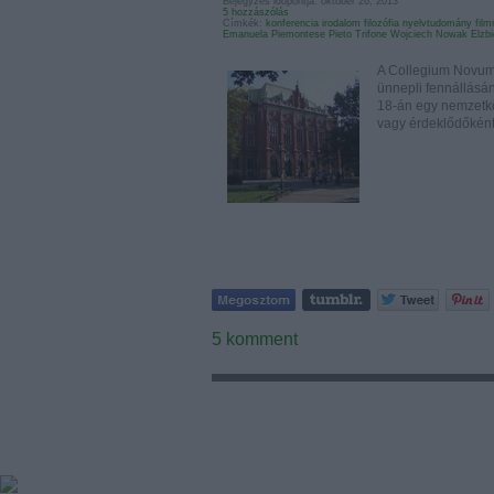
Bejegyzés időpontja: október 26, 2013
5
hozzászólás
Címkék:
konferencia
irodalom
filozófia
nyelvtudomány
fil
Emanuela Piemontese
Pieto Trifone
Wojciech Nowak
Elzb
A Collegium Novum 
ünnepli fennállásán
18-án egy nemzetkö
vagy érdeklődőké
5
komment