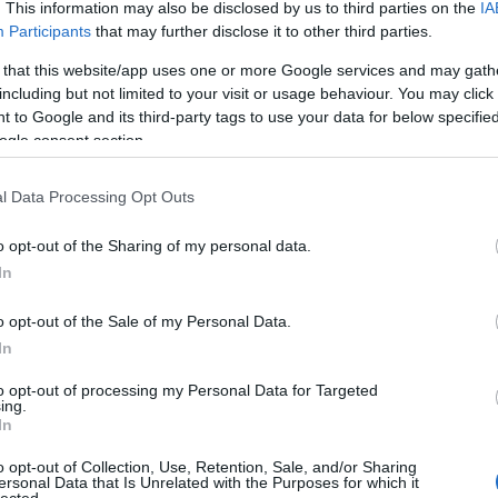
. This information may also be disclosed by us to third parties on the
IA
létrehoz
könyvtá
Participants
that may further disclose it to other third parties.
olasz ir
Girolam
 that this website/app uses one or more Google services and may gath
(1834),
including but not limited to your visit or usage behaviour. You may click 
(1859),
(1865) 
 to Google and its third-party tags to use your data for below specifi
ogle consent section.
http://w
2.495 e-
hangosk
l Data Processing Opt Outs
elsaját
hozzáfé
o opt-out of the Sharing of my personal data.
http://w
In
Az előz
formátu
életrajz
o opt-out of the Sale of my Personal Data.
http://w
In
Antonio
irodalom
to opt-out of processing my Personal Data for Targeted
digitál
ing.
In
http://w
«Bollet
o opt-out of Collection, Use, Retention, Sale, and/or Sharing
Tanszéké
ersonal Data that Is Unrelated with the Purposes for which it
lected.