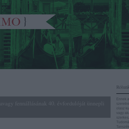
Rólun
Ennek a
avagy fennállásának 40. évfordulóját ünnepli
szeretn
olasz ku
vagy aká
szerkes
Tudomán
Tanszék