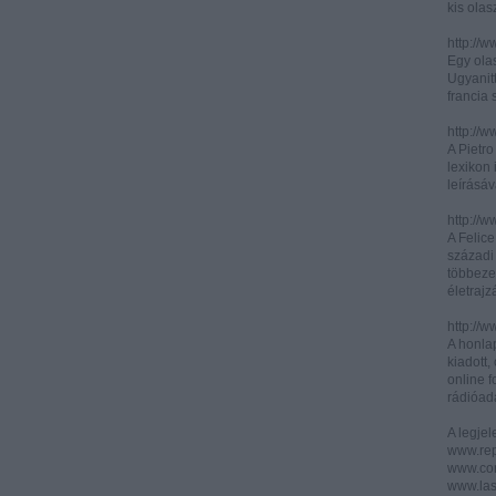
kis olas
http://
Egy olas
Ugyanit
francia s
http://w
A Pietr
lexikon 
leírásáv
http://w
A Felic
századi 
többeze
életrajz
http://w
A honla
kiadott,
online f
rádióad
A legje
www.rep
www.corr
www.las