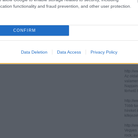
cation functionality and fraud prevention, and other user protection.
http://ww
http://ww
Két, ita
informác
CONFIRM
legújabb
http://di
Könnyen 
műelemz
Data Deletion
Data Access
Privacy Policy
század 
gimnázi
http://w
Az oldal
valamenn
Napjain
férhető
http://w
Több tuc
híreket 
kifejez
http://w
Vegyes p
rock, av