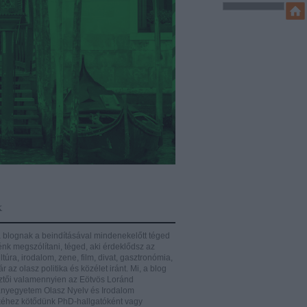
k
 blognak a beindításával mindenekelőtt téged
énk megszólítani, téged, aki érdeklődsz az
ltúra, irodalom, zene, film, divat, gasztronómia,
r az olasz politika és közélet iránt.
Mi, a blog
ztői valamennyien az Eötvös Loránd
yegyetem Olasz Nyelv és Irodalom
éhez kötődünk PhD-hallgatóként vagy