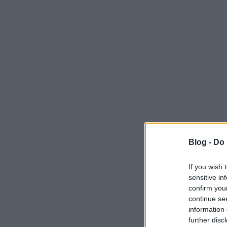
Blog -
Do 
If you wish 
sensitive in
confirm you
continue se
information 
further disc