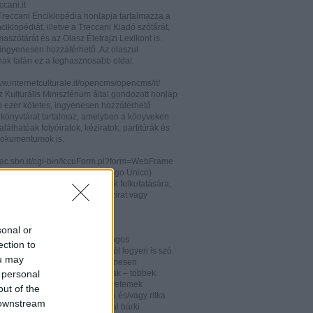
cani.it
 Treccani Enciklopédia honlapja tartalmazza a
nciklopédiát, illetve a Treccani Kiadó szótárát,
aszótárát és az Olasz Életrajzi Lexikont is.
ingyenesen hozzáférhető. Az olaszul
nak talán ez a leghasznosabb oldal.
ww.internetculturale.it/opencms/opencms/it/
 Kulturális Minisztérium által gondozott honlap
b ezer kötetes, ingyenesen hozzáférhető
s könyvtárat tartalmaz, amelyben a könyveken
alálhatóak folyóiratok, kéziratok, partitúrák és
okumentumok is.
opac.sbn.it/cgi-bin/IccuForm.pl?form=WebFrame
(Istituto Centrale per il Catalogo Unico)
endszere. Hasznos lehet annak felkutatására,
 lelhető fel egy-egy könyv, kézirat vagy
ra Olaszországban.
ooks.google.it/
sonal or
eknek és folyóiratoknak valóságos
ection to
kamrája ez, bármelyik századról legyen is szó.
ou may
 oldalon olvashatóak és ingyenesen
 personal
etőek minden nemzetiségű írónak – többek
olaszoknak is – az amerikai egyetemek
out of the
aiban digitalizált, első kiadású és/vagy ritka
 downstream
. Egy Google vagy Gmail fiókkal bárki