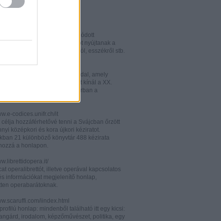
w.italianistica.info/
w.italianisticaonline.it/
lianisztikai kutatásra specializálódott
iós portál - számos információt nyújtanak a
 publikációkról, konferenciákról, esszékről stb.
gilander.libero.it/letteratura/
áttkinthető irodalomkritikai oldal, amely
éseket és szerzői életrajzokat kínál a XX.
elejéről. Célközönsége elsősorban a
umi korosztály.
ww.e-codices.unifr.ch/it
 célja hozzáférhetővé tenni a Svájcban őrzött
yi középkori és kora újkori kéziratot.
kban 21 különböző könyvtár 488 kézirata
 hozzá a honlapon.
ww.librettidopera.it/
at operalibrettót, illetve operával kapcsolatos
és információkat megjelenítő honlap,
etten operabarátoknak.
ww.scaruffi.com/iindex.html
rofilú honlap: mindenből található itt egy kicsi:
angárd, irodalom, képzőművészet, politika, egy