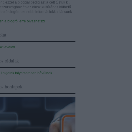
nt, ezzel a bloggal pedig azt a célt tűztük ki,
aszországhoz és az olasz kultúrához köthető
sebb és legérdekesebb információkkal lássunk
n a blogról erre olvashatsz!
lat
nk levelet!
s oldalak
 linkjeink folyamatosan bővülnek
os honlapok