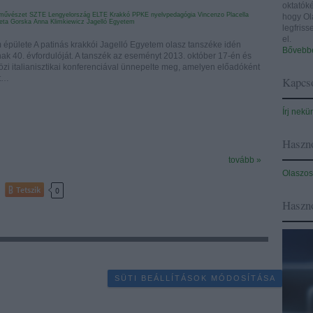
oktatóké
mművészet
SZTE
Lengyelország
ELTE
Krakkó
PPKE
nyelvpedagógia
Vincenzo Placella
hogy Ol
ieta Gorska
Anna Klimkiewicz
Jagelló Egyetem
legfris
el.
épülete A patinás krakkói Jagelló Egyetem olasz tanszéke idén
Bővebbe
ak 40. évfordulóját. A tanszék az eseményt 2013. október 17-én és
zi italianisztikai konferenciával ünnepelte meg, amelyen előadóként
nt…
Kapcso
Írj nekü
Haszno
tovább »
Olaszos
Tetszik
0
Haszn
SÜTI BEÁLLÍTÁSOK MÓDOSÍTÁSA