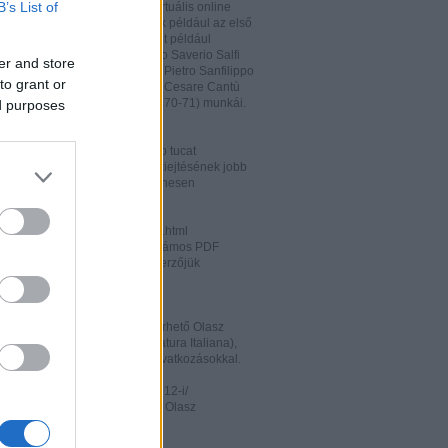
B’s List of
hatja és megőrizheti a saját virtuális online
rát. A honlapon megtalálhatóak például az első
odalomtörténeti munkák is, mint például
o Tiraboschi (1825), Francesco Saverio Salfi
er and store
 Giuseppe Maffei (1852-1853), Pietro Sanfilippo
to grant or
 Paolo Emiliani-Giudici (1863), Cesare Cantù
vagy Francesco De Sanctis (1870-71) munkái.
ed purposes
ww.liberliber.it/home/index.php
könyv, 6.320 zenei darab, több tucat
önyv segíthet az olasz nyelv kiejtésének jobb
ításában. Valamennyi file ingyenesen
rhető.
ww.letteraturaitaliana.net/index.html
őhöz nagyon hasonló oldal, számos PDF
mú olasz irodalmi művel és szerzőjük
ával gazdagítva.
ww.storiadellaletteratura.it/
 Piromalli ingyenesen hozzáférhető Olasz
történet-e (Storia della Letteratura Italiana),
is keresőprogrammal és hiperhivatkozásokkal.
ww3.unibo.it/boll900/numeri/2012-i/
tino '900». A Bolognai Egyetem Olasz
nek online folyóirata.