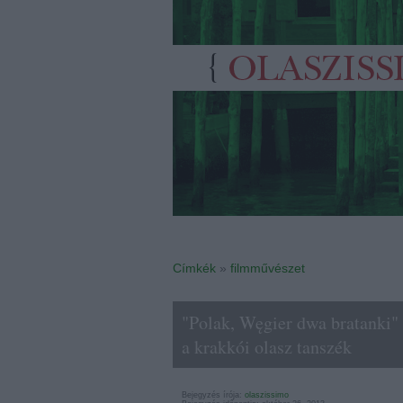
Címkék
»
filmművészet
"Polak, Węgier dwa bratanki" 
a krakkói olasz tanszék
Bejegyzés írója:
olaszissimo