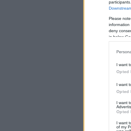
participants
Downstream 
Please note
information 
deny consent
in below Go
Persona
I want t
Opted 
I want t
Opted 
I want 
Advertis
Opted 
I want t
of my P
was col