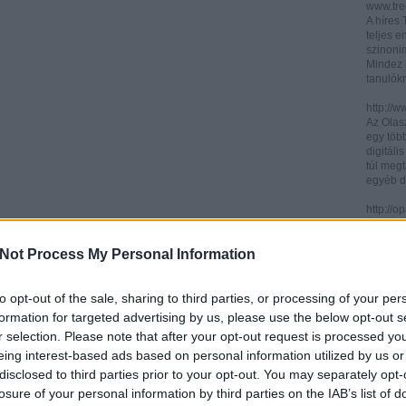
www.trec
A híres
teljes e
szinonim
Mindez 
tanulók
http://w
Az Olasz
egy töb
digitáli
túl megt
egyéb d
http://
Az ICCU 
keresőr
Not Process My Personal Information
hogy hol
partitú
http://b
to opt-out of the sale, sharing to third parties, or processing of your per
A könyv
formation for targeted advertising by us, please use the below opt-out s
kincses
r selection. Please note that after your opt-out request is processed y
Ezen az
eing interest-based ads based on personal information utilized by us or
letölth
között 
disclosed to third parties prior to your opt-out. You may separately opt-
könyvtár
losure of your personal information by third parties on the IAB’s list of
könyvei