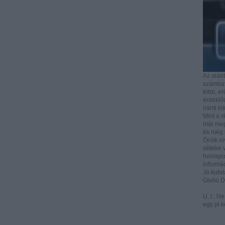
Az aláb
számbave
több, e
érdeklőd
iránti ki
Mint a v
már mega
és még i
Önök ol
vételre 
honlapo
informác
Jó kutat
Giulio 
U. I.: N
egy jó k