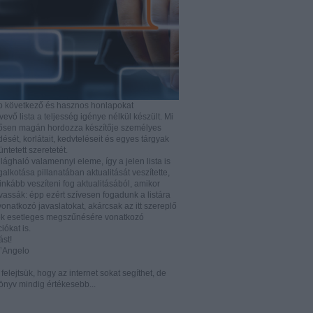
b következő és hasznos honlapokat
vő lista a teljesség igénye nélkül készült. Mi
rősen magán hordozza készítője személyes
ését, korlátait, kedvteléseit és egyes tárgyak
tüntetett szeretetét.
ilághaló valamennyi eleme, így a jelen lista is
lkotása pillanatában aktualitását veszítette,
nkább veszíteni fog aktualitásából, amikor
vassák: épp ezért szívesen fogadunk a listára
vonatkozó javaslatokat, akárcsak az itt szereplő
k esetleges megszűnésére vonatkozó
iókat is.
ást!
D’Angelo
e felejtsük, hogy az internet sokat segíthet, de
önyv mindig értékesebb...