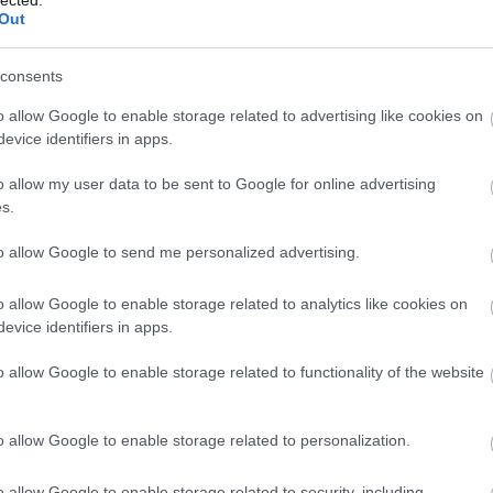
http://ww
Out
Régi és 
szerzők
folyóirat
consents
http://w
Gradiva 
o allow Google to enable storage related to advertising like cookies on
York - 
evice identifiers in apps.
http://w
o allow my user data to be sent to Google for online advertising
Az iskol
folyóirat
s.
http://w
to allow Google to send me personalized advertising.
A világ 
Számos i
tanszéke
o allow Google to enable storage related to analytics like cookies on
publikác
evice identifiers in apps.
http://ww
Régi és
o allow Google to enable storage related to functionality of the website
érdekes
http://ww
Irodalmi
o allow Google to enable storage related to personalization.
http://w
A rangos
o allow Google to enable storage related to security, including