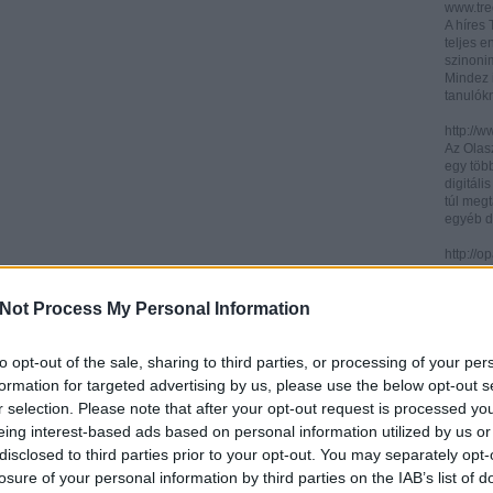
www.trec
A híres
teljes e
szinonim
Mindez 
tanulók
http://w
Az Olasz
egy töb
digitáli
túl megt
egyéb d
http://
Az ICCU 
keresőr
Not Process My Personal Information
hogy hol
partitú
http://b
to opt-out of the sale, sharing to third parties, or processing of your per
A könyv
formation for targeted advertising by us, please use the below opt-out s
kincses
r selection. Please note that after your opt-out request is processed y
Ezen az
eing interest-based ads based on personal information utilized by us or
letölth
között 
disclosed to third parties prior to your opt-out. You may separately opt-
könyvtár
losure of your personal information by third parties on the IAB’s list of
könyvei