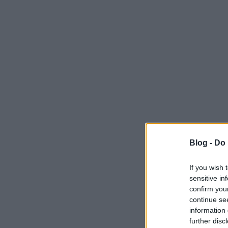
Blog -
Do 
If you wish 
sensitive in
confirm you
continue se
information 
further disc