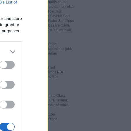
B’s List of
hatja és megőrizheti a saját virtuális online
rát. A honlapon megtalálhatóak például az első
odalomtörténeti munkák is, mint például
o Tiraboschi (1825), Francesco Saverio Salfi
er and store
 Giuseppe Maffei (1852-1853), Pietro Sanfilippo
to grant or
 Paolo Emiliani-Giudici (1863), Cesare Cantù
vagy Francesco De Sanctis (1870-71) munkái.
ed purposes
ww.liberliber.it/home/index.php
könyv, 6.320 zenei darab, több tucat
önyv segíthet az olasz nyelv kiejtésének jobb
ításában. Valamennyi file ingyenesen
rhető.
ww.letteraturaitaliana.net/index.html
őhöz nagyon hasonló oldal, számos PDF
mú olasz irodalmi művel és szerzőjük
ával gazdagítva.
ww.storiadellaletteratura.it/
 Piromalli ingyenesen hozzáférhető Olasz
történet-e (Storia della Letteratura Italiana),
is keresőprogrammal és hiperhivatkozásokkal.
ww3.unibo.it/boll900/numeri/2012-i/
tino '900». A Bolognai Egyetem Olasz
nek online folyóirata.