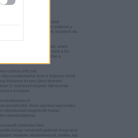
w.italianistica.info/
w.italianisticaonline.it/
lianisztikai kutatásra specializálódott
iós portál - számos információt nyújtanak a
 publikációkról, konferenciákról, esszékről stb.
gilander.libero.it/letteratura/
áttkinthető irodalomkritikai oldal, amely
éseket és szerzői életrajzokat kínál a XX.
elejéről. Célközönsége elsősorban a
umi korosztály.
ww.e-codices.unifr.ch/it
 célja hozzáférhetővé tenni a Svájcban őrzött
yi középkori és kora újkori kéziratot.
kban 21 különböző könyvtár 488 kézirata
 hozzá a honlapon.
ww.librettidopera.it/
at operalibrettót, illetve operával kapcsolatos
és információkat megjelenítő honlap,
etten operabarátoknak.
ww.scaruffi.com/iindex.html
rofilú honlap: mindenből található itt egy kicsi:
angárd, irodalom, képzőművészet, politika, egy