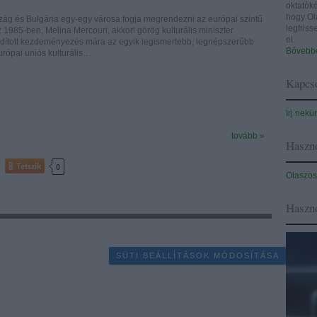
oktatóké
hogy Ol
ág és Bulgária egy-egy városa fogja megrendezni az európai szintű
legfris
Az 1985-ben, Melina Mercouri, akkori görög kulturális miniszter
el.
indított kezdeményezés mára az egyik legismertebb, legnépszerűbb
Bővebbe
urópai uniós kulturális…
Kapcso
Írj nekü
tovább »
Haszno
Tetszik
0
Olaszos
Haszn
SÜTI BEÁLLÍTÁSOK MÓDOSÍTÁSA