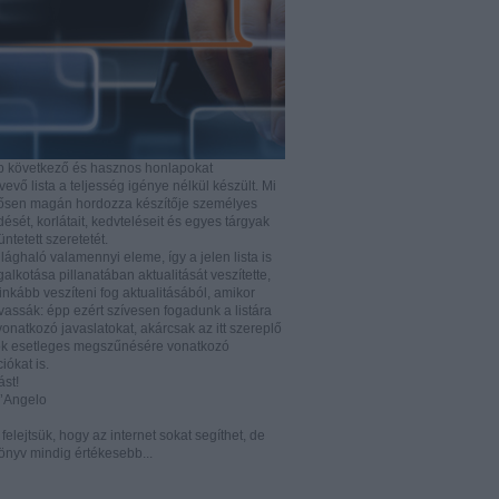
b következő és hasznos honlapokat
vő lista a teljesség igénye nélkül készült. Mi
rősen magán hordozza készítője személyes
ését, korlátait, kedvteléseit és egyes tárgyak
tüntetett szeretetét.
ilághaló valamennyi eleme, így a jelen lista is
lkotása pillanatában aktualitását veszítette,
nkább veszíteni fog aktualitásából, amikor
vassák: épp ezért szívesen fogadunk a listára
vonatkozó javaslatokat, akárcsak az itt szereplő
k esetleges megszűnésére vonatkozó
iókat is.
ást!
D’Angelo
e felejtsük, hogy az internet sokat segíthet, de
önyv mindig értékesebb...