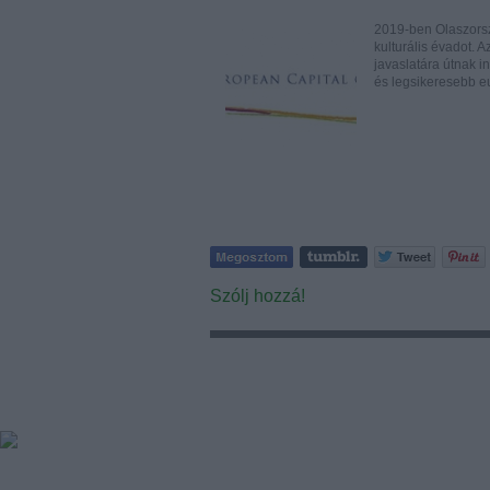
2019-ben Olaszorsz
kulturális évadot. 
javaslatára útnak 
és legsikeresebb e
Szólj hozzá!