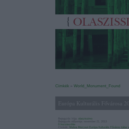
Címkék
»
World_Monument_Found
Európa Kulturális Fővárosa 20
Bejegyzés írója:
olaszissimo
Bejegyzés időpontja: november 21, 2013
0 hozzászólás
Címkék:
Melina Mercouri
Európa Kulturális Főváros
itáliai