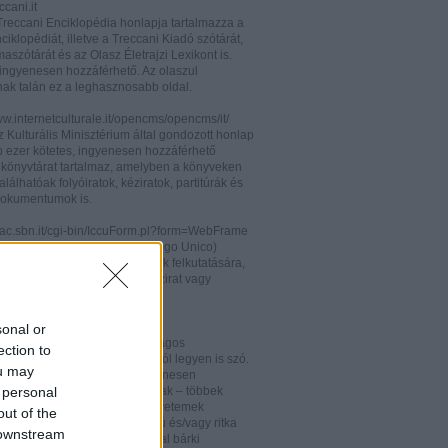
cani.it
 Treccani Enciklopédia honlapja tartalmazza a
nciklopédiát, illetve a Treccani Kiadó szótárát,
aszótárát és az Olasz Életrajzi Lexikont is.
ingyenesen hozzáférhető. Az olaszul
nak talán ez a leghasznosabb oldal.
ww.internetculturale.it/opencms/opencms/it/
 Kulturális Minisztérium által gondozott honlap
b ezer kötetes, ingyenesen hozzáférhető
s könyvtárat tartalmaz, amelyben a könyveken
alálhatóak folyóiratok, kéziratok, partitúrák és
okumentumok is.
opac.sbn.it/cgi-bin/IccuForm.pl?form=WebFrame
(Istituto Centrale per il Catalogo Unico)
endszere. Hasznos lehet annak felkutatására,
 lelhető fel egy-egy könyv, kézirat vagy
ra Olaszországban.
ooks.google.it/
sonal or
eknek és folyóiratoknak valóságos
ection to
kamrája ez, bármelyik századról legyen is szó.
ou may
 oldalon olvashatóak és ingyenesen
 personal
etőek minden nemzetiségű írónak – többek
olaszoknak is – az amerikai egyetemek
out of the
aiban digitalizált, első kiadású és/vagy ritka
 downstream
. Egy Google vagy Gmail fiókkal bárki