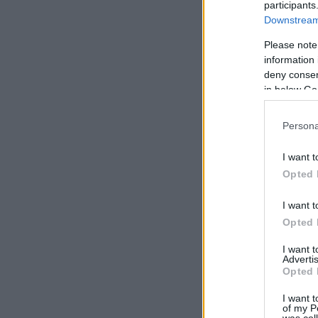
participants
Downstream 
Please note
information 
deny consent
in below Go
Persona
I want t
Opted 
I want t
Opted 
I want 
Advertis
Opted 
I want t
of my P
was col