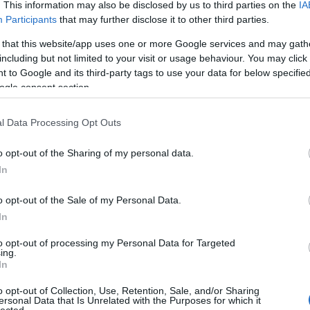
. This information may also be disclosed by us to third parties on the
IA
létrehoz
könyvtá
Participants
that may further disclose it to other third parties.
olasz ir
Girolam
 that this website/app uses one or more Google services and may gath
(1834),
including but not limited to your visit or usage behaviour. You may click 
(1859),
(1865) 
 to Google and its third-party tags to use your data for below specifi
ogle consent section.
http://w
2.495 e-
hangosk
l Data Processing Opt Outs
elsaját
hozzáfé
o opt-out of the Sharing of my personal data.
http://w
In
Az előz
formátu
életrajz
o opt-out of the Sale of my Personal Data.
http://w
In
Antonio
irodalom
to opt-out of processing my Personal Data for Targeted
digitál
ing.
In
http://w
«Bollet
o opt-out of Collection, Use, Retention, Sale, and/or Sharing
Tanszéké
ersonal Data that Is Unrelated with the Purposes for which it
lected.