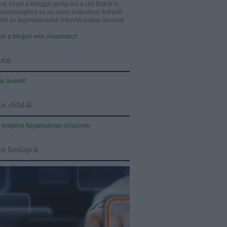
nt, ezzel a bloggal pedig azt a célt tűztük ki,
aszországhoz és az olasz kultúrához köthető
sebb és legérdekesebb információkkal lássunk
n a blogról erre olvashatsz!
lat
nk levelet!
s oldalak
 linkjeink folyamatosan bővülnek
os honlapok