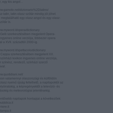
z, egy kis angol...
www.gamoto.net/dizionario%2Dlatino/
z-latin, latin-olasz szótár mindig jól jöhet.
t megtalálható egy olasz-angol és egy olasz-
zótár is.
ww.myword.it/opera/dictionary
o Gelli szerkesztésében megjelent Opera-
ingyenes online verziója, többezer opera
al a XVII. századtól 2000-ig.
ww.myword.it/spettacolo/dictionary
e Ceppa szerkesztésében megjelent XX.
színházi lexikon ingyenes online verziója,
r színész, rendező, színházi szerző
ával.
ww.quotidiani.net/
pon valamennyi olaszországi és külföldön
 olasz nyelvű újság fellelhető, a napilapoktól az
olyóiratokig, a képregényektől a televízió- és
ásokig és meteorológiai jelentésekig.
lentősebb napilapok honlapjai a következőek:
ubblica.it
iere.it
tampa.it