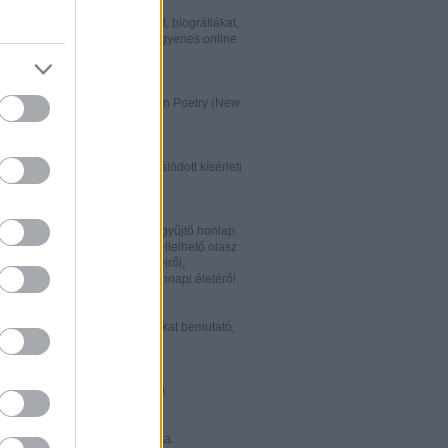
w.italialibri.net/
kortárs olasz irodalmi műveket, biográfiákat,
et és recenziókat bemutató, ingyenes online
.
ww.italianstudies.org/gradiva/
- International Journal of Italian Poetry (New
Roma)
ww.griseldaonline.it/
ai irodalomoktatásra specializálódott kísérleti
.
ww.italinemo.it/
italianisztikai folyóiratait egybegyűjtő honlap.
nformációt kínál a világban fellelhető olasz
k folyóiratairól, kiadott könyveiről,
ióiról, ösztöndíjairól és mindennapi életéről.
w.classicitaliani.it/
 ritka történelmi dokumentumokat bemutató,
 és könnyen átlátható honlap.
w.letteratura.it/
 és egyéb témákat kínáló oldal.
ww.alfabeta2.it/
 olasz folyóirat online változata.