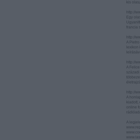
kis olas
http://
Egy olas
Ugyanit
francia s
http://w
A Pietr
lexikon 
leírásáv
http://w
A Felic
századi 
többeze
életrajz
http://w
A honla
kiadott,
online f
rádióad
A legje
www.rep
www.corr
www.las