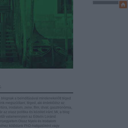
k
 blognak a beindításával mindenekelőtt téged
énk megszólítani, téged, aki érdeklődsz az
ltúra, irodalom, zene, film, divat, gasztronómia,
r az olasz politika és közélet iránt.
Mi, a blog
ztői valamennyien az Eötvös Loránd
yegyetem Olasz Nyelv és Irodalom
éhez kötődünk PhD-hallgatóként vagy