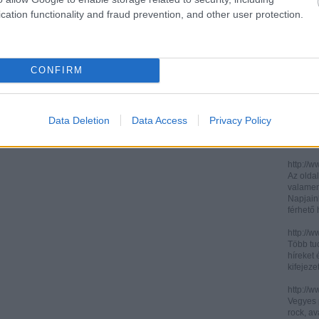
cation functionality and fraud prevention, and other user protection.
http://ww
http://ww
Két, ita
informác
CONFIRM
legújabb
http://di
Könnyen 
műelemz
Data Deletion
Data Access
Privacy Policy
század 
gimnázi
http://w
Az oldal
valamenn
Napjain
férhető
http://w
Több tuc
híreket 
kifejez
http://w
Vegyes p
rock, av