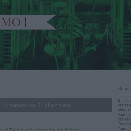
Rólun
Ennek a
19: versenyben 21 olasz város
szeretn
olasz ku
vagy aká
szerkes
Tudomán
Tanszék
 városok
World Monument Found
Steven Green
Androulla Vassiliou