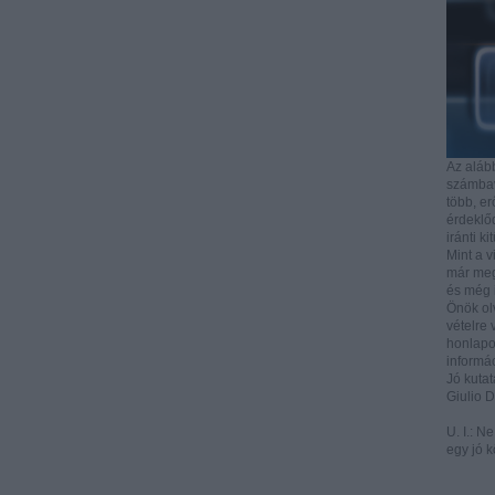
Az aláb
számbave
több, e
érdeklőd
iránti ki
Mint a v
már mega
és még i
Önök ol
vételre 
honlapo
informác
Jó kutat
Giulio 
U. I.: N
egy jó k