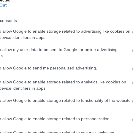
http://ww
Out
Régi és 
szerzők
folyóirat
consents
http://w
Gradiva 
o allow Google to enable storage related to advertising like cookies on
York - 
evice identifiers in apps.
http://w
o allow my user data to be sent to Google for online advertising
Az iskol
folyóirat
s.
http://w
to allow Google to send me personalized advertising.
A világ 
Számos i
tanszéke
o allow Google to enable storage related to analytics like cookies on
publikác
evice identifiers in apps.
http://ww
Régi és
o allow Google to enable storage related to functionality of the website
érdekes
http://ww
Irodalmi
o allow Google to enable storage related to personalization.
http://w
A rangos
o allow Google to enable storage related to security, including