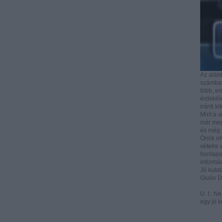
Az aláb
számbave
több, e
érdeklőd
iránti ki
Mint a v
már mega
és még i
Önök ol
vételre 
honlapo
informác
Jó kutat
Giulio 
U. I.: N
egy jó k