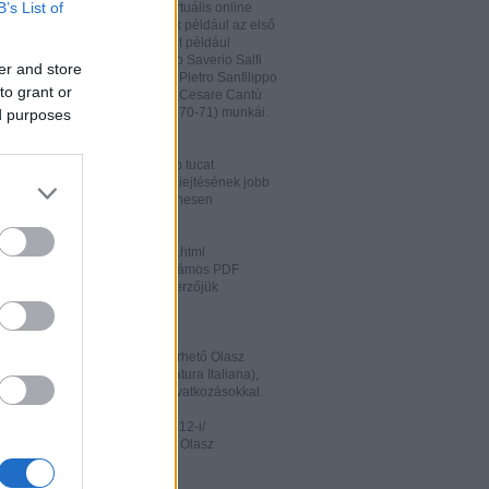
B’s List of
hatja és megőrizheti a saját virtuális online
rát. A honlapon megtalálhatóak például az első
odalomtörténeti munkák is, mint például
o Tiraboschi (1825), Francesco Saverio Salfi
er and store
 Giuseppe Maffei (1852-1853), Pietro Sanfilippo
to grant or
 Paolo Emiliani-Giudici (1863), Cesare Cantù
vagy Francesco De Sanctis (1870-71) munkái.
ed purposes
ww.liberliber.it/home/index.php
könyv, 6.320 zenei darab, több tucat
önyv segíthet az olasz nyelv kiejtésének jobb
ításában. Valamennyi file ingyenesen
rhető.
ww.letteraturaitaliana.net/index.html
őhöz nagyon hasonló oldal, számos PDF
mú olasz irodalmi művel és szerzőjük
ával gazdagítva.
ww.storiadellaletteratura.it/
 Piromalli ingyenesen hozzáférhető Olasz
történet-e (Storia della Letteratura Italiana),
is keresőprogrammal és hiperhivatkozásokkal.
ww3.unibo.it/boll900/numeri/2012-i/
tino '900». A Bolognai Egyetem Olasz
nek online folyóirata.