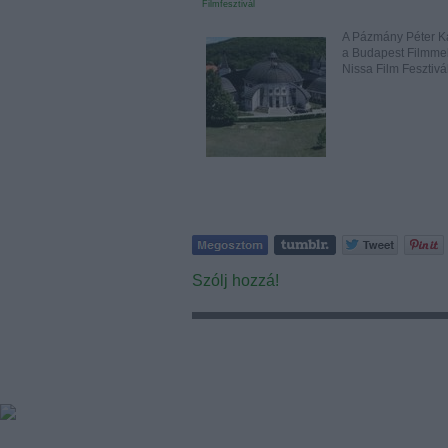
Filmfesztivál
A Pázmány Péter Ka
a Budapest Filmmel, 
Nissa Film Fesztiv
Szólj hozzá!