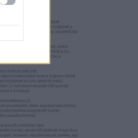
w.italianistica.info/
w.italianisticaonline.it/
lianisztikai kutatásra specializálódott
iós portál - számos információt nyújtanak a
 publikációkról, konferenciákról, esszékről stb.
gilander.libero.it/letteratura/
áttkinthető irodalomkritikai oldal, amely
éseket és szerzői életrajzokat kínál a XX.
elejéről. Célközönsége elsősorban a
umi korosztály.
ww.e-codices.unifr.ch/it
 célja hozzáférhetővé tenni a Svájcban őrzött
yi középkori és kora újkori kéziratot.
kban 21 különböző könyvtár 488 kézirata
 hozzá a honlapon.
ww.librettidopera.it/
at operalibrettót, illetve operával kapcsolatos
és információkat megjelenítő honlap,
etten operabarátoknak.
ww.scaruffi.com/iindex.html
rofilú honlap: mindenből található itt egy kicsi:
angárd, irodalom, képzőművészet, politika, egy