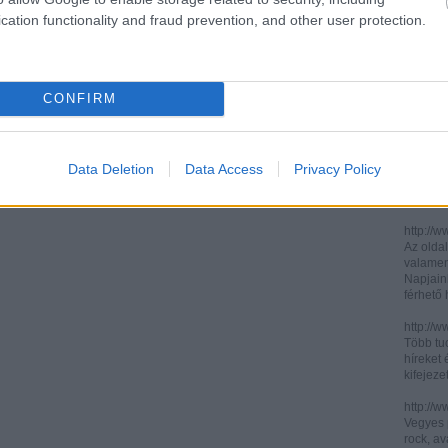
cation functionality and fraud prevention, and other user protection.
http://ww
http://ww
Két, ita
informác
CONFIRM
legújabb
http://di
Könnyen 
műelemz
Data Deletion
Data Access
Privacy Policy
század 
gimnázi
http://w
Az oldal
valamenn
Napjain
férhető
http://w
Több tuc
híreket 
kifejez
http://w
Vegyes p
rock, av