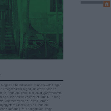
k
 blognak a beindításával mindenekelőtt téged
énk megszólítani, téged, aki érdeklődsz az
ltúra, irodalom, zene, film, divat, gasztronómia,
r az olasz politika és közélet iránt.
Mi, a blog
ztői valamennyien az Eötvös Loránd
yegyetem Olasz Nyelv és Irodalom
éhez kötődünk PhD-hallgatóként vagy