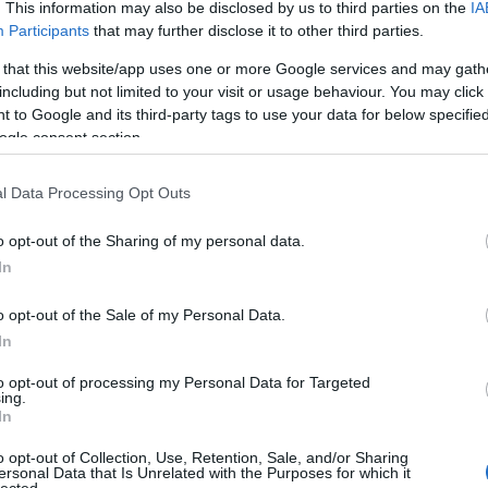
. This information may also be disclosed by us to third parties on the
IA
létrehoz
könyvtá
Participants
that may further disclose it to other third parties.
olasz ir
Girolam
 that this website/app uses one or more Google services and may gath
(1834),
including but not limited to your visit or usage behaviour. You may click 
(1859),
(1865) 
 to Google and its third-party tags to use your data for below specifi
ogle consent section.
http://w
2.495 e-
hangosk
l Data Processing Opt Outs
elsaját
hozzáfé
o opt-out of the Sharing of my personal data.
http://w
In
Az előz
formátu
életrajz
o opt-out of the Sale of my Personal Data.
http://w
In
Antonio
irodalom
to opt-out of processing my Personal Data for Targeted
digitál
ing.
In
http://w
«Bollet
o opt-out of Collection, Use, Retention, Sale, and/or Sharing
Tanszéké
ersonal Data that Is Unrelated with the Purposes for which it
lected.