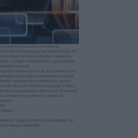
b következő és hasznos honlapokat
vő lista a teljesség igénye nélkül készült. Mi
rősen magán hordozza készítője személyes
ését, korlátait, kedvteléseit és egyes tárgyak
tüntetett szeretetét.
ilághaló valamennyi eleme, így a jelen lista is
lkotása pillanatában aktualitását veszítette,
nkább veszíteni fog aktualitásából, amikor
vassák: épp ezért szívesen fogadunk a listára
vonatkozó javaslatokat, akárcsak az itt szereplő
k esetleges megszűnésére vonatkozó
iókat is.
ást!
D’Angelo
e felejtsük, hogy az internet sokat segíthet, de
önyv mindig értékesebb...