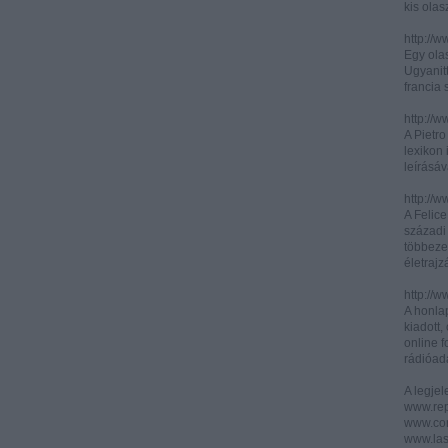
kis olas
http://
Egy olas
Ugyanit
francia s
http://w
A Pietr
lexikon 
leírásáv
http://w
A Felic
századi 
többeze
életrajz
http://w
A honla
kiadott,
online f
rádióad
A legje
www.rep
www.corr
www.las