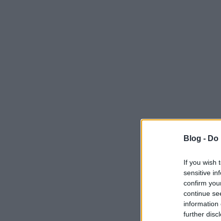
Blog -
Do 
If you wish 
sensitive in
confirm you
continue se
information 
further disc