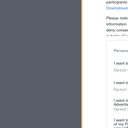
participants
Downstream 
Please note
information 
deny consent
in below Go
Persona
I want t
Opted 
I want t
Opted 
I want 
Advertis
Opted 
I want t
of my P
was col