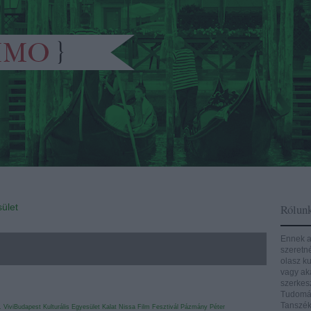
ület
Rólun
Ennek a
szeretn
olasz ku
vagy aká
szerkes
Tudomán
Tanszék
.
ViviBudapest Kulturális Egyesület
Kalat Nissa Film Fesztivál
Pázmány Péter