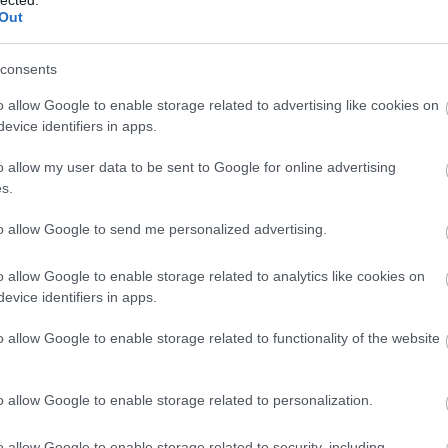
http://ww
Out
Régi és 
szerzők
folyóirat
consents
http://w
Gradiva 
o allow Google to enable storage related to advertising like cookies on
York - 
evice identifiers in apps.
http://w
o allow my user data to be sent to Google for online advertising
Az iskol
folyóirat
s.
http://w
to allow Google to send me personalized advertising.
A világ 
Számos i
tanszéke
o allow Google to enable storage related to analytics like cookies on
publikác
evice identifiers in apps.
http://ww
Régi és
o allow Google to enable storage related to functionality of the website
érdekes
http://ww
Irodalmi
o allow Google to enable storage related to personalization.
http://w
A rangos
o allow Google to enable storage related to security, including