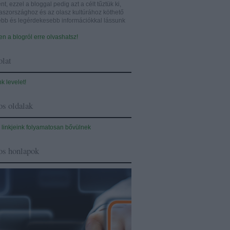
nt, ezzel a bloggal pedig azt a célt tűztük ki,
aszországhoz és az olasz kultúrához köthető
sebb és legérdekesebb információkkal lássunk
n a blogról erre olvashatsz!
lat
nk levelet!
s oldalak
 linkjeink folyamatosan bővülnek
os honlapok