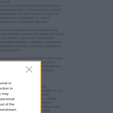
cani.it
 Treccani Enciklopédia honlapja tartalmazza a
nciklopédiát, illetve a Treccani Kiadó szótárát,
aszótárát és az Olasz Életrajzi Lexikont is.
ingyenesen hozzáférhető. Az olaszul
nak talán ez a leghasznosabb oldal.
ww.internetculturale.it/opencms/opencms/it/
 Kulturális Minisztérium által gondozott honlap
b ezer kötetes, ingyenesen hozzáférhető
s könyvtárat tartalmaz, amelyben a könyveken
alálhatóak folyóiratok, kéziratok, partitúrák és
okumentumok is.
opac.sbn.it/cgi-bin/IccuForm.pl?form=WebFrame
(Istituto Centrale per il Catalogo Unico)
endszere. Hasznos lehet annak felkutatására,
 lelhető fel egy-egy könyv, kézirat vagy
ra Olaszországban.
ooks.google.it/
sonal or
eknek és folyóiratoknak valóságos
ection to
kamrája ez, bármelyik századról legyen is szó.
ou may
 oldalon olvashatóak és ingyenesen
 personal
etőek minden nemzetiségű írónak – többek
olaszoknak is – az amerikai egyetemek
out of the
aiban digitalizált, első kiadású és/vagy ritka
 downstream
. Egy Google vagy Gmail fiókkal bárki