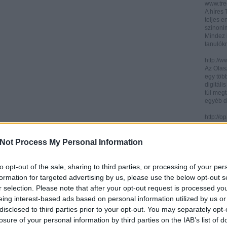
www.trec
A híres
teljes e
szinonim
Mindez 
tanulók
http://w
Az Olasz
egy töb
digitáli
túl megt
egyéb d
http://
Az ICCU 
keresőr
Not Process My Personal Information
hogy hol
partitú
http://b
to opt-out of the sale, sharing to third parties, or processing of your per
A könyv
formation for targeted advertising by us, please use the below opt-out s
kincses
r selection. Please note that after your opt-out request is processed y
Ezen az
eing interest-based ads based on personal information utilized by us or
letölth
között 
disclosed to third parties prior to your opt-out. You may separately opt-
könyvtár
losure of your personal information by third parties on the IAB’s list of
könyvei