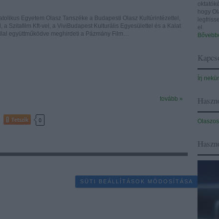
oktatóké
hogy Ol
tolikus Egyetem Olasz Tanszéke a Budapesti Olasz Kultúrintézettel,
legfris
a Szitafilm Kft-vel, a ViviBudapest Kulturális Egyesülettel és a Kalat
el.
állal együttműködve meghirdeti a Pázmány Film…
Bővebbe
Kapcso
Írj nekü
Haszno
tovább »
Tetszik
0
Olaszos
Haszn
SÜTI BEÁLLÍTÁSOK MÓDOSÍTÁSA