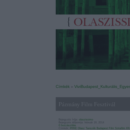
Címkék
»
ViviBudapest_Kulturális_Egyes
Pázmány Film Fesztivál
Bejegyzés írója:
olaszissimo
Bejegyzés időpontja: február 18, 2014
0 hozzászólás
Címkék:
PPKE
Olasz Tanszék
Budapest Film
Szitafilm Kft