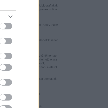
w.italialibri.net/
kortárs olasz irodalmi műveket, biográfiákat,
et és recenziókat bemutató, ingyenes online
.
ww.italianstudies.org/gradiva/
- International Journal of Italian Poetry (New
Roma)
ww.griseldaonline.it/
ai irodalomoktatásra specializálódott kísérleti
.
ww.italinemo.it/
italianisztikai folyóiratait egybegyűjtő honlap.
nformációt kínál a világban fellelhető olasz
k folyóiratairól, kiadott könyveiről,
ióiról, ösztöndíjairól és mindennapi életéről.
w.classicitaliani.it/
 ritka történelmi dokumentumokat bemutató,
 és könnyen átlátható honlap.
w.letteratura.it/
 és egyéb témákat kínáló oldal.
ww.alfabeta2.it/
 olasz folyóirat online változata.