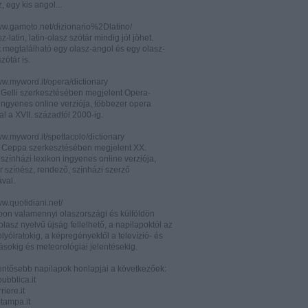
z, egy kis angol...
www.gamoto.net/dizionario%2Dlatino/
z-latin, latin-olasz szótár mindig jól jöhet.
t megtalálható egy olasz-angol és egy olasz-
zótár is.
ww.myword.it/opera/dictionary
o Gelli szerkesztésében megjelent Opera-
ingyenes online verziója, többezer opera
al a XVII. századtól 2000-ig.
ww.myword.it/spettacolo/dictionary
e Ceppa szerkesztésében megjelent XX.
színházi lexikon ingyenes online verziója,
r színész, rendező, színházi szerző
ával.
ww.quotidiani.net/
pon valamennyi olaszországi és külföldön
 olasz nyelvű újság fellelhető, a napilapoktól az
olyóiratokig, a képregényektől a televízió- és
ásokig és meteorológiai jelentésekig.
lentősebb napilapok honlapjai a következőek:
ubblica.it
iere.it
tampa.it