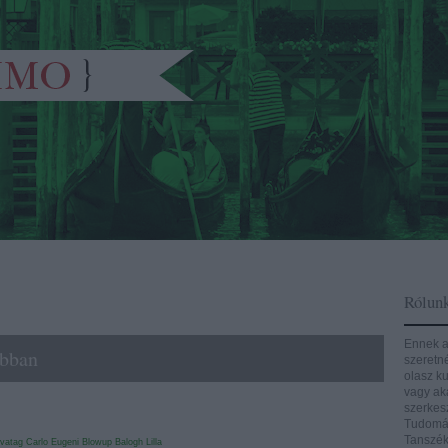
Rólun
Ennek a
ubban
szeretn
olasz ku
vagy aká
szerkes
Tudomán
Tanszék
ivatag
Carlo Eugeni
Blowup
Balogh Lilla