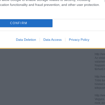
cation functionality and fraud prevention, and other user protection.
http://ww
http://ww
Két, ita
informác
CONFIRM
legújabb
http://di
Könnyen 
műelemz
Data Deletion
Data Access
Privacy Policy
század 
gimnázi
http://w
Az oldal
valamenn
Napjain
férhető
http://w
Több tuc
híreket 
kifejez
http://w
Vegyes p
rock, av