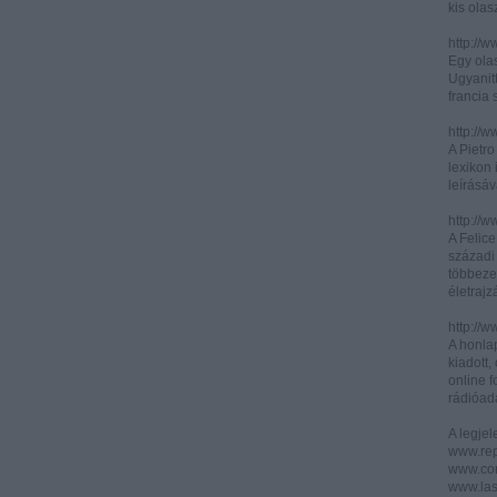
kis olas
http://
Egy olas
Ugyanit
francia s
http://w
A Pietr
lexikon 
leírásáv
http://w
A Felic
századi 
többeze
életrajz
http://w
A honla
kiadott,
online f
rádióad
A legje
www.rep
www.corr
www.las