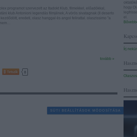
oktatóké
hogy Ol
ex programot szervezett az Itadokt Klub, filmekkel, előadókkal,
legfris
táni klub Antonioni legendás filmjének, A vörös sivatagnak (Il deserto
el.
 kezdődött, eredeti, olasz hanggal és angol felirattal. olaszissimo "a
Bővebbe
n nem…
Kapcso
Írj nekü
tovább »
Haszno
Tetszik
0
Olaszos
Haszn
SÜTI BEÁLLÍTÁSOK MÓDOSÍTÁSA