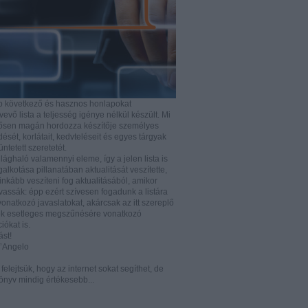
b következő és hasznos honlapokat
vő lista a teljesség igénye nélkül készült. Mi
rősen magán hordozza készítője személyes
ését, korlátait, kedvteléseit és egyes tárgyak
tüntetett szeretetét.
ilághaló valamennyi eleme, így a jelen lista is
lkotása pillanatában aktualitását veszítette,
nkább veszíteni fog aktualitásából, amikor
vassák: épp ezért szívesen fogadunk a listára
vonatkozó javaslatokat, akárcsak az itt szereplő
k esetleges megszűnésére vonatkozó
iókat is.
ást!
D’Angelo
e felejtsük, hogy az internet sokat segíthet, de
önyv mindig értékesebb...