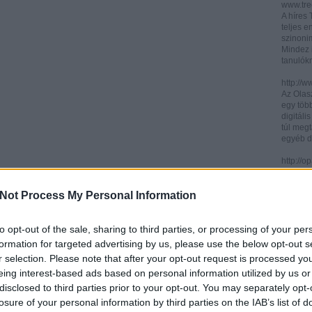
www.trec
A híres
teljes e
szinonim
Mindez 
tanulók
http://w
Az Olasz
egy töb
digitáli
túl megt
egyéb d
http://
Az ICCU 
keresőr
Not Process My Personal Information
hogy hol
partitú
http://b
to opt-out of the sale, sharing to third parties, or processing of your per
A könyv
formation for targeted advertising by us, please use the below opt-out s
kincses
r selection. Please note that after your opt-out request is processed y
Ezen az
eing interest-based ads based on personal information utilized by us or
letölth
között 
disclosed to third parties prior to your opt-out. You may separately opt-
könyvtár
losure of your personal information by third parties on the IAB’s list of
könyvei