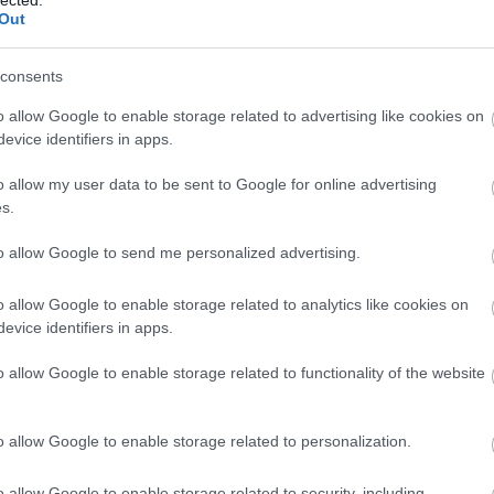
http://ww
Out
Régi és 
szerzők
folyóirat
consents
http://w
Gradiva 
o allow Google to enable storage related to advertising like cookies on
York - 
evice identifiers in apps.
http://w
o allow my user data to be sent to Google for online advertising
Az iskol
folyóirat
s.
http://w
to allow Google to send me personalized advertising.
A világ 
Számos i
tanszéke
o allow Google to enable storage related to analytics like cookies on
publikác
evice identifiers in apps.
http://ww
Régi és
o allow Google to enable storage related to functionality of the website
érdekes
http://ww
Irodalmi
o allow Google to enable storage related to personalization.
http://w
A rangos
o allow Google to enable storage related to security, including