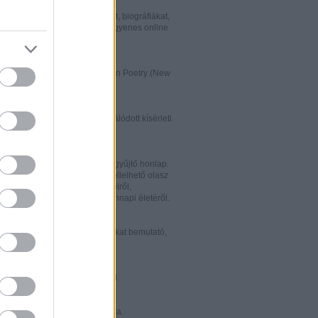
w.italialibri.net/
kortárs olasz irodalmi műveket, biográfiákat,
et és recenziókat bemutató, ingyenes online
.
ww.italianstudies.org/gradiva/
- International Journal of Italian Poetry (New
Roma)
ww.griseldaonline.it/
ai irodalomoktatásra specializálódott kísérleti
.
ww.italinemo.it/
italianisztikai folyóiratait egybegyűjtő honlap.
nformációt kínál a világban fellelhető olasz
k folyóiratairól, kiadott könyveiről,
ióiról, ösztöndíjairól és mindennapi életéről.
w.classicitaliani.it/
 ritka történelmi dokumentumokat bemutató,
 és könnyen átlátható honlap.
w.letteratura.it/
 és egyéb témákat kínáló oldal.
ww.alfabeta2.it/
 olasz folyóirat online változata.