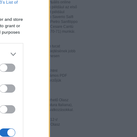
B’s List of
hatja és megőrizheti a saját virtuális online
rát. A honlapon megtalálhatóak például az első
odalomtörténeti munkák is, mint például
o Tiraboschi (1825), Francesco Saverio Salfi
er and store
 Giuseppe Maffei (1852-1853), Pietro Sanfilippo
to grant or
 Paolo Emiliani-Giudici (1863), Cesare Cantù
vagy Francesco De Sanctis (1870-71) munkái.
ed purposes
ww.liberliber.it/home/index.php
könyv, 6.320 zenei darab, több tucat
önyv segíthet az olasz nyelv kiejtésének jobb
ításában. Valamennyi file ingyenesen
rhető.
ww.letteraturaitaliana.net/index.html
őhöz nagyon hasonló oldal, számos PDF
mú olasz irodalmi művel és szerzőjük
ával gazdagítva.
ww.storiadellaletteratura.it/
 Piromalli ingyenesen hozzáférhető Olasz
történet-e (Storia della Letteratura Italiana),
is keresőprogrammal és hiperhivatkozásokkal.
ww3.unibo.it/boll900/numeri/2012-i/
tino '900». A Bolognai Egyetem Olasz
nek online folyóirata.