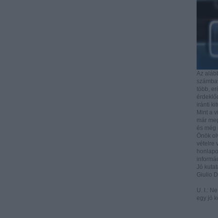
Az aláb
számbave
több, e
érdeklőd
iránti ki
Mint a v
már mega
és még i
Önök ol
vételre 
honlapo
informác
Jó kutat
Giulio 
U. I.: N
egy jó k