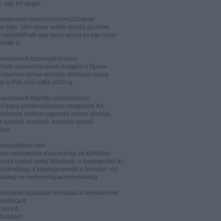
z, egy kis angol...
www.gamoto.net/dizionario%2Dlatino/
z-latin, latin-olasz szótár mindig jól jöhet.
t megtalálható egy olasz-angol és egy olasz-
zótár is.
ww.myword.it/opera/dictionary
o Gelli szerkesztésében megjelent Opera-
ingyenes online verziója, többezer opera
al a XVII. századtól 2000-ig.
ww.myword.it/spettacolo/dictionary
e Ceppa szerkesztésében megjelent XX.
színházi lexikon ingyenes online verziója,
r színész, rendező, színházi szerző
ával.
ww.quotidiani.net/
pon valamennyi olaszországi és külföldön
 olasz nyelvű újság fellelhető, a napilapoktól az
olyóiratokig, a képregényektől a televízió- és
ásokig és meteorológiai jelentésekig.
lentősebb napilapok honlapjai a következőek:
ubblica.it
iere.it
tampa.it