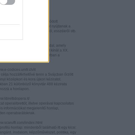
w.italianistica.info/
w.italianisticaonline.it/
lianisztikai kutatásra specializálódott
iós portál - számos információt nyújtanak a
 publikációkról, konferenciákról, esszékről stb.
gilander.libero.it/letteratura/
áttkinthető irodalomkritikai oldal, amely
éseket és szerzői életrajzokat kínál a XX.
elejéről. Célközönsége elsősorban a
umi korosztály.
ww.e-codices.unifr.ch/it
 célja hozzáférhetővé tenni a Svájcban őrzött
yi középkori és kora újkori kéziratot.
kban 21 különböző könyvtár 488 kézirata
 hozzá a honlapon.
ww.librettidopera.it/
at operalibrettót, illetve operával kapcsolatos
és információkat megjelenítő honlap,
etten operabarátoknak.
ww.scaruffi.com/iindex.html
rofilú honlap: mindenből található itt egy kicsi:
angárd, irodalom, képzőművészet, politika, egy