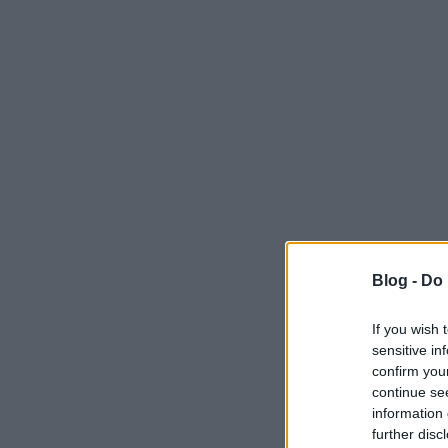
Blog -
Do 
If you wish 
sensitive in
confirm you
continue se
information 
further disc