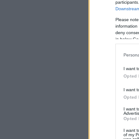
participants
Downstream 
Please note
information 
deny consent
in below Go
Persona
I want t
Opted 
I want t
Opted 
I want 
Advertis
Opted 
I want t
of my P
was col