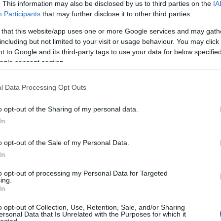
. This information may also be disclosed by us to third parties on the
IA
létrehoz
könyvtá
Participants
that may further disclose it to other third parties.
olasz ir
Girolam
 that this website/app uses one or more Google services and may gath
(1834),
including but not limited to your visit or usage behaviour. You may click 
(1859),
(1865) 
 to Google and its third-party tags to use your data for below specifi
ogle consent section.
http://w
2.495 e-
hangosk
l Data Processing Opt Outs
elsaját
hozzáfé
o opt-out of the Sharing of my personal data.
http://w
In
Az előz
formátu
életrajz
o opt-out of the Sale of my Personal Data.
http://w
In
Antonio
irodalom
to opt-out of processing my Personal Data for Targeted
digitál
ing.
In
http://w
«Bollet
o opt-out of Collection, Use, Retention, Sale, and/or Sharing
Tanszéké
ersonal Data that Is Unrelated with the Purposes for which it
lected.