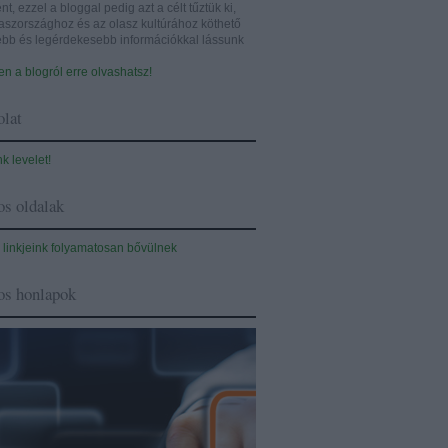
nt, ezzel a bloggal pedig azt a célt tűztük ki,
aszországhoz és az olasz kultúrához köthető
sebb és legérdekesebb információkkal lássunk
n a blogról erre olvashatsz!
lat
nk levelet!
s oldalak
 linkjeink folyamatosan bővülnek
os honlapok