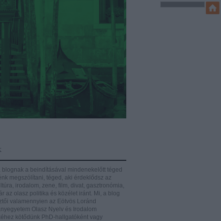
k
 blognak a beindításával mindenekelőtt téged
énk megszólítani, téged, aki érdeklődsz az
ltúra, irodalom, zene, film, divat, gasztronómia,
r az olasz politika és közélet iránt.
Mi, a blog
ztői valamennyien az Eötvös Loránd
yegyetem Olasz Nyelv és Irodalom
éhez kötődünk PhD-hallgatóként vagy