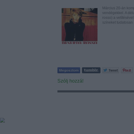
Március 20-án kompl
vendégekkel. A délu
rosso) a vetítésével
színeket tudatosa
Szólj hozzá!