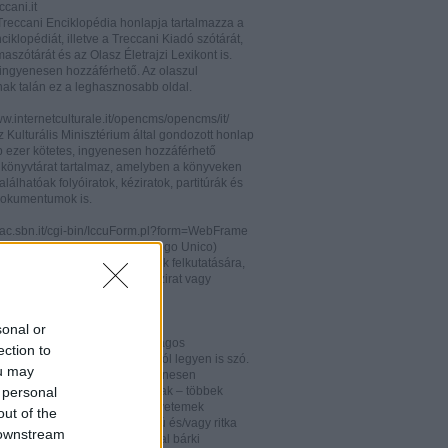
cani.it
 Treccani Enciklopédia honlapja tartalmazza a
nciklopédiát, illetve a Treccani Kiadó szótárát,
aszótárát és az Olasz Életrajzi Lexikont is.
ingyenesen hozzáférhető. Az olaszul
nak talán ez a leghasznosabb oldal.
ww.internetculturale.it/opencms/opencms/it/
 Kulturális Minisztérium által gondozott honlap
b ezer kötetes, ingyenesen hozzáférhető
s könyvtárat tartalmaz, amelyben a könyveken
alálhatóak folyóiratok, kéziratok, partitúrák és
okumentumok is.
opac.sbn.it/cgi-bin/IccuForm.pl?form=WebFrame
(Istituto Centrale per il Catalogo Unico)
endszere. Hasznos lehet annak felkutatására,
 lelhető fel egy-egy könyv, kézirat vagy
ra Olaszországban.
ooks.google.it/
sonal or
eknek és folyóiratoknak valóságos
ection to
kamrája ez, bármelyik századról legyen is szó.
ou may
 oldalon olvashatóak és ingyenesen
 personal
etőek minden nemzetiségű írónak – többek
olaszoknak is – az amerikai egyetemek
out of the
aiban digitalizált, első kiadású és/vagy ritka
 downstream
. Egy Google vagy Gmail fiókkal bárki