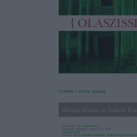
Címkék
»
Vörös_sivatag
Hosszú délután az Itadokt Kl
Bejegyzés írója:
olaszissimo
Bejegyzés időpontja: március 31, 2015
0 hozzászólás
Címkék:
ELTE
Antonioni
ITADOKT
Giulio DAngelo
Vörös s