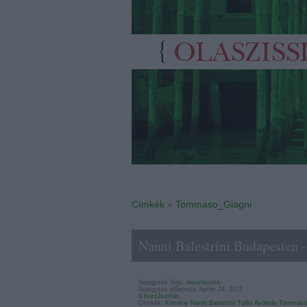
Címkék
»
Tommaso_Giagni
Nanni Balestrini Budapesten 
Bejegyzés írója:
olaszissimo
Bejegyzés időpontja: április 24, 2013
0 hozzászólás
Címkék:
Kemény
Nanni Balestrini
Tullio Avoledo
Tommaso 