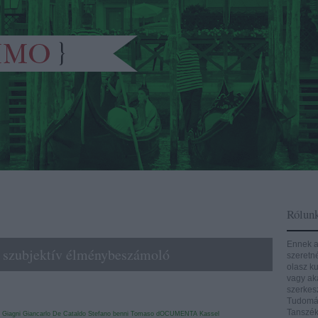
Rólun
Ennek a
- szubjektív élménybeszámoló
szeretn
olasz ku
vagy aká
szerkes
Tudomán
Tanszék
Giagni
Giancarlo De Cataldo
Stefano benni
Tomaso
dOCUMENTA
Kassel