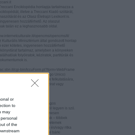
cani.it
 Treccani Enciklopédia honlapja tartalmazza a
nciklopédiát, illetve a Treccani Kiadó szótárát,
aszótárát és az Olasz Életrajzi Lexikont is.
ingyenesen hozzáférhető. Az olaszul
nak talán ez a leghasznosabb oldal.
ww.internetculturale.it/opencms/opencms/it/
 Kulturális Minisztérium által gondozott honlap
b ezer kötetes, ingyenesen hozzáférhető
s könyvtárat tartalmaz, amelyben a könyveken
alálhatóak folyóiratok, kéziratok, partitúrák és
okumentumok is.
opac.sbn.it/cgi-bin/IccuForm.pl?form=WebFrame
(Istituto Centrale per il Catalogo Unico)
endszere. Hasznos lehet annak felkutatására,
 lelhető fel egy-egy könyv, kézirat vagy
ra Olaszországban.
ooks.google.it/
sonal or
eknek és folyóiratoknak valóságos
ection to
kamrája ez, bármelyik századról legyen is szó.
ou may
 oldalon olvashatóak és ingyenesen
 personal
etőek minden nemzetiségű írónak – többek
olaszoknak is – az amerikai egyetemek
out of the
aiban digitalizált, első kiadású és/vagy ritka
 downstream
. Egy Google vagy Gmail fiókkal bárki