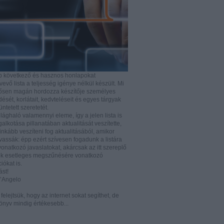
b következő és hasznos honlapokat
vő lista a teljesség igénye nélkül készült. Mi
rősen magán hordozza készítője személyes
ését, korlátait, kedvteléseit és egyes tárgyak
tüntetett szeretetét.
ilághaló valamennyi eleme, így a jelen lista is
lkotása pillanatában aktualitását veszítette,
nkább veszíteni fog aktualitásából, amikor
vassák: épp ezért szívesen fogadunk a listára
vonatkozó javaslatokat, akárcsak az itt szereplő
k esetleges megszűnésére vonatkozó
iókat is.
ást!
D’Angelo
e felejtsük, hogy az internet sokat segíthet, de
önyv mindig értékesebb...