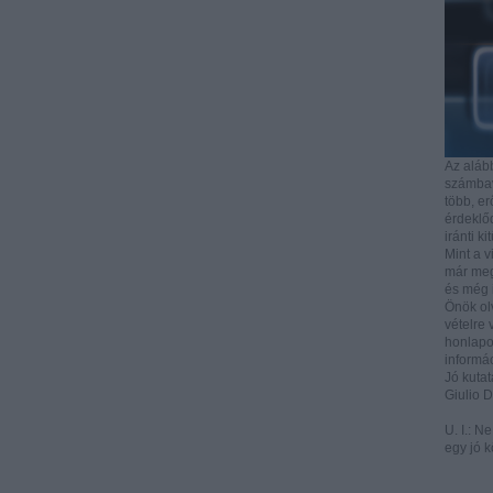
Az aláb
számbave
több, e
érdeklőd
iránti ki
Mint a v
már mega
és még i
Önök ol
vételre 
honlapo
informác
Jó kutat
Giulio 
U. I.: N
egy jó k