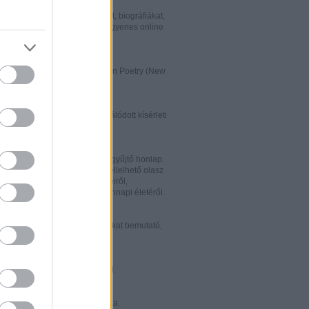
w.italialibri.net/
kortárs olasz irodalmi műveket, biográfiákat,
et és recenziókat bemutató, ingyenes online
.
ww.italianstudies.org/gradiva/
- International Journal of Italian Poetry (New
Roma)
ww.griseldaonline.it/
ai irodalomoktatásra specializálódott kísérleti
.
ww.italinemo.it/
italianisztikai folyóiratait egybegyűjtő honlap.
nformációt kínál a világban fellelhető olasz
k folyóiratairól, kiadott könyveiről,
ióiról, ösztöndíjairól és mindennapi életéről.
w.classicitaliani.it/
 ritka történelmi dokumentumokat bemutató,
 és könnyen átlátható honlap.
w.letteratura.it/
 és egyéb témákat kínáló oldal.
ww.alfabeta2.it/
 olasz folyóirat online változata.