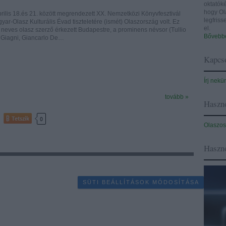
oktatóké
hogy Ol
ilis 18.és 21. között megrendezett XX. Nemzetközi Könyvfesztivál
legfris
ar-Olasz Kulturális Évad tiszteletére (ismét) Olaszország volt. Ez
el.
neves olasz szerző érkezett Budapestre, a prominens névsor (Tullio
Bővebbe
Giagni, Giancarlo De…
Kapcso
Írj nekü
tovább »
Haszno
Tetszik
0
Olaszos
Haszn
SÜTI BEÁLLÍTÁSOK MÓDOSÍTÁSA