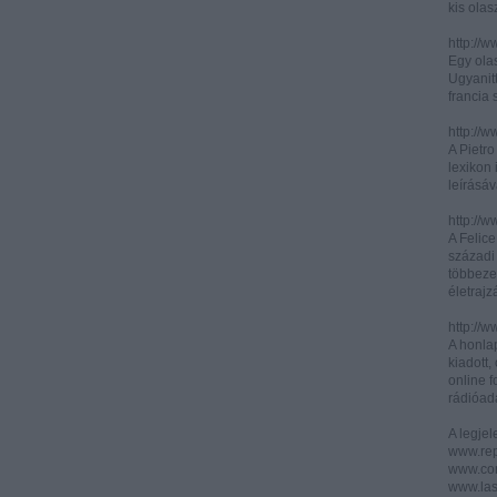
kis olas
http://
Egy olas
Ugyanit
francia s
http://w
A Pietr
lexikon 
leírásáv
http://w
A Felic
századi 
többeze
életrajz
http://w
A honla
kiadott,
online f
rádióad
A legje
www.rep
www.corr
www.las