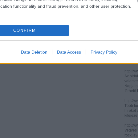
cation functionality and fraud prevention, and other user protection.
http://ww
http://ww
Két, ita
informác
CONFIRM
legújabb
http://di
Könnyen 
műelemz
Data Deletion
Data Access
Privacy Policy
század 
gimnázi
http://w
Az oldal
valamenn
Napjain
férhető
http://w
Több tuc
híreket 
kifejez
http://w
Vegyes p
rock, av