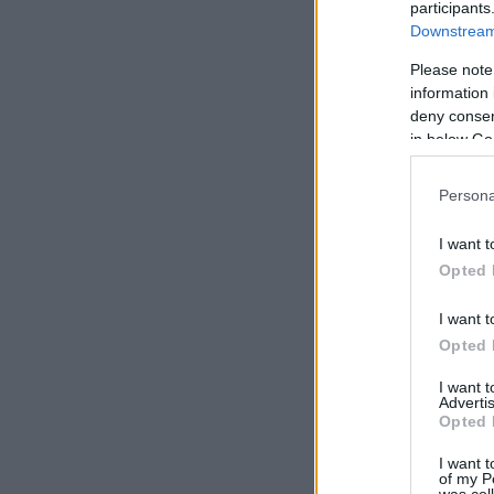
participants
Downstream 
Please note
information 
deny consent
in below Go
Persona
I want t
Opted 
I want t
Opted 
I want 
Advertis
Opted 
I want t
of my P
was col