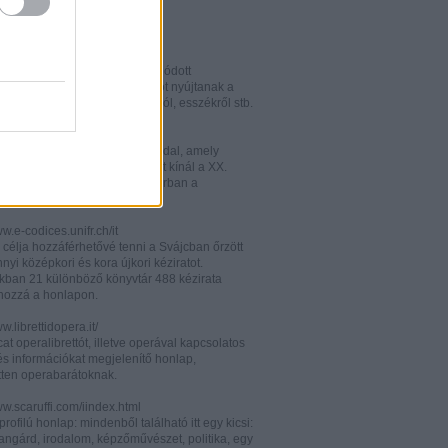
w.italianistica.info/
w.italianisticaonline.it/
lianisztikai kutatásra specializálódott
iós portál - számos információt nyújtanak a
 publikációkról, konferenciákról, esszékről stb.
gilander.libero.it/letteratura/
áttkinthető irodalomkritikai oldal, amely
éseket és szerzői életrajzokat kínál a XX.
elejéről. Célközönsége elsősorban a
umi korosztály.
ww.e-codices.unifr.ch/it
 célja hozzáférhetővé tenni a Svájcban őrzött
yi középkori és kora újkori kéziratot.
kban 21 különböző könyvtár 488 kézirata
 hozzá a honlapon.
ww.librettidopera.it/
at operalibrettót, illetve operával kapcsolatos
és információkat megjelenítő honlap,
etten operabarátoknak.
ww.scaruffi.com/iindex.html
rofilú honlap: mindenből található itt egy kicsi:
angárd, irodalom, képzőművészet, politika, egy