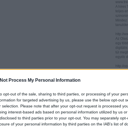
www.trec
A híres
teljes e
szinonim
Mindez 
tanulók
http://w
Az Olasz
egy töb
digitáli
túl megt
egyéb d
http://
Az ICCU 
keresőr
Not Process My Personal Information
hogy hol
partitú
http://b
to opt-out of the sale, sharing to third parties, or processing of your per
A könyv
formation for targeted advertising by us, please use the below opt-out s
kincses
r selection. Please note that after your opt-out request is processed y
Ezen az
eing interest-based ads based on personal information utilized by us or
letölth
között 
disclosed to third parties prior to your opt-out. You may separately opt-
könyvtár
losure of your personal information by third parties on the IAB’s list of
könyvei