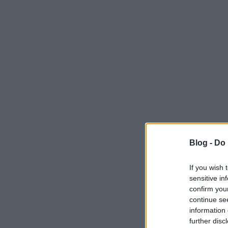
Blog -
Do 
If you wish 
sensitive in
confirm you
continue se
information 
further disc