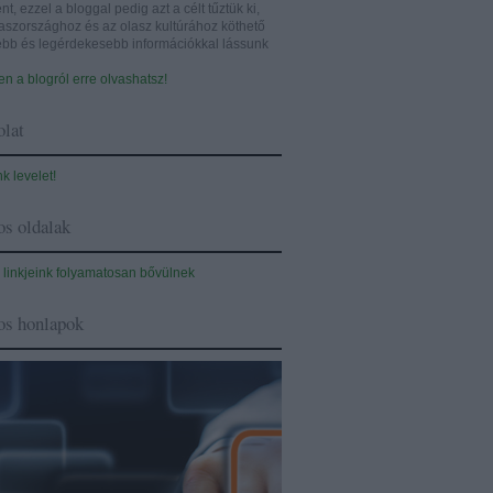
nt, ezzel a bloggal pedig azt a célt tűztük ki,
aszországhoz és az olasz kultúrához köthető
sebb és legérdekesebb információkkal lássunk
n a blogról erre olvashatsz!
lat
nk levelet!
s oldalak
 linkjeink folyamatosan bővülnek
os honlapok