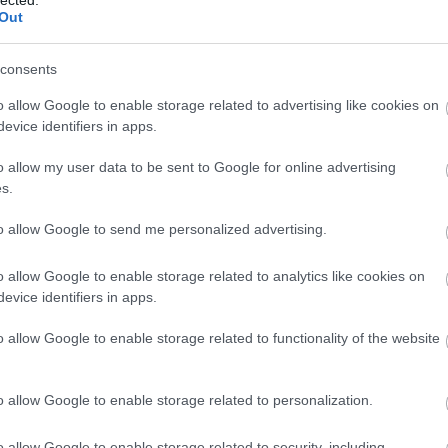
http://ww
Out
Régi és 
szerzők
folyóirat
consents
http://w
Gradiva 
o allow Google to enable storage related to advertising like cookies on
York - 
evice identifiers in apps.
http://w
o allow my user data to be sent to Google for online advertising
Az iskol
folyóirat
s.
http://w
to allow Google to send me personalized advertising.
A világ 
Számos i
tanszéke
o allow Google to enable storage related to analytics like cookies on
publikác
evice identifiers in apps.
http://ww
Régi és
o allow Google to enable storage related to functionality of the website
érdekes
http://ww
Irodalmi
o allow Google to enable storage related to personalization.
http://w
A rangos
o allow Google to enable storage related to security, including