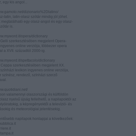
z, egy kis angol...
www.gamoto.net/dizionario%2Dlatino/
z-latin, latin-olasz szótár mindig jól jöhet.
t megtalálható egy olasz-angol és egy olasz-
zótár is.
ww.myword.it/opera/dictionary
o Gelli szerkesztésében megjelent Opera-
ingyenes online verziója, többezer opera
al a XVII. századtól 2000-ig.
ww.myword.it/spettacolo/dictionary
e Ceppa szerkesztésében megjelent XX.
színházi lexikon ingyenes online verziója,
r színész, rendező, színházi szerző
ával.
ww.quotidiani.net/
pon valamennyi olaszországi és külföldön
 olasz nyelvű újság fellelhető, a napilapoktól az
olyóiratokig, a képregényektől a televízió- és
ásokig és meteorológiai jelentésekig.
lentősebb napilapok honlapjai a következőek:
ubblica.it
iere.it
tampa.it