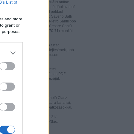
B’s List of
hatja és megőrizheti a saját virtuális online
rát. A honlapon megtalálhatóak például az első
odalomtörténeti munkák is, mint például
o Tiraboschi (1825), Francesco Saverio Salfi
er and store
 Giuseppe Maffei (1852-1853), Pietro Sanfilippo
to grant or
 Paolo Emiliani-Giudici (1863), Cesare Cantù
vagy Francesco De Sanctis (1870-71) munkái.
ed purposes
ww.liberliber.it/home/index.php
könyv, 6.320 zenei darab, több tucat
önyv segíthet az olasz nyelv kiejtésének jobb
ításában. Valamennyi file ingyenesen
rhető.
ww.letteraturaitaliana.net/index.html
őhöz nagyon hasonló oldal, számos PDF
mú olasz irodalmi művel és szerzőjük
ával gazdagítva.
ww.storiadellaletteratura.it/
 Piromalli ingyenesen hozzáférhető Olasz
történet-e (Storia della Letteratura Italiana),
is keresőprogrammal és hiperhivatkozásokkal.
ww3.unibo.it/boll900/numeri/2012-i/
tino '900». A Bolognai Egyetem Olasz
nek online folyóirata.