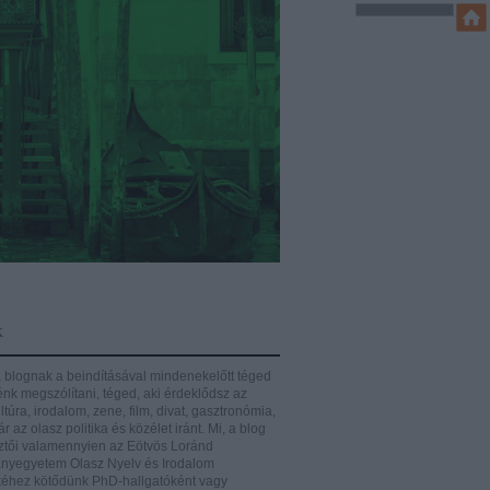
k
 blognak a beindításával mindenekelőtt téged
énk megszólítani, téged, aki érdeklődsz az
ltúra, irodalom, zene, film, divat, gasztronómia,
r az olasz politika és közélet iránt.
Mi, a blog
ztői valamennyien az Eötvös Loránd
yegyetem Olasz Nyelv és Irodalom
éhez kötődünk PhD-hallgatóként vagy