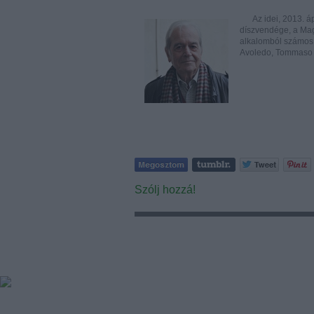
Az idei, 2013. ápr
díszvendége, a Magy
alkalomból számos 
Avoledo, Tommaso 
Szólj hozzá!