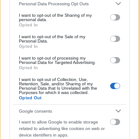
Please note that this website/app uses one or more Google
Personal Data Processing Opt Outs
Festival d’Italiano Gyulán - II
services and may gather and store information including but
not limited to your visit or usage behaviour. You may click to
I want to opt-out of the Sharing of my
olaszissimo
•
2017. április 18.
0
personal data.
grant or deny consent to Google and its third-party tags to
Opted In
use your data for below specified purposes in below Google
Legutóbbi bejegyzésünk folytatásaként most az
consent section.
I want to opt-out of the Sale of my
Personal Data.
ELTE Olasz Tanszéke által évtizedek óta gondozott
Opted In
vers-és prózafordító versenyből a versfordító
pályázat eredményét és rövid értékelését közöljük,
I want to opt-out of processing my
Szkárosi Endre közlése alapján.
Personal Data for Targeted Advertising.
Opted In
I want to opt-out of Collection, Use,
Retention, Sale, and/or Sharing of my
Personal Data that Is Unrelated with the
Purposes for which it was collected.
Opted Out
Google consents
I want to allow Google to enable storage
related to advertising like cookies on web or
device identifiers in apps.