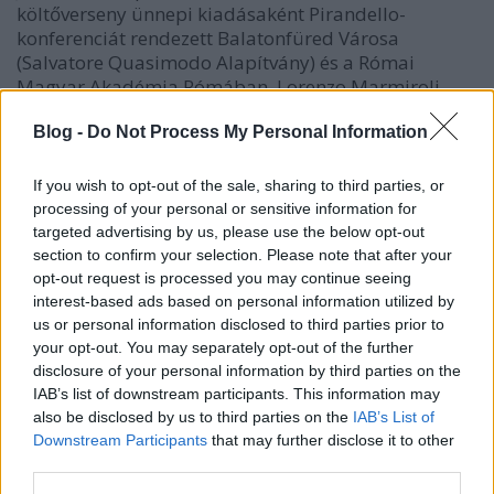
költőverseny ünnepi kiadásaként Pirandello-
konferenciát rendezett Balatonfüred Városa
(Salvatore Quasimodo Alapítvány) és a Római
Magyar Akadémia Rómában. Lorenzo Marmiroli
történész, jelenleg a Szegedi Tudományegyetem
Olasz Tanszékének munkatársa az író és…
Blog -
Do Not Process My Personal Information
If you wish to opt-out of the sale, sharing to third parties, or
processing of your personal or sensitive information for
targeted advertising by us, please use the below opt-out
section to confirm your selection. Please note that after your
opt-out request is processed you may continue seeing
interest-based ads based on personal information utilized by
us or personal information disclosed to third parties prior to
your opt-out. You may separately opt-out of the further
disclosure of your personal information by third parties on the
IAB’s list of downstream participants. This information may
also be disclosed by us to third parties on the
IAB’s List of
Downstream Participants
that may further disclose it to other
third parties.