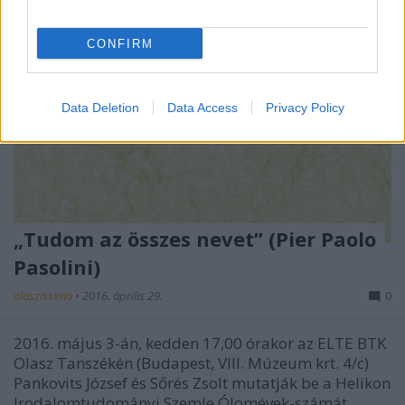
CONFIRM
Data Deletion
Data Access
Privacy Policy
„Tudom az összes nevet” (Pier Paolo
Pasolini)
olaszissimo
•
2016. április 29.
0
2016. május 3-án, kedden 17,00 órakor az ELTE BTK
Olasz Tanszékén (Budapest, VIII. Múzeum krt. 4/c)
Pankovits József és Sőrés Zsolt mutatják be a Helikon
Irodalomtudományi Szemle Ólomévek-számát.