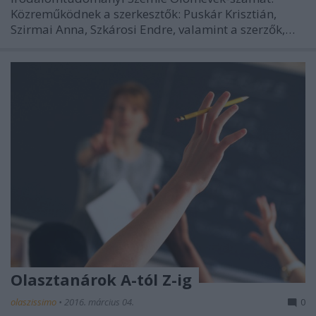
Közreműködnek a szerkesztők: Puskár Krisztián,
Szirmai Anna, Szkárosi Endre, valamint a szerzők,…
Olasztanárok A-tól Z-ig
olaszissimo
•
2016. március 04.
0