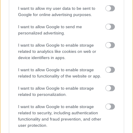
I want to allow my user data to be sent to
Google for online advertising purposes.
I want to allow Google to send me
Affari poetici davanti alla Borsa -
personalized advertising.
Költői ügyletek a Börzén
I want to allow Google to enable storage
olaszissimo
•
2016. december 22.
0
related to analytics like cookies on web or
device identifiers in apps.
A Poetry and Discovery nemzetközi költészeti
I want to allow Google to enable storage
mozgalom 2016. december 3-ára szervezte meg első
related to functionality of the website or app.
nagyszabású akcióját a milánói Börze előtti
lépcsőkre. Az eseményen a milánói, itáliai és kisebb
I want to allow Google to enable storage
részben nemzetközi költői színtér több tucat
related to personalization.
szereplője vett részt, többek között Tomaso Kemeny,
Angelo…
I want to allow Google to enable storage
related to security, including authentication
functionality and fraud prevention, and other
user protection.