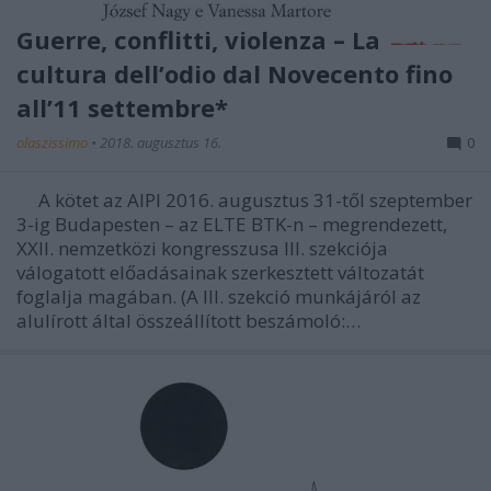
Guerre, conflitti, violenza – La
cultura dell’odio dal Novecento fino
all’11 settembre*
olaszissimo
•
2018. augusztus 16.
0
A kötet az AIPI 2016. augusztus 31-től szeptember
3-ig Budapesten – az ELTE BTK-n – megrendezett,
XXII. nemzetközi kongresszusa III. szekciója
válogatott előadásainak szerkesztett változatát
foglalja magában. (A III. szekció munkájáról az
alulírott által összeállított beszámoló:…