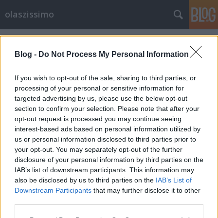
olaszissimo
Címkék
»
Stefano_Benni
Blog -
Do Not Process My Personal Information
Gyorslábú Achille
If you wish to opt-out of the sale, sharing to third parties, or
olaszissimo
•
2013. július 15.
0
processing of your personal or sensitive information for
targeted advertising by us, please use the below opt-out
A 84. Ünnepi Könyvhéten a Scolar Kiadó kínálatában
section to confirm your selection. Please note that after your
találkozhattunk Stefano Benni Achille pié veloce
opt-out request is processed you may continue seeing
című regényének magyar nyelvű fordításával, Nádor
interest-based ads based on personal information utilized by
Zsófia tollából.A szerző a XX. Nemzetközi
us or personal information disclosed to third parties prior to
Könyvfesztiválra is ellátogatott Olaszország
your opt-out. You may separately opt-out of the further
díszvendégeként, és baráti…
disclosure of your personal information by third parties on the
IAB’s list of downstream participants. This information may
Könyvfesztivál után 5
also be disclosed by us to third parties on the
IAB’s List of
Downstream Participants
that may further disclose it to other
A bankárvilágtól az irodalmi elismerésig –
third parties.
Tullio Avoledo látogatása
Please note that this website/app uses one or more Google