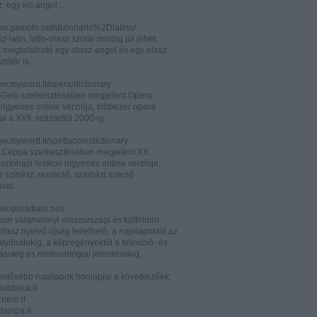
z, egy kis angol...
www.gamoto.net/dizionario%2Dlatino/
z-latin, latin-olasz szótár mindig jól jöhet.
t megtalálható egy olasz-angol és egy olasz-
zótár is.
ww.myword.it/opera/dictionary
o Gelli szerkesztésében megjelent Opera-
ingyenes online verziója, többezer opera
al a XVII. századtól 2000-ig.
ww.myword.it/spettacolo/dictionary
e Ceppa szerkesztésében megjelent XX.
színházi lexikon ingyenes online verziója,
r színész, rendező, színházi szerző
ával.
ww.quotidiani.net/
pon valamennyi olaszországi és külföldön
 olasz nyelvű újság fellelhető, a napilapoktól az
olyóiratokig, a képregényektől a televízió- és
ásokig és meteorológiai jelentésekig.
lentősebb napilapok honlapjai a következőek:
ubblica.it
iere.it
tampa.it