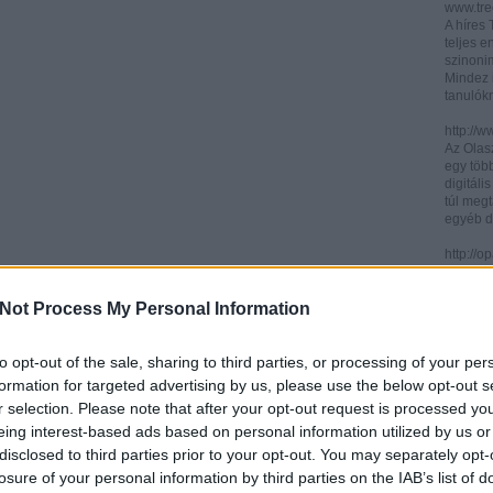
www.trec
A híres
teljes e
szinonim
Mindez 
tanulók
http://w
Az Olasz
egy töb
digitáli
túl megt
egyéb d
http://
Az ICCU 
keresőr
Not Process My Personal Information
hogy hol
partitú
http://b
to opt-out of the sale, sharing to third parties, or processing of your per
A könyv
formation for targeted advertising by us, please use the below opt-out s
kincses
r selection. Please note that after your opt-out request is processed y
Ezen az
eing interest-based ads based on personal information utilized by us or
letölth
között 
disclosed to third parties prior to your opt-out. You may separately opt-
könyvtár
losure of your personal information by third parties on the IAB’s list of
könyvei