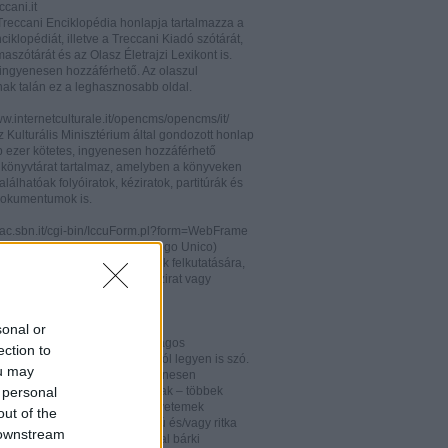
cani.it
 Treccani Enciklopédia honlapja tartalmazza a
nciklopédiát, illetve a Treccani Kiadó szótárát,
aszótárát és az Olasz Életrajzi Lexikont is.
ingyenesen hozzáférhető. Az olaszul
nak talán ez a leghasznosabb oldal.
ww.internetculturale.it/opencms/opencms/it/
 Kulturális Minisztérium által gondozott honlap
b ezer kötetes, ingyenesen hozzáférhető
s könyvtárat tartalmaz, amelyben a könyveken
alálhatóak folyóiratok, kéziratok, partitúrák és
okumentumok is.
opac.sbn.it/cgi-bin/IccuForm.pl?form=WebFrame
(Istituto Centrale per il Catalogo Unico)
endszere. Hasznos lehet annak felkutatására,
 lelhető fel egy-egy könyv, kézirat vagy
ra Olaszországban.
ooks.google.it/
sonal or
eknek és folyóiratoknak valóságos
ection to
kamrája ez, bármelyik századról legyen is szó.
ou may
 oldalon olvashatóak és ingyenesen
 personal
etőek minden nemzetiségű írónak – többek
olaszoknak is – az amerikai egyetemek
out of the
aiban digitalizált, első kiadású és/vagy ritka
 downstream
. Egy Google vagy Gmail fiókkal bárki