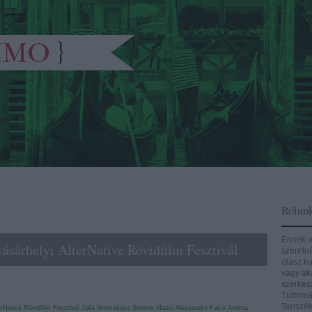
Rólun
Ennek a
ásárhelyi AlterNative Rövidfilm Fesztivál
szeretn
olasz ku
vagy aká
szerkes
Tudomán
Tanszék
erNative Rövidfilm Fesztivél
Julia Gromskaya
Simone Massi
Alessandro Falco
Andrea