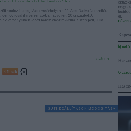
oz Gomez
Felméri cecília
Peter Folkart
Calin Peter Netzer
oktatóké
hogy Ol
zött rendezték meg Marosvásárhelyen a 21. Alter-Native Nemzetközi
legfris
. Idén 60 rövidfilm versenyzett a nagydíjért, 26 országból. A
el.
lt. A versenyfilmek között három olasz rövidfilm is szerepelt, Julia
Bővebbe
t…
Kapcso
Írj nekü
Haszno
tovább »
Tetszik
0
Olaszos
Haszn
SÜTI BEÁLLÍTÁSOK MÓDOSÍTÁSA