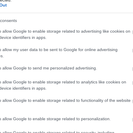
http://ww
Out
Régi és 
szerzők
folyóirat
consents
http://w
Gradiva 
o allow Google to enable storage related to advertising like cookies on
York - 
evice identifiers in apps.
http://w
o allow my user data to be sent to Google for online advertising
Az iskol
folyóirat
s.
http://w
to allow Google to send me personalized advertising.
A világ 
Számos i
tanszéke
o allow Google to enable storage related to analytics like cookies on
publikác
evice identifiers in apps.
http://ww
Régi és
o allow Google to enable storage related to functionality of the website
érdekes
http://ww
Irodalmi
o allow Google to enable storage related to personalization.
http://w
A rangos
o allow Google to enable storage related to security, including