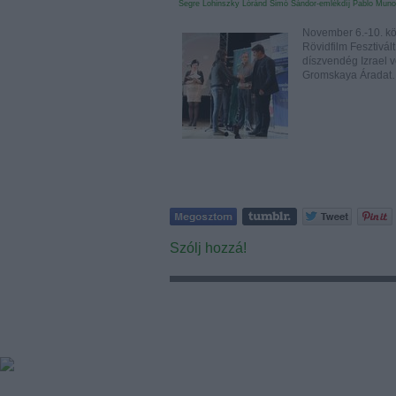
Segre
Lohinszky Lóránd
Simó Sándor-emlékdíj
Pablo Mun
November 6.-10. kö
Rövidfilm Fesztivált
díszvendég Izrael vo
Gromskaya Árada
Szólj hozzá!