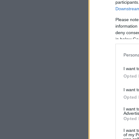
participants
Downstream 
Please note
information 
deny consent
in below Go
Persona
I want t
Opted 
I want t
Opted 
I want 
Advertis
Opted 
I want t
of my P
was col