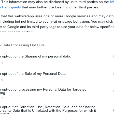
. This information may also be disclosed by us to third parties on the
IA
létrehoz
könyvtá
Participants
that may further disclose it to other third parties.
olasz ir
Girolam
 that this website/app uses one or more Google services and may gath
(1834),
including but not limited to your visit or usage behaviour. You may click 
(1859),
(1865) 
 to Google and its third-party tags to use your data for below specifi
ogle consent section.
http://w
2.495 e-
hangosk
l Data Processing Opt Outs
elsaját
hozzáfé
o opt-out of the Sharing of my personal data.
http://w
In
Az előz
formátu
életrajz
o opt-out of the Sale of my Personal Data.
http://w
In
Antonio
irodalom
to opt-out of processing my Personal Data for Targeted
digitál
ing.
In
http://w
«Bollet
o opt-out of Collection, Use, Retention, Sale, and/or Sharing
Tanszéké
ersonal Data that Is Unrelated with the Purposes for which it
lected.