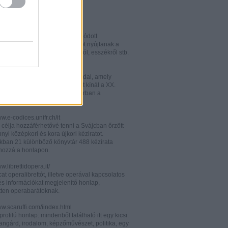
w.italianistica.info/
w.italianisticaonline.it/
lianisztikai kutatásra specializálódott
iós portál - számos információt nyújtanak a
 publikációkról, konferenciákról, esszékről stb.
gilander.libero.it/letteratura/
áttkinthető irodalomkritikai oldal, amely
éseket és szerzői életrajzokat kínál a XX.
elejéről. Célközönsége elsősorban a
umi korosztály.
ww.e-codices.unifr.ch/it
 célja hozzáférhetővé tenni a Svájcban őrzött
yi középkori és kora újkori kéziratot.
kban 21 különböző könyvtár 488 kézirata
 hozzá a honlapon.
ww.librettidopera.it/
at operalibrettót, illetve operával kapcsolatos
és információkat megjelenítő honlap,
etten operabarátoknak.
ww.scaruffi.com/iindex.html
rofilú honlap: mindenből található itt egy kicsi:
angárd, irodalom, képzőművészet, politika, egy