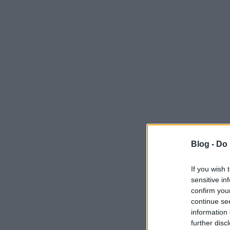
Blog -
Do 
If you wish 
sensitive in
confirm you
continue se
information 
further disc