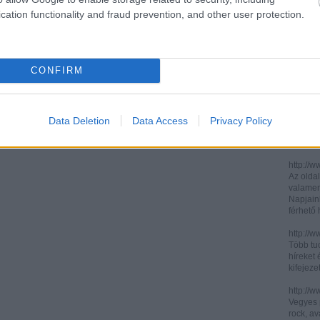
cation functionality and fraud prevention, and other user protection.
http://ww
http://ww
Két, ita
informác
CONFIRM
legújabb
http://di
Könnyen 
műelemz
Data Deletion
Data Access
Privacy Policy
század 
gimnázi
http://w
Az oldal
valamenn
Napjain
férhető
http://w
Több tuc
híreket 
kifejez
http://w
Vegyes p
rock, av