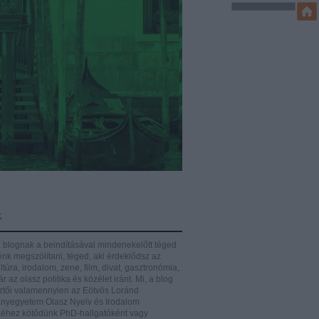
k
 blognak a beindításával mindenekelőtt téged
énk megszólítani, téged, aki érdeklődsz az
ltúra, irodalom, zene, film, divat, gasztronómia,
r az olasz politika és közélet iránt.
Mi, a blog
ztői valamennyien az Eötvös Loránd
yegyetem Olasz Nyelv és Irodalom
éhez kötődünk PhD-hallgatóként vagy