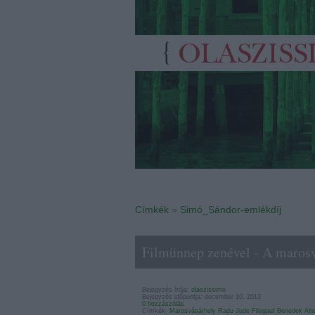
Címkék
»
Simó_Sándor-emlékdíj
Filmünnep zenével - A marosv
Bejegyzés írója:
olaszissimo
Bejegyzés időpontja: december 10, 2013
0 hozzászólás
Címkék:
Marosvásárhely
Radu Jude
Fliegauf Benedek
Alt