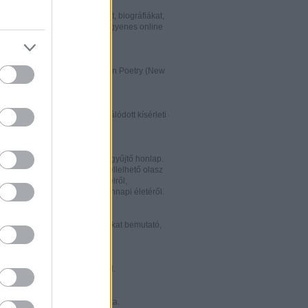
w.italialibri.net/
kortárs olasz irodalmi műveket, biográfiákat,
et és recenziókat bemutató, ingyenes online
.
ww.italianstudies.org/gradiva/
- International Journal of Italian Poetry (New
Roma)
ww.griseldaonline.it/
ai irodalomoktatásra specializálódott kísérleti
.
ww.italinemo.it/
italianisztikai folyóiratait egybegyűjtő honlap.
nformációt kínál a világban fellelhető olasz
k folyóiratairól, kiadott könyveiről,
ióiról, ösztöndíjairól és mindennapi életéről.
w.classicitaliani.it/
 ritka történelmi dokumentumokat bemutató,
 és könnyen átlátható honlap.
w.letteratura.it/
 és egyéb témákat kínáló oldal.
ww.alfabeta2.it/
 olasz folyóirat online változata.