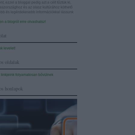
nt, ezzel a bloggal pedig azt a célt tűztük ki,
aszországhoz és az olasz kultúrához köthető
sebb és legérdekesebb információkkal lássunk
n a blogról erre olvashatsz!
lat
nk levelet!
s oldalak
 linkjeink folyamatosan bővülnek
os honlapok