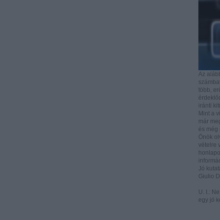
Az aláb
számbave
több, e
érdeklőd
iránti ki
Mint a v
már mega
és még i
Önök ol
vételre 
honlapo
informác
Jó kutat
Giulio 
U. I.: N
egy jó k