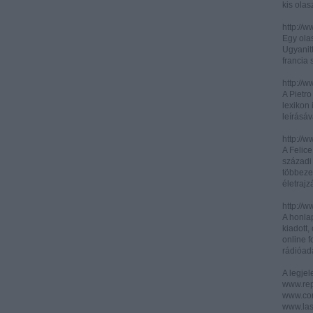
kis olas
http://
Egy olas
Ugyanit
francia s
http://w
A Pietr
lexikon 
leírásáv
http://w
A Felic
századi 
többeze
életrajz
http://w
A honla
kiadott,
online f
rádióad
A legje
www.rep
www.corr
www.las