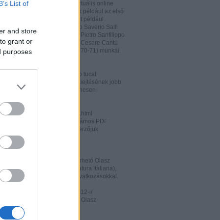
B’s List of
hatja és megőrizheti a saját virtuális online
rát. A honlapon megtalálhatóak például az első
odalomtörténeti munkák is, mint például
o Tiraboschi (1825), Francesco Saverio Salfi
er and store
 Giuseppe Maffei (1852-1853), Pietro Sanfilippo
to grant or
 Paolo Emiliani-Giudici (1863), Cesare Cantù
vagy Francesco De Sanctis (1870-71) munkái.
ed purposes
ww.liberliber.it/home/index.php
könyv, 6.320 zenei darab, több tucat
önyv segíthet az olasz nyelv kiejtésének jobb
ításában. Valamennyi file ingyenesen
rhető.
ww.letteraturaitaliana.net/index.html
őhöz nagyon hasonló oldal, számos PDF
mú olasz irodalmi művel és szerzőjük
ával gazdagítva.
ww.storiadellaletteratura.it/
 Piromalli ingyenesen hozzáférhető Olasz
történet-e (Storia della Letteratura Italiana),
is keresőprogrammal és hiperhivatkozásokkal.
ww3.unibo.it/boll900/numeri/2012-i/
tino '900». A Bolognai Egyetem Olasz
nek online folyóirata.