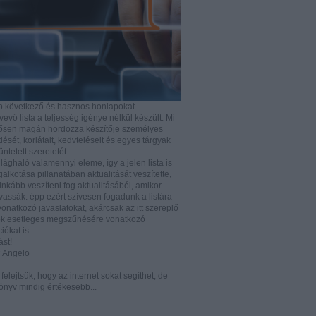
b következő és hasznos honlapokat
vő lista a teljesség igénye nélkül készült. Mi
rősen magán hordozza készítője személyes
ését, korlátait, kedvteléseit és egyes tárgyak
tüntetett szeretetét.
ilághaló valamennyi eleme, így a jelen lista is
lkotása pillanatában aktualitását veszítette,
nkább veszíteni fog aktualitásából, amikor
vassák: épp ezért szívesen fogadunk a listára
vonatkozó javaslatokat, akárcsak az itt szereplő
k esetleges megszűnésére vonatkozó
iókat is.
ást!
D’Angelo
e felejtsük, hogy az internet sokat segíthet, de
önyv mindig értékesebb...