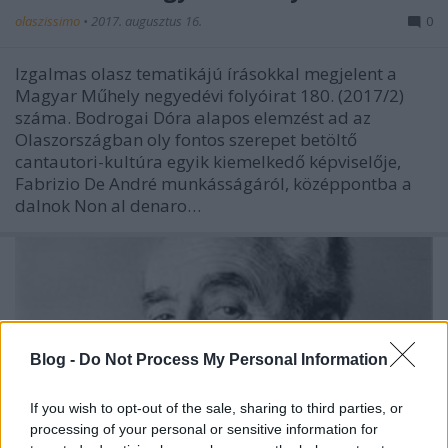
olaszissimo
•
2017. augusztus 16.
0
Izgalmas olasz tematikájú írásokkal megjelent a
Magyar Műhely negyedévi folyóirat 180. (2017/2)
száma. Bodrogai Dóra alapos elemzést ad az
Olaszországban oly fontos szerepet betöltő
cantautori-kultúra egyik kiemelkedő képviselője,
Fabrizio De André munkásságáról, középpontba a
dalnok Non al denaro…
Blog -
Do Not Process My Personal Information
If you wish to opt-out of the sale, sharing to third parties, or
processing of your personal or sensitive information for