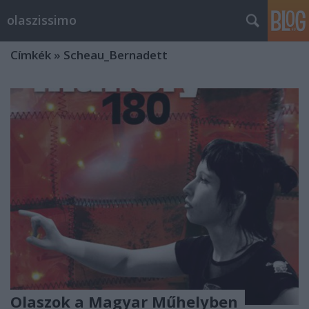
olaszissimo
Címkék
»
Scheau_Bernadett
Olaszok a Magyar Műhelyben