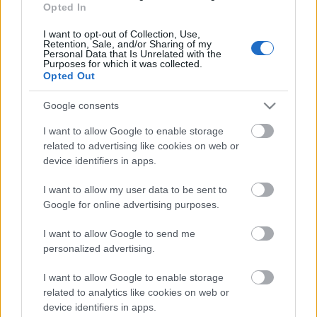
Opted In
I want to opt-out of Collection, Use,
Retention, Sale, and/or Sharing of my
Personal Data that Is Unrelated with the
Purposes for which it was collected.
Opted Out
Google consents
I want to allow Google to enable storage
related to advertising like cookies on web or
device identifiers in apps.
I want to allow my user data to be sent to
Szép álmokat! - MittelCinemaFest
Google for online advertising purposes.
2016, Marco Bellocchio és Valerio
I want to allow Google to send me
Mastandrea közös filmje a XIV.
personalized advertising.
Közép-európai Olasz Filmfesztiválon,
I want to allow Google to enable storage
Fai bei sogni
related to analytics like cookies on web or
device identifiers in apps.
olaszissimo
•
2016. november 22.
0