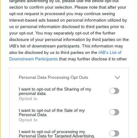
targeted advertising by us, please use the below opt-out
section to confirm your selection. Please note that after your
opt-out request is processed you may continue seeing
interest-based ads based on personal information utilized by
us or personal information disclosed to third parties prior to
Két kettős portré. Rövid beszámoló a
your opt-out. You may separately opt-out of the further
2017. április 28-i Itadokt Klub
disclosure of your personal information by third parties on the
IAB’s list of downstream participants. This information may
előadásairól
also be disclosed by us to third parties on the
IAB’s List of
olaszissimo
•
2017. május 03.
0
Downstream Participants
that may further disclose it to other
third parties.
Rosa Marafioti – aki jelen időszakban Tempus-
Please note that this website/app uses one or more Google
Personal Data Processing Opt Outs
ösztöndíjjal folytatja magyarországi kutatásait –
services and may gather and store information including but
immár másodszor ad elő az Itadokt Klubban, ezúttal
not limited to your visit or usage behaviour. You may click to
I want to opt-out of the Sharing of my
personal data.
Benedetto Croce Hölderlin- és Mann értelmezése
grant or deny consent to Google and its third-party tags to
Opted In
egyes aspektusainak vizsgálatával. A művészet
use your data for below specified purposes in below Google
„autonómiája” és „etikai” értéke. Croce Hölderlin-ről
consent section.
I want to opt-out of the Sale of my
Personal Data.
és…
Opted In
I want to opt-out of processing my
Personal Data for Targeted Advertising.