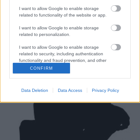
I want to allow Google to enable storage
Marco Bellocchio 2016-os, olasz-francia rendezésű
related to functionality of the website or app.
filmje, Massimo Gramellini 2012-ben megjelent,
azonos című önéletrajzi ihletésű regénye alapján
I want to allow Google to enable storage
készült. Az érdeklődők Budapesten a 14.
related to personalization.
alkalommal megrendezett olasz filmfesztiválon, a
MittelCinemaFesten az olaszországi premierhez
I want to allow Google to enable storage
képest három napos…
related to security, including authentication
functionality and fraud prevention, and other
user protection.
CONFIRM
Data Deletion
Data Access
Privacy Policy