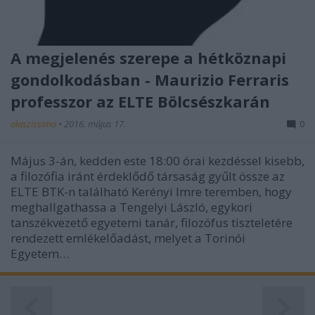
A megjelenés szerepe a hétköznapi
gondolkodásban - Maurizio Ferraris
professzor az ELTE Bölcsészkarán
olaszissimo
•
2016. május 17.
0
Május 3-án, kedden este 18:00 órai kezdéssel kisebb,
a filozófia iránt érdeklődő társaság gyűlt össze az
ELTE BTK-n található Kerényi Imre teremben, hogy
meghallgathassa a Tengelyi László, egykori
tanszékvezető egyetemi tanár, filozófus tiszteletére
rendezett emlékelőadást, melyet a Torinói
Egyetem…