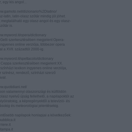
z, egy kis angol...
www.gamoto.net/dizionario%2Dlatino/
z-latin, latin-olasz szótár mindig jól jöhet.
t megtalálható egy olasz-angol és egy olasz-
zótár is.
ww.myword.it/opera/dictionary
o Gelli szerkesztésében megjelent Opera-
ingyenes online verziója, többezer opera
al a XVII. századtól 2000-ig.
ww.myword.it/spettacolo/dictionary
e Ceppa szerkesztésében megjelent XX.
színházi lexikon ingyenes online verziója,
r színész, rendező, színházi szerző
ával.
ww.quotidiani.net/
pon valamennyi olaszországi és külföldön
 olasz nyelvű újság fellelhető, a napilapoktól az
olyóiratokig, a képregényektől a televízió- és
ásokig és meteorológiai jelentésekig.
lentősebb napilapok honlapjai a következőek:
ubblica.it
iere.it
tampa.it