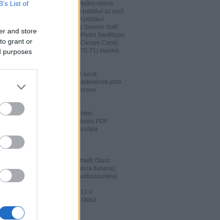
B’s List of
hatja és megőrizheti a saját virtuális online
rát. A honlapon megtalálhatóak például az első
odalomtörténeti munkák is, mint például
o Tiraboschi (1825), Francesco Saverio Salfi
er and store
 Giuseppe Maffei (1852-1853), Pietro Sanfilippo
to grant or
 Paolo Emiliani-Giudici (1863), Cesare Cantù
vagy Francesco De Sanctis (1870-71) munkái.
ed purposes
ww.liberliber.it/home/index.php
könyv, 6.320 zenei darab, több tucat
önyv segíthet az olasz nyelv kiejtésének jobb
ításában. Valamennyi file ingyenesen
rhető.
ww.letteraturaitaliana.net/index.html
őhöz nagyon hasonló oldal, számos PDF
mú olasz irodalmi művel és szerzőjük
ával gazdagítva.
ww.storiadellaletteratura.it/
 Piromalli ingyenesen hozzáférhető Olasz
történet-e (Storia della Letteratura Italiana),
is keresőprogrammal és hiperhivatkozásokkal.
ww3.unibo.it/boll900/numeri/2012-i/
tino '900». A Bolognai Egyetem Olasz
nek online folyóirata.