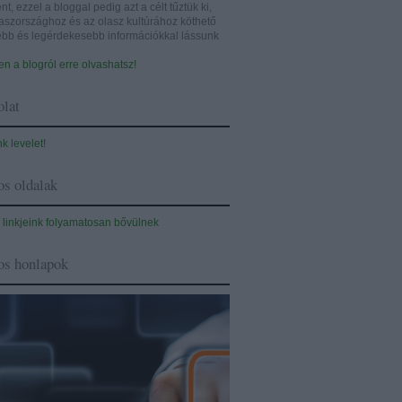
nt, ezzel a bloggal pedig azt a célt tűztük ki,
aszországhoz és az olasz kultúrához köthető
sebb és legérdekesebb információkkal lássunk
n a blogról erre olvashatsz!
lat
nk levelet!
s oldalak
 linkjeink folyamatosan bővülnek
os honlapok