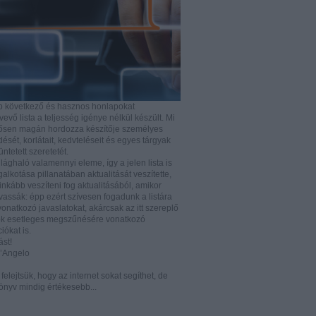
b következő és hasznos honlapokat
vő lista a teljesség igénye nélkül készült. Mi
rősen magán hordozza készítője személyes
ését, korlátait, kedvteléseit és egyes tárgyak
tüntetett szeretetét.
ilághaló valamennyi eleme, így a jelen lista is
lkotása pillanatában aktualitását veszítette,
nkább veszíteni fog aktualitásából, amikor
vassák: épp ezért szívesen fogadunk a listára
vonatkozó javaslatokat, akárcsak az itt szereplő
k esetleges megszűnésére vonatkozó
iókat is.
ást!
D’Angelo
e felejtsük, hogy az internet sokat segíthet, de
önyv mindig értékesebb...