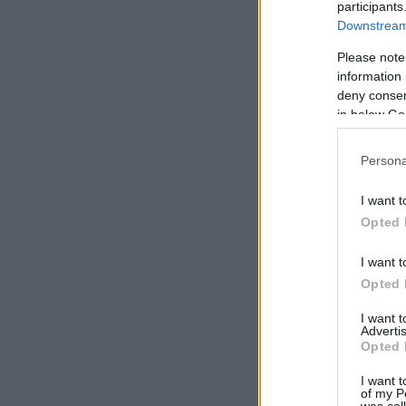
participants
Downstream 
Please note
information 
deny consent
in below Go
Persona
I want t
Opted 
I want t
Opted 
I want 
Advertis
Opted 
I want t
of my P
was col