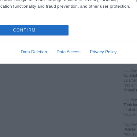
cation functionality and fraud prevention, and other user protection.
http://ww
http://ww
Két, ita
informác
CONFIRM
legújabb
http://di
Könnyen 
műelemz
Data Deletion
Data Access
Privacy Policy
század 
gimnázi
http://w
Az oldal
valamenn
Napjain
férhető
http://w
Több tuc
híreket 
kifejez
http://w
Vegyes p
rock, av