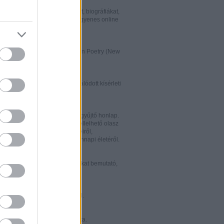
w.italialibri.net/
kortárs olasz irodalmi műveket, biográfiákat,
et és recenziókat bemutató, ingyenes online
.
ww.italianstudies.org/gradiva/
- International Journal of Italian Poetry (New
Roma)
ww.griseldaonline.it/
ai irodalomoktatásra specializálódott kísérleti
.
ww.italinemo.it/
italianisztikai folyóiratait egybegyűjtő honlap.
nformációt kínál a világban fellelhető olasz
k folyóiratairól, kiadott könyveiről,
ióiról, ösztöndíjairól és mindennapi életéről.
w.classicitaliani.it/
 ritka történelmi dokumentumokat bemutató,
 és könnyen átlátható honlap.
w.letteratura.it/
 és egyéb témákat kínáló oldal.
ww.alfabeta2.it/
 olasz folyóirat online változata.