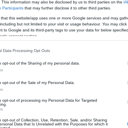
. This information may also be disclosed by us to third parties on the
IA
létrehoz
könyvtá
Participants
that may further disclose it to other third parties.
olasz ir
Girolam
 that this website/app uses one or more Google services and may gath
(1834),
including but not limited to your visit or usage behaviour. You may click 
(1859),
(1865) 
 to Google and its third-party tags to use your data for below specifi
ogle consent section.
http://w
2.495 e-
hangosk
l Data Processing Opt Outs
elsaját
hozzáfé
o opt-out of the Sharing of my personal data.
http://w
In
Az előz
formátu
életrajz
o opt-out of the Sale of my Personal Data.
http://w
In
Antonio
irodalom
to opt-out of processing my Personal Data for Targeted
digitál
ing.
In
http://w
«Bollet
o opt-out of Collection, Use, Retention, Sale, and/or Sharing
Tanszéké
ersonal Data that Is Unrelated with the Purposes for which it
lected.