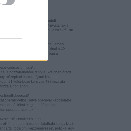
w.italianistica.info/
w.italianisticaonline.it/
lianisztikai kutatásra specializálódott
iós portál - számos információt nyújtanak a
 publikációkról, konferenciákról, esszékről stb.
gilander.libero.it/letteratura/
áttkinthető irodalomkritikai oldal, amely
éseket és szerzői életrajzokat kínál a XX.
elejéről. Célközönsége elsősorban a
umi korosztály.
ww.e-codices.unifr.ch/it
 célja hozzáférhetővé tenni a Svájcban őrzött
yi középkori és kora újkori kéziratot.
kban 21 különböző könyvtár 488 kézirata
 hozzá a honlapon.
ww.librettidopera.it/
at operalibrettót, illetve operával kapcsolatos
és információkat megjelenítő honlap,
etten operabarátoknak.
ww.scaruffi.com/iindex.html
rofilú honlap: mindenből található itt egy kicsi:
angárd, irodalom, képzőművészet, politika, egy