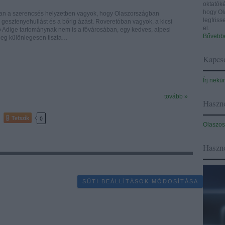
oktatóké
hogy Ol
an a szerencsés helyzetben vagyok, hogy Olaszországban
legfris
gesztenyehullást és a bőrig ázást. Roveretóban vagyok, a kicsi
el.
o Adige tartománynak nem is a fővárosában, egy kedves, alpesi
Bővebbe
yleg különlegesen tiszta…
Kapcso
Írj nekü
tovább »
Haszno
Tetszik
0
Olaszos
Haszn
SÜTI BEÁLLÍTÁSOK MÓDOSÍTÁSA