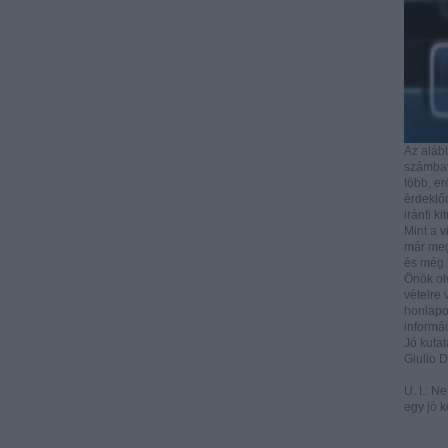
Az aláb
számbave
több, e
érdeklőd
iránti ki
Mint a v
már mega
és még i
Önök ol
vételre 
honlapo
informác
Jó kutat
Giulio 
U. I.: N
egy jó k