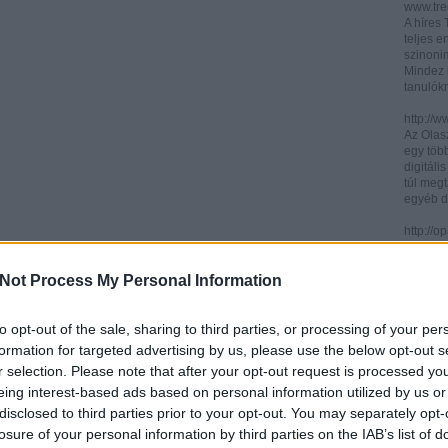
www.trec
A híres
teljes e
szinonim
Mindez 
tanulók
http://w
Az Olasz
egy töb
digitáli
túl megt
egyéb d
http://
Az ICCU 
keresőr
Not Process My Personal Information
hogy hol
partitú
http://b
to opt-out of the sale, sharing to third parties, or processing of your per
A könyv
formation for targeted advertising by us, please use the below opt-out s
kincses
r selection. Please note that after your opt-out request is processed y
Ezen az
eing interest-based ads based on personal information utilized by us or
letölth
között 
disclosed to third parties prior to your opt-out. You may separately opt-
könyvtár
losure of your personal information by third parties on the IAB’s list of
könyvei