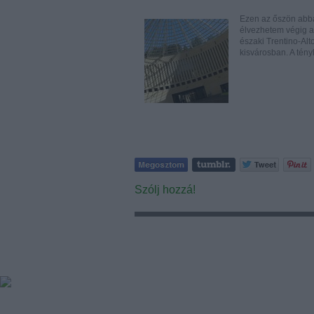
Ezen az őszön abb
élvezhetem végig a 
északi Trentino-Alt
kisvárosban. A tén
Szólj hozzá!