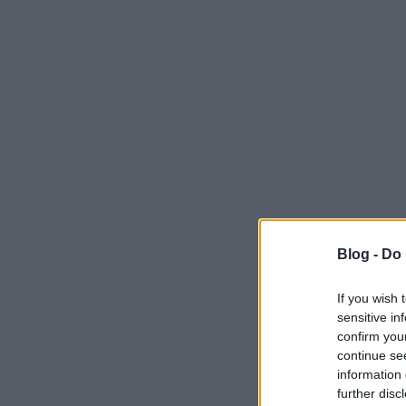
Blog -
Do 
If you wish 
sensitive in
confirm you
continue se
information 
further disc