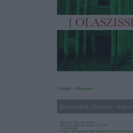
Címkék
»
Rovereto
Roveretóból jelentem – dokt
Bejegyzés írója:
olaszissimo
Bejegyzés időpontja: október 26, 2015
0 hozzászólás
Címkék:
Szirmai Anna
Ugo Carrega
Rovereto
MART
Archi