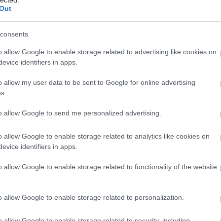
http://ww
Out
Régi és 
szerzők
folyóirat
consents
http://w
Gradiva 
o allow Google to enable storage related to advertising like cookies on
York - 
evice identifiers in apps.
http://w
o allow my user data to be sent to Google for online advertising
Az iskol
folyóirat
s.
http://w
to allow Google to send me personalized advertising.
A világ 
Számos i
tanszéke
o allow Google to enable storage related to analytics like cookies on
publikác
evice identifiers in apps.
http://ww
Régi és
o allow Google to enable storage related to functionality of the website
érdekes
http://ww
Irodalmi
o allow Google to enable storage related to personalization.
http://w
A rangos
o allow Google to enable storage related to security, including