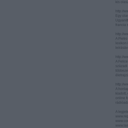
kis olas
http://
Egy olas
Ugyanit
francia s
http://w
A Pietr
lexikon 
leírásáv
http://w
A Felic
századi 
többeze
életrajz
http://w
A honla
kiadott,
online f
rádióad
A legje
www.rep
www.corr
www.las