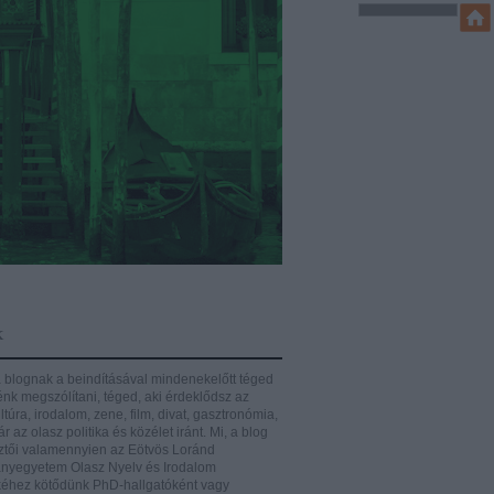
k
 blognak a beindításával mindenekelőtt téged
énk megszólítani, téged, aki érdeklődsz az
ltúra, irodalom, zene, film, divat, gasztronómia,
r az olasz politika és közélet iránt.
Mi, a blog
ztői valamennyien az Eötvös Loránd
yegyetem Olasz Nyelv és Irodalom
éhez kötődünk PhD-hallgatóként vagy