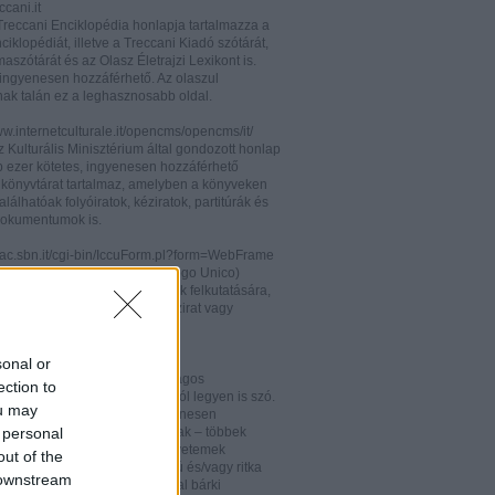
cani.it
 Treccani Enciklopédia honlapja tartalmazza a
nciklopédiát, illetve a Treccani Kiadó szótárát,
aszótárát és az Olasz Életrajzi Lexikont is.
ingyenesen hozzáférhető. Az olaszul
nak talán ez a leghasznosabb oldal.
ww.internetculturale.it/opencms/opencms/it/
 Kulturális Minisztérium által gondozott honlap
b ezer kötetes, ingyenesen hozzáférhető
s könyvtárat tartalmaz, amelyben a könyveken
alálhatóak folyóiratok, kéziratok, partitúrák és
okumentumok is.
opac.sbn.it/cgi-bin/IccuForm.pl?form=WebFrame
(Istituto Centrale per il Catalogo Unico)
endszere. Hasznos lehet annak felkutatására,
 lelhető fel egy-egy könyv, kézirat vagy
ra Olaszországban.
ooks.google.it/
sonal or
eknek és folyóiratoknak valóságos
ection to
kamrája ez, bármelyik századról legyen is szó.
ou may
 oldalon olvashatóak és ingyenesen
 personal
etőek minden nemzetiségű írónak – többek
olaszoknak is – az amerikai egyetemek
out of the
aiban digitalizált, első kiadású és/vagy ritka
 downstream
. Egy Google vagy Gmail fiókkal bárki