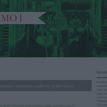
Rólun
Ennek a
orandusz múzeumi szakmai gyakorlaton
szeretn
olasz ku
vagy aká
szerkes
Tudomán
Tanszék
vio del 900
ANS Archivio di Nuova Scrittura
Collegio Cairoli
Marco Fraccaro