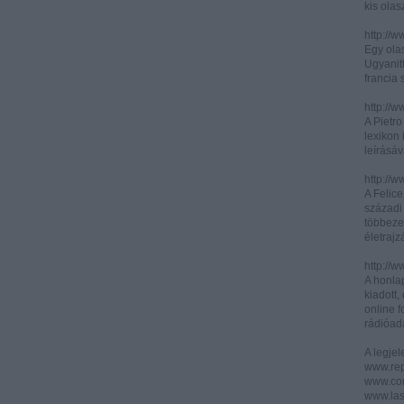
kis olas
http://
Egy olas
Ugyanit
francia s
http://w
A Pietr
lexikon 
leírásáv
http://w
A Felic
századi 
többeze
életrajz
http://w
A honla
kiadott,
online f
rádióad
A legje
www.rep
www.corr
www.las