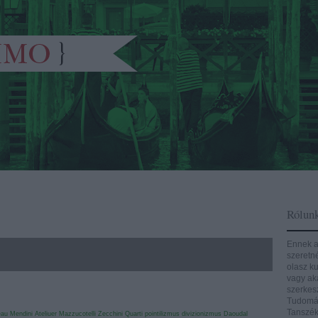
Rólun
Ennek a
szeretn
olasz ku
vagy aká
szerkes
Tudomán
Tanszék
eau
Mendini Ateliuer
Mazzucotelli
Zecchini
Quarti
pointilizmus
divizionizmus
Daoudal