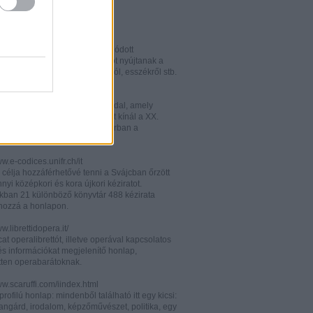
w.italianistica.info/
w.italianisticaonline.it/
lianisztikai kutatásra specializálódott
iós portál - számos információt nyújtanak a
 publikációkról, konferenciákról, esszékről stb.
gilander.libero.it/letteratura/
áttkinthető irodalomkritikai oldal, amely
éseket és szerzői életrajzokat kínál a XX.
elejéről. Célközönsége elsősorban a
umi korosztály.
ww.e-codices.unifr.ch/it
 célja hozzáférhetővé tenni a Svájcban őrzött
yi középkori és kora újkori kéziratot.
kban 21 különböző könyvtár 488 kézirata
 hozzá a honlapon.
ww.librettidopera.it/
at operalibrettót, illetve operával kapcsolatos
és információkat megjelenítő honlap,
etten operabarátoknak.
ww.scaruffi.com/iindex.html
rofilú honlap: mindenből található itt egy kicsi:
angárd, irodalom, képzőművészet, politika, egy