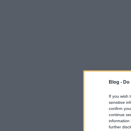
Blog -
Do 
If you wish 
sensitive in
confirm you
continue se
information 
further disc