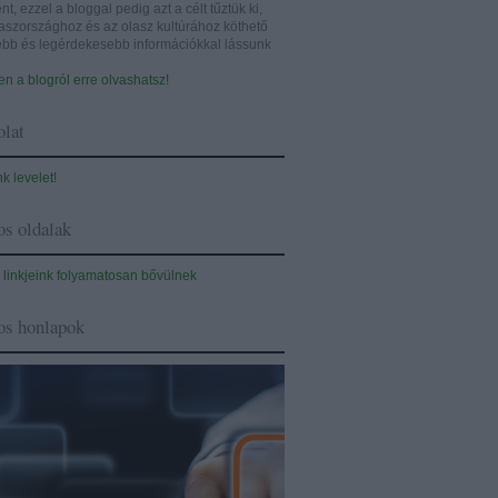
nt, ezzel a bloggal pedig azt a célt tűztük ki,
aszországhoz és az olasz kultúrához köthető
sebb és legérdekesebb információkkal lássunk
n a blogról erre olvashatsz!
lat
nk levelet!
s oldalak
 linkjeink folyamatosan bővülnek
os honlapok