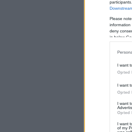
participants
Downstream 
Please note
information 
deny consent
in below Go
Persona
I want t
Opted 
I want t
Opted 
I want 
Advertis
Opted 
I want t
of my P
was col