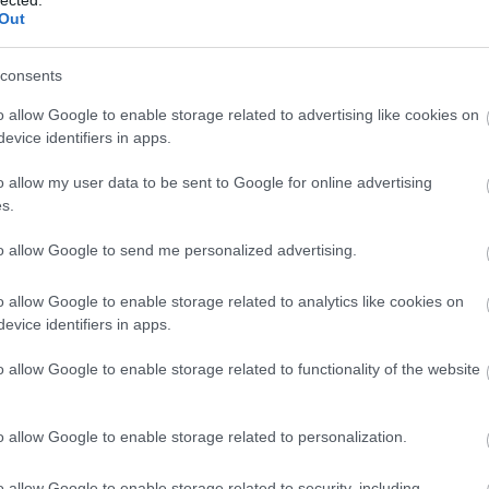
http://ww
Out
Régi és 
szerzők
folyóirat
consents
http://w
Gradiva 
o allow Google to enable storage related to advertising like cookies on
York - 
evice identifiers in apps.
http://w
o allow my user data to be sent to Google for online advertising
Az iskol
folyóirat
s.
http://w
to allow Google to send me personalized advertising.
A világ 
Számos i
tanszéke
o allow Google to enable storage related to analytics like cookies on
publikác
evice identifiers in apps.
http://ww
Régi és
o allow Google to enable storage related to functionality of the website
érdekes
http://ww
Irodalmi
o allow Google to enable storage related to personalization.
http://w
A rangos
o allow Google to enable storage related to security, including