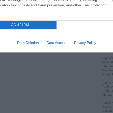
cation functionality and fraud prevention, and other user protection.
http://ww
http://ww
Két, ita
informác
CONFIRM
legújabb
http://di
Könnyen 
műelemz
Data Deletion
Data Access
Privacy Policy
század 
gimnázi
http://w
Az oldal
valamenn
Napjain
férhető
http://w
Több tuc
híreket 
kifejez
http://w
Vegyes p
rock, av