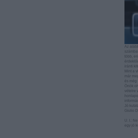
Az aláb
számbave
több, e
érdeklőd
iránti ki
Mint a v
már mega
és még i
Önök ol
vételre 
honlapo
informác
Jó kutat
Giulio 
U. I.: N
egy jó k