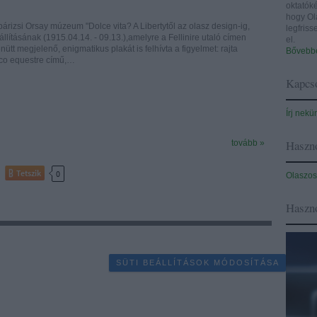
oktatóké
hogy Ol
 párizsi Orsay múzeum "Dolce vita? A Libertytől az olasz design-ig,
legfris
llításának (1915.04.14. - 09.13.),amelyre a Fellinire utaló címen
el.
nütt megjelenő, enigmatikus plakát is felhívta a figyelmet: rajta
Bővebbe
co equestre című,…
Kapcso
Írj nekü
Haszno
tovább »
Tetszik
0
Olaszos
Haszn
SÜTI BEÁLLÍTÁSOK MÓDOSÍTÁSA