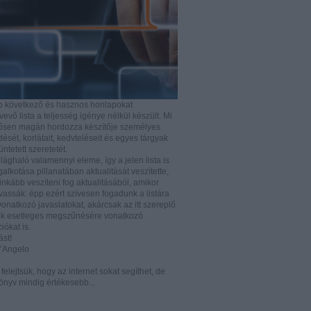
b következő és hasznos honlapokat
vő lista a teljesség igénye nélkül készült. Mi
rősen magán hordozza készítője személyes
ését, korlátait, kedvteléseit és egyes tárgyak
tüntetett szeretetét.
ilághaló valamennyi eleme, így a jelen lista is
lkotása pillanatában aktualitását veszítette,
nkább veszíteni fog aktualitásából, amikor
vassák: épp ezért szívesen fogadunk a listára
vonatkozó javaslatokat, akárcsak az itt szereplő
k esetleges megszűnésére vonatkozó
iókat is.
ást!
D’Angelo
e felejtsük, hogy az internet sokat segíthet, de
önyv mindig értékesebb...