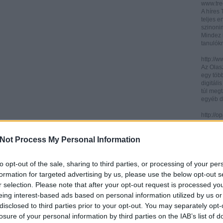
www.trec
A híres
teljes e
szinonim
Mindez 
tanulók
http://w
Az Olasz
egy töb
digitáli
túl megt
egyéb d
http://
Az ICCU 
keresőr
Not Process My Personal Information
hogy hol
partitú
http://b
to opt-out of the sale, sharing to third parties, or processing of your per
A könyv
formation for targeted advertising by us, please use the below opt-out s
kincses
r selection. Please note that after your opt-out request is processed y
Ezen az
eing interest-based ads based on personal information utilized by us or
letölth
között 
disclosed to third parties prior to your opt-out. You may separately opt-
könyvtár
losure of your personal information by third parties on the IAB’s list of
könyvei