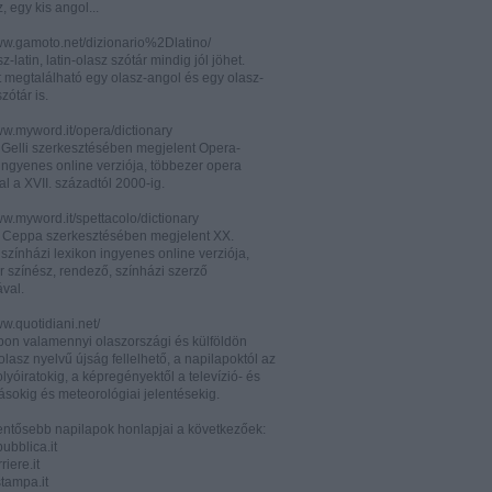
z, egy kis angol...
www.gamoto.net/dizionario%2Dlatino/
z-latin, latin-olasz szótár mindig jól jöhet.
t megtalálható egy olasz-angol és egy olasz-
zótár is.
ww.myword.it/opera/dictionary
o Gelli szerkesztésében megjelent Opera-
ingyenes online verziója, többezer opera
al a XVII. századtól 2000-ig.
ww.myword.it/spettacolo/dictionary
e Ceppa szerkesztésében megjelent XX.
színházi lexikon ingyenes online verziója,
r színész, rendező, színházi szerző
ával.
ww.quotidiani.net/
pon valamennyi olaszországi és külföldön
 olasz nyelvű újság fellelhető, a napilapoktól az
olyóiratokig, a képregényektől a televízió- és
ásokig és meteorológiai jelentésekig.
lentősebb napilapok honlapjai a következőek:
ubblica.it
iere.it
tampa.it