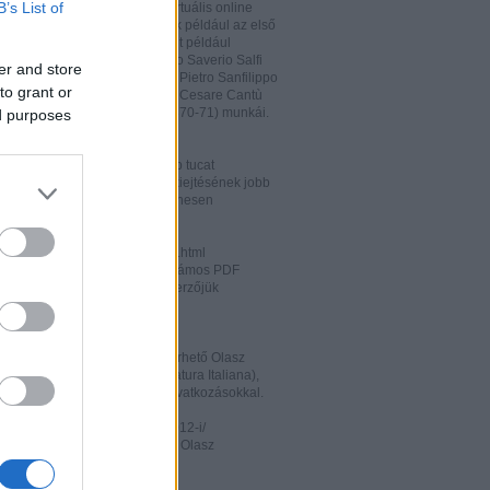
B’s List of
hatja és megőrizheti a saját virtuális online
rát. A honlapon megtalálhatóak például az első
odalomtörténeti munkák is, mint például
o Tiraboschi (1825), Francesco Saverio Salfi
er and store
 Giuseppe Maffei (1852-1853), Pietro Sanfilippo
to grant or
 Paolo Emiliani-Giudici (1863), Cesare Cantù
vagy Francesco De Sanctis (1870-71) munkái.
ed purposes
ww.liberliber.it/home/index.php
könyv, 6.320 zenei darab, több tucat
önyv segíthet az olasz nyelv kiejtésének jobb
ításában. Valamennyi file ingyenesen
rhető.
ww.letteraturaitaliana.net/index.html
őhöz nagyon hasonló oldal, számos PDF
mú olasz irodalmi művel és szerzőjük
ával gazdagítva.
ww.storiadellaletteratura.it/
 Piromalli ingyenesen hozzáférhető Olasz
történet-e (Storia della Letteratura Italiana),
is keresőprogrammal és hiperhivatkozásokkal.
ww3.unibo.it/boll900/numeri/2012-i/
tino '900». A Bolognai Egyetem Olasz
nek online folyóirata.