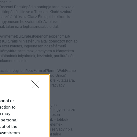
cani.it
 Treccani Enciklopédia honlapja tartalmazza a
nciklopédiát, illetve a Treccani Kiadó szótárát,
aszótárát és az Olasz Életrajzi Lexikont is.
ingyenesen hozzáférhető. Az olaszul
nak talán ez a leghasznosabb oldal.
ww.internetculturale.it/opencms/opencms/it/
 Kulturális Minisztérium által gondozott honlap
b ezer kötetes, ingyenesen hozzáférhető
s könyvtárat tartalmaz, amelyben a könyveken
alálhatóak folyóiratok, kéziratok, partitúrák és
okumentumok is.
opac.sbn.it/cgi-bin/IccuForm.pl?form=WebFrame
(Istituto Centrale per il Catalogo Unico)
endszere. Hasznos lehet annak felkutatására,
 lelhető fel egy-egy könyv, kézirat vagy
ra Olaszországban.
ooks.google.it/
sonal or
eknek és folyóiratoknak valóságos
ection to
kamrája ez, bármelyik századról legyen is szó.
ou may
 oldalon olvashatóak és ingyenesen
 personal
etőek minden nemzetiségű írónak – többek
olaszoknak is – az amerikai egyetemek
out of the
aiban digitalizált, első kiadású és/vagy ritka
 downstream
. Egy Google vagy Gmail fiókkal bárki