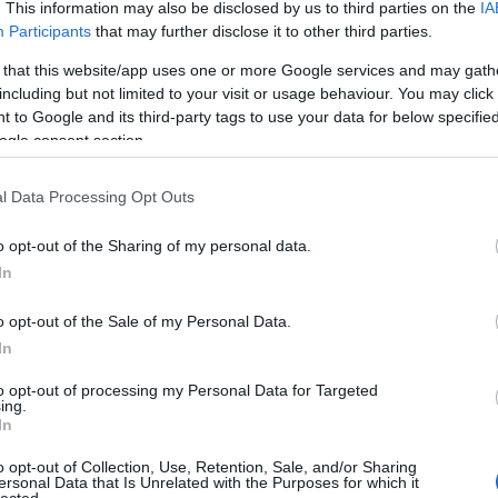
. This information may also be disclosed by us to third parties on the
IA
létrehoz
könyvtá
Participants
that may further disclose it to other third parties.
olasz ir
Girolam
 that this website/app uses one or more Google services and may gath
(1834),
including but not limited to your visit or usage behaviour. You may click 
(1859),
(1865) 
 to Google and its third-party tags to use your data for below specifi
ogle consent section.
http://w
2.495 e-
hangosk
l Data Processing Opt Outs
elsaját
hozzáfé
o opt-out of the Sharing of my personal data.
http://w
In
Az előz
formátu
életrajz
o opt-out of the Sale of my Personal Data.
http://w
In
Antonio
irodalom
to opt-out of processing my Personal Data for Targeted
digitál
ing.
In
http://w
«Bollet
o opt-out of Collection, Use, Retention, Sale, and/or Sharing
Tanszéké
ersonal Data that Is Unrelated with the Purposes for which it
lected.