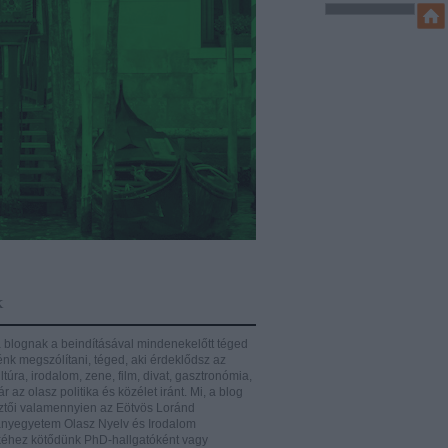
k
 blognak a beindításával mindenekelőtt téged
énk megszólítani, téged, aki érdeklődsz az
ltúra, irodalom, zene, film, divat, gasztronómia,
r az olasz politika és közélet iránt.
Mi, a blog
ztői valamennyien az Eötvös Loránd
yegyetem Olasz Nyelv és Irodalom
éhez kötődünk PhD-hallgatóként vagy