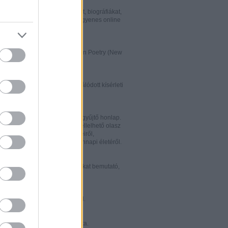
w.italialibri.net/
kortárs olasz irodalmi műveket, biográfiákat,
et és recenziókat bemutató, ingyenes online
.
ww.italianstudies.org/gradiva/
- International Journal of Italian Poetry (New
Roma)
ww.griseldaonline.it/
ai irodalomoktatásra specializálódott kísérleti
.
ww.italinemo.it/
italianisztikai folyóiratait egybegyűjtő honlap.
nformációt kínál a világban fellelhető olasz
k folyóiratairól, kiadott könyveiről,
ióiról, ösztöndíjairól és mindennapi életéről.
w.classicitaliani.it/
 ritka történelmi dokumentumokat bemutató,
 és könnyen átlátható honlap.
w.letteratura.it/
 és egyéb témákat kínáló oldal.
ww.alfabeta2.it/
 olasz folyóirat online változata.