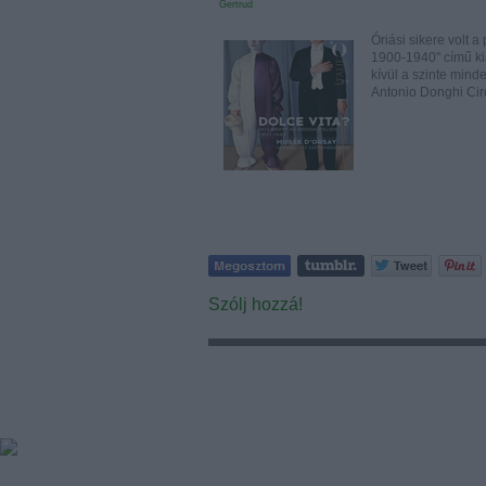
Gertrud
Óriási sikere volt a
1900-1940" című kiá
kívül a szinte minde
Antonio Donghi Cir
Szólj hozzá!