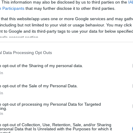
. This information may also be disclosed by us to third parties on the
IA
létrehoz
könyvtá
Participants
that may further disclose it to other third parties.
olasz ir
Girolam
 that this website/app uses one or more Google services and may gath
(1834),
including but not limited to your visit or usage behaviour. You may click 
(1859),
(1865) 
 to Google and its third-party tags to use your data for below specifi
ogle consent section.
http://w
2.495 e-
hangosk
l Data Processing Opt Outs
elsaját
hozzáfé
o opt-out of the Sharing of my personal data.
http://w
In
Az előz
formátu
életrajz
o opt-out of the Sale of my Personal Data.
http://w
In
Antonio
irodalom
to opt-out of processing my Personal Data for Targeted
digitál
ing.
In
http://w
«Bollet
o opt-out of Collection, Use, Retention, Sale, and/or Sharing
Tanszéké
ersonal Data that Is Unrelated with the Purposes for which it
lected.