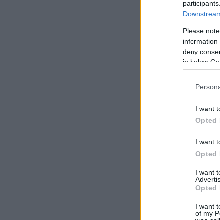
participants
Downstream 
Please note
information 
deny consent
in below Go
Persona
I want t
Opted 
I want t
Opted 
I want 
Advertis
Opted 
I want t
of my P
was col