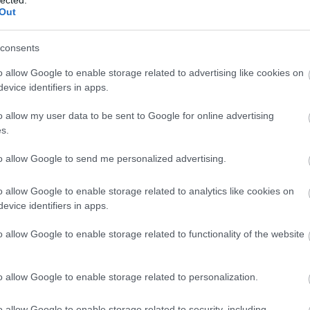
http://ww
Out
Régi és 
szerzők
folyóirat
consents
http://w
Gradiva 
o allow Google to enable storage related to advertising like cookies on
York - 
evice identifiers in apps.
http://w
o allow my user data to be sent to Google for online advertising
Az iskol
folyóirat
s.
http://w
to allow Google to send me personalized advertising.
A világ 
Számos i
tanszéke
o allow Google to enable storage related to analytics like cookies on
publikác
evice identifiers in apps.
http://ww
Régi és
o allow Google to enable storage related to functionality of the website
érdekes
http://ww
Irodalmi
o allow Google to enable storage related to personalization.
http://w
A rangos
o allow Google to enable storage related to security, including