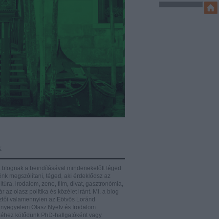
k
 blognak a beindításával mindenekelőtt téged
énk megszólítani, téged, aki érdeklődsz az
ltúra, irodalom, zene, film, divat, gasztronómia,
r az olasz politika és közélet iránt.
Mi, a blog
ztői valamennyien az Eötvös Loránd
yegyetem Olasz Nyelv és Irodalom
éhez kötődünk PhD-hallgatóként vagy