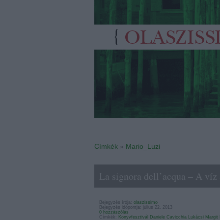
Címkék
»
Mario_Luzi
La signora dell’acqua – A víz
Bejegyzés írója:
olaszissimo
Bejegyzés időpontja: július 22, 2013
0 hozzászólás
Címkék:
Könyvfesztivál
Daniele Cavicchia
Lukácsi Margit