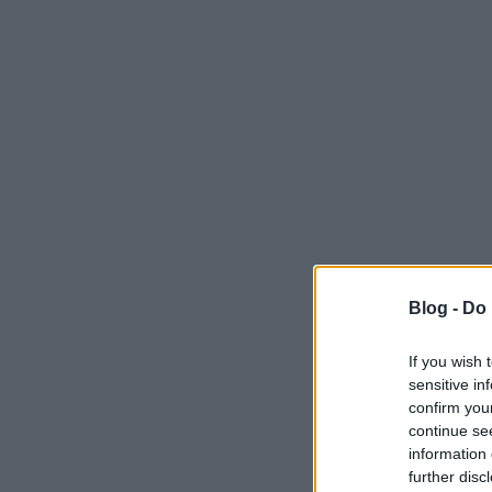
Blog -
Do 
If you wish 
sensitive in
confirm you
continue se
information 
further disc