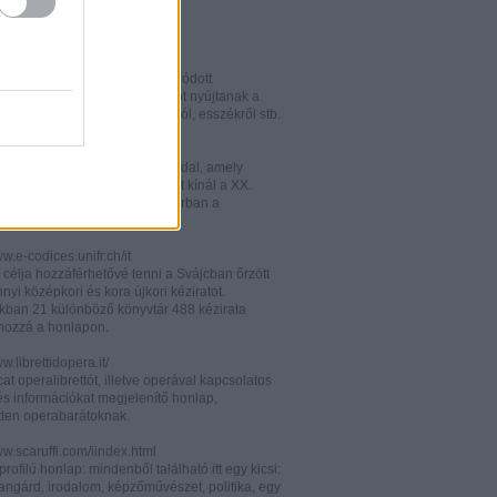
w.italianistica.info/
w.italianisticaonline.it/
lianisztikai kutatásra specializálódott
iós portál - számos információt nyújtanak a
 publikációkról, konferenciákról, esszékről stb.
gilander.libero.it/letteratura/
áttkinthető irodalomkritikai oldal, amely
éseket és szerzői életrajzokat kínál a XX.
elejéről. Célközönsége elsősorban a
umi korosztály.
ww.e-codices.unifr.ch/it
 célja hozzáférhetővé tenni a Svájcban őrzött
yi középkori és kora újkori kéziratot.
kban 21 különböző könyvtár 488 kézirata
 hozzá a honlapon.
ww.librettidopera.it/
at operalibrettót, illetve operával kapcsolatos
és információkat megjelenítő honlap,
etten operabarátoknak.
ww.scaruffi.com/iindex.html
rofilú honlap: mindenből található itt egy kicsi:
angárd, irodalom, képzőművészet, politika, egy