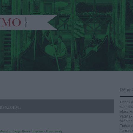
Rólun
Ennek a
 asszonya
szeretn
olasz ku
vagy aká
szerkes
Tudomán
Tanszék
Mario Luzi
Sergio Givone
Széphalom Könyvműhely