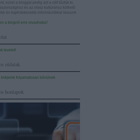
nt, ezzel a bloggal pedig azt a célt tűztük ki,
aszországhoz és az olasz kultúrához köthető
sebb és legérdekesebb információkkal lássunk
n a blogról erre olvashatsz!
lat
nk levelet!
s oldalak
 linkjeink folyamatosan bővülnek
os honlapok