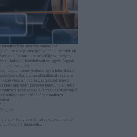
b következő és hasznos honlapokat
vő lista a teljesség igénye nélkül készült. Mi
rősen magán hordozza készítője személyes
ését, korlátait, kedvteléseit és egyes tárgyak
tüntetett szeretetét.
ilághaló valamennyi eleme, így a jelen lista is
lkotása pillanatában aktualitását veszítette,
nkább veszíteni fog aktualitásából, amikor
vassák: épp ezért szívesen fogadunk a listára
vonatkozó javaslatokat, akárcsak az itt szereplő
k esetleges megszűnésére vonatkozó
iókat is.
ást!
D’Angelo
e felejtsük, hogy az internet sokat segíthet, de
önyv mindig értékesebb...