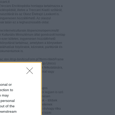
cani.it
 Treccani Enciklopédia honlapja tartalmazza a
nciklopédiát, illetve a Treccani Kiadó szótárát,
aszótárát és az Olasz Életrajzi Lexikont is.
ingyenesen hozzáférhető. Az olaszul
nak talán ez a leghasznosabb oldal.
ww.internetculturale.it/opencms/opencms/it/
 Kulturális Minisztérium által gondozott honlap
b ezer kötetes, ingyenesen hozzáférhető
s könyvtárat tartalmaz, amelyben a könyveken
alálhatóak folyóiratok, kéziratok, partitúrák és
okumentumok is.
opac.sbn.it/cgi-bin/IccuForm.pl?form=WebFrame
(Istituto Centrale per il Catalogo Unico)
endszere. Hasznos lehet annak felkutatására,
 lelhető fel egy-egy könyv, kézirat vagy
ra Olaszországban.
ooks.google.it/
sonal or
eknek és folyóiratoknak valóságos
ection to
kamrája ez, bármelyik századról legyen is szó.
ou may
 oldalon olvashatóak és ingyenesen
 personal
etőek minden nemzetiségű írónak – többek
olaszoknak is – az amerikai egyetemek
out of the
aiban digitalizált, első kiadású és/vagy ritka
 downstream
. Egy Google vagy Gmail fiókkal bárki