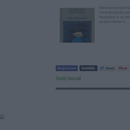
Két évvel eredeti n
Könyvfesztiválra je
kiadásban is az eli
az első három: A…
Szólj hozzá!