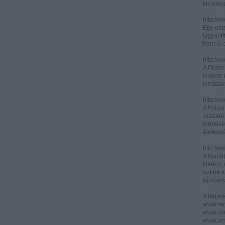
kis olas
http://
Egy olas
Ugyanit
francia s
http://w
A Pietr
lexikon 
leírásáv
http://w
A Felic
századi 
többeze
életrajz
http://w
A honla
kiadott,
online f
rádióad
A legje
www.rep
www.corr
www.las