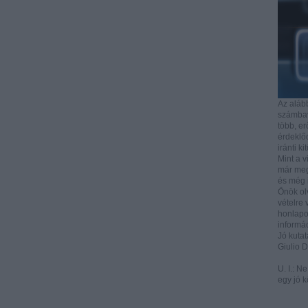
Az aláb
számbave
több, e
érdeklőd
iránti ki
Mint a v
már mega
és még i
Önök ol
vételre 
honlapo
informác
Jó kutat
Giulio 
U. I.: N
egy jó k