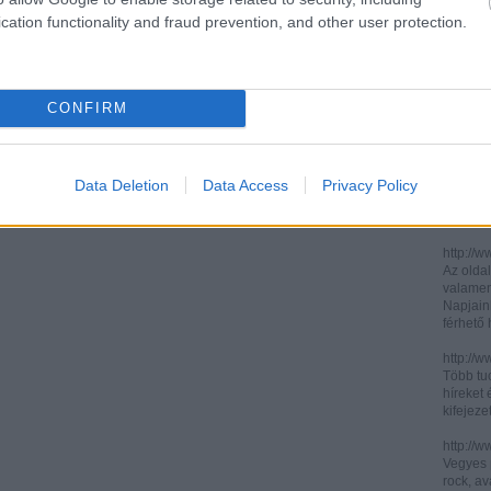
cation functionality and fraud prevention, and other user protection.
http://ww
http://ww
Két, ita
informác
CONFIRM
legújabb
http://di
Könnyen 
műelemz
Data Deletion
Data Access
Privacy Policy
század 
gimnázi
http://w
Az oldal
valamenn
Napjain
férhető
http://w
Több tuc
híreket 
kifejez
http://w
Vegyes p
rock, av