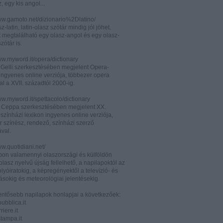
z, egy kis angol...
www.gamoto.net/dizionario%2Dlatino/
z-latin, latin-olasz szótár mindig jól jöhet.
t megtalálható egy olasz-angol és egy olasz-
zótár is.
ww.myword.it/opera/dictionary
o Gelli szerkesztésében megjelent Opera-
ingyenes online verziója, többezer opera
al a XVII. századtól 2000-ig.
ww.myword.it/spettacolo/dictionary
e Ceppa szerkesztésében megjelent XX.
színházi lexikon ingyenes online verziója,
r színész, rendező, színházi szerző
ával.
ww.quotidiani.net/
pon valamennyi olaszországi és külföldön
 olasz nyelvű újság fellelhető, a napilapoktól az
olyóiratokig, a képregényektől a televízió- és
ásokig és meteorológiai jelentésekig.
lentősebb napilapok honlapjai a következőek:
ubblica.it
iere.it
tampa.it