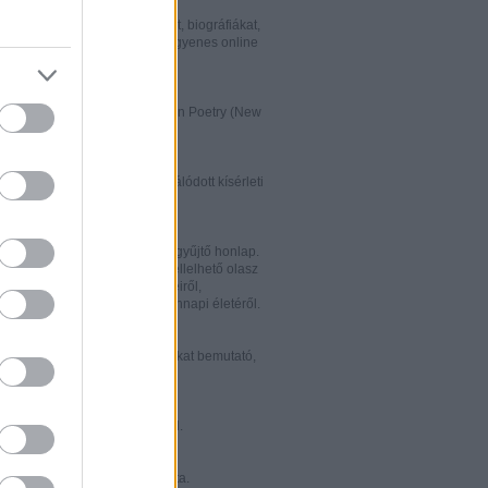
w.italialibri.net/
kortárs olasz irodalmi műveket, biográfiákat,
et és recenziókat bemutató, ingyenes online
.
ww.italianstudies.org/gradiva/
- International Journal of Italian Poetry (New
Roma)
ww.griseldaonline.it/
ai irodalomoktatásra specializálódott kísérleti
.
ww.italinemo.it/
italianisztikai folyóiratait egybegyűjtő honlap.
nformációt kínál a világban fellelhető olasz
k folyóiratairól, kiadott könyveiről,
ióiról, ösztöndíjairól és mindennapi életéről.
w.classicitaliani.it/
 ritka történelmi dokumentumokat bemutató,
 és könnyen átlátható honlap.
w.letteratura.it/
 és egyéb témákat kínáló oldal.
ww.alfabeta2.it/
 olasz folyóirat online változata.