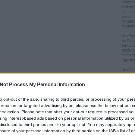
www.trec
A híres
teljes e
szinonim
Mindez 
tanulók
http://w
Az Olasz
egy töb
digitáli
túl megt
egyéb d
http://
Az ICCU 
keresőr
Not Process My Personal Information
hogy hol
partitú
http://b
to opt-out of the sale, sharing to third parties, or processing of your per
A könyv
formation for targeted advertising by us, please use the below opt-out s
kincses
r selection. Please note that after your opt-out request is processed y
Ezen az
eing interest-based ads based on personal information utilized by us or
letölth
között 
disclosed to third parties prior to your opt-out. You may separately opt-
könyvtár
losure of your personal information by third parties on the IAB’s list of
könyvei