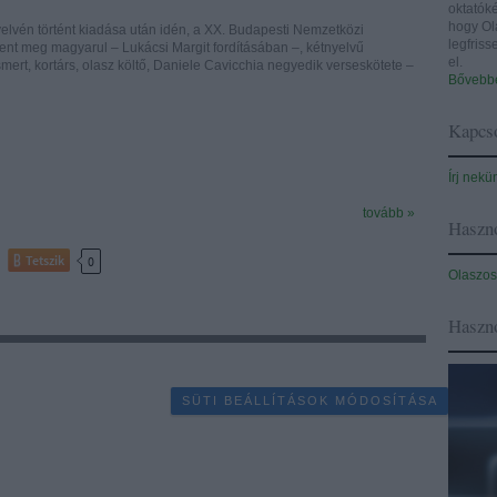
oktatóké
hogy Ol
yelvén történt kiadása után idén, a XX. Budapesti Nemzetközi
legfris
lent meg magyarul – Lukácsi Margit fordításában –, kétnyelvű
el.
smert, kortárs, olasz költő, Daniele Cavicchia negyedik verseskötete –
Bővebbe
Kapcso
Írj nekü
tovább »
Haszno
Tetszik
0
Olaszos
Haszn
SÜTI BEÁLLÍTÁSOK MÓDOSÍTÁSA