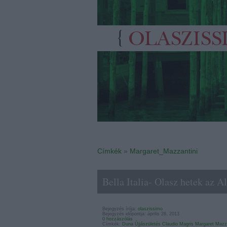
Címkék
»
Margaret_Mazzantini
Bella Italia- Olasz hetek az 
Bejegyzés írója:
olaszissimo
Bejegyzés időpontja: április 28, 2013
0 hozzászólás
Címkék:
Duna
Újjászületés
Claudio Magris
Margaret Mazza