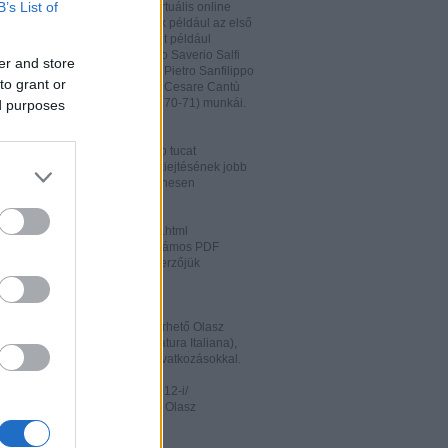
B’s List of
hatja és megőrizheti a saját virtuális online
rát. A honlapon megtalálhatóak például az első
odalomtörténeti munkák is, mint például
o Tiraboschi (1825), Francesco Saverio Salfi
er and store
 Giuseppe Maffei (1852-1853), Pietro Sanfilippo
to grant or
 Paolo Emiliani-Giudici (1863), Cesare Cantù
vagy Francesco De Sanctis (1870-71) munkái.
ed purposes
ww.liberliber.it/home/index.php
könyv, 6.320 zenei darab, több tucat
önyv segíthet az olasz nyelv kiejtésének jobb
ításában. Valamennyi file ingyenesen
rhető.
ww.letteraturaitaliana.net/index.html
őhöz nagyon hasonló oldal, számos PDF
mú olasz irodalmi művel és szerzőjük
ával gazdagítva.
ww.storiadellaletteratura.it/
 Piromalli ingyenesen hozzáférhető Olasz
történet-e (Storia della Letteratura Italiana),
is keresőprogrammal és hiperhivatkozásokkal.
ww3.unibo.it/boll900/numeri/2012-i/
tino '900». A Bolognai Egyetem Olasz
nek online folyóirata.