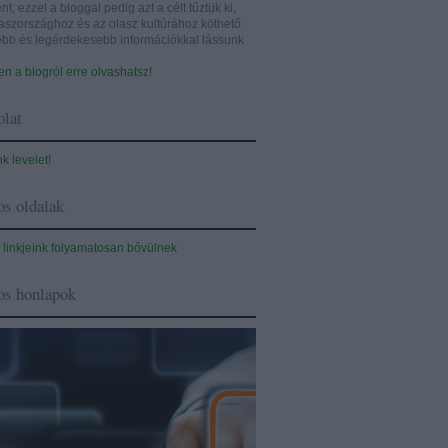
nt, ezzel a bloggal pedig azt a célt tűztük ki,
aszországhoz és az olasz kultúrához köthető
sebb és legérdekesebb információkkal lássunk
n a blogról erre olvashatsz!
lat
nk levelet!
s oldalak
 linkjeink folyamatosan bővülnek
os honlapok