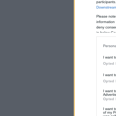
participants
Downstream 
Please note
information 
deny consent
in below Go
Persona
I want t
Opted 
I want t
Opted 
I want 
Advertis
Opted 
I want t
of my P
was col