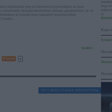
oktatóké
hogy Ol
ós áron vásárolhatók meg az Alexandra könyvesházban az olasz
legfris
, szórakoztató, társadalomtudományi, életrajzi, gasztronómiai, úti- és
el.
kínálatban az olvasók olyan nagyszerű olvasmányokkal
Bővebbe
nt Claudio…
Kapcso
Írj nekü
tovább »
Haszno
Tetszik
0
Olaszos
Haszn
SÜTI BEÁLLÍTÁSOK MÓDOSÍTÁSA