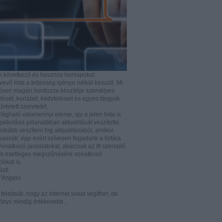
b következő és hasznos honlapokat
vő lista a teljesség igénye nélkül készült. Mi
rősen magán hordozza készítője személyes
ését, korlátait, kedvteléseit és egyes tárgyak
tüntetett szeretetét.
ilághaló valamennyi eleme, így a jelen lista is
lkotása pillanatában aktualitását veszítette,
nkább veszíteni fog aktualitásából, amikor
vassák: épp ezért szívesen fogadunk a listára
vonatkozó javaslatokat, akárcsak az itt szereplő
k esetleges megszűnésére vonatkozó
iókat is.
ást!
D’Angelo
e felejtsük, hogy az internet sokat segíthet, de
önyv mindig értékesebb...