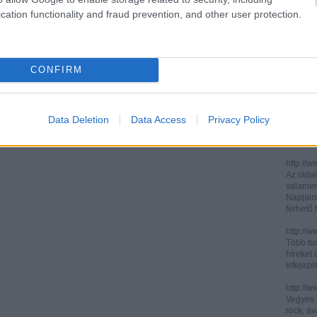
cation functionality and fraud prevention, and other user protection.
http://ww
http://ww
Két, ita
informác
CONFIRM
legújabb
http://di
Könnyen 
műelemz
Data Deletion
Data Access
Privacy Policy
század 
gimnázi
http://w
Az oldal
valamenn
Napjain
férhető
http://w
Több tuc
híreket 
kifejez
http://w
Vegyes p
rock, av