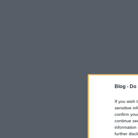
Blog -
Do 
If you wish 
sensitive in
confirm you
continue se
information 
further disc