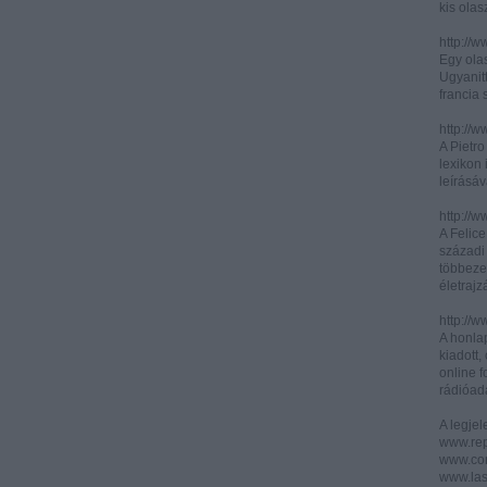
kis olas
http://
Egy olas
Ugyanit
francia s
http://w
A Pietr
lexikon 
leírásáv
http://w
A Felic
századi 
többeze
életrajz
http://w
A honla
kiadott,
online f
rádióad
A legje
www.rep
www.corr
www.las