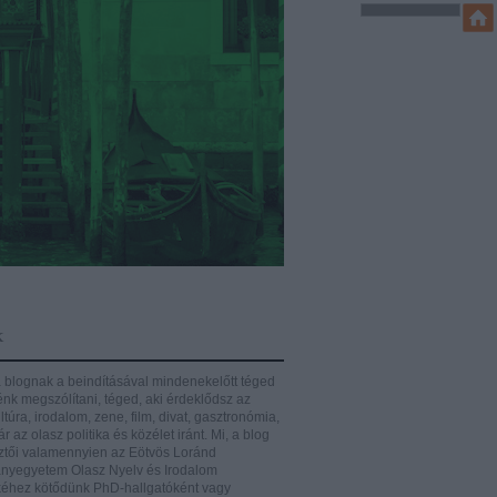
k
 blognak a beindításával mindenekelőtt téged
énk megszólítani, téged, aki érdeklődsz az
ltúra, irodalom, zene, film, divat, gasztronómia,
r az olasz politika és közélet iránt.
Mi, a blog
ztői valamennyien az Eötvös Loránd
yegyetem Olasz Nyelv és Irodalom
éhez kötődünk PhD-hallgatóként vagy