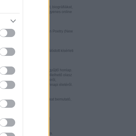
w.italialibri.net/
kortárs olasz irodalmi műveket, biográfiákat,
et és recenziókat bemutató, ingyenes online
.
ww.italianstudies.org/gradiva/
- International Journal of Italian Poetry (New
Roma)
ww.griseldaonline.it/
ai irodalomoktatásra specializálódott kísérleti
.
ww.italinemo.it/
italianisztikai folyóiratait egybegyűjtő honlap.
nformációt kínál a világban fellelhető olasz
k folyóiratairól, kiadott könyveiről,
ióiról, ösztöndíjairól és mindennapi életéről.
w.classicitaliani.it/
 ritka történelmi dokumentumokat bemutató,
 és könnyen átlátható honlap.
w.letteratura.it/
 és egyéb témákat kínáló oldal.
ww.alfabeta2.it/
 olasz folyóirat online változata.