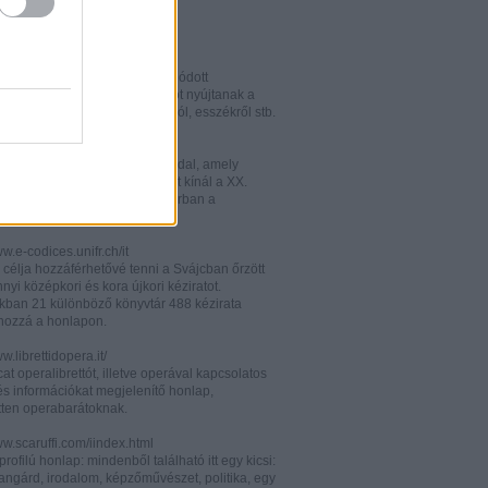
w.italianistica.info/
w.italianisticaonline.it/
lianisztikai kutatásra specializálódott
iós portál - számos információt nyújtanak a
 publikációkról, konferenciákról, esszékről stb.
gilander.libero.it/letteratura/
áttkinthető irodalomkritikai oldal, amely
éseket és szerzői életrajzokat kínál a XX.
elejéről. Célközönsége elsősorban a
umi korosztály.
ww.e-codices.unifr.ch/it
 célja hozzáférhetővé tenni a Svájcban őrzött
yi középkori és kora újkori kéziratot.
kban 21 különböző könyvtár 488 kézirata
 hozzá a honlapon.
ww.librettidopera.it/
at operalibrettót, illetve operával kapcsolatos
és információkat megjelenítő honlap,
etten operabarátoknak.
ww.scaruffi.com/iindex.html
rofilú honlap: mindenből található itt egy kicsi:
angárd, irodalom, képzőművészet, politika, egy