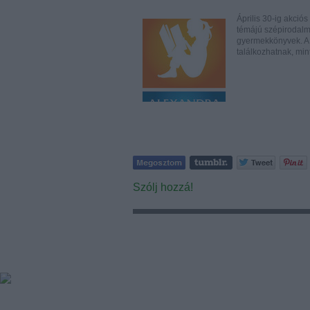
Április 30-ig akci
témájú szépirodalmi
gyermekkönyvek. A 
találkozhatnak, mi
Szólj hozzá!