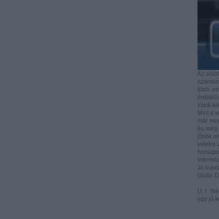
Az aláb
számbave
több, e
érdeklőd
iránti ki
Mint a v
már mega
és még i
Önök ol
vételre 
honlapo
informác
Jó kutat
Giulio 
U. I.: N
egy jó k