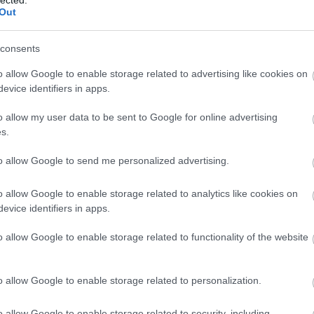
http://ww
Out
Régi és 
szerzők
folyóirat
consents
http://w
Gradiva 
o allow Google to enable storage related to advertising like cookies on
York - 
evice identifiers in apps.
http://w
o allow my user data to be sent to Google for online advertising
Az iskol
folyóirat
s.
http://w
to allow Google to send me personalized advertising.
A világ 
Számos i
tanszéke
o allow Google to enable storage related to analytics like cookies on
publikác
evice identifiers in apps.
http://ww
Régi és
o allow Google to enable storage related to functionality of the website
érdekes
http://ww
Irodalmi
o allow Google to enable storage related to personalization.
http://w
A rangos
o allow Google to enable storage related to security, including