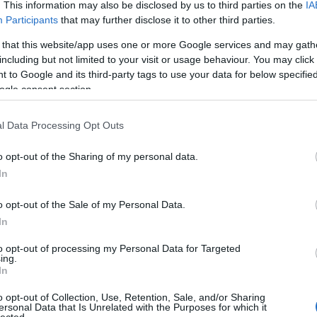
. This information may also be disclosed by us to third parties on the
IA
létrehoz
könyvtá
Participants
that may further disclose it to other third parties.
olasz ir
Girolam
 that this website/app uses one or more Google services and may gath
(1834),
including but not limited to your visit or usage behaviour. You may click 
(1859),
(1865) 
 to Google and its third-party tags to use your data for below specifi
ogle consent section.
http://w
2.495 e-
hangosk
l Data Processing Opt Outs
elsaját
hozzáfé
o opt-out of the Sharing of my personal data.
http://w
In
Az előz
formátu
életrajz
o opt-out of the Sale of my Personal Data.
http://w
In
Antonio
irodalom
to opt-out of processing my Personal Data for Targeted
digitál
ing.
In
http://w
«Bollet
o opt-out of Collection, Use, Retention, Sale, and/or Sharing
Tanszéké
ersonal Data that Is Unrelated with the Purposes for which it
lected.