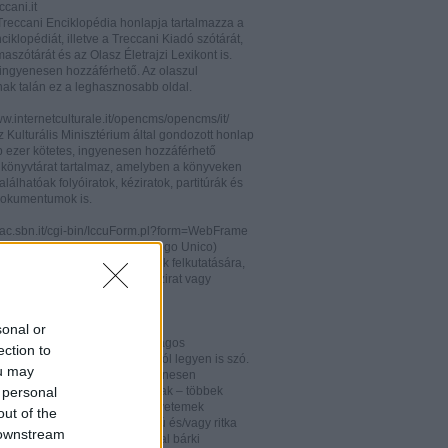
cani.it
 Treccani Enciklopédia honlapja tartalmazza a
nciklopédiát, illetve a Treccani Kiadó szótárát,
aszótárát és az Olasz Életrajzi Lexikont is.
ingyenesen hozzáférhető. Az olaszul
nak talán ez a leghasznosabb oldal.
ww.internetculturale.it/opencms/opencms/it/
 Kulturális Minisztérium által gondozott honlap
b ezer kötetes, ingyenesen hozzáférhető
s könyvtárat tartalmaz, amelyben a könyveken
alálhatóak folyóiratok, kéziratok, partitúrák és
okumentumok is.
opac.sbn.it/cgi-bin/IccuForm.pl?form=WebFrame
(Istituto Centrale per il Catalogo Unico)
endszere. Hasznos lehet annak felkutatására,
 lelhető fel egy-egy könyv, kézirat vagy
ra Olaszországban.
ooks.google.it/
sonal or
eknek és folyóiratoknak valóságos
ection to
kamrája ez, bármelyik századról legyen is szó.
ou may
 oldalon olvashatóak és ingyenesen
 personal
etőek minden nemzetiségű írónak – többek
olaszoknak is – az amerikai egyetemek
out of the
aiban digitalizált, első kiadású és/vagy ritka
 downstream
. Egy Google vagy Gmail fiókkal bárki