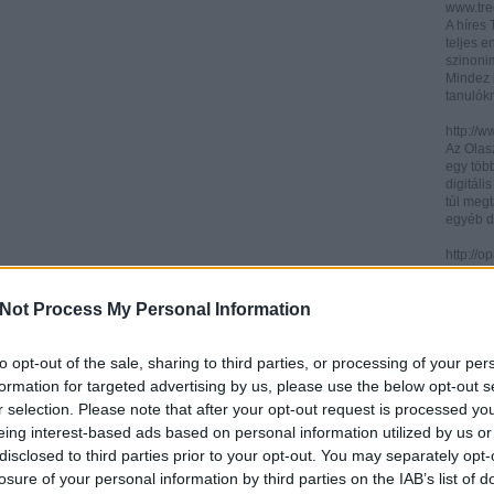
www.trec
A híres
teljes e
szinonim
Mindez 
tanulók
http://w
Az Olasz
egy töb
digitáli
túl megt
egyéb d
http://
Az ICCU 
keresőr
Not Process My Personal Information
hogy hol
partitú
http://b
to opt-out of the sale, sharing to third parties, or processing of your per
A könyv
formation for targeted advertising by us, please use the below opt-out s
kincses
r selection. Please note that after your opt-out request is processed y
Ezen az
eing interest-based ads based on personal information utilized by us or
letölth
között 
disclosed to third parties prior to your opt-out. You may separately opt-
könyvtár
losure of your personal information by third parties on the IAB’s list of
könyvei