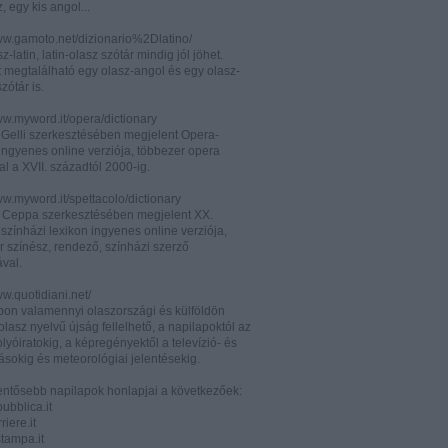
z, egy kis angol...
www.gamoto.net/dizionario%2Dlatino/
z-latin, latin-olasz szótár mindig jól jöhet.
t megtalálható egy olasz-angol és egy olasz-
zótár is.
ww.myword.it/opera/dictionary
o Gelli szerkesztésében megjelent Opera-
ingyenes online verziója, többezer opera
al a XVII. századtól 2000-ig.
ww.myword.it/spettacolo/dictionary
e Ceppa szerkesztésében megjelent XX.
színházi lexikon ingyenes online verziója,
r színész, rendező, színházi szerző
ával.
ww.quotidiani.net/
pon valamennyi olaszországi és külföldön
 olasz nyelvű újság fellelhető, a napilapoktól az
olyóiratokig, a képregényektől a televízió- és
ásokig és meteorológiai jelentésekig.
lentősebb napilapok honlapjai a következőek:
ubblica.it
iere.it
tampa.it