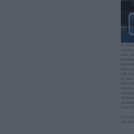
Az aláb
számbave
több, e
érdeklőd
iránti ki
Mint a v
már mega
és még i
Önök ol
vételre 
honlapo
informác
Jó kutat
Giulio 
U. I.: N
egy jó k