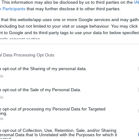
. This information may also be disclosed by us to third parties on the
IA
létrehoz
könyvtá
Participants
that may further disclose it to other third parties.
olasz ir
Girolam
 that this website/app uses one or more Google services and may gath
(1834),
including but not limited to your visit or usage behaviour. You may click 
(1859),
(1865) 
 to Google and its third-party tags to use your data for below specifi
ogle consent section.
http://w
2.495 e-
hangosk
l Data Processing Opt Outs
elsaját
hozzáfé
o opt-out of the Sharing of my personal data.
http://w
In
Az előz
formátu
életrajz
o opt-out of the Sale of my Personal Data.
http://w
In
Antonio
irodalom
to opt-out of processing my Personal Data for Targeted
digitál
ing.
In
http://w
«Bollet
o opt-out of Collection, Use, Retention, Sale, and/or Sharing
Tanszéké
ersonal Data that Is Unrelated with the Purposes for which it
lected.