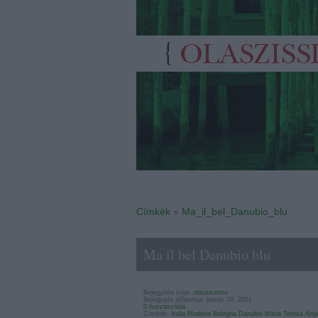
Címkék
»
Ma_il_bel_Danubio_blu
Ma il bel Danubio blu
Bejegyzés írója:
olaszissimo
Bejegyzés időpontja: január 30, 2021
0 hozzászólás
Címkék:
Italia
Modena
Bologna
Danubio
Maria Teresa Ange