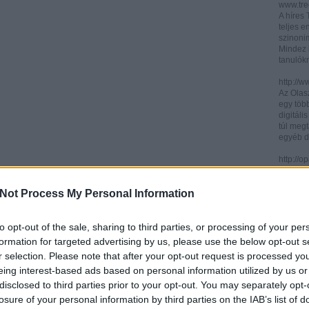
www.trec
A híres
teljes e
szinonim
Mindez 
tanulók
http://w
Az Olasz
egy töb
digitáli
túl megt
egyéb d
http://
Az ICCU 
keresőr
Not Process My Personal Information
hogy hol
partitú
http://b
to opt-out of the sale, sharing to third parties, or processing of your per
A könyv
formation for targeted advertising by us, please use the below opt-out s
kincses
r selection. Please note that after your opt-out request is processed y
Ezen az
eing interest-based ads based on personal information utilized by us or
letölth
között 
disclosed to third parties prior to your opt-out. You may separately opt-
könyvtár
losure of your personal information by third parties on the IAB’s list of
könyvei