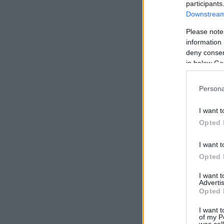
participants
Downstream 
Please note
information 
deny consent
in below Go
Persona
I want t
Opted 
I want t
Opted 
I want 
Advertis
Opted 
I want t
of my P
was col