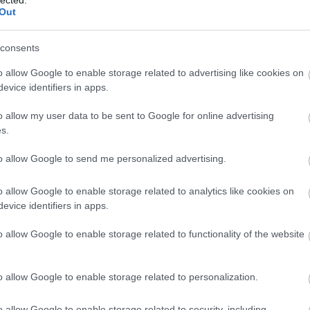
http://ww
Out
Régi és 
szerzők
folyóirat
consents
http://w
Gradiva 
o allow Google to enable storage related to advertising like cookies on
York - 
evice identifiers in apps.
http://w
o allow my user data to be sent to Google for online advertising
Az iskol
folyóirat
s.
http://w
to allow Google to send me personalized advertising.
A világ 
Számos i
tanszéke
o allow Google to enable storage related to analytics like cookies on
publikác
evice identifiers in apps.
http://ww
Régi és
o allow Google to enable storage related to functionality of the website
érdekes
http://ww
Irodalmi
o allow Google to enable storage related to personalization.
http://w
A rangos
o allow Google to enable storage related to security, including