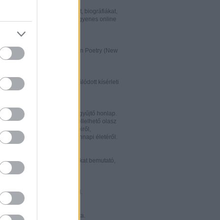
w.italialibri.net/
kortárs olasz irodalmi műveket, biográfiákat,
et és recenziókat bemutató, ingyenes online
.
ww.italianstudies.org/gradiva/
- International Journal of Italian Poetry (New
Roma)
ww.griseldaonline.it/
ai irodalomoktatásra specializálódott kísérleti
.
ww.italinemo.it/
italianisztikai folyóiratait egybegyűjtő honlap.
nformációt kínál a világban fellelhető olasz
k folyóiratairól, kiadott könyveiről,
ióiról, ösztöndíjairól és mindennapi életéről.
w.classicitaliani.it/
 ritka történelmi dokumentumokat bemutató,
 és könnyen átlátható honlap.
w.letteratura.it/
 és egyéb témákat kínáló oldal.
ww.alfabeta2.it/
 olasz folyóirat online változata.