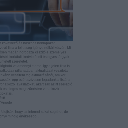
b következő és hasznos honlapokat
vő lista a teljesség igénye nélkül készült. Mi
rősen magán hordozza készítője személyes
ését, korlátait, kedvteléseit és egyes tárgyak
tüntetett szeretetét.
ilághaló valamennyi eleme, így a jelen lista is
lkotása pillanatában aktualitását veszítette,
nkább veszíteni fog aktualitásából, amikor
vassák: épp ezért szívesen fogadunk a listára
vonatkozó javaslatokat, akárcsak az itt szereplő
k esetleges megszűnésére vonatkozó
iókat is.
ást!
D’Angelo
e felejtsük, hogy az internet sokat segíthet, de
önyv mindig értékesebb...