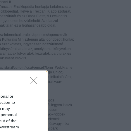
cani.it
 Treccani Enciklopédia honlapja tartalmazza a
nciklopédiát, illetve a Treccani Kiadó szótárát,
aszótárát és az Olasz Életrajzi Lexikont is.
ingyenesen hozzáférhető. Az olaszul
nak talán ez a leghasznosabb oldal.
ww.internetculturale.it/opencms/opencms/it/
 Kulturális Minisztérium által gondozott honlap
b ezer kötetes, ingyenesen hozzáférhető
s könyvtárat tartalmaz, amelyben a könyveken
alálhatóak folyóiratok, kéziratok, partitúrák és
okumentumok is.
opac.sbn.it/cgi-bin/IccuForm.pl?form=WebFrame
(Istituto Centrale per il Catalogo Unico)
endszere. Hasznos lehet annak felkutatására,
 lelhető fel egy-egy könyv, kézirat vagy
ra Olaszországban.
ooks.google.it/
sonal or
eknek és folyóiratoknak valóságos
ection to
kamrája ez, bármelyik századról legyen is szó.
ou may
 oldalon olvashatóak és ingyenesen
 personal
etőek minden nemzetiségű írónak – többek
olaszoknak is – az amerikai egyetemek
out of the
aiban digitalizált, első kiadású és/vagy ritka
 downstream
. Egy Google vagy Gmail fiókkal bárki