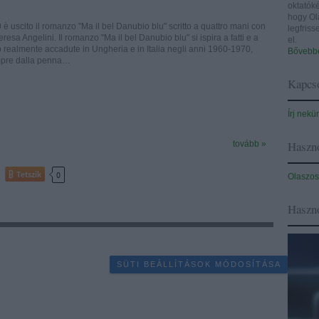
oktatóké
hogy Ol
 è uscito il romanzo "Ma il bel Danubio blu" scritto a quattro mani con
legfris
esa Angelini. Il romanzo "Ma il bel Danubio blu" si ispira a fatti e a
el.
o realmente accadute in Ungheria e in Italia negli anni 1960-1970,
Bővebbe
pre dalla penna…
Kapcso
Írj nekü
Haszno
tovább »
Tetszik
0
Olaszos
Haszn
SÜTI BEÁLLÍTÁSOK MÓDOSÍTÁSA