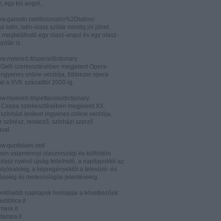
z, egy kis angol...
www.gamoto.net/dizionario%2Dlatino/
z-latin, latin-olasz szótár mindig jól jöhet.
t megtalálható egy olasz-angol és egy olasz-
zótár is.
ww.myword.it/opera/dictionary
o Gelli szerkesztésében megjelent Opera-
ingyenes online verziója, többezer opera
al a XVII. századtól 2000-ig.
ww.myword.it/spettacolo/dictionary
e Ceppa szerkesztésében megjelent XX.
színházi lexikon ingyenes online verziója,
r színész, rendező, színházi szerző
ával.
ww.quotidiani.net/
pon valamennyi olaszországi és külföldön
 olasz nyelvű újság fellelhető, a napilapoktól az
olyóiratokig, a képregényektől a televízió- és
ásokig és meteorológiai jelentésekig.
lentősebb napilapok honlapjai a következőek:
ubblica.it
iere.it
tampa.it