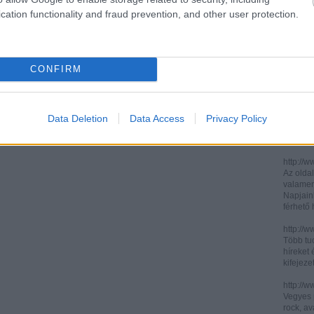
cation functionality and fraud prevention, and other user protection.
http://ww
http://ww
Két, ita
informác
CONFIRM
legújabb
http://di
Könnyen 
műelemz
Data Deletion
Data Access
Privacy Policy
század 
gimnázi
http://w
Az oldal
valamenn
Napjain
férhető
http://w
Több tuc
híreket 
kifejez
http://w
Vegyes p
rock, av