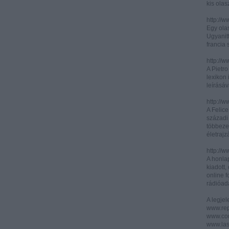
kis olas
http://
Egy olas
Ugyanit
francia s
http://w
A Pietr
lexikon 
leírásáv
http://w
A Felic
századi 
többeze
életrajz
http://w
A honla
kiadott,
online f
rádióad
A legje
www.rep
www.corr
www.las