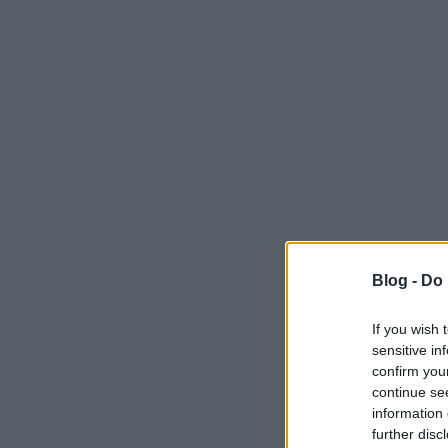
Blog -
Do 
If you wish 
sensitive in
confirm you
continue se
information 
further disc