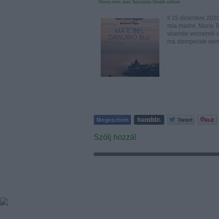
Novecento
anni Sessanta
Giraldi editore
Il 15 dicembre 2020
mia madre, Maria Ter
vicende verosimili 
ma stemperate sem
Szólj hozzá!