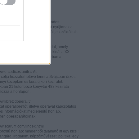
w.italianistica.info/
w.italianisticaonline.it/
lianisztikai kutatásra specializálódott
iós portál - számos információt nyújtanak a
 publikációkról, konferenciákról, esszékről stb.
gilander.libero.it/letteratura/
áttkinthető irodalomkritikai oldal, amely
éseket és szerzői életrajzokat kínál a XX.
elejéről. Célközönsége elsősorban a
umi korosztály.
ww.e-codices.unifr.ch/it
 célja hozzáférhetővé tenni a Svájcban őrzött
yi középkori és kora újkori kéziratot.
kban 21 különböző könyvtár 488 kézirata
 hozzá a honlapon.
ww.librettidopera.it/
at operalibrettót, illetve operával kapcsolatos
és információkat megjelenítő honlap,
etten operabarátoknak.
ww.scaruffi.com/iindex.html
rofilú honlap: mindenből található itt egy kicsi:
angárd, irodalom, képzőművészet, politika, egy