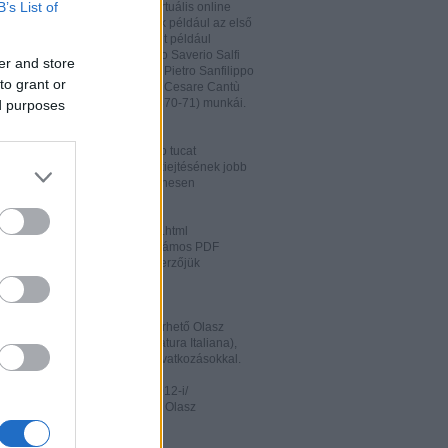
B’s List of
hatja és megőrizheti a saját virtuális online
rát. A honlapon megtalálhatóak például az első
odalomtörténeti munkák is, mint például
o Tiraboschi (1825), Francesco Saverio Salfi
er and store
 Giuseppe Maffei (1852-1853), Pietro Sanfilippo
to grant or
 Paolo Emiliani-Giudici (1863), Cesare Cantù
vagy Francesco De Sanctis (1870-71) munkái.
ed purposes
ww.liberliber.it/home/index.php
könyv, 6.320 zenei darab, több tucat
önyv segíthet az olasz nyelv kiejtésének jobb
ításában. Valamennyi file ingyenesen
rhető.
ww.letteraturaitaliana.net/index.html
őhöz nagyon hasonló oldal, számos PDF
mú olasz irodalmi művel és szerzőjük
ával gazdagítva.
ww.storiadellaletteratura.it/
 Piromalli ingyenesen hozzáférhető Olasz
történet-e (Storia della Letteratura Italiana),
is keresőprogrammal és hiperhivatkozásokkal.
ww3.unibo.it/boll900/numeri/2012-i/
tino '900». A Bolognai Egyetem Olasz
nek online folyóirata.