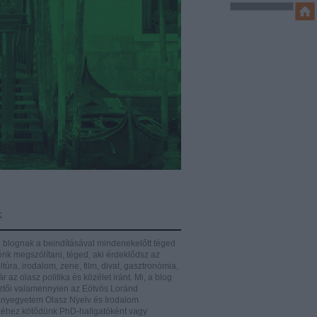
k
 blognak a beindításával mindenekelőtt téged
énk megszólítani, téged, aki érdeklődsz az
ltúra, irodalom, zene, film, divat, gasztronómia,
r az olasz politika és közélet iránt.
Mi, a blog
ztői valamennyien az Eötvös Loránd
yegyetem Olasz Nyelv és Irodalom
éhez kötődünk PhD-hallgatóként vagy