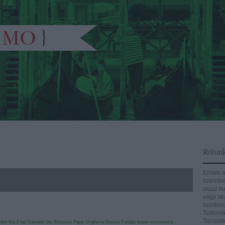
Rólun
Ennek a
szeretn
olasz ku
vagy aká
szerkes
Tudomán
Tanszék
lini
Ma il bel Danubio blu
Eleonora Papp
Ungheria
Guerra Fredda
boom economico