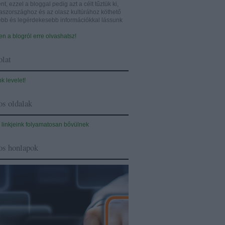
nt, ezzel a bloggal pedig azt a célt tűztük ki,
aszországhoz és az olasz kultúrához köthető
sebb és legérdekesebb információkkal lássunk
n a blogról erre olvashatsz!
lat
nk levelet!
s oldalak
 linkjeink folyamatosan bővülnek
os honlapok