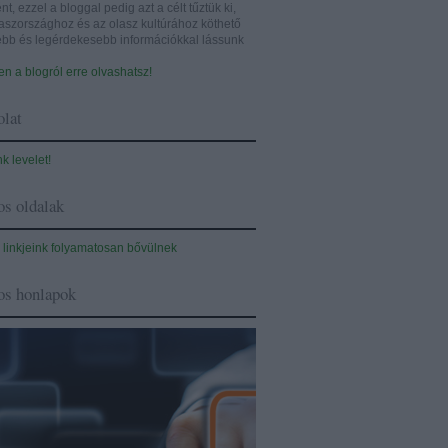
nt, ezzel a bloggal pedig azt a célt tűztük ki,
aszországhoz és az olasz kultúrához köthető
sebb és legérdekesebb információkkal lássunk
n a blogról erre olvashatsz!
lat
nk levelet!
s oldalak
 linkjeink folyamatosan bővülnek
os honlapok