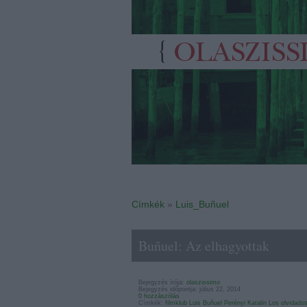
Címkék
»
Luis_Buñuel
Buñuel: Az elhagyottak
Bejegyzés írója:
olaszissimo
Bejegyzés időpontja: július 22, 2014
0 hozzászólás
Címkék:
filmklub
Luis Buñuel
Perényi Katalin
Los olvidado