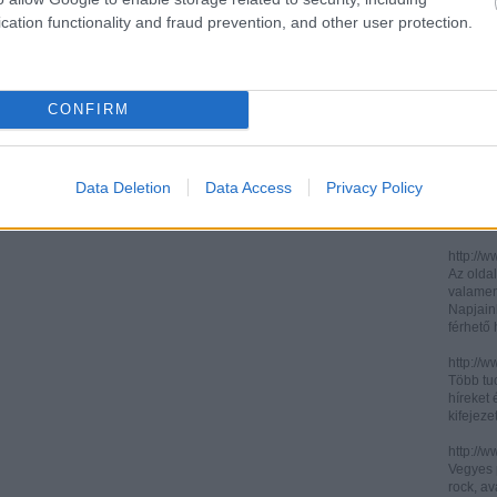
cation functionality and fraud prevention, and other user protection.
http://ww
http://ww
Két, ita
informác
CONFIRM
legújabb
http://di
Könnyen 
műelemz
Data Deletion
Data Access
Privacy Policy
század 
gimnázi
http://w
Az oldal
valamenn
Napjain
férhető
http://w
Több tuc
híreket 
kifejez
http://w
Vegyes p
rock, av