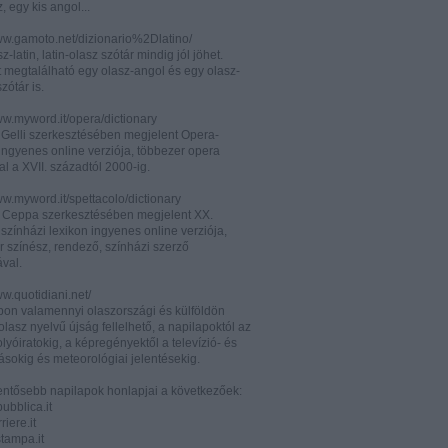
z, egy kis angol...
www.gamoto.net/dizionario%2Dlatino/
z-latin, latin-olasz szótár mindig jól jöhet.
t megtalálható egy olasz-angol és egy olasz-
zótár is.
ww.myword.it/opera/dictionary
o Gelli szerkesztésében megjelent Opera-
ingyenes online verziója, többezer opera
al a XVII. századtól 2000-ig.
ww.myword.it/spettacolo/dictionary
e Ceppa szerkesztésében megjelent XX.
színházi lexikon ingyenes online verziója,
r színész, rendező, színházi szerző
ával.
ww.quotidiani.net/
pon valamennyi olaszországi és külföldön
 olasz nyelvű újság fellelhető, a napilapoktól az
olyóiratokig, a képregényektől a televízió- és
ásokig és meteorológiai jelentésekig.
lentősebb napilapok honlapjai a következőek:
ubblica.it
iere.it
tampa.it