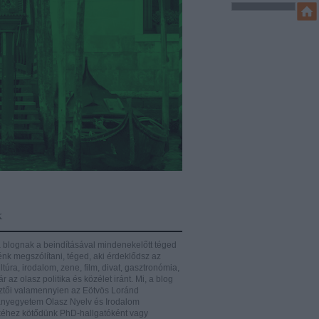
k
 blognak a beindításával mindenekelőtt téged
énk megszólítani, téged, aki érdeklődsz az
ltúra, irodalom, zene, film, divat, gasztronómia,
r az olasz politika és közélet iránt.
Mi, a blog
ztői valamennyien az Eötvös Loránd
yegyetem Olasz Nyelv és Irodalom
éhez kötődünk PhD-hallgatóként vagy