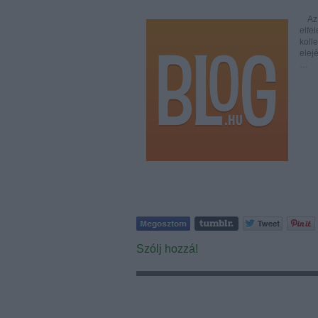
Az I
elfe
koll
elej
…
Szólj hozzá!