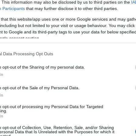
. This information may also be disclosed by us to third parties on the
IA
létrehoz
könyvtá
Participants
that may further disclose it to other third parties.
olasz ir
Girolam
 that this website/app uses one or more Google services and may gath
(1834),
including but not limited to your visit or usage behaviour. You may click 
(1859),
(1865) 
 to Google and its third-party tags to use your data for below specifi
ogle consent section.
http://w
2.495 e-
hangosk
l Data Processing Opt Outs
elsaját
hozzáfé
o opt-out of the Sharing of my personal data.
http://w
In
Az előz
formátu
életrajz
o opt-out of the Sale of my Personal Data.
http://w
In
Antonio
irodalom
to opt-out of processing my Personal Data for Targeted
digitál
ing.
In
http://w
«Bollet
o opt-out of Collection, Use, Retention, Sale, and/or Sharing
Tanszéké
ersonal Data that Is Unrelated with the Purposes for which it
lected.