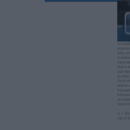
Az aláb
számbave
több, e
érdeklőd
iránti ki
Mint a v
már mega
és még i
Önök ol
vételre 
honlapo
informác
Jó kutat
Giulio 
U. I.: N
egy jó k