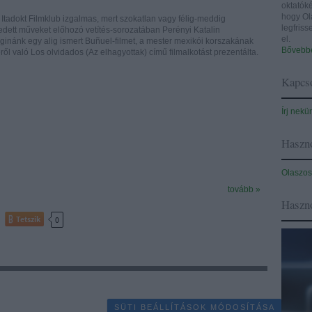
oktatóké
hogy Ol
tadokt Filmklub izgalmas, mert szokatlan vagy félig-meddig
legfris
ledett műveket előhozó vetítés-sorozatában Perényi Katalin
el.
eginánk egy alig ismert Buñuel-filmet, a mester mexikói korszakának
Bővebbe
éről való Los olvidados (Az elhagyottak) című filmalkotást prezentálta.
Kapcso
Írj nekü
Haszno
Olaszos
tovább »
Haszn
Tetszik
0
SÜTI BEÁLLÍTÁSOK MÓDOSÍTÁSA