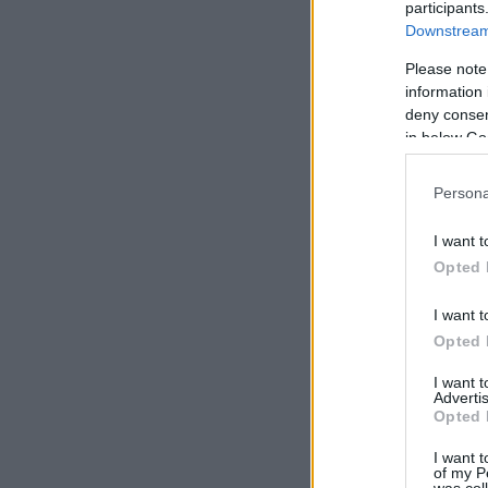
participants
Downstream 
Please note
information 
deny consent
in below Go
Persona
I want t
Opted 
I want t
Opted 
I want 
Advertis
Opted 
I want t
of my P
was col