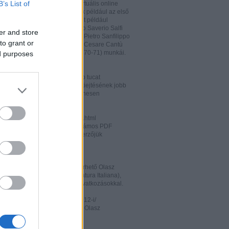
B’s List of
hatja és megőrizheti a saját virtuális online
rát. A honlapon megtalálhatóak például az első
odalomtörténeti munkák is, mint például
o Tiraboschi (1825), Francesco Saverio Salfi
er and store
 Giuseppe Maffei (1852-1853), Pietro Sanfilippo
to grant or
 Paolo Emiliani-Giudici (1863), Cesare Cantù
vagy Francesco De Sanctis (1870-71) munkái.
ed purposes
ww.liberliber.it/home/index.php
könyv, 6.320 zenei darab, több tucat
önyv segíthet az olasz nyelv kiejtésének jobb
ításában. Valamennyi file ingyenesen
rhető.
ww.letteraturaitaliana.net/index.html
őhöz nagyon hasonló oldal, számos PDF
mú olasz irodalmi művel és szerzőjük
ával gazdagítva.
ww.storiadellaletteratura.it/
 Piromalli ingyenesen hozzáférhető Olasz
történet-e (Storia della Letteratura Italiana),
is keresőprogrammal és hiperhivatkozásokkal.
ww3.unibo.it/boll900/numeri/2012-i/
tino '900». A Bolognai Egyetem Olasz
nek online folyóirata.