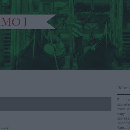
Rólun
Ennek a
szeretn
olasz ku
vagy aká
szerkes
Tudomán
Tanszék
s
itadokt