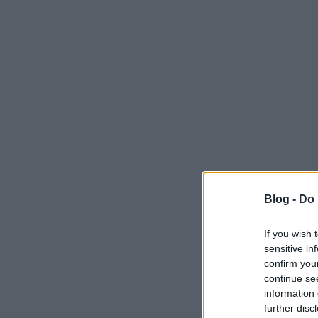
Blog -
Do 
If you wish 
sensitive in
confirm you
continue se
information 
further disc