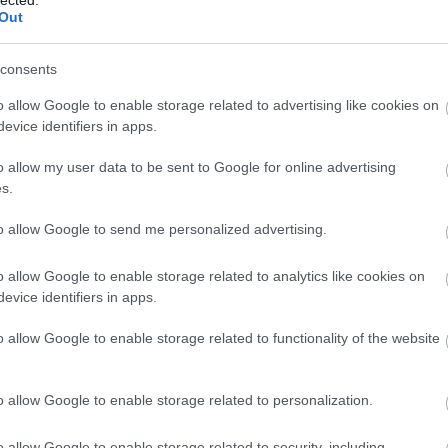
http://ww
Out
Régi és 
szerzők
folyóirat
consents
http://w
Gradiva 
o allow Google to enable storage related to advertising like cookies on
York - 
evice identifiers in apps.
http://w
o allow my user data to be sent to Google for online advertising
Az iskol
folyóirat
s.
http://w
to allow Google to send me personalized advertising.
A világ 
Számos i
tanszéke
o allow Google to enable storage related to analytics like cookies on
publikác
evice identifiers in apps.
http://ww
Régi és
o allow Google to enable storage related to functionality of the website
érdekes
http://ww
Irodalmi
o allow Google to enable storage related to personalization.
http://w
A rangos
o allow Google to enable storage related to security, including