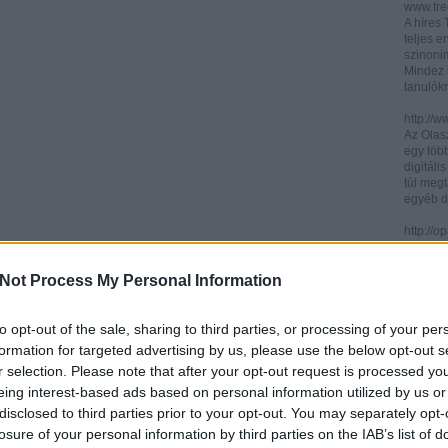
www.trec
A híres
teljes e
szinonim
Mindez 
tanulók
http://w
Az Olasz
egy töb
digitáli
túl megt
egyéb d
http://
Az ICCU 
keresőr
Not Process My Personal Information
hogy hol
partitú
http://b
to opt-out of the sale, sharing to third parties, or processing of your per
A könyv
formation for targeted advertising by us, please use the below opt-out s
kincses
r selection. Please note that after your opt-out request is processed y
Ezen az
eing interest-based ads based on personal information utilized by us or
letölth
között 
disclosed to third parties prior to your opt-out. You may separately opt-
könyvtár
losure of your personal information by third parties on the IAB’s list of
könyvei