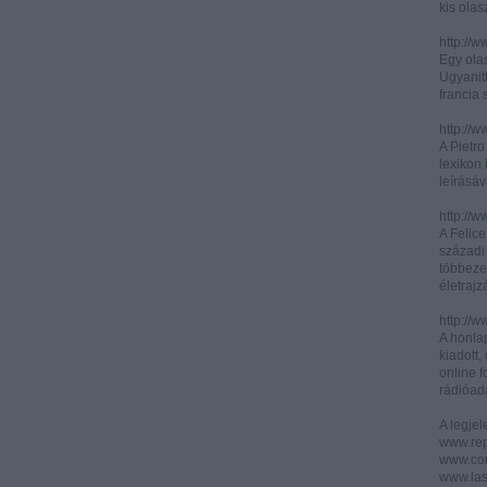
kis olas
http://
Egy olas
Ugyanit
francia s
http://w
A Pietr
lexikon 
leírásáv
http://w
A Felic
századi 
többeze
életrajz
http://w
A honla
kiadott,
online f
rádióad
A legje
www.rep
www.corr
www.las