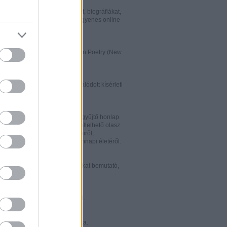
w.italialibri.net/
kortárs olasz irodalmi műveket, biográfiákat,
et és recenziókat bemutató, ingyenes online
.
ww.italianstudies.org/gradiva/
- International Journal of Italian Poetry (New
Roma)
ww.griseldaonline.it/
ai irodalomoktatásra specializálódott kísérleti
.
ww.italinemo.it/
italianisztikai folyóiratait egybegyűjtő honlap.
nformációt kínál a világban fellelhető olasz
k folyóiratairól, kiadott könyveiről,
ióiról, ösztöndíjairól és mindennapi életéről.
w.classicitaliani.it/
 ritka történelmi dokumentumokat bemutató,
 és könnyen átlátható honlap.
w.letteratura.it/
 és egyéb témákat kínáló oldal.
ww.alfabeta2.it/
 olasz folyóirat online változata.