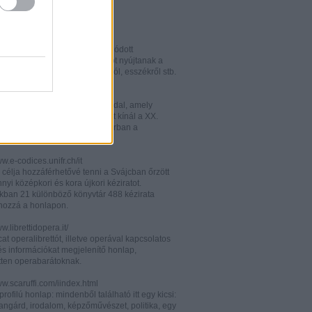
w.italianistica.info/
w.italianisticaonline.it/
lianisztikai kutatásra specializálódott
iós portál - számos információt nyújtanak a
 publikációkról, konferenciákról, esszékről stb.
gilander.libero.it/letteratura/
áttkinthető irodalomkritikai oldal, amely
éseket és szerzői életrajzokat kínál a XX.
elejéről. Célközönsége elsősorban a
umi korosztály.
ww.e-codices.unifr.ch/it
 célja hozzáférhetővé tenni a Svájcban őrzött
yi középkori és kora újkori kéziratot.
kban 21 különböző könyvtár 488 kézirata
 hozzá a honlapon.
ww.librettidopera.it/
at operalibrettót, illetve operával kapcsolatos
és információkat megjelenítő honlap,
etten operabarátoknak.
ww.scaruffi.com/iindex.html
rofilú honlap: mindenből található itt egy kicsi:
angárd, irodalom, képzőművészet, politika, egy