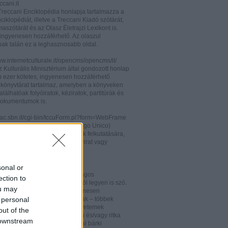
cani.it
 Treccani Enciklopédia honlapja tartalmazza a
nciklopédiát, illetve a Treccani Kiadó szótárát,
aszótárát és az Olasz Életrajzi Lexikont is.
ingyenesen hozzáférhető. Az olaszul
nak talán ez a leghasznosabb oldal.
ww.internetculturale.it/opencms/opencms/it/
 Kulturális Minisztérium által gondozott honlap
b ezer kötetes, ingyenesen hozzáférhető
s könyvtárat tartalmaz, amelyben a könyveken
alálhatóak folyóiratok, kéziratok, partitúrák és
okumentumok is.
opac.sbn.it/cgi-bin/IccuForm.pl?form=WebFrame
(Istituto Centrale per il Catalogo Unico)
endszere. Hasznos lehet annak felkutatására,
 lelhető fel egy-egy könyv, kézirat vagy
ra Olaszországban.
ooks.google.it/
sonal or
eknek és folyóiratoknak valóságos
ection to
kamrája ez, bármelyik századról legyen is szó.
ou may
 oldalon olvashatóak és ingyenesen
 personal
etőek minden nemzetiségű írónak – többek
olaszoknak is – az amerikai egyetemek
out of the
aiban digitalizált, első kiadású és/vagy ritka
 downstream
. Egy Google vagy Gmail fiókkal bárki