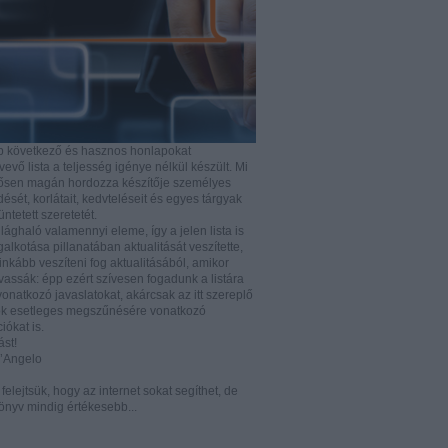
b következő és hasznos honlapokat
vő lista a teljesség igénye nélkül készült. Mi
rősen magán hordozza készítője személyes
ését, korlátait, kedvteléseit és egyes tárgyak
tüntetett szeretetét.
ilághaló valamennyi eleme, így a jelen lista is
lkotása pillanatában aktualitását veszítette,
nkább veszíteni fog aktualitásából, amikor
vassák: épp ezért szívesen fogadunk a listára
vonatkozó javaslatokat, akárcsak az itt szereplő
k esetleges megszűnésére vonatkozó
iókat is.
ást!
D’Angelo
e felejtsük, hogy az internet sokat segíthet, de
önyv mindig értékesebb...