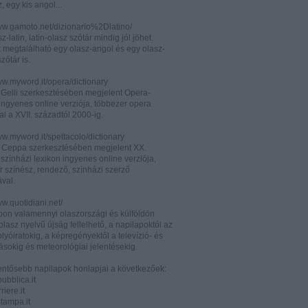
z, egy kis angol...
www.gamoto.net/dizionario%2Dlatino/
z-latin, latin-olasz szótár mindig jól jöhet.
t megtalálható egy olasz-angol és egy olasz-
zótár is.
ww.myword.it/opera/dictionary
o Gelli szerkesztésében megjelent Opera-
ingyenes online verziója, többezer opera
al a XVII. századtól 2000-ig.
ww.myword.it/spettacolo/dictionary
e Ceppa szerkesztésében megjelent XX.
színházi lexikon ingyenes online verziója,
r színész, rendező, színházi szerző
ával.
ww.quotidiani.net/
pon valamennyi olaszországi és külföldön
 olasz nyelvű újság fellelhető, a napilapoktól az
olyóiratokig, a képregényektől a televízió- és
ásokig és meteorológiai jelentésekig.
lentősebb napilapok honlapjai a következőek:
ubblica.it
iere.it
tampa.it