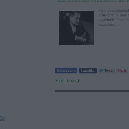
Iwona Jera
Istituto Italiano di Cultura di Cracovia
Istituto 
Különös délutánnak 
Krakkóban a Teatr N
együttműködésében
tiszteletére…
Szólj hozzá!