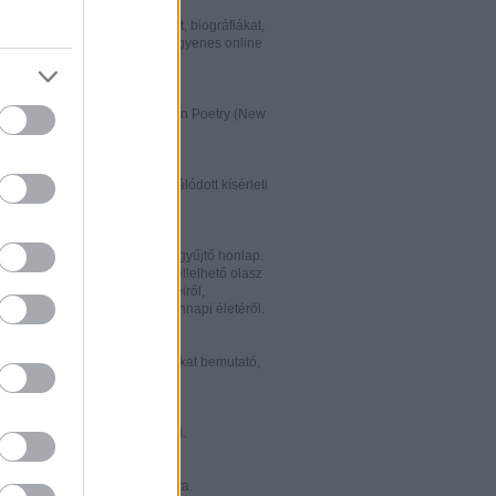
w.italialibri.net/
kortárs olasz irodalmi műveket, biográfiákat,
et és recenziókat bemutató, ingyenes online
.
ww.italianstudies.org/gradiva/
- International Journal of Italian Poetry (New
Roma)
ww.griseldaonline.it/
ai irodalomoktatásra specializálódott kísérleti
.
ww.italinemo.it/
italianisztikai folyóiratait egybegyűjtő honlap.
nformációt kínál a világban fellelhető olasz
k folyóiratairól, kiadott könyveiről,
ióiról, ösztöndíjairól és mindennapi életéről.
w.classicitaliani.it/
 ritka történelmi dokumentumokat bemutató,
 és könnyen átlátható honlap.
w.letteratura.it/
 és egyéb témákat kínáló oldal.
ww.alfabeta2.it/
 olasz folyóirat online változata.