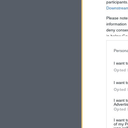
participants
Downstream 
Please note
information 
deny consent
in below Go
Persona
I want t
Opted 
I want t
Opted 
I want 
Advertis
Opted 
I want t
of my P
was col