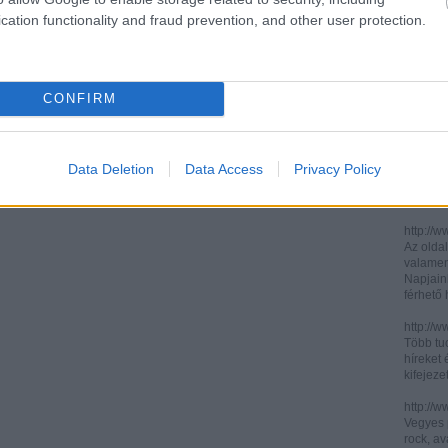
cation functionality and fraud prevention, and other user protection.
http://ww
http://ww
Két, ita
informác
CONFIRM
legújabb
http://di
Könnyen 
műelemz
Data Deletion
Data Access
Privacy Policy
század 
gimnázi
http://w
Az oldal
valamenn
Napjain
férhető
http://w
Több tuc
híreket 
kifejez
http://w
Vegyes p
rock, av