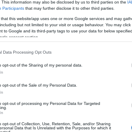
. This information may also be disclosed by us to third parties on the
IA
létrehoz
könyvtá
Participants
that may further disclose it to other third parties.
olasz ir
Girolam
 that this website/app uses one or more Google services and may gath
(1834),
including but not limited to your visit or usage behaviour. You may click 
(1859),
(1865) 
 to Google and its third-party tags to use your data for below specifi
ogle consent section.
http://w
2.495 e-
hangosk
l Data Processing Opt Outs
elsaját
hozzáfé
o opt-out of the Sharing of my personal data.
http://w
In
Az előz
formátu
életrajz
o opt-out of the Sale of my Personal Data.
http://w
In
Antonio
irodalom
to opt-out of processing my Personal Data for Targeted
digitál
ing.
In
http://w
«Bollet
o opt-out of Collection, Use, Retention, Sale, and/or Sharing
Tanszéké
ersonal Data that Is Unrelated with the Purposes for which it
lected.