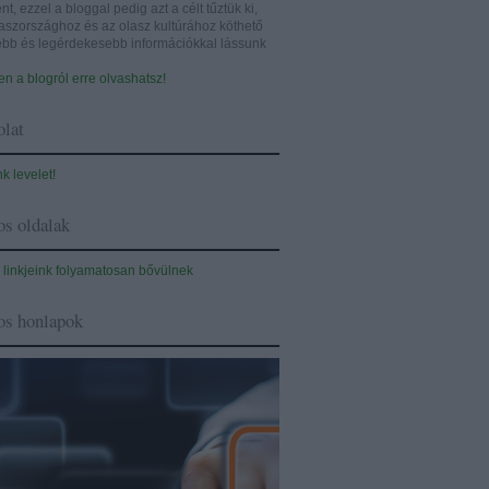
nt, ezzel a bloggal pedig azt a célt tűztük ki,
aszországhoz és az olasz kultúrához köthető
sebb és legérdekesebb információkkal lássunk
n a blogról erre olvashatsz!
lat
nk levelet!
s oldalak
 linkjeink folyamatosan bővülnek
os honlapok