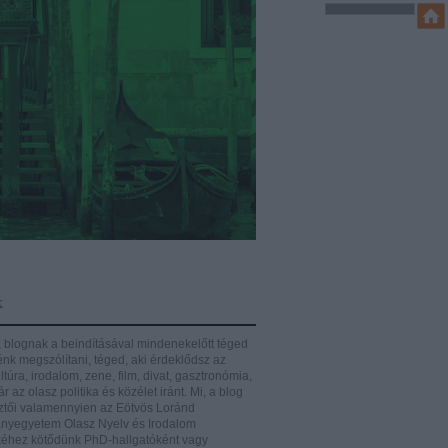
k
 blognak a beindításával mindenekelőtt téged
énk megszólítani, téged, aki érdeklődsz az
ltúra, irodalom, zene, film, divat, gasztronómia,
r az olasz politika és közélet iránt.
Mi, a blog
ztői valamennyien az Eötvös Loránd
yegyetem Olasz Nyelv és Irodalom
éhez kötődünk PhD-hallgatóként vagy