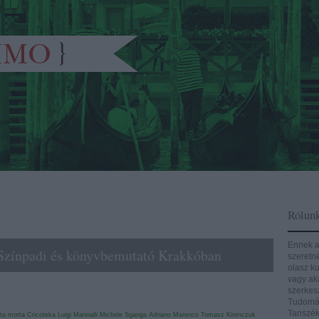
Rólun
Ennek a
 Színpadi és könyvbemutató Krakkóban
szeretn
olasz ku
vagy aká
szerkes
Tudomán
Tanszék
ta morta
Cricoteka
Luigi Marinalli
Michele Sganga
Adriano Marenco
Tomasz Kirenczuk