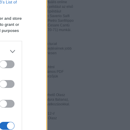
B’s List of
hatja és megőrizheti a saját virtuális online
rát. A honlapon megtalálhatóak például az első
odalomtörténeti munkák is, mint például
o Tiraboschi (1825), Francesco Saverio Salfi
er and store
 Giuseppe Maffei (1852-1853), Pietro Sanfilippo
to grant or
 Paolo Emiliani-Giudici (1863), Cesare Cantù
vagy Francesco De Sanctis (1870-71) munkái.
ed purposes
ww.liberliber.it/home/index.php
könyv, 6.320 zenei darab, több tucat
önyv segíthet az olasz nyelv kiejtésének jobb
ításában. Valamennyi file ingyenesen
rhető.
ww.letteraturaitaliana.net/index.html
őhöz nagyon hasonló oldal, számos PDF
mú olasz irodalmi művel és szerzőjük
ával gazdagítva.
ww.storiadellaletteratura.it/
 Piromalli ingyenesen hozzáférhető Olasz
történet-e (Storia della Letteratura Italiana),
is keresőprogrammal és hiperhivatkozásokkal.
ww3.unibo.it/boll900/numeri/2012-i/
tino '900». A Bolognai Egyetem Olasz
nek online folyóirata.