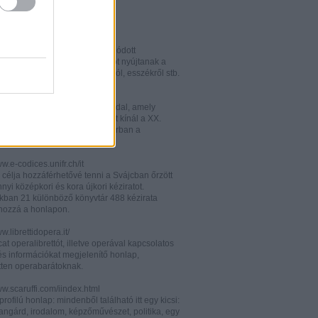
w.italianistica.info/
w.italianisticaonline.it/
lianisztikai kutatásra specializálódott
iós portál - számos információt nyújtanak a
 publikációkról, konferenciákról, esszékről stb.
gilander.libero.it/letteratura/
áttkinthető irodalomkritikai oldal, amely
éseket és szerzői életrajzokat kínál a XX.
elejéről. Célközönsége elsősorban a
umi korosztály.
ww.e-codices.unifr.ch/it
 célja hozzáférhetővé tenni a Svájcban őrzött
yi középkori és kora újkori kéziratot.
kban 21 különböző könyvtár 488 kézirata
 hozzá a honlapon.
ww.librettidopera.it/
at operalibrettót, illetve operával kapcsolatos
és információkat megjelenítő honlap,
etten operabarátoknak.
ww.scaruffi.com/iindex.html
rofilú honlap: mindenből található itt egy kicsi:
angárd, irodalom, képzőművészet, politika, egy