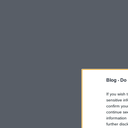
Blog -
Do 
If you wish 
sensitive in
confirm you
continue se
information 
further disc