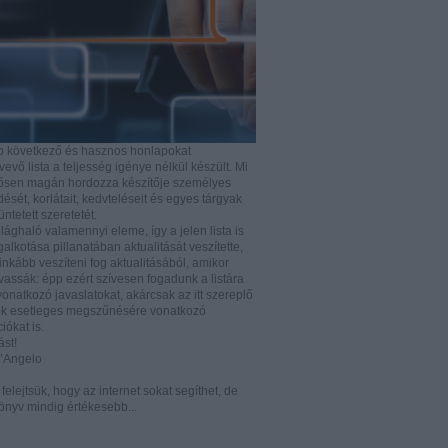
b következő és hasznos honlapokat
vő lista a teljesség igénye nélkül készült. Mi
rősen magán hordozza készítője személyes
ését, korlátait, kedvteléseit és egyes tárgyak
tüntetett szeretetét.
ilághaló valamennyi eleme, így a jelen lista is
lkotása pillanatában aktualitását veszítette,
nkább veszíteni fog aktualitásából, amikor
vassák: épp ezért szívesen fogadunk a listára
vonatkozó javaslatokat, akárcsak az itt szereplő
k esetleges megszűnésére vonatkozó
iókat is.
ást!
D’Angelo
e felejtsük, hogy az internet sokat segíthet, de
önyv mindig értékesebb...