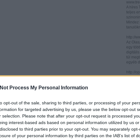
www.trec
A híres
teljes e
szinonim
Mindez 
tanulók
http://w
Az Olasz
egy töb
digitáli
túl megt
egyéb d
http://
Az ICCU 
keresőr
Not Process My Personal Information
hogy hol
partitú
http://b
to opt-out of the sale, sharing to third parties, or processing of your per
A könyv
formation for targeted advertising by us, please use the below opt-out s
kincses
r selection. Please note that after your opt-out request is processed y
Ezen az
eing interest-based ads based on personal information utilized by us or
letölth
között 
disclosed to third parties prior to your opt-out. You may separately opt-
könyvtár
losure of your personal information by third parties on the IAB’s list of
könyvei