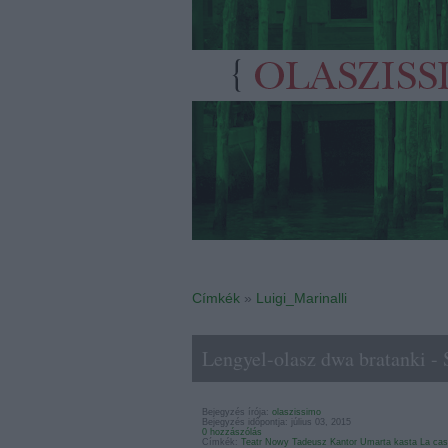
Címkék
»
Luigi_Marinalli
Lengyel-olasz dwa bratanki -
Bejegyzés írója:
olaszissimo
Bejegyzés időpontja: július 03, 2015
0 hozzászólás
Címkék:
Teatr Nowy
Tadeusz Kantor
Umarta kasta
La cas