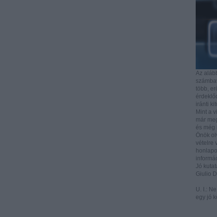
Az aláb
számbave
több, e
érdeklőd
iránti ki
Mint a v
már mega
és még i
Önök ol
vételre 
honlapo
informác
Jó kutat
Giulio 
U. I.: N
egy jó k