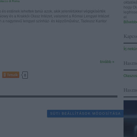
Polacco di Roma
oktatóké
hogy Ol
és estének lehettek tanúi azok, akik jelenlétükkel végigkísérték
legfris
owy és a Krakkói Olasz Intézet, valamint a Római Lengyel Intézet
el.
 a nagynevű lengyel színház- és képzőművész, Tadeusz Kantor
Bővebbe
Kapcso
Írj nekü
Haszno
tovább »
Tetszik
0
Olaszos
Haszn
SÜTI BEÁLLÍTÁSOK MÓDOSÍTÁSA