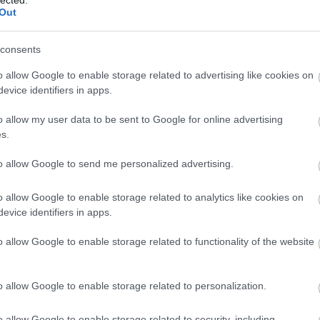
http://ww
Out
Régi és 
szerzők
folyóirat
consents
http://w
Gradiva 
o allow Google to enable storage related to advertising like cookies on
York - 
evice identifiers in apps.
http://w
o allow my user data to be sent to Google for online advertising
Az iskol
folyóirat
s.
http://w
to allow Google to send me personalized advertising.
A világ 
Számos i
tanszéke
o allow Google to enable storage related to analytics like cookies on
publikác
evice identifiers in apps.
http://ww
Régi és
o allow Google to enable storage related to functionality of the website
érdekes
http://ww
Irodalmi
o allow Google to enable storage related to personalization.
http://w
A rangos
o allow Google to enable storage related to security, including