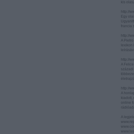
kis olas
http://
Egy olas
Ugyanit
francia s
http://w
A Pietr
lexikon 
leírásáv
http://w
A Felic
századi 
többeze
életrajz
http://w
A honla
kiadott,
online f
rádióad
A legje
www.rep
www.corr
www.las