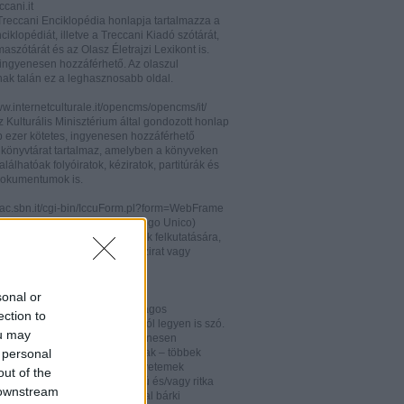
cani.it
 Treccani Enciklopédia honlapja tartalmazza a
nciklopédiát, illetve a Treccani Kiadó szótárát,
aszótárát és az Olasz Életrajzi Lexikont is.
ingyenesen hozzáférhető. Az olaszul
nak talán ez a leghasznosabb oldal.
ww.internetculturale.it/opencms/opencms/it/
 Kulturális Minisztérium által gondozott honlap
b ezer kötetes, ingyenesen hozzáférhető
s könyvtárat tartalmaz, amelyben a könyveken
alálhatóak folyóiratok, kéziratok, partitúrák és
okumentumok is.
opac.sbn.it/cgi-bin/IccuForm.pl?form=WebFrame
(Istituto Centrale per il Catalogo Unico)
endszere. Hasznos lehet annak felkutatására,
 lelhető fel egy-egy könyv, kézirat vagy
ra Olaszországban.
ooks.google.it/
sonal or
eknek és folyóiratoknak valóságos
ection to
kamrája ez, bármelyik századról legyen is szó.
ou may
 oldalon olvashatóak és ingyenesen
 personal
etőek minden nemzetiségű írónak – többek
olaszoknak is – az amerikai egyetemek
out of the
aiban digitalizált, első kiadású és/vagy ritka
 downstream
. Egy Google vagy Gmail fiókkal bárki