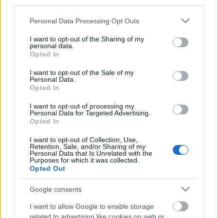
third parties.
Please note that this website/app uses one or more Google
Personal Data Processing Opt Outs
services and may gather and store information including but
not limited to your visit or usage behaviour. You may click to
I want to opt-out of the Sharing of my
personal data.
grant or deny consent to Google and its third-party tags to
Opted In
use your data for below specified purposes in below Google
Pirandello a Tempevölgyben
consent section.
I want to opt-out of the Sale of my
Personal Data.
olaszissimo
•
2017. szeptember 22.
0
Opted In
A Tempevölgy folyóirat új számában napvilágot
I want to opt-out of processing my
Personal Data for Targeted Advertising.
láttak az ez év júniusának végén a Római Magyar
Opted In
Akadémián rendezett Pirandello-konferencia
magyar résztvevőinek előadásai, pontosabban az
I want to opt-out of Collection, Use,
Retention, Sale, and/or Sharing of my
azok alapján írt tanulmányok. Így Szkárosi Endre A
Personal Data that Is Unrelated with the
színpadi tér ihlete. A futurista színház és a
Purposes for which it was collected.
Opted Out
pirandellói…
Google consents
I want to allow Google to enable storage
related to advertising like cookies on web or