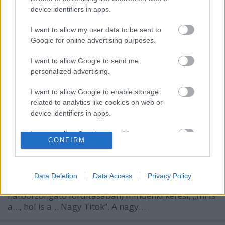
device identifiers in apps.
I want to allow my user data to be sent to
Google for online advertising purposes.
I want to allow Google to send me
personalized advertising.
I want to allow Google to enable storage
related to analytics like cookies on web or
device identifiers in apps.
A nagy titok
I want to allow Google to enable storage
CONFIRM
related to functionality of the website or app.
olaszissimo
•
2015. augusztus 10.
0
I want to allow Google to enable storage
Henri Michaux nagyszerű és emblematikus versében
related to personalization.
Data Deletion
Data Access
Privacy Policy
(A nagy háború, többek között Weöres Sándor
hátborzongató fordításában) mindenki keresi, „mi is
I want to allow Google to enable storage
a…, hol is a… Nagy Titok”. A nagy…
related to security, including authentication
functionality and fraud prevention, and other