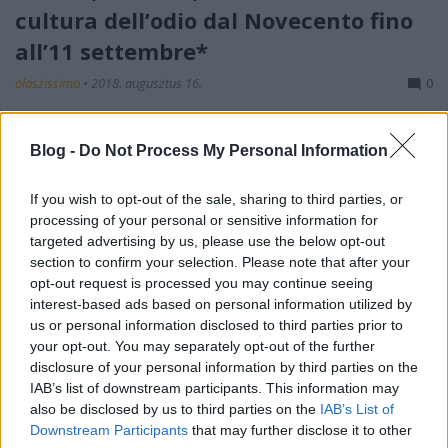
cultura dell’odio dal Novecento fino
all’11 settembre*
olaszissimo
•
2018. augusztus 16.
0
A kötet az AIPI 2016. augusztus 31-től szeptember
Blog -
Do Not Process My Personal Information
3-ig Budapesten – az ELTE BTK-n – megrendezett,
XXII. nemzetközi kongresszusa III. szekciója
válogatott előadásainak szerkesztett változatát
If you wish to opt-out of the sale, sharing to third parties, or
foglalja magában. (A III. szekció munkájáról az
processing of your personal or sensitive information for
targeted advertising by us, please use the below opt-out
alulírott által összeállított beszámoló:…
section to confirm your selection. Please note that after your
opt-out request is processed you may continue seeing
interest-based ads based on personal information utilized by
us or personal information disclosed to third parties prior to
your opt-out. You may separately opt-out of the further
disclosure of your personal information by third parties on the
IAB’s list of downstream participants. This information may
also be disclosed by us to third parties on the
IAB’s List of
Downstream Participants
that may further disclose it to other