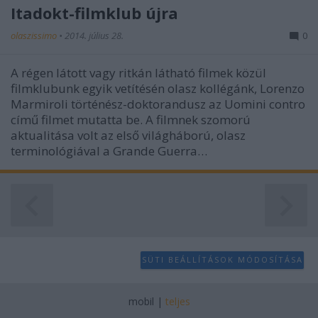
user protection.
Itadokt-filmklub újra
olaszissimo
•
2014. július 28.
0
A régen látott vagy ritkán látható filmek közül
filmklubunk egyik vetítésén olasz kollégánk, Lorenzo
Marmiroli történész-doktorandusz az Uomini contro
című filmet mutatta be. A filmnek szomorú
aktualitása volt az első világháború, olasz
terminológiával a Grande Guerra…
SÜTI BEÁLLÍTÁSOK MÓDOSÍTÁSA
mobil
|
teljes