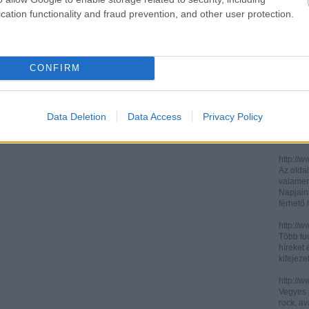
cation functionality and fraud prevention, and other user protection.
http://ww
http://ww
Két, ita
informác
CONFIRM
legújabb
http://di
Könnyen 
műelemz
Data Deletion
Data Access
Privacy Policy
század 
gimnázi
http://w
Az oldal
valamenn
Napjain
férhető
http://w
Több tuc
híreket 
kifejez
http://w
Vegyes p
rock, av