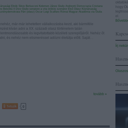
oktatóké
ársasági Elnök
Silvio Berlusconi
Kelemen János
Giulio Andreotti
Democrazia Cristiana
hogy Ol
no
Belzebú
Il Divo Giulio
senatore a vita
örökös szenátor
Első Olasz Köztársaság
legfris
szténydemokrata Párt (olasz)
Oscar Luigi Scalfaro
Római Magyar Akadémia
via Giulia
el.
Bővebbe
 nehéz, már-már lehetetlen vállalkozásba kezd, aki bármiféle
emzést kíván adni a XX. századi olasz történelem talán
Kapcso
llentmondásosabb és legvitatottabb közéleti szereplőjéről. Nehéz őt
atni, és nehéz nem elismeréssel adózni életútja előtt. Saját…
Írj nekü
Haszno
Olaszos
Haszn
tovább »
Tetszik
0