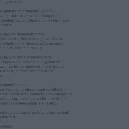
z, egy kis angol...
www.gamoto.net/dizionario%2Dlatino/
z-latin, latin-olasz szótár mindig jól jöhet.
t megtalálható egy olasz-angol és egy olasz-
zótár is.
ww.myword.it/opera/dictionary
o Gelli szerkesztésében megjelent Opera-
ingyenes online verziója, többezer opera
al a XVII. századtól 2000-ig.
ww.myword.it/spettacolo/dictionary
e Ceppa szerkesztésében megjelent XX.
színházi lexikon ingyenes online verziója,
r színész, rendező, színházi szerző
ával.
ww.quotidiani.net/
pon valamennyi olaszországi és külföldön
 olasz nyelvű újság fellelhető, a napilapoktól az
olyóiratokig, a képregényektől a televízió- és
ásokig és meteorológiai jelentésekig.
lentősebb napilapok honlapjai a következőek:
ubblica.it
iere.it
tampa.it