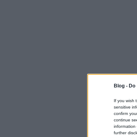
Blog -
Do 
If you wish 
sensitive in
confirm you
continue se
information 
further disc