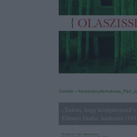
Címkék
»
Kereszténydemokrata_Párt_(o
„Tudom, hogy középtermetű va
Elhunyt Giulio Andreotti (191
Bejegyzés írója:
olaszissimo