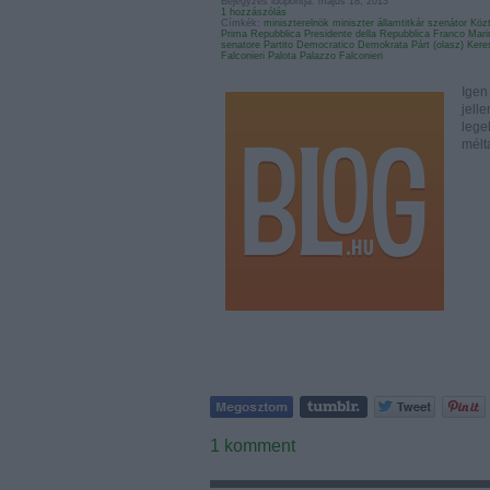
Bejegyzés időpontja: május 18, 2013
1
hozzászólás
Címkék:
miniszterelnök
miniszter
államtitkár
szenátor
Közt
Prima Repubblica
Presidente della Repubblica
Franco Mari
senatore
Partito Democratico
Demokrata Párt (olasz)
Kere
Falconieri Palota
Palazzo Falconieri
Igen
jell
lege
mélt
1
komment