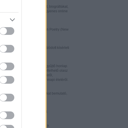
w.italialibri.net/
kortárs olasz irodalmi műveket, biográfiákat,
et és recenziókat bemutató, ingyenes online
.
ww.italianstudies.org/gradiva/
- International Journal of Italian Poetry (New
Roma)
ww.griseldaonline.it/
ai irodalomoktatásra specializálódott kísérleti
.
ww.italinemo.it/
italianisztikai folyóiratait egybegyűjtő honlap.
nformációt kínál a világban fellelhető olasz
k folyóiratairól, kiadott könyveiről,
ióiról, ösztöndíjairól és mindennapi életéről.
w.classicitaliani.it/
 ritka történelmi dokumentumokat bemutató,
 és könnyen átlátható honlap.
w.letteratura.it/
 és egyéb témákat kínáló oldal.
ww.alfabeta2.it/
 olasz folyóirat online változata.