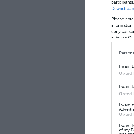
participants
Downstream 
Please note
information 
deny consent
in below Go
Persona
I want t
Opted 
I want t
Opted 
I want 
Advertis
Opted 
I want t
of my P
was col