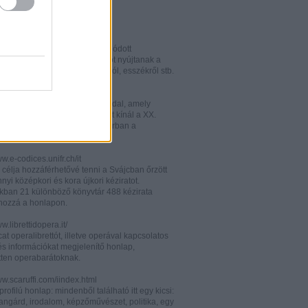
w.italianistica.info/
w.italianisticaonline.it/
lianisztikai kutatásra specializálódott
iós portál - számos információt nyújtanak a
 publikációkról, konferenciákról, esszékről stb.
gilander.libero.it/letteratura/
áttkinthető irodalomkritikai oldal, amely
éseket és szerzői életrajzokat kínál a XX.
elejéről. Célközönsége elsősorban a
umi korosztály.
ww.e-codices.unifr.ch/it
 célja hozzáférhetővé tenni a Svájcban őrzött
yi középkori és kora újkori kéziratot.
kban 21 különböző könyvtár 488 kézirata
 hozzá a honlapon.
ww.librettidopera.it/
at operalibrettót, illetve operával kapcsolatos
és információkat megjelenítő honlap,
etten operabarátoknak.
ww.scaruffi.com/iindex.html
rofilú honlap: mindenből található itt egy kicsi:
angárd, irodalom, képzőművészet, politika, egy