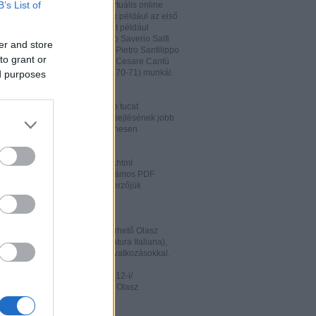
B’s List of
hatja és megőrizheti a saját virtuális online
rát. A honlapon megtalálhatóak például az első
odalomtörténeti munkák is, mint például
o Tiraboschi (1825), Francesco Saverio Salfi
er and store
 Giuseppe Maffei (1852-1853), Pietro Sanfilippo
to grant or
 Paolo Emiliani-Giudici (1863), Cesare Cantù
vagy Francesco De Sanctis (1870-71) munkái.
ed purposes
ww.liberliber.it/home/index.php
könyv, 6.320 zenei darab, több tucat
önyv segíthet az olasz nyelv kiejtésének jobb
ításában. Valamennyi file ingyenesen
rhető.
ww.letteraturaitaliana.net/index.html
őhöz nagyon hasonló oldal, számos PDF
mú olasz irodalmi művel és szerzőjük
ával gazdagítva.
ww.storiadellaletteratura.it/
 Piromalli ingyenesen hozzáférhető Olasz
történet-e (Storia della Letteratura Italiana),
is keresőprogrammal és hiperhivatkozásokkal.
ww3.unibo.it/boll900/numeri/2012-i/
tino '900». A Bolognai Egyetem Olasz
nek online folyóirata.