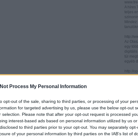
www.trec
A híres
teljes e
szinonim
Mindez 
tanulók
http://w
Az Olasz
egy töb
digitáli
túl megt
egyéb d
http://
Az ICCU 
keresőr
Not Process My Personal Information
hogy hol
partitú
http://b
to opt-out of the sale, sharing to third parties, or processing of your per
A könyv
formation for targeted advertising by us, please use the below opt-out s
kincses
r selection. Please note that after your opt-out request is processed y
Ezen az
eing interest-based ads based on personal information utilized by us or
letölth
között 
disclosed to third parties prior to your opt-out. You may separately opt-
könyvtár
losure of your personal information by third parties on the IAB’s list of
könyvei