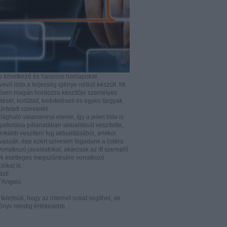
b következő és hasznos honlapokat
vő lista a teljesség igénye nélkül készült. Mi
rősen magán hordozza készítője személyes
ését, korlátait, kedvteléseit és egyes tárgyak
tüntetett szeretetét.
ilághaló valamennyi eleme, így a jelen lista is
lkotása pillanatában aktualitását veszítette,
nkább veszíteni fog aktualitásából, amikor
vassák: épp ezért szívesen fogadunk a listára
vonatkozó javaslatokat, akárcsak az itt szereplő
k esetleges megszűnésére vonatkozó
iókat is.
ást!
D’Angelo
e felejtsük, hogy az internet sokat segíthet, de
önyv mindig értékesebb...