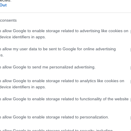
http://ww
Out
Régi és 
szerzők
folyóirat
consents
http://w
Gradiva 
o allow Google to enable storage related to advertising like cookies on
York - 
evice identifiers in apps.
http://w
o allow my user data to be sent to Google for online advertising
Az iskol
folyóirat
s.
http://w
to allow Google to send me personalized advertising.
A világ 
Számos i
tanszéke
o allow Google to enable storage related to analytics like cookies on
publikác
evice identifiers in apps.
http://ww
Régi és
o allow Google to enable storage related to functionality of the website
érdekes
http://ww
Irodalmi
o allow Google to enable storage related to personalization.
http://w
A rangos
o allow Google to enable storage related to security, including