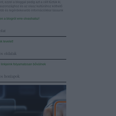
nt, ezzel a bloggal pedig azt a célt tűztük ki,
aszországhoz és az olasz kultúrához köthető
sebb és legérdekesebb információkkal lássunk
n a blogról erre olvashatsz!
lat
nk levelet!
s oldalak
 linkjeink folyamatosan bővülnek
os honlapok