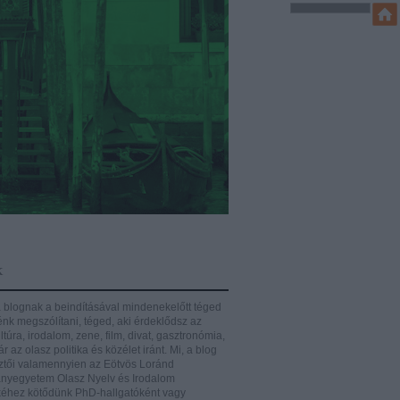
k
 blognak a beindításával mindenekelőtt téged
énk megszólítani, téged, aki érdeklődsz az
ltúra, irodalom, zene, film, divat, gasztronómia,
r az olasz politika és közélet iránt.
Mi, a blog
ztői valamennyien az Eötvös Loránd
yegyetem Olasz Nyelv és Irodalom
éhez kötődünk PhD-hallgatóként vagy