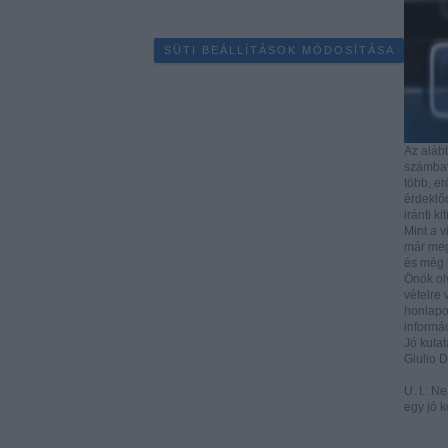
SÜTI BEÁLLÍTÁSOK MÓDOSÍTÁSA
Az aláb
számbave
több, e
érdeklőd
iránti ki
Mint a v
már mega
és még i
Önök ol
vételre 
honlapo
informác
Jó kutat
Giulio 
U. I.: N
egy jó k