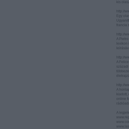
kis olas
http://
Egy olas
Ugyanit
francia s
http://w
A Pietr
lexikon 
leírásáv
http://w
A Felic
századi 
többeze
életrajz
http://w
A honla
kiadott,
online f
rádióad
A legje
www.rep
www.corr
www.las