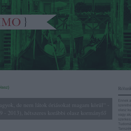
lasz)
Rólun
Ennek a
gyok, de nem látok óriásokat magam körül“ -
szeretn
olasz ku
9 - 2013), hétszeres korábbi olasz kormányfő
vagy aká
szerkes
Tudomán
Tanszék