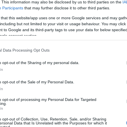
. This information may also be disclosed by us to third parties on the
IA
létrehoz
könyvtá
Participants
that may further disclose it to other third parties.
olasz ir
Girolam
 that this website/app uses one or more Google services and may gath
(1834),
including but not limited to your visit or usage behaviour. You may click 
(1859),
(1865) 
 to Google and its third-party tags to use your data for below specifi
ogle consent section.
http://w
2.495 e-
hangosk
l Data Processing Opt Outs
elsaját
hozzáfé
o opt-out of the Sharing of my personal data.
http://w
In
Az előz
formátu
életrajz
o opt-out of the Sale of my Personal Data.
http://w
In
Antonio
irodalom
to opt-out of processing my Personal Data for Targeted
digitál
ing.
In
http://w
«Bollet
o opt-out of Collection, Use, Retention, Sale, and/or Sharing
Tanszéké
ersonal Data that Is Unrelated with the Purposes for which it
lected.