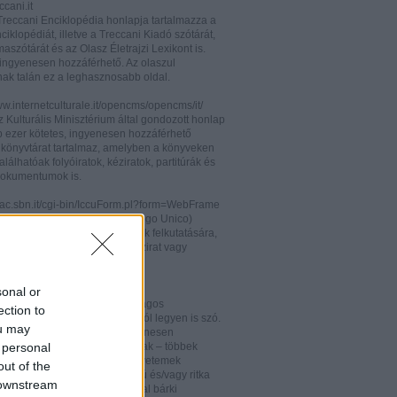
cani.it
 Treccani Enciklopédia honlapja tartalmazza a
nciklopédiát, illetve a Treccani Kiadó szótárát,
aszótárát és az Olasz Életrajzi Lexikont is.
ingyenesen hozzáférhető. Az olaszul
nak talán ez a leghasznosabb oldal.
ww.internetculturale.it/opencms/opencms/it/
 Kulturális Minisztérium által gondozott honlap
b ezer kötetes, ingyenesen hozzáférhető
s könyvtárat tartalmaz, amelyben a könyveken
alálhatóak folyóiratok, kéziratok, partitúrák és
okumentumok is.
opac.sbn.it/cgi-bin/IccuForm.pl?form=WebFrame
(Istituto Centrale per il Catalogo Unico)
endszere. Hasznos lehet annak felkutatására,
 lelhető fel egy-egy könyv, kézirat vagy
ra Olaszországban.
ooks.google.it/
sonal or
eknek és folyóiratoknak valóságos
ection to
kamrája ez, bármelyik századról legyen is szó.
ou may
 oldalon olvashatóak és ingyenesen
 personal
etőek minden nemzetiségű írónak – többek
olaszoknak is – az amerikai egyetemek
out of the
aiban digitalizált, első kiadású és/vagy ritka
 downstream
. Egy Google vagy Gmail fiókkal bárki