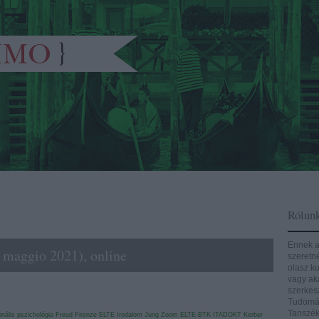
Rólun
Ennek a
7 maggio 2021), online
szeretn
olasz ku
vagy aká
szerkes
Tudomán
Tanszék
nális pszichológia
Freud
Firenze
ELTE
Irodalom
Jung
Zoom
ELTE-BTK
ITADOKT
Kerber