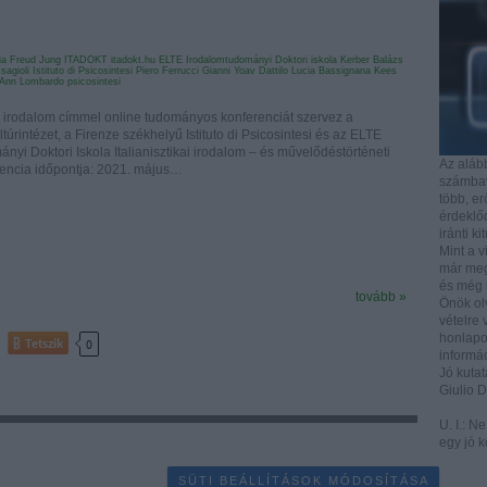
ia
Freud
Jung
ITADOKT
itadokt.hu
ELTE Irodalomtudományi Doktori iskola
Kerber Balázs
sagioli
Istituto di Psicosintesi
Piero Ferrucci
Gianni Yoav Dattilo
Lucia Bassignana
Kees
 Ann Lombardo
psicosintesi
s irodalom címmel online tudományos konferenciát szervez a
túrintézet, a Firenze székhelyű Istituto di Psicosintesi és az ELTE
yi Doktori Iskola Italianisztikai irodalom – és művelődéstörténeti
Az aláb
rencia időpontja: 2021. május…
számbave
több, e
érdeklőd
iránti ki
Mint a v
már mega
és még i
tovább »
Önök ol
vételre 
honlapo
Tetszik
0
informác
Jó kutat
Giulio 
U. I.: N
egy jó k
SÜTI BEÁLLÍTÁSOK MÓDOSÍTÁSA