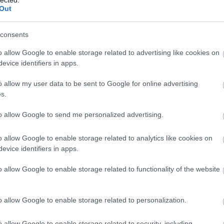
http://ww
Out
Régi és 
szerzők
folyóirat
consents
http://w
Gradiva 
o allow Google to enable storage related to advertising like cookies on
York - 
evice identifiers in apps.
http://w
o allow my user data to be sent to Google for online advertising
Az iskol
folyóirat
s.
http://w
to allow Google to send me personalized advertising.
A világ 
Számos i
tanszéke
o allow Google to enable storage related to analytics like cookies on
publikác
evice identifiers in apps.
http://ww
Régi és
o allow Google to enable storage related to functionality of the website
érdekes
http://ww
Irodalmi
o allow Google to enable storage related to personalization.
http://w
A rangos
o allow Google to enable storage related to security, including