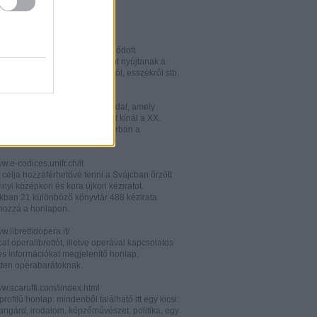
w.italianistica.info/
w.italianisticaonline.it/
lianisztikai kutatásra specializálódott
iós portál - számos információt nyújtanak a
 publikációkról, konferenciákról, esszékről stb.
gilander.libero.it/letteratura/
áttkinthető irodalomkritikai oldal, amely
éseket és szerzői életrajzokat kínál a XX.
elejéről. Célközönsége elsősorban a
umi korosztály.
ww.e-codices.unifr.ch/it
 célja hozzáférhetővé tenni a Svájcban őrzött
yi középkori és kora újkori kéziratot.
kban 21 különböző könyvtár 488 kézirata
 hozzá a honlapon.
ww.librettidopera.it/
at operalibrettót, illetve operával kapcsolatos
és információkat megjelenítő honlap,
etten operabarátoknak.
ww.scaruffi.com/iindex.html
rofilú honlap: mindenből található itt egy kicsi:
angárd, irodalom, képzőművészet, politika, egy