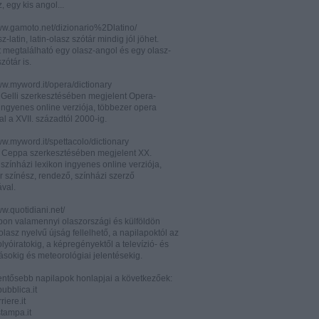
z, egy kis angol...
www.gamoto.net/dizionario%2Dlatino/
z-latin, latin-olasz szótár mindig jól jöhet.
t megtalálható egy olasz-angol és egy olasz-
zótár is.
ww.myword.it/opera/dictionary
o Gelli szerkesztésében megjelent Opera-
ingyenes online verziója, többezer opera
al a XVII. századtól 2000-ig.
ww.myword.it/spettacolo/dictionary
e Ceppa szerkesztésében megjelent XX.
színházi lexikon ingyenes online verziója,
r színész, rendező, színházi szerző
ával.
ww.quotidiani.net/
pon valamennyi olaszországi és külföldön
 olasz nyelvű újság fellelhető, a napilapoktól az
olyóiratokig, a képregényektől a televízió- és
ásokig és meteorológiai jelentésekig.
lentősebb napilapok honlapjai a következőek:
ubblica.it
iere.it
tampa.it