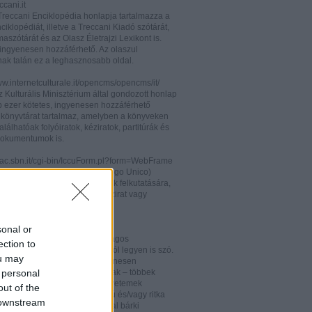
cani.it
 Treccani Enciklopédia honlapja tartalmazza a
nciklopédiát, illetve a Treccani Kiadó szótárát,
aszótárát és az Olasz Életrajzi Lexikont is.
ingyenesen hozzáférhető. Az olaszul
nak talán ez a leghasznosabb oldal.
ww.internetculturale.it/opencms/opencms/it/
 Kulturális Minisztérium által gondozott honlap
b ezer kötetes, ingyenesen hozzáférhető
s könyvtárat tartalmaz, amelyben a könyveken
alálhatóak folyóiratok, kéziratok, partitúrák és
okumentumok is.
opac.sbn.it/cgi-bin/IccuForm.pl?form=WebFrame
(Istituto Centrale per il Catalogo Unico)
endszere. Hasznos lehet annak felkutatására,
 lelhető fel egy-egy könyv, kézirat vagy
ra Olaszországban.
ooks.google.it/
sonal or
eknek és folyóiratoknak valóságos
ection to
kamrája ez, bármelyik századról legyen is szó.
ou may
 oldalon olvashatóak és ingyenesen
 personal
etőek minden nemzetiségű írónak – többek
olaszoknak is – az amerikai egyetemek
out of the
aiban digitalizált, első kiadású és/vagy ritka
 downstream
. Egy Google vagy Gmail fiókkal bárki