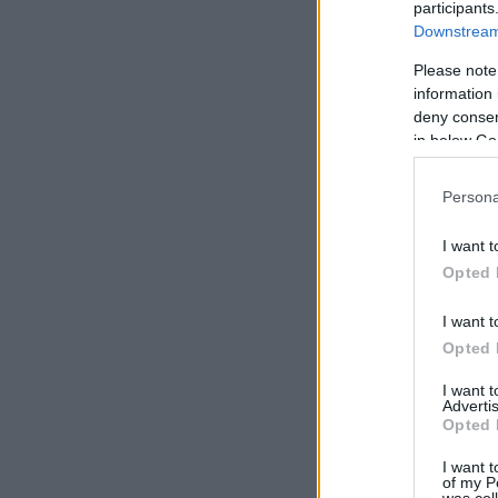
participants
Downstream 
Please note
information 
deny consent
in below Go
Persona
I want t
Opted 
I want t
Opted 
I want 
Advertis
Opted 
I want t
of my P
was col