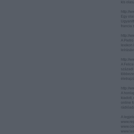
kis olas
http://
Egy olas
Ugyanit
francia s
http://w
A Pietr
lexikon 
leírásáv
http://w
A Felic
századi 
többeze
életrajz
http://w
A honla
kiadott,
online f
rádióad
A legje
www.rep
www.corr
www.las