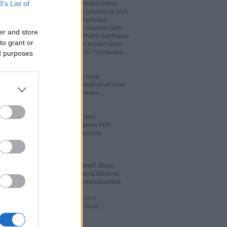
B’s List of
hatja és megőrizheti a saját virtuális online
rát. A honlapon megtalálhatóak például az első
odalomtörténeti munkák is, mint például
o Tiraboschi (1825), Francesco Saverio Salfi
er and store
 Giuseppe Maffei (1852-1853), Pietro Sanfilippo
to grant or
 Paolo Emiliani-Giudici (1863), Cesare Cantù
vagy Francesco De Sanctis (1870-71) munkái.
ed purposes
ww.liberliber.it/home/index.php
könyv, 6.320 zenei darab, több tucat
önyv segíthet az olasz nyelv kiejtésének jobb
ításában. Valamennyi file ingyenesen
rhető.
ww.letteraturaitaliana.net/index.html
őhöz nagyon hasonló oldal, számos PDF
mú olasz irodalmi művel és szerzőjük
ával gazdagítva.
ww.storiadellaletteratura.it/
 Piromalli ingyenesen hozzáférhető Olasz
történet-e (Storia della Letteratura Italiana),
is keresőprogrammal és hiperhivatkozásokkal.
ww3.unibo.it/boll900/numeri/2012-i/
tino '900». A Bolognai Egyetem Olasz
nek online folyóirata.