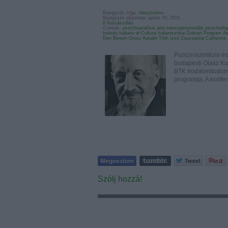
Bejegyzés írója:
olaszissimo
Bejegyzés időpontja: április 29, 2021
0 hozzászólás
Címkék:
pszichoanalízis
arte
transzperszonális pszichológ
Istituto Italiano di Cultura
Italianisztikai Doktori Program
As
Den Biesen
Orosz Katalin
Tóth Izsó Zsuzsanna
Catherine
Pszichoszintézis é
budapesti Olasz Kul
BTK Irodalomtudomán
programja. A konfe
Szólj hozzá!