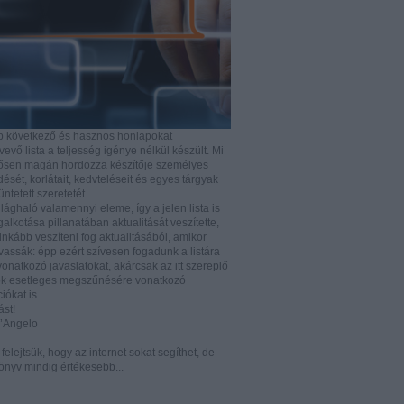
b következő és hasznos honlapokat
vő lista a teljesség igénye nélkül készült. Mi
rősen magán hordozza készítője személyes
ését, korlátait, kedvteléseit és egyes tárgyak
tüntetett szeretetét.
ilághaló valamennyi eleme, így a jelen lista is
lkotása pillanatában aktualitását veszítette,
nkább veszíteni fog aktualitásából, amikor
vassák: épp ezért szívesen fogadunk a listára
vonatkozó javaslatokat, akárcsak az itt szereplő
k esetleges megszűnésére vonatkozó
iókat is.
ást!
D’Angelo
e felejtsük, hogy az internet sokat segíthet, de
önyv mindig értékesebb...