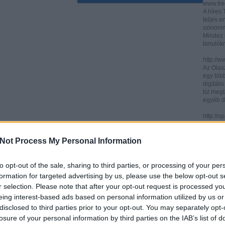
www.trec
A híres
teljes e
szinonim
Mindez 
tanulók
http://w
Az Olasz
egy töb
digitáli
túl megt
egyéb d
http://
Az ICCU 
keresőr
Not Process My Personal Information
hogy hol
partitú
http://b
to opt-out of the sale, sharing to third parties, or processing of your per
A könyv
formation for targeted advertising by us, please use the below opt-out s
kincses
r selection. Please note that after your opt-out request is processed y
Ezen az
eing interest-based ads based on personal information utilized by us or
letölth
között 
disclosed to third parties prior to your opt-out. You may separately opt-
könyvtár
losure of your personal information by third parties on the IAB’s list of
könyvei