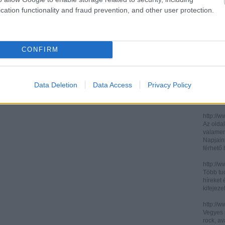
cation functionality and fraud prevention, and other user protection.
http://ww
http://ww
Két, ita
informác
CONFIRM
legújabb
http://di
Könnyen 
műelemz
Data Deletion
Data Access
Privacy Policy
század 
gimnázi
http://w
Az oldal
valamenn
Napjain
férhető
http://w
Több tuc
híreket 
kifejez
http://w
Vegyes p
rock, av