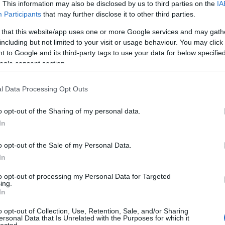
. This information may also be disclosed by us to third parties on the
IA
létrehoz
könyvtá
Participants
that may further disclose it to other third parties.
olasz ir
Girolam
 that this website/app uses one or more Google services and may gath
(1834),
including but not limited to your visit or usage behaviour. You may click 
(1859),
(1865) 
 to Google and its third-party tags to use your data for below specifi
ogle consent section.
http://w
2.495 e-
hangosk
l Data Processing Opt Outs
elsaját
hozzáfé
o opt-out of the Sharing of my personal data.
http://w
In
Az előz
formátu
életrajz
o opt-out of the Sale of my Personal Data.
http://w
In
Antonio
irodalom
to opt-out of processing my Personal Data for Targeted
digitál
ing.
In
http://w
«Bollet
o opt-out of Collection, Use, Retention, Sale, and/or Sharing
Tanszéké
ersonal Data that Is Unrelated with the Purposes for which it
lected.