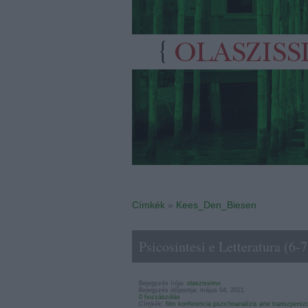
Címkék
»
Kees_Den_Biesen
Psicosintesi e Letteratura (6-
Bejegyzés írója:
olaszissimo
Bejegyzés időpontja: május 04, 2021
0 hozzászólás
Címkék:
film
konferencia
pszichoanalízis
arte
transzperszo