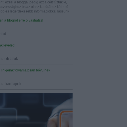
nt, ezzel a bloggal pedig azt a célt tűztük ki,
aszországhoz és az olasz kultúrához köthető
sebb és legérdekesebb információkkal lássunk
n a blogról erre olvashatsz!
lat
nk levelet!
s oldalak
 linkjeink folyamatosan bővülnek
os honlapok