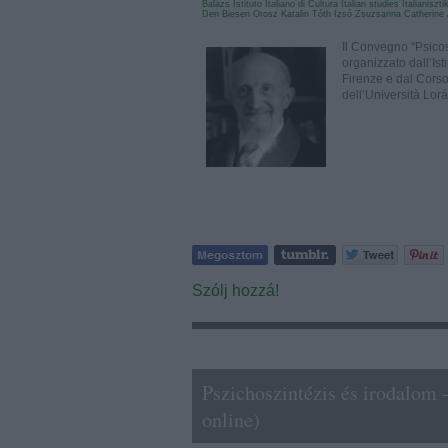
Balázs
Istituto Italiano di Cultura
Italian studies
Italianiszt
Den Biesen
Orosz Katalin
Tóth Izsó Zsuzsanna
Catherine
Il Convegno “Psicosi
organizzato dall’Isti
Firenze e dal Corso 
dell’Università Lo
Szólj hozzá!
Pszichoszintézis és irodalom 
online)