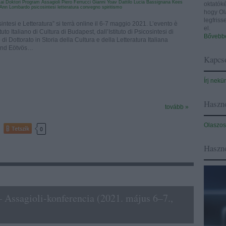
ikai Doktori Program
Assagioli
Piero Ferrucci
Gianni Yoav Dattilo
Lucia Bassignana
Kees
oktatóké
 Ann Lombardo
psicosintesi
letteratura
convegno
spiritismo
hogy Ol
legfris
ntesi e Letteratura” si terrà online il 6-7 maggio 2021. L’evento è
el.
tuto Italiano di Cultura di Budapest, dall’Istituto di Psicosintesi di
Bővebbe
di Dottorato in Storia della Cultura e della Letteratura Italiana
ránd Eötvös…
Kapcso
Írj nekü
Haszno
tovább »
Olaszos
Tetszik
0
Haszn
– Assagioli-konferencia (2021. május 6–7.,