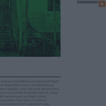
k
 blognak a beindításával mindenekelőtt téged
énk megszólítani, téged, aki érdeklődsz az
ltúra, irodalom, zene, film, divat, gasztronómia,
r az olasz politika és közélet iránt.
Mi, a blog
ztői valamennyien az Eötvös Loránd
yegyetem Olasz Nyelv és Irodalom
éhez kötődünk PhD-hallgatóként vagy