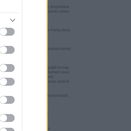
w.italialibri.net/
kortárs olasz irodalmi műveket, biográfiákat,
et és recenziókat bemutató, ingyenes online
.
ww.italianstudies.org/gradiva/
- International Journal of Italian Poetry (New
Roma)
ww.griseldaonline.it/
ai irodalomoktatásra specializálódott kísérleti
.
ww.italinemo.it/
italianisztikai folyóiratait egybegyűjtő honlap.
nformációt kínál a világban fellelhető olasz
k folyóiratairól, kiadott könyveiről,
ióiról, ösztöndíjairól és mindennapi életéről.
w.classicitaliani.it/
 ritka történelmi dokumentumokat bemutató,
 és könnyen átlátható honlap.
w.letteratura.it/
 és egyéb témákat kínáló oldal.
ww.alfabeta2.it/
 olasz folyóirat online változata.