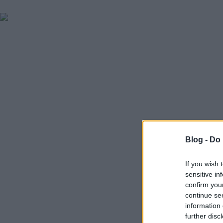
Blog -
Do 
If you wish 
sensitive in
confirm you
continue se
information 
further disc