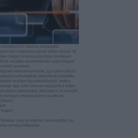
b következő és hasznos honlapokat
vő lista a teljesség igénye nélkül készült. Mi
rősen magán hordozza készítője személyes
ését, korlátait, kedvteléseit és egyes tárgyak
tüntetett szeretetét.
ilághaló valamennyi eleme, így a jelen lista is
lkotása pillanatában aktualitását veszítette,
nkább veszíteni fog aktualitásából, amikor
vassák: épp ezért szívesen fogadunk a listára
vonatkozó javaslatokat, akárcsak az itt szereplő
k esetleges megszűnésére vonatkozó
iókat is.
ást!
D’Angelo
e felejtsük, hogy az internet sokat segíthet, de
önyv mindig értékesebb...