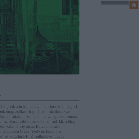
k
 blognak a beindításával mindenekelőtt téged
énk megszólítani, téged, aki érdeklődsz az
ltúra, irodalom, zene, film, divat, gasztronómia,
r az olasz politika és közélet iránt.
Mi, a blog
ztői valamennyien az Eötvös Loránd
yegyetem Olasz Nyelv és Irodalom
éhez kötődünk PhD-hallgatóként vagy