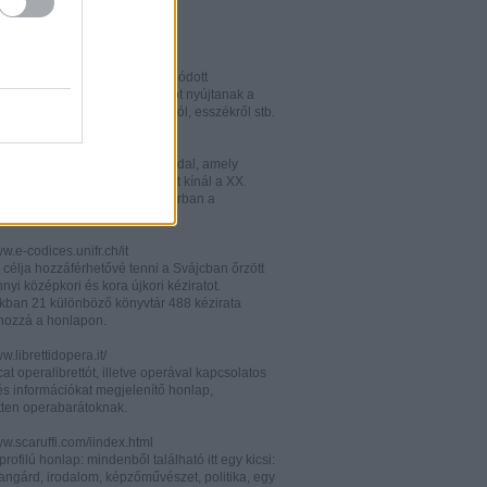
w.italianistica.info/
w.italianisticaonline.it/
lianisztikai kutatásra specializálódott
iós portál - számos információt nyújtanak a
 publikációkról, konferenciákról, esszékről stb.
gilander.libero.it/letteratura/
áttkinthető irodalomkritikai oldal, amely
éseket és szerzői életrajzokat kínál a XX.
elejéről. Célközönsége elsősorban a
umi korosztály.
ww.e-codices.unifr.ch/it
 célja hozzáférhetővé tenni a Svájcban őrzött
yi középkori és kora újkori kéziratot.
kban 21 különböző könyvtár 488 kézirata
 hozzá a honlapon.
ww.librettidopera.it/
at operalibrettót, illetve operával kapcsolatos
és információkat megjelenítő honlap,
etten operabarátoknak.
ww.scaruffi.com/iindex.html
rofilú honlap: mindenből található itt egy kicsi:
angárd, irodalom, képzőművészet, politika, egy