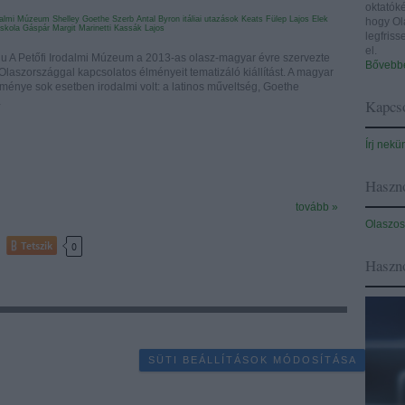
oktatóké
odalmi Múzeum
Shelley
Goethe
Szerb Antal
Byron
itáliai utazások
Keats
Fülep Lajos
Elek
hogy Ol
iskola
Gáspár Margit
Marinetti
Kassák Lajos
legfris
el.
.hu A Petőfi Irodalmi Múzeum a 2013-as olasz-magyar évre szervezte
Bővebbe
laszországgal kapcsolatos élményeit tematizáló kiállítást. A magyar
ménye sok esetben irodalmi volt: a latinos műveltség, Goethe
…
Kapcso
Írj nekü
Haszno
tovább »
Olaszos
Tetszik
0
Haszn
SÜTI BEÁLLÍTÁSOK MÓDOSÍTÁSA