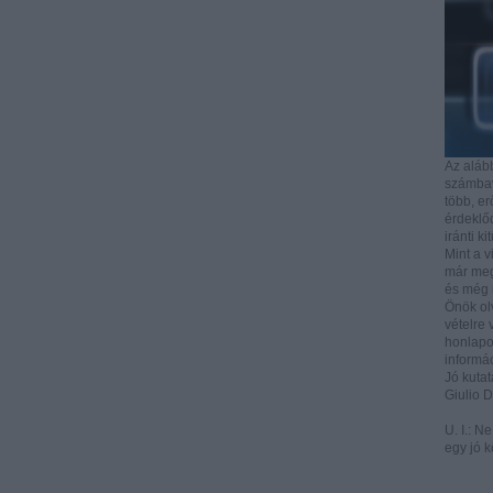
Az aláb
számbave
több, e
érdeklőd
iránti ki
Mint a v
már mega
és még i
Önök ol
vételre 
honlapo
informác
Jó kutat
Giulio 
U. I.: N
egy jó k