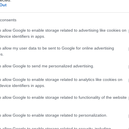
http://ww
Out
Régi és 
szerzők
folyóirat
consents
http://w
Gradiva 
o allow Google to enable storage related to advertising like cookies on
York - 
evice identifiers in apps.
http://w
o allow my user data to be sent to Google for online advertising
Az iskol
folyóirat
s.
http://w
to allow Google to send me personalized advertising.
A világ 
Számos i
tanszéke
o allow Google to enable storage related to analytics like cookies on
publikác
evice identifiers in apps.
http://ww
Régi és
o allow Google to enable storage related to functionality of the website
érdekes
http://ww
Irodalmi
o allow Google to enable storage related to personalization.
http://w
A rangos
o allow Google to enable storage related to security, including