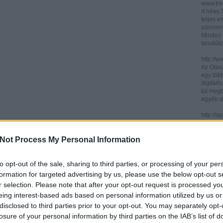
www.trec
A híres
teljes e
szinonim
Mindez 
tanulók
http://w
Az Olasz
egy töb
digitáli
túl megt
egyéb d
http://
Az ICCU 
keresőr
Not Process My Personal Information
hogy hol
partitú
http://b
to opt-out of the sale, sharing to third parties, or processing of your per
A könyv
formation for targeted advertising by us, please use the below opt-out s
kincses
r selection. Please note that after your opt-out request is processed y
Ezen az
eing interest-based ads based on personal information utilized by us or
letölth
között 
disclosed to third parties prior to your opt-out. You may separately opt-
könyvtár
losure of your personal information by third parties on the IAB’s list of
könyvei