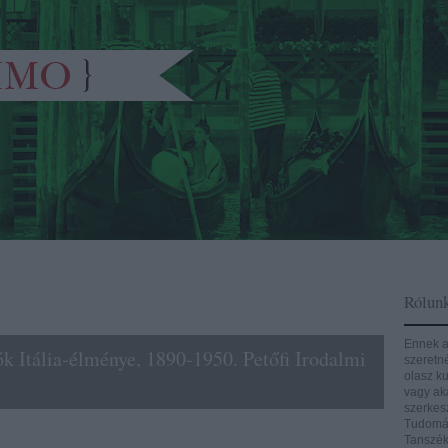
Rólun
Ennek a
k Itália-élménye, 1890-1950. Petőfi Irodalmi
szeretn
olasz ku
vagy aká
szerkes
Tudomán
Tanszék