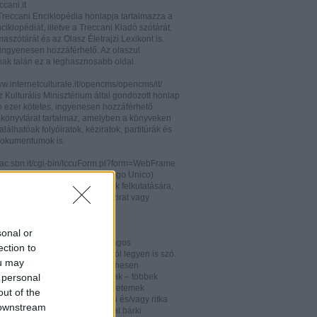
cani.it
 Treccani Enciklopédia honlapja tartalmazza a
nciklopédiát, illetve a Treccani Kiadó szótárát,
aszótárát és az Olasz Életrajzi Lexikont is.
ingyenesen hozzáférhető. Az olaszul
nak talán ez a leghasznosabb oldal.
ww.internetculturale.it/opencms/opencms/it/
 Kulturális Minisztérium által gondozott honlap
b ezer kötetes, ingyenesen hozzáférhető
s könyvtárat tartalmaz, amelyben a könyveken
alálhatóak folyóiratok, kéziratok, partitúrák és
okumentumok is.
opac.sbn.it/cgi-bin/IccuForm.pl?form=WebFrame
(Istituto Centrale per il Catalogo Unico)
endszere. Hasznos lehet annak felkutatására,
 lelhető fel egy-egy könyv, kézirat vagy
ra Olaszországban.
ooks.google.it/
sonal or
eknek és folyóiratoknak valóságos
ection to
kamrája ez, bármelyik századról legyen is szó.
ou may
 oldalon olvashatóak és ingyenesen
 personal
etőek minden nemzetiségű írónak – többek
olaszoknak is – az amerikai egyetemek
out of the
aiban digitalizált, első kiadású és/vagy ritka
 downstream
. Egy Google vagy Gmail fiókkal bárki