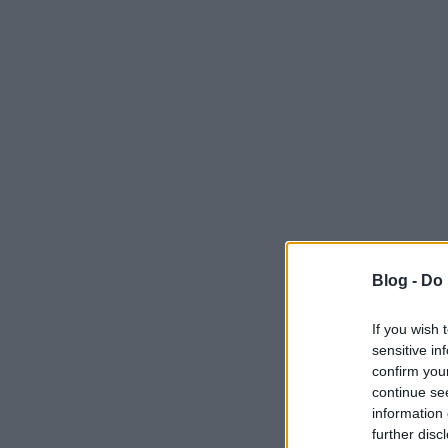
Blog -
Do 
If you wish 
sensitive in
confirm you
continue se
information 
further disc