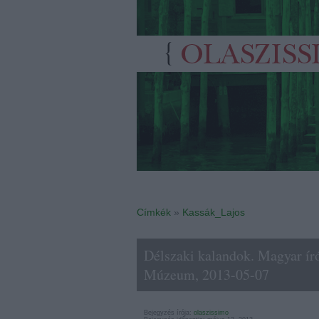
Címkék
»
Kassák_Lajos
Délszaki kalandok. Magyar író
Múzeum, 2013-05-07
Bejegyzés írója:
olaszissimo