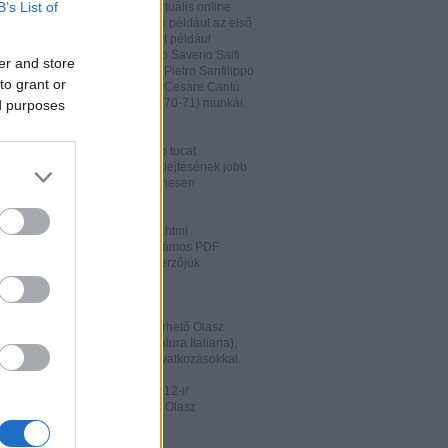
B’s List of
hatja és megőrizheti a saját virtuális online
rát. A honlapon megtalálhatóak például az első
odalomtörténeti munkák is, mint például
o Tiraboschi (1825), Francesco Saverio Salfi
er and store
 Giuseppe Maffei (1852-1853), Pietro Sanfilippo
to grant or
 Paolo Emiliani-Giudici (1863), Cesare Cantù
vagy Francesco De Sanctis (1870-71) munkái.
ed purposes
ww.liberliber.it/home/index.php
könyv, 6.320 zenei darab, több tucat
önyv segíthet az olasz nyelv kiejtésének jobb
ításában. Valamennyi file ingyenesen
rhető.
ww.letteraturaitaliana.net/index.html
őhöz nagyon hasonló oldal, számos PDF
mú olasz irodalmi művel és szerzőjük
ával gazdagítva.
ww.storiadellaletteratura.it/
 Piromalli ingyenesen hozzáférhető Olasz
történet-e (Storia della Letteratura Italiana),
is keresőprogrammal és hiperhivatkozásokkal.
ww3.unibo.it/boll900/numeri/2012-i/
tino '900». A Bolognai Egyetem Olasz
nek online folyóirata.