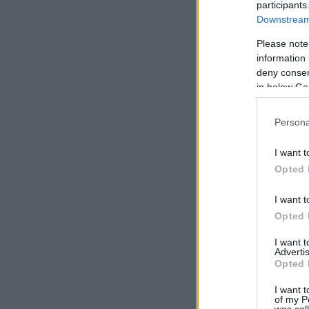
participants
Downstream 
Please note
information 
deny consent
in below Go
Persona
I want t
Opted 
I want t
Opted 
I want 
Advertis
Opted 
I want t
of my P
was col