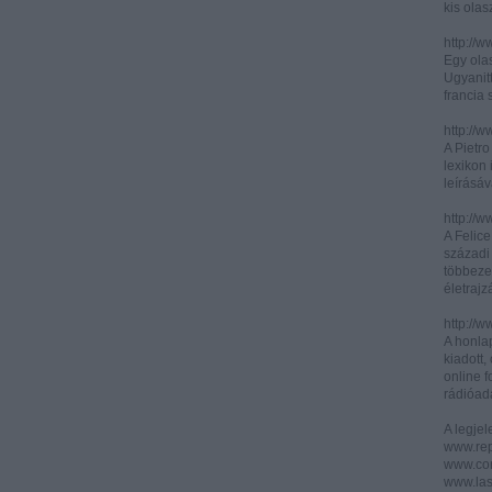
kis olas
http://
Egy olas
Ugyanit
francia s
http://w
A Pietr
lexikon 
leírásáv
http://w
A Felic
századi 
többeze
életrajz
http://w
A honla
kiadott,
online f
rádióad
A legje
www.rep
www.corr
www.las