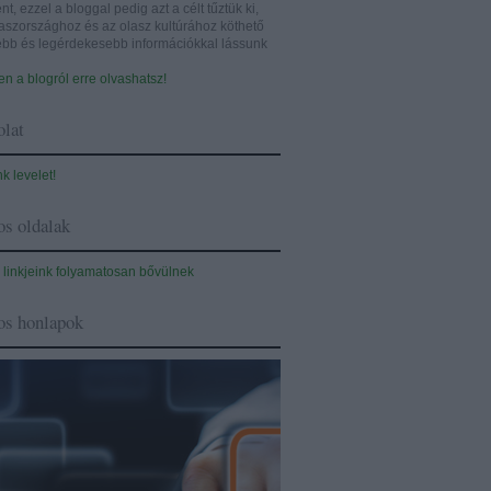
nt, ezzel a bloggal pedig azt a célt tűztük ki,
aszországhoz és az olasz kultúrához köthető
sebb és legérdekesebb információkkal lássunk
n a blogról erre olvashatsz!
lat
nk levelet!
s oldalak
 linkjeink folyamatosan bővülnek
os honlapok