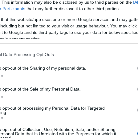
. This information may also be disclosed by us to third parties on the
IA
létrehoz
könyvtá
Participants
that may further disclose it to other third parties.
olasz ir
Girolam
 that this website/app uses one or more Google services and may gath
(1834),
including but not limited to your visit or usage behaviour. You may click 
(1859),
(1865) 
 to Google and its third-party tags to use your data for below specifi
ogle consent section.
http://w
2.495 e-
hangosk
l Data Processing Opt Outs
elsaját
hozzáfé
o opt-out of the Sharing of my personal data.
http://w
In
Az előz
formátu
életrajz
o opt-out of the Sale of my Personal Data.
http://w
In
Antonio
irodalom
to opt-out of processing my Personal Data for Targeted
digitál
ing.
In
http://w
«Bollet
o opt-out of Collection, Use, Retention, Sale, and/or Sharing
Tanszéké
ersonal Data that Is Unrelated with the Purposes for which it
lected.