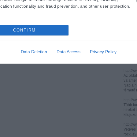
cation functionality and fraud prevention, and other user protection.
http://ww
http://ww
Két, ita
informác
CONFIRM
legújabb
http://di
Könnyen 
műelemz
Data Deletion
Data Access
Privacy Policy
század 
gimnázi
http://w
Az oldal
valamenn
Napjain
férhető
http://w
Több tuc
híreket 
kifejez
http://w
Vegyes p
rock, av