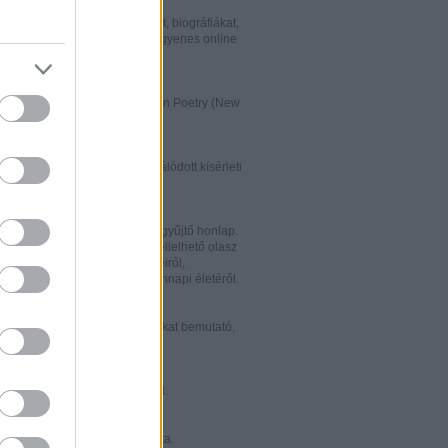
w.italialibri.net/
kortárs olasz irodalmi műveket, biográfiákat,
et és recenziókat bemutató, ingyenes online
.
ww.italianstudies.org/gradiva/
- International Journal of Italian Poetry (New
Roma)
ww.griseldaonline.it/
ai irodalomoktatásra specializálódott kísérleti
.
ww.italinemo.it/
italianisztikai folyóiratait egybegyűjtő honlap.
nformációt kínál a világban fellelhető olasz
k folyóiratairól, kiadott könyveiről,
ióiról, ösztöndíjairól és mindennapi életéről.
w.classicitaliani.it/
 ritka történelmi dokumentumokat bemutató,
 és könnyen átlátható honlap.
w.letteratura.it/
 és egyéb témákat kínáló oldal.
ww.alfabeta2.it/
 olasz folyóirat online változata.