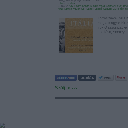
Bejegyzés időpontja: május 12, 2013
0 hozzászólás
Címkék:
Ady Endre
Babits Mihály
Márai Sándor
Petőfi Ir
Artúr
Kaffka Margit
Cs. Szabó László
Gulácsi Lajos
római 
Forrás: www.litera
meg a magyar írók O
írók Olaszország-él
útleírása, Shelley,
Szólj hozzá!