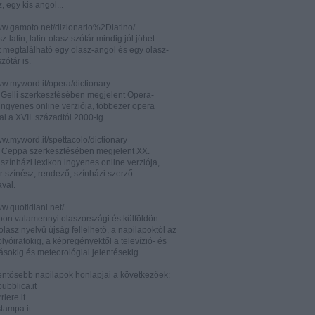
z, egy kis angol...
www.gamoto.net/dizionario%2Dlatino/
z-latin, latin-olasz szótár mindig jól jöhet.
t megtalálható egy olasz-angol és egy olasz-
zótár is.
ww.myword.it/opera/dictionary
o Gelli szerkesztésében megjelent Opera-
ingyenes online verziója, többezer opera
al a XVII. századtól 2000-ig.
ww.myword.it/spettacolo/dictionary
e Ceppa szerkesztésében megjelent XX.
színházi lexikon ingyenes online verziója,
r színész, rendező, színházi szerző
ával.
ww.quotidiani.net/
pon valamennyi olaszországi és külföldön
 olasz nyelvű újság fellelhető, a napilapoktól az
olyóiratokig, a képregényektől a televízió- és
ásokig és meteorológiai jelentésekig.
lentősebb napilapok honlapjai a következőek:
ubblica.it
iere.it
tampa.it