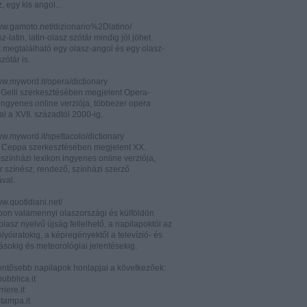
z, egy kis angol...
www.gamoto.net/dizionario%2Dlatino/
z-latin, latin-olasz szótár mindig jól jöhet.
t megtalálható egy olasz-angol és egy olasz-
zótár is.
ww.myword.it/opera/dictionary
o Gelli szerkesztésében megjelent Opera-
ingyenes online verziója, többezer opera
al a XVII. századtól 2000-ig.
ww.myword.it/spettacolo/dictionary
e Ceppa szerkesztésében megjelent XX.
színházi lexikon ingyenes online verziója,
r színész, rendező, színházi szerző
ával.
ww.quotidiani.net/
pon valamennyi olaszországi és külföldön
 olasz nyelvű újság fellelhető, a napilapoktól az
olyóiratokig, a képregényektől a televízió- és
ásokig és meteorológiai jelentésekig.
lentősebb napilapok honlapjai a következőek:
ubblica.it
iere.it
tampa.it