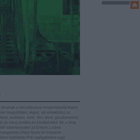
k
 blognak a beindításával mindenekelőtt téged
énk megszólítani, téged, aki érdeklődsz az
ltúra, irodalom, zene, film, divat, gasztronómia,
r az olasz politika és közélet iránt.
Mi, a blog
ztői valamennyien az Eötvös Loránd
yegyetem Olasz Nyelv és Irodalom
éhez kötődünk PhD-hallgatóként vagy