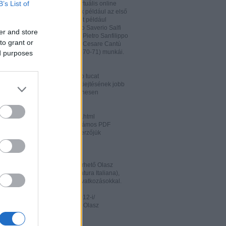
B’s List of
hatja és megőrizheti a saját virtuális online
rát. A honlapon megtalálhatóak például az első
odalomtörténeti munkák is, mint például
o Tiraboschi (1825), Francesco Saverio Salfi
er and store
 Giuseppe Maffei (1852-1853), Pietro Sanfilippo
to grant or
 Paolo Emiliani-Giudici (1863), Cesare Cantù
vagy Francesco De Sanctis (1870-71) munkái.
ed purposes
ww.liberliber.it/home/index.php
könyv, 6.320 zenei darab, több tucat
önyv segíthet az olasz nyelv kiejtésének jobb
ításában. Valamennyi file ingyenesen
rhető.
ww.letteraturaitaliana.net/index.html
őhöz nagyon hasonló oldal, számos PDF
mú olasz irodalmi művel és szerzőjük
ával gazdagítva.
ww.storiadellaletteratura.it/
 Piromalli ingyenesen hozzáférhető Olasz
történet-e (Storia della Letteratura Italiana),
is keresőprogrammal és hiperhivatkozásokkal.
ww3.unibo.it/boll900/numeri/2012-i/
tino '900». A Bolognai Egyetem Olasz
nek online folyóirata.