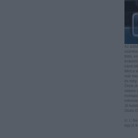
Az aláb
számbave
több, e
érdeklőd
iránti ki
Mint a v
már mega
és még i
Önök ol
vételre 
honlapo
informác
Jó kutat
Giulio 
U. I.: N
egy jó k