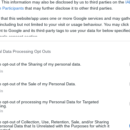
. This information may also be disclosed by us to third parties on the
IA
létrehoz
könyvtá
Participants
that may further disclose it to other third parties.
olasz ir
Girolam
 that this website/app uses one or more Google services and may gath
(1834),
including but not limited to your visit or usage behaviour. You may click 
(1859),
(1865) 
 to Google and its third-party tags to use your data for below specifi
ogle consent section.
http://w
2.495 e-
hangosk
l Data Processing Opt Outs
elsaját
hozzáfé
o opt-out of the Sharing of my personal data.
http://w
In
Az előz
formátu
életrajz
o opt-out of the Sale of my Personal Data.
http://w
In
Antonio
irodalom
to opt-out of processing my Personal Data for Targeted
digitál
ing.
In
http://w
«Bollet
o opt-out of Collection, Use, Retention, Sale, and/or Sharing
Tanszéké
ersonal Data that Is Unrelated with the Purposes for which it
lected.