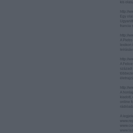
kis olas
http://
Egy olas
Ugyanit
francia s
http://w
A Pietr
lexikon 
leírásáv
http://w
A Felic
századi 
többeze
életrajz
http://w
A honla
kiadott,
online f
rádióad
A legje
www.rep
www.corr
www.las