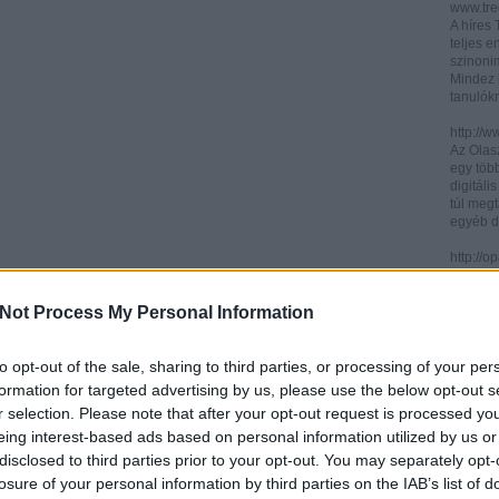
www.trec
A híres
teljes e
szinonim
Mindez 
tanulók
http://w
Az Olasz
egy töb
digitáli
túl megt
egyéb d
http://
Az ICCU 
keresőr
Not Process My Personal Information
hogy hol
partitú
http://b
to opt-out of the sale, sharing to third parties, or processing of your per
A könyv
formation for targeted advertising by us, please use the below opt-out s
kincses
r selection. Please note that after your opt-out request is processed y
Ezen az
eing interest-based ads based on personal information utilized by us or
letölth
között 
disclosed to third parties prior to your opt-out. You may separately opt-
könyvtár
losure of your personal information by third parties on the IAB’s list of
könyvei