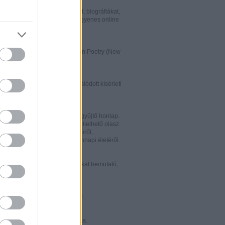
w.italialibri.net/
kortárs olasz irodalmi műveket, biográfiákat,
et és recenziókat bemutató, ingyenes online
.
ww.italianstudies.org/gradiva/
- International Journal of Italian Poetry (New
Roma)
ww.griseldaonline.it/
ai irodalomoktatásra specializálódott kísérleti
.
ww.italinemo.it/
italianisztikai folyóiratait egybegyűjtő honlap.
nformációt kínál a világban fellelhető olasz
k folyóiratairól, kiadott könyveiről,
ióiról, ösztöndíjairól és mindennapi életéről.
w.classicitaliani.it/
 ritka történelmi dokumentumokat bemutató,
 és könnyen átlátható honlap.
w.letteratura.it/
 és egyéb témákat kínáló oldal.
ww.alfabeta2.it/
 olasz folyóirat online változata.