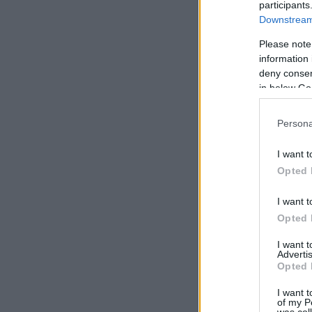
participants
Downstream 
Please note
information 
deny consent
in below Go
Persona
I want t
Opted 
I want t
Opted 
I want 
Advertis
Opted 
I want t
of my P
was col