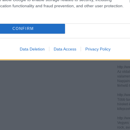
cation functionality and fraud prevention, and other user protection.
http://ww
http://ww
Két, ita
informác
CONFIRM
legújabb
http://di
Könnyen 
műelemz
Data Deletion
Data Access
Privacy Policy
század 
gimnázi
http://w
Az oldal
valamenn
Napjain
férhető
http://w
Több tuc
híreket 
kifejez
http://w
Vegyes p
rock, av