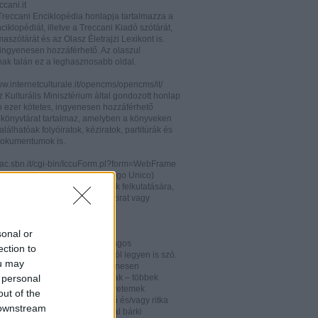
cani.it
 Treccani Enciklopédia honlapja tartalmazza a
nciklopédiát, illetve a Treccani Kiadó szótárát,
aszótárát és az Olasz Életrajzi Lexikont is.
ingyenesen hozzáférhető. Az olaszul
nak talán ez a leghasznosabb oldal.
ww.internetculturale.it/opencms/opencms/it/
 Kulturális Minisztérium által gondozott honlap
b ezer kötetes, ingyenesen hozzáférhető
s könyvtárat tartalmaz, amelyben a könyveken
alálhatóak folyóiratok, kéziratok, partitúrák és
okumentumok is.
opac.sbn.it/cgi-bin/IccuForm.pl?form=WebFrame
(Istituto Centrale per il Catalogo Unico)
endszere. Hasznos lehet annak felkutatására,
 lelhető fel egy-egy könyv, kézirat vagy
ra Olaszországban.
ooks.google.it/
sonal or
eknek és folyóiratoknak valóságos
ection to
kamrája ez, bármelyik századról legyen is szó.
ou may
 oldalon olvashatóak és ingyenesen
 personal
etőek minden nemzetiségű írónak – többek
olaszoknak is – az amerikai egyetemek
out of the
aiban digitalizált, első kiadású és/vagy ritka
 downstream
. Egy Google vagy Gmail fiókkal bárki