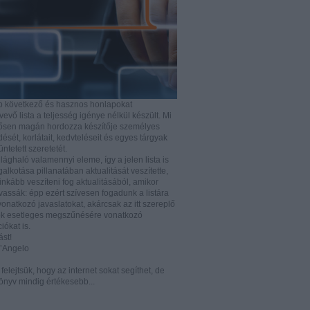
b következő és hasznos honlapokat
vő lista a teljesség igénye nélkül készült. Mi
rősen magán hordozza készítője személyes
ését, korlátait, kedvteléseit és egyes tárgyak
tüntetett szeretetét.
ilághaló valamennyi eleme, így a jelen lista is
lkotása pillanatában aktualitását veszítette,
nkább veszíteni fog aktualitásából, amikor
vassák: épp ezért szívesen fogadunk a listára
vonatkozó javaslatokat, akárcsak az itt szereplő
k esetleges megszűnésére vonatkozó
iókat is.
ást!
D’Angelo
e felejtsük, hogy az internet sokat segíthet, de
önyv mindig értékesebb...