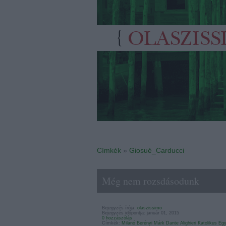
Címkék
»
Giosué_Carducci
Még nem rozsdásodunk
Bejegyzés írója:
olaszissimo
Bejegyzés időpontja: január 01, 2015
0 hozzászólás
Címkék:
Milánó
Berényi Márk
Dante Alighieri
Katolikus Eg