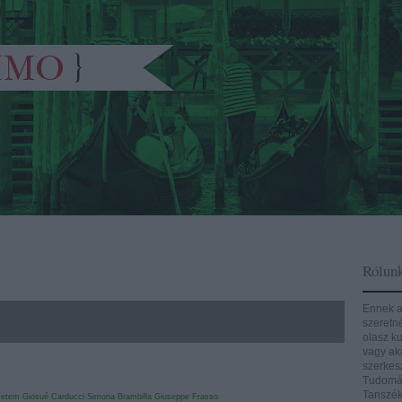
Rólun
Ennek a
szeretn
olasz ku
vagy aká
szerkes
Tudomán
Tanszék
yetem
Giosué Carducci
Simona Brambilla
Giuseppe Frasso