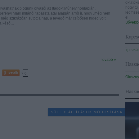
oktatóké
hogy Ol
olvashatnak blogunk olvasói az Itadokt Műhely honlapján.
legfris
rényi Márk milánói tapasztalatai alapján arról ír, hogy „még nem
el.
még szikrázóan sütött a nap, a levegő már csípősen hideg volt
Bővebbe
 a késő…
Kapcso
Írj nekü
tovább »
Haszno
Tetszik
0
Olaszos
Haszn
SÜTI BEÁLLÍTÁSOK MÓDOSÍTÁSA