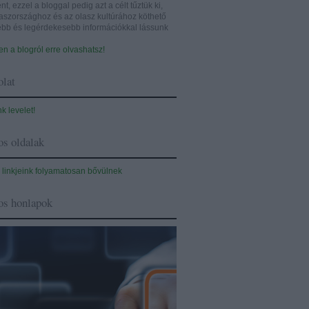
nt, ezzel a bloggal pedig azt a célt tűztük ki,
aszországhoz és az olasz kultúrához köthető
sebb és legérdekesebb információkkal lássunk
n a blogról erre olvashatsz!
lat
nk levelet!
s oldalak
 linkjeink folyamatosan bővülnek
os honlapok