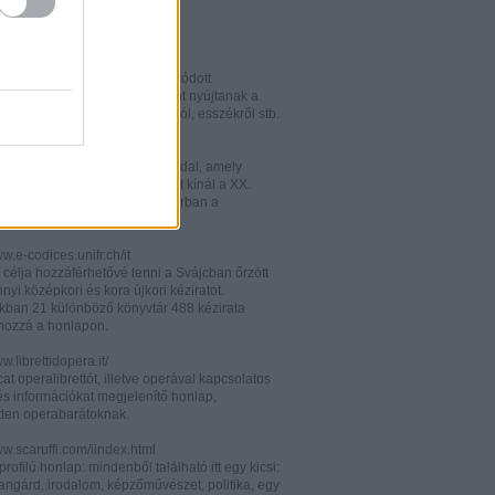
w.italianistica.info/
w.italianisticaonline.it/
lianisztikai kutatásra specializálódott
iós portál - számos információt nyújtanak a
 publikációkról, konferenciákról, esszékről stb.
gilander.libero.it/letteratura/
áttkinthető irodalomkritikai oldal, amely
éseket és szerzői életrajzokat kínál a XX.
elejéről. Célközönsége elsősorban a
umi korosztály.
ww.e-codices.unifr.ch/it
 célja hozzáférhetővé tenni a Svájcban őrzött
yi középkori és kora újkori kéziratot.
kban 21 különböző könyvtár 488 kézirata
 hozzá a honlapon.
ww.librettidopera.it/
at operalibrettót, illetve operával kapcsolatos
és információkat megjelenítő honlap,
etten operabarátoknak.
ww.scaruffi.com/iindex.html
rofilú honlap: mindenből található itt egy kicsi:
angárd, irodalom, képzőművészet, politika, egy