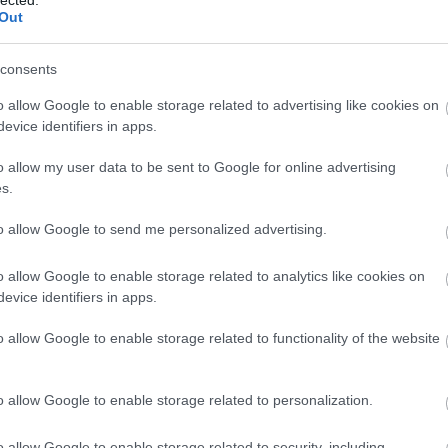
http://ww
Out
Régi és 
szerzők
folyóirat
consents
http://w
Gradiva 
o allow Google to enable storage related to advertising like cookies on
York - 
evice identifiers in apps.
http://w
o allow my user data to be sent to Google for online advertising
Az iskol
folyóirat
s.
http://w
to allow Google to send me personalized advertising.
A világ 
Számos i
tanszéke
o allow Google to enable storage related to analytics like cookies on
publikác
evice identifiers in apps.
http://ww
Régi és
o allow Google to enable storage related to functionality of the website
érdekes
http://ww
Irodalmi
o allow Google to enable storage related to personalization.
http://w
A rangos
o allow Google to enable storage related to security, including