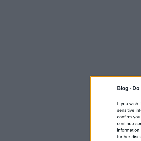
Blog -
Do 
If you wish 
sensitive in
confirm you
continue se
information 
further disc