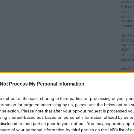
www.trec
A híres
teljes e
szinonim
Mindez 
tanulók
http://w
Az Olasz
egy töb
digitáli
túl megt
egyéb d
http://
Az ICCU 
keresőr
Not Process My Personal Information
hogy hol
partitú
http://b
to opt-out of the sale, sharing to third parties, or processing of your per
A könyv
formation for targeted advertising by us, please use the below opt-out s
kincses
r selection. Please note that after your opt-out request is processed y
Ezen az
eing interest-based ads based on personal information utilized by us or
letölth
között 
disclosed to third parties prior to your opt-out. You may separately opt-
könyvtár
losure of your personal information by third parties on the IAB’s list of
könyvei