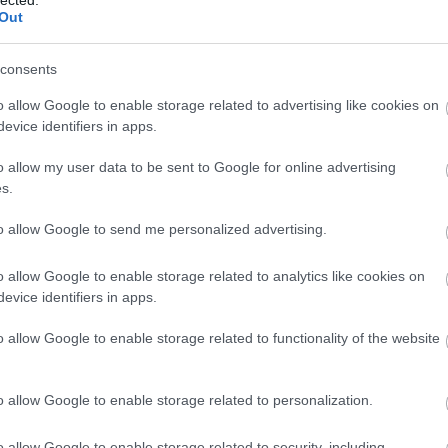
http://ww
Out
Régi és 
szerzők
folyóirat
consents
http://w
Gradiva 
o allow Google to enable storage related to advertising like cookies on
York - 
evice identifiers in apps.
http://w
o allow my user data to be sent to Google for online advertising
Az iskol
folyóirat
s.
http://w
to allow Google to send me personalized advertising.
A világ 
Számos i
tanszéke
o allow Google to enable storage related to analytics like cookies on
publikác
evice identifiers in apps.
http://ww
Régi és
o allow Google to enable storage related to functionality of the website
érdekes
http://ww
Irodalmi
o allow Google to enable storage related to personalization.
http://w
A rangos
o allow Google to enable storage related to security, including