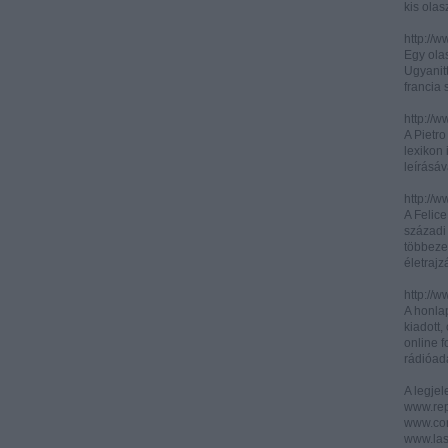
kis olas
http://
Egy olas
Ugyanit
francia s
http://w
A Pietr
lexikon 
leírásáv
http://w
A Felic
századi 
többeze
életrajz
http://w
A honla
kiadott,
online f
rádióad
A legje
www.rep
www.corr
www.las