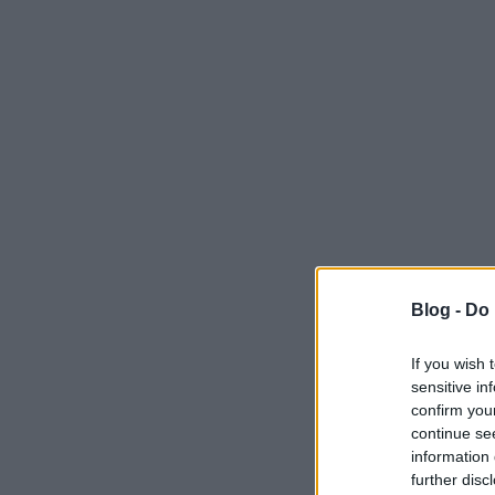
Blog -
Do 
If you wish 
sensitive in
confirm you
continue se
information 
further disc