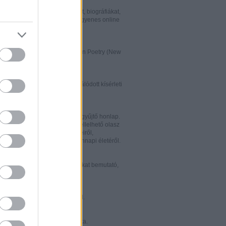
w.italialibri.net/
kortárs olasz irodalmi műveket, biográfiákat,
et és recenziókat bemutató, ingyenes online
.
ww.italianstudies.org/gradiva/
- International Journal of Italian Poetry (New
Roma)
ww.griseldaonline.it/
ai irodalomoktatásra specializálódott kísérleti
.
ww.italinemo.it/
italianisztikai folyóiratait egybegyűjtő honlap.
nformációt kínál a világban fellelhető olasz
k folyóiratairól, kiadott könyveiről,
ióiról, ösztöndíjairól és mindennapi életéről.
w.classicitaliani.it/
 ritka történelmi dokumentumokat bemutató,
 és könnyen átlátható honlap.
w.letteratura.it/
 és egyéb témákat kínáló oldal.
ww.alfabeta2.it/
 olasz folyóirat online változata.