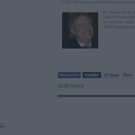
Címkék:
ELTE
Takács József
ITADOKT
Török Tamara
Ke
Dr. Takács József (
Doktori Programján
án rendezte meg a 
József egyetemi d
Szólj hozzá!