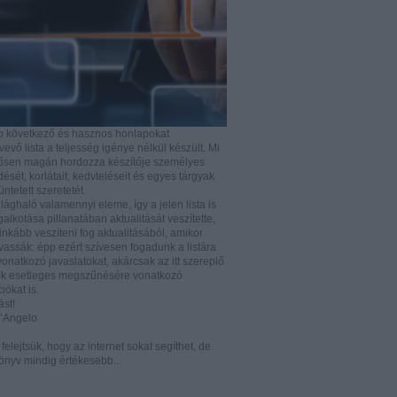
b következő és hasznos honlapokat
vő lista a teljesség igénye nélkül készült. Mi
rősen magán hordozza készítője személyes
ését, korlátait, kedvteléseit és egyes tárgyak
tüntetett szeretetét.
ilághaló valamennyi eleme, így a jelen lista is
lkotása pillanatában aktualitását veszítette,
nkább veszíteni fog aktualitásából, amikor
vassák: épp ezért szívesen fogadunk a listára
vonatkozó javaslatokat, akárcsak az itt szereplő
k esetleges megszűnésére vonatkozó
iókat is.
ást!
D’Angelo
e felejtsük, hogy az internet sokat segíthet, de
önyv mindig értékesebb...