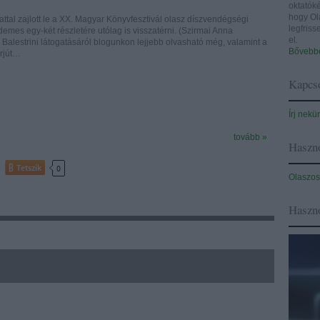
oktatóké
hogy Ol
ttal zajlott le a XX. Magyar Könyvfesztivál olasz díszvendégségi
legfris
emes egy-két részletére utólag is visszatérni. (Szirmai Anna
el.
Balestrini látogatásáról blogunkon lejjebb olvasható még, valamint a
Bővebbe
erjút…
Kapcso
Írj nekü
tovább »
Haszno
Tetszik
0
Olaszos
Haszn