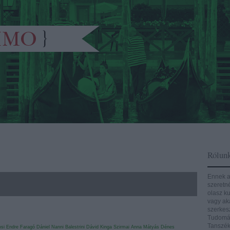
Rólun
Ennek a
szeretn
olasz ku
vagy aká
szerkes
Tudomán
Tanszék
si Endre
Faragó Dániel
Nanni Balestrini
Dávid Kinga
Szirmai Anna
Mátyás Dénes