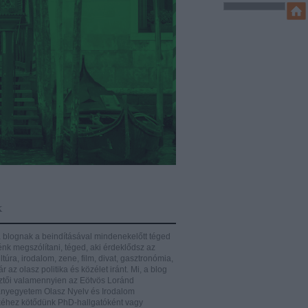
k
 blognak a beindításával mindenekelőtt téged
énk megszólítani, téged, aki érdeklődsz az
ltúra, irodalom, zene, film, divat, gasztronómia,
r az olasz politika és közélet iránt.
Mi, a blog
ztői valamennyien az Eötvös Loránd
yegyetem Olasz Nyelv és Irodalom
éhez kötődünk PhD-hallgatóként vagy