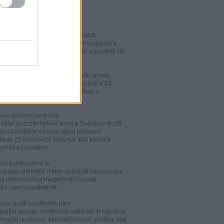
w.italianistica.info/
w.italianisticaonline.it/
lianisztikai kutatásra specializálódott
iós portál - számos információt nyújtanak a
 publikációkról, konferenciákról, esszékről stb.
gilander.libero.it/letteratura/
áttkinthető irodalomkritikai oldal, amely
éseket és szerzői életrajzokat kínál a XX.
elejéről. Célközönsége elsősorban a
umi korosztály.
ww.e-codices.unifr.ch/it
 célja hozzáférhetővé tenni a Svájcban őrzött
yi középkori és kora újkori kéziratot.
kban 21 különböző könyvtár 488 kézirata
 hozzá a honlapon.
ww.librettidopera.it/
at operalibrettót, illetve operával kapcsolatos
és információkat megjelenítő honlap,
etten operabarátoknak.
ww.scaruffi.com/iindex.html
rofilú honlap: mindenből található itt egy kicsi:
angárd, irodalom, képzőművészet, politika, egy