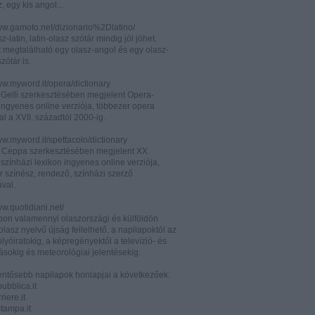
z, egy kis angol...
www.gamoto.net/dizionario%2Dlatino/
z-latin, latin-olasz szótár mindig jól jöhet.
t megtalálható egy olasz-angol és egy olasz-
zótár is.
ww.myword.it/opera/dictionary
o Gelli szerkesztésében megjelent Opera-
ingyenes online verziója, többezer opera
al a XVII. századtól 2000-ig.
ww.myword.it/spettacolo/dictionary
e Ceppa szerkesztésében megjelent XX.
színházi lexikon ingyenes online verziója,
r színész, rendező, színházi szerző
ával.
ww.quotidiani.net/
pon valamennyi olaszországi és külföldön
 olasz nyelvű újság fellelhető, a napilapoktól az
olyóiratokig, a képregényektől a televízió- és
ásokig és meteorológiai jelentésekig.
lentősebb napilapok honlapjai a következőek:
ubblica.it
iere.it
tampa.it