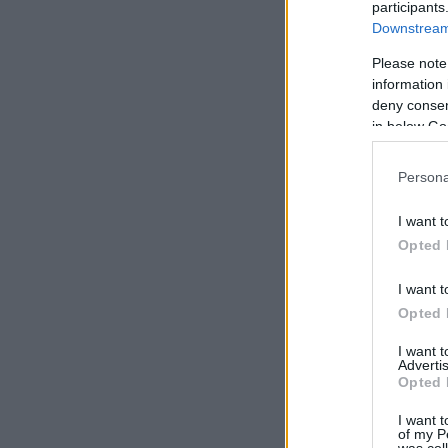
participants
Downstream 
Please note
information 
deny consent
in below Go
Persona
I want t
Opted 
I want t
Opted 
I want 
Advertis
Opted 
I want t
of my P
was col