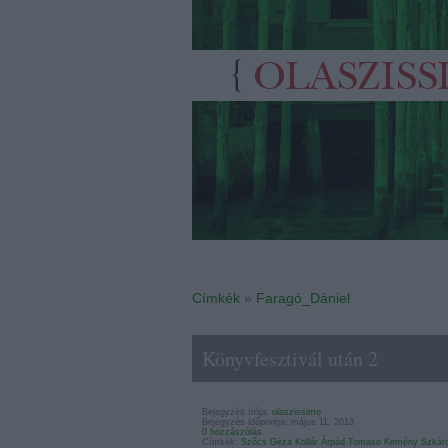
Címkék
»
Faragó_Dániel
Könyvfesztivál után 2
Bejegyzés írója:
olaszissimo
Bejegyzés időpontja: május 11, 2013
0 hozzászólás
Címkék:
Szőcs Géza
Kollár Árpád
Tomaso Kemény
Szkáro