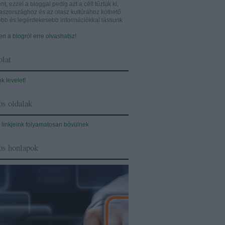
nt, ezzel a bloggal pedig azt a célt tűztük ki,
aszországhoz és az olasz kultúrához köthető
sebb és legérdekesebb információkkal lássunk
n a blogról erre olvashatsz!
lat
nk levelet!
s oldalak
 linkjeink folyamatosan bővülnek
os honlapok