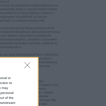
cani.it
 Treccani Enciklopédia honlapja tartalmazza a
nciklopédiát, illetve a Treccani Kiadó szótárát,
aszótárát és az Olasz Életrajzi Lexikont is.
ingyenesen hozzáférhető. Az olaszul
nak talán ez a leghasznosabb oldal.
ww.internetculturale.it/opencms/opencms/it/
 Kulturális Minisztérium által gondozott honlap
b ezer kötetes, ingyenesen hozzáférhető
s könyvtárat tartalmaz, amelyben a könyveken
alálhatóak folyóiratok, kéziratok, partitúrák és
okumentumok is.
opac.sbn.it/cgi-bin/IccuForm.pl?form=WebFrame
(Istituto Centrale per il Catalogo Unico)
endszere. Hasznos lehet annak felkutatására,
 lelhető fel egy-egy könyv, kézirat vagy
ra Olaszországban.
ooks.google.it/
sonal or
eknek és folyóiratoknak valóságos
ection to
kamrája ez, bármelyik századról legyen is szó.
ou may
 oldalon olvashatóak és ingyenesen
 personal
etőek minden nemzetiségű írónak – többek
olaszoknak is – az amerikai egyetemek
out of the
aiban digitalizált, első kiadású és/vagy ritka
 downstream
. Egy Google vagy Gmail fiókkal bárki