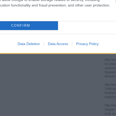
cation functionality and fraud prevention, and other user protection.
http://ww
http://ww
Két, ita
informác
CONFIRM
legújabb
http://di
Könnyen 
műelemz
Data Deletion
Data Access
Privacy Policy
század 
gimnázi
http://w
Az oldal
valamenn
Napjain
férhető
http://w
Több tuc
híreket 
kifejez
http://w
Vegyes p
rock, av