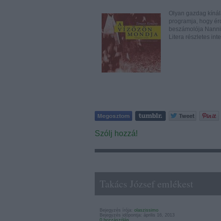
Olyan gazdag kínála
programja, hogy érd
beszámolója Nanni 
Litera részletes int
Szólj hozzá!
Takács József emlékest
Bejegyzés írója:
olaszissimo
Bejegyzés időpontja: április 16, 2013
0 hozzászólás