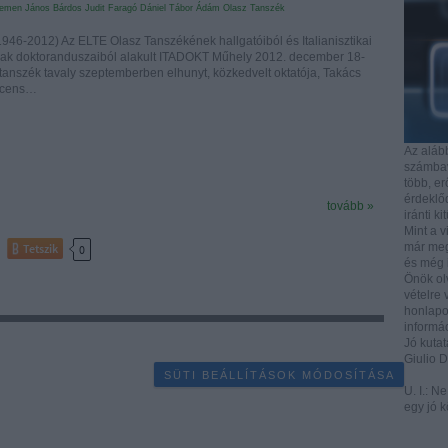
lemen János
Bárdos Judit
Faragó Dániel
Tábor Ádám
Olasz Tanszék
1946-2012) Az ELTE Olasz Tanszékének hallgatóiból és Italianisztikai
ak doktoranduszaiból alakult ITADOKT Műhely 2012. december 18-
tanszék tavaly szeptemberben elhunyt, közkedvelt oktatója, Takács
ocens…
Az aláb
számbave
több, e
érdeklőd
tovább »
iránti ki
Mint a v
már mega
Tetszik
0
és még i
Önök ol
vételre 
honlapo
informác
Jó kutat
Giulio 
SÜTI BEÁLLÍTÁSOK MÓDOSÍTÁSA
U. I.: N
egy jó k