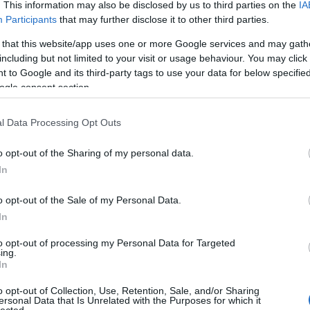
. This information may also be disclosed by us to third parties on the
IA
létrehoz
könyvtá
Participants
that may further disclose it to other third parties.
olasz ir
Girolam
 that this website/app uses one or more Google services and may gath
(1834),
including but not limited to your visit or usage behaviour. You may click 
(1859),
(1865) 
 to Google and its third-party tags to use your data for below specifi
ogle consent section.
http://w
2.495 e-
hangosk
l Data Processing Opt Outs
elsaját
hozzáfé
o opt-out of the Sharing of my personal data.
http://w
In
Az előz
formátu
életrajz
o opt-out of the Sale of my Personal Data.
http://w
In
Antonio
irodalom
to opt-out of processing my Personal Data for Targeted
digitál
ing.
In
http://w
«Bollet
o opt-out of Collection, Use, Retention, Sale, and/or Sharing
Tanszéké
ersonal Data that Is Unrelated with the Purposes for which it
lected.