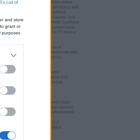
B’s List of
hatja és megőrizheti a saját virtuális online
rát. A honlapon megtalálhatóak például az első
odalomtörténeti munkák is, mint például
o Tiraboschi (1825), Francesco Saverio Salfi
er and store
 Giuseppe Maffei (1852-1853), Pietro Sanfilippo
to grant or
 Paolo Emiliani-Giudici (1863), Cesare Cantù
vagy Francesco De Sanctis (1870-71) munkái.
ed purposes
ww.liberliber.it/home/index.php
könyv, 6.320 zenei darab, több tucat
önyv segíthet az olasz nyelv kiejtésének jobb
ításában. Valamennyi file ingyenesen
rhető.
ww.letteraturaitaliana.net/index.html
őhöz nagyon hasonló oldal, számos PDF
mú olasz irodalmi művel és szerzőjük
ával gazdagítva.
ww.storiadellaletteratura.it/
 Piromalli ingyenesen hozzáférhető Olasz
történet-e (Storia della Letteratura Italiana),
is keresőprogrammal és hiperhivatkozásokkal.
ww3.unibo.it/boll900/numeri/2012-i/
tino '900». A Bolognai Egyetem Olasz
nek online folyóirata.