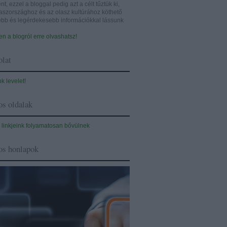
nt, ezzel a bloggal pedig azt a célt tűztük ki,
aszországhoz és az olasz kultúrához köthető
sebb és legérdekesebb információkkal lássunk
n a blogról erre olvashatsz!
lat
nk levelet!
s oldalak
 linkjeink folyamatosan bővülnek
os honlapok