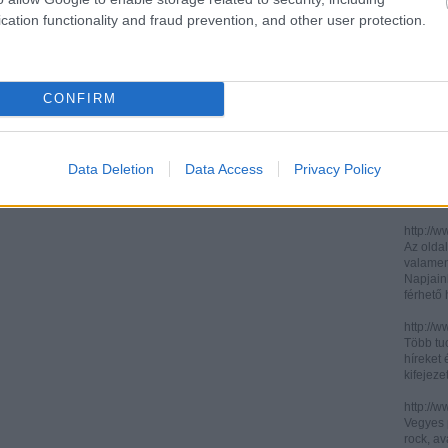
cation functionality and fraud prevention, and other user protection.
http://ww
http://ww
Két, ita
informác
CONFIRM
legújabb
http://di
Könnyen 
műelemz
Data Deletion
Data Access
Privacy Policy
század 
gimnázi
http://w
Az oldal
valamenn
Napjain
férhető
http://w
Több tuc
híreket 
kifejez
http://w
Vegyes p
rock, av