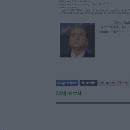
Bejegyzés írója:
olaszissimo
Bejegyzés időpontja: augusztus 09, 2013
0 hozzászólás
Címkék:
Silvio Berlusconi
Demokrata Párt (olasz)
Giorgio 
Semmítőszék (olasz)
bíróság (olasz)
Mediaset
Szabadság
Silvio Berluscon
Semmítőszék, a Cor
állam területén – 
Szólj hozzá!