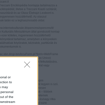
cani.it
 Treccani Enciklopédia honlapja tartalmazza a
nciklopédiát, illetve a Treccani Kiadó szótárát,
aszótárát és az Olasz Életrajzi Lexikont is.
ingyenesen hozzáférhető. Az olaszul
nak talán ez a leghasznosabb oldal.
ww.internetculturale.it/opencms/opencms/it/
 Kulturális Minisztérium által gondozott honlap
b ezer kötetes, ingyenesen hozzáférhető
s könyvtárat tartalmaz, amelyben a könyveken
alálhatóak folyóiratok, kéziratok, partitúrák és
okumentumok is.
opac.sbn.it/cgi-bin/IccuForm.pl?form=WebFrame
(Istituto Centrale per il Catalogo Unico)
endszere. Hasznos lehet annak felkutatására,
 lelhető fel egy-egy könyv, kézirat vagy
ra Olaszországban.
ooks.google.it/
sonal or
eknek és folyóiratoknak valóságos
ection to
kamrája ez, bármelyik századról legyen is szó.
ou may
 oldalon olvashatóak és ingyenesen
 personal
etőek minden nemzetiségű írónak – többek
olaszoknak is – az amerikai egyetemek
out of the
aiban digitalizált, első kiadású és/vagy ritka
 downstream
. Egy Google vagy Gmail fiókkal bárki