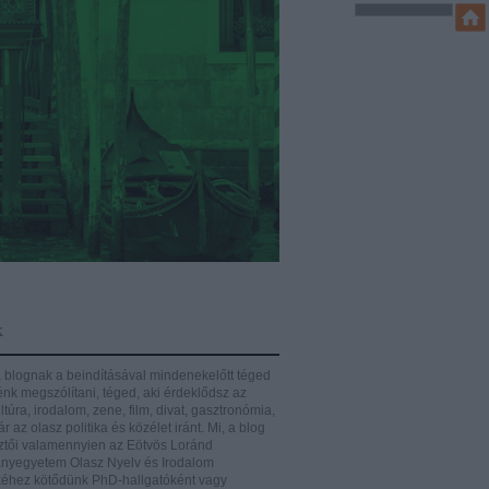
k
 blognak a beindításával mindenekelőtt téged
énk megszólítani, téged, aki érdeklődsz az
ltúra, irodalom, zene, film, divat, gasztronómia,
r az olasz politika és közélet iránt.
Mi, a blog
ztői valamennyien az Eötvös Loránd
yegyetem Olasz Nyelv és Irodalom
éhez kötődünk PhD-hallgatóként vagy