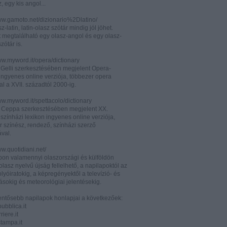
z, egy kis angol...
www.gamoto.net/dizionario%2Dlatino/
z-latin, latin-olasz szótár mindig jól jöhet.
t megtalálható egy olasz-angol és egy olasz-
zótár is.
ww.myword.it/opera/dictionary
o Gelli szerkesztésében megjelent Opera-
ingyenes online verziója, többezer opera
al a XVII. századtól 2000-ig.
ww.myword.it/spettacolo/dictionary
e Ceppa szerkesztésében megjelent XX.
színházi lexikon ingyenes online verziója,
r színész, rendező, színházi szerző
ával.
ww.quotidiani.net/
pon valamennyi olaszországi és külföldön
 olasz nyelvű újság fellelhető, a napilapoktól az
olyóiratokig, a képregényektől a televízió- és
ásokig és meteorológiai jelentésekig.
lentősebb napilapok honlapjai a következőek:
ubblica.it
iere.it
tampa.it