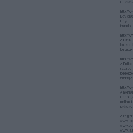
kis olas
http://
Egy olas
Ugyanit
francia s
http://w
A Pietr
lexikon 
leírásáv
http://w
A Felic
századi 
többeze
életrajz
http://w
A honla
kiadott,
online f
rádióad
A legje
www.rep
www.corr
www.las