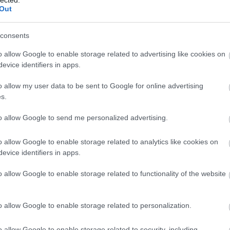
http://ww
Out
Régi és 
szerzők
folyóirat
consents
http://w
Gradiva 
o allow Google to enable storage related to advertising like cookies on
York - 
evice identifiers in apps.
http://w
o allow my user data to be sent to Google for online advertising
Az iskol
folyóirat
s.
http://w
to allow Google to send me personalized advertising.
A világ 
Számos i
tanszéke
o allow Google to enable storage related to analytics like cookies on
publikác
evice identifiers in apps.
http://ww
Régi és
o allow Google to enable storage related to functionality of the website
érdekes
http://ww
Irodalmi
o allow Google to enable storage related to personalization.
http://w
A rangos
o allow Google to enable storage related to security, including