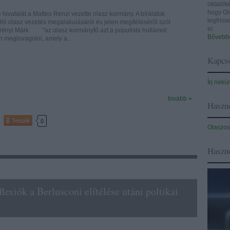
oktatóké
hogy Ol
e hivatalát a Matteo Renzi vezette olasz kormány. A bírálatok
legfris
lló olasz vezetés megalakulásáról és jelen megítéléséről szól
el.
erényi Márk "az olasz kormányfő azt a populista hullámot
Bővebbe
an meglovagolni, amely a…
Kapcso
Írj nekü
tovább »
Haszno
Tetszik
0
Olaszos
Haszn
exiók a Berlusconi elítélése utáni poltikai