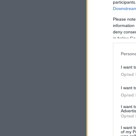
participants
Downstream 
Please note
information 
deny consent
in below Go
Persona
I want t
Opted 
I want t
Opted 
I want 
Advertis
Opted 
I want t
of my P
was col