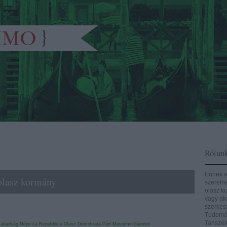
Rólun
Ennek a
 olasz kormány
szeretn
olasz ku
vagy aká
szerkes
Tudomán
Tanszék
zabadság Népe
La Repubblica
Olasz Demokrata Párt
Massimo Giannini