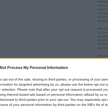
www.trec
A híres
teljes e
szinonim
Mindez 
tanulók
http://w
Az Olasz
egy töb
digitáli
túl megt
egyéb d
http://
Az ICCU 
keresőr
Not Process My Personal Information
hogy hol
partitú
http://b
to opt-out of the sale, sharing to third parties, or processing of your per
A könyv
formation for targeted advertising by us, please use the below opt-out s
kincses
r selection. Please note that after your opt-out request is processed y
Ezen az
eing interest-based ads based on personal information utilized by us or
letölth
között 
disclosed to third parties prior to your opt-out. You may separately opt-
könyvtár
losure of your personal information by third parties on the IAB’s list of
könyvei