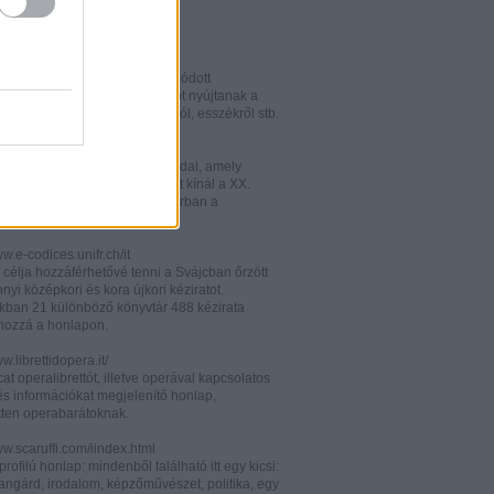
w.italianistica.info/
w.italianisticaonline.it/
lianisztikai kutatásra specializálódott
iós portál - számos információt nyújtanak a
 publikációkról, konferenciákról, esszékről stb.
gilander.libero.it/letteratura/
áttkinthető irodalomkritikai oldal, amely
éseket és szerzői életrajzokat kínál a XX.
elejéről. Célközönsége elsősorban a
umi korosztály.
ww.e-codices.unifr.ch/it
 célja hozzáférhetővé tenni a Svájcban őrzött
yi középkori és kora újkori kéziratot.
kban 21 különböző könyvtár 488 kézirata
 hozzá a honlapon.
ww.librettidopera.it/
at operalibrettót, illetve operával kapcsolatos
és információkat megjelenítő honlap,
etten operabarátoknak.
ww.scaruffi.com/iindex.html
rofilú honlap: mindenből található itt egy kicsi:
angárd, irodalom, képzőművészet, politika, egy