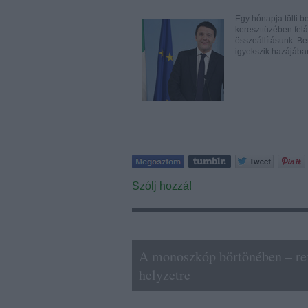
Egy hónapja tölti b
kereszttüzében felá
összeállításunk. B
igyekszik hazájáb
Szólj hozzá!
A monoszkóp börtönében – refl
helyzetre