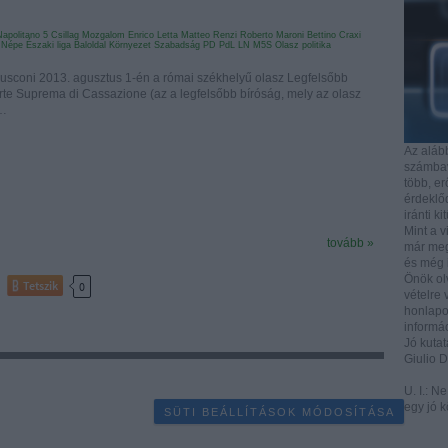
Napolitano
5 Csillag Mozgalom
Enrico Letta
Matteo Renzi
Roberto Maroni
Bettino Craxi
 Népe
Északi liga
Baloldal Környezet Szabadság
PD
PdL
LN
M5S
Olasz politika
i 2013. agusztus 1-én a római székhelyű olasz Legfelsőbb
te Suprema di Cassazione (az a legfelsőbb bíróság, mely az olasz
a…
Az aláb
számbave
több, e
érdeklőd
iránti ki
Mint a v
tovább »
már mega
és még i
Önök ol
Tetszik
0
vételre 
honlapo
informác
Jó kutat
Giulio 
U. I.: N
egy jó k
SÜTI BEÁLLÍTÁSOK MÓDOSÍTÁSA