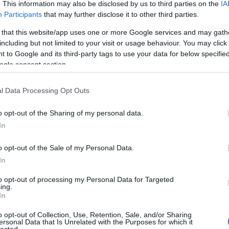
. This information may also be disclosed by us to third parties on the
IA
létrehoz
könyvtá
Participants
that may further disclose it to other third parties.
olasz ir
Girolam
 that this website/app uses one or more Google services and may gath
(1834),
including but not limited to your visit or usage behaviour. You may click 
(1859),
(1865) 
 to Google and its third-party tags to use your data for below specifi
ogle consent section.
http://w
2.495 e-
hangosk
l Data Processing Opt Outs
elsaját
hozzáfé
o opt-out of the Sharing of my personal data.
http://w
In
Az előz
formátu
életrajz
o opt-out of the Sale of my Personal Data.
http://w
In
Antonio
irodalom
to opt-out of processing my Personal Data for Targeted
digitál
ing.
In
http://w
«Bollet
o opt-out of Collection, Use, Retention, Sale, and/or Sharing
Tanszéké
ersonal Data that Is Unrelated with the Purposes for which it
lected.