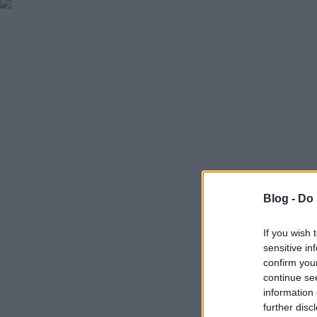
Blog -
Do 
If you wish 
sensitive in
confirm you
continue se
information 
further disc