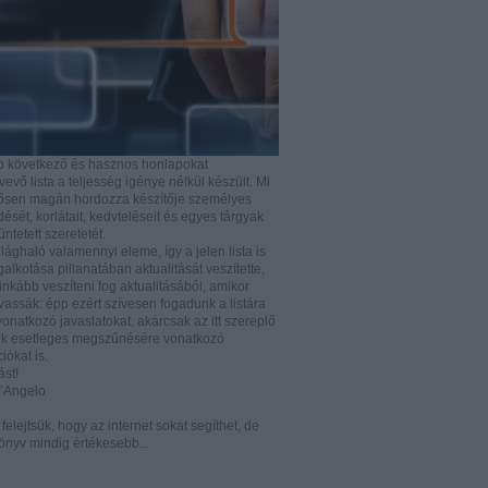
b következő és hasznos honlapokat
vő lista a teljesség igénye nélkül készült. Mi
rősen magán hordozza készítője személyes
ését, korlátait, kedvteléseit és egyes tárgyak
tüntetett szeretetét.
ilághaló valamennyi eleme, így a jelen lista is
lkotása pillanatában aktualitását veszítette,
nkább veszíteni fog aktualitásából, amikor
vassák: épp ezért szívesen fogadunk a listára
vonatkozó javaslatokat, akárcsak az itt szereplő
k esetleges megszűnésére vonatkozó
iókat is.
ást!
D’Angelo
e felejtsük, hogy az internet sokat segíthet, de
önyv mindig értékesebb...