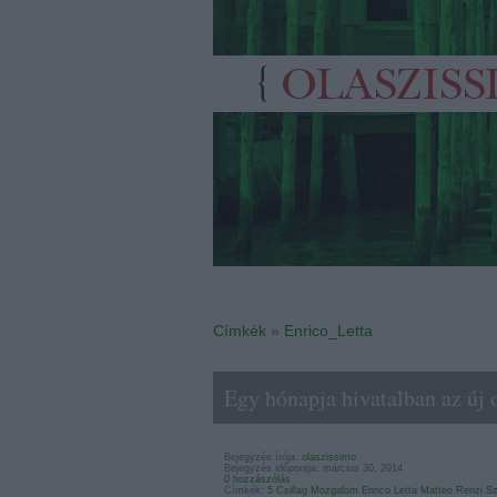
Címkék
»
Enrico_Letta
Egy hónapja hivatalban az új
Bejegyzés írója:
olaszissimo
Bejegyzés időpontja: március 30, 2014
0 hozzászólás
Címkék:
5 Csillag Mozgalom
Enrico Letta
Matteo Renzi
S