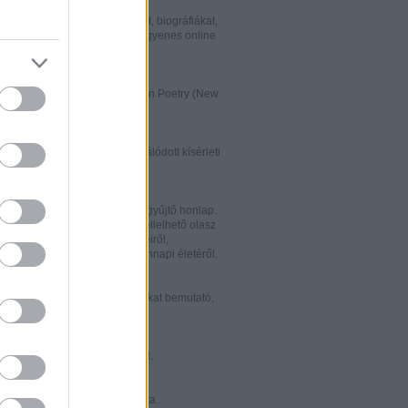
w.italialibri.net/
kortárs olasz irodalmi műveket, biográfiákat,
et és recenziókat bemutató, ingyenes online
.
ww.italianstudies.org/gradiva/
- International Journal of Italian Poetry (New
Roma)
ww.griseldaonline.it/
ai irodalomoktatásra specializálódott kísérleti
.
ww.italinemo.it/
italianisztikai folyóiratait egybegyűjtő honlap.
nformációt kínál a világban fellelhető olasz
k folyóiratairól, kiadott könyveiről,
ióiról, ösztöndíjairól és mindennapi életéről.
w.classicitaliani.it/
 ritka történelmi dokumentumokat bemutató,
 és könnyen átlátható honlap.
w.letteratura.it/
 és egyéb témákat kínáló oldal.
ww.alfabeta2.it/
 olasz folyóirat online változata.