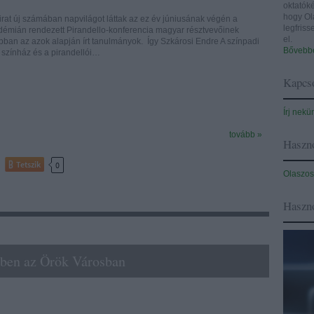
oktatóké
hogy Ol
rat új számában napvilágot láttak az ez év júniusának végén a
legfris
mián rendezett Pirandello-konferencia magyar résztvevőinek
el.
bban az azok alapján írt tanulmányok. Így Szkárosi Endre A színpadi
Bővebbe
sta színház és a pirandellói…
Kapcso
Írj nekü
tovább »
Haszno
Tetszik
0
Olaszos
Haszn
ében az Örök Városban