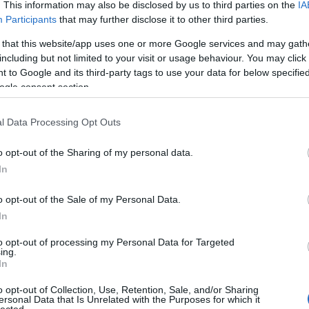
. This information may also be disclosed by us to third parties on the
IA
létrehoz
könyvtá
Participants
that may further disclose it to other third parties.
olasz ir
Girolam
 that this website/app uses one or more Google services and may gath
(1834),
including but not limited to your visit or usage behaviour. You may click 
(1859),
(1865) 
 to Google and its third-party tags to use your data for below specifi
ogle consent section.
http://w
2.495 e-
hangosk
l Data Processing Opt Outs
elsaját
hozzáfé
o opt-out of the Sharing of my personal data.
http://w
In
Az előz
formátu
életrajz
o opt-out of the Sale of my Personal Data.
http://w
In
Antonio
irodalom
to opt-out of processing my Personal Data for Targeted
digitál
ing.
In
http://w
«Bollet
o opt-out of Collection, Use, Retention, Sale, and/or Sharing
Tanszéké
ersonal Data that Is Unrelated with the Purposes for which it
lected.