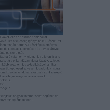
b következő és hasznos honlapokat
vő lista a teljesség igénye nélkül készült. Mi
rősen magán hordozza készítője személyes
ését, korlátait, kedvteléseit és egyes tárgyak
tüntetett szeretetét.
ilághaló valamennyi eleme, így a jelen lista is
lkotása pillanatában aktualitását veszítette,
nkább veszíteni fog aktualitásából, amikor
vassák: épp ezért szívesen fogadunk a listára
vonatkozó javaslatokat, akárcsak az itt szereplő
k esetleges megszűnésére vonatkozó
iókat is.
ást!
D’Angelo
e felejtsük, hogy az internet sokat segíthet, de
önyv mindig értékesebb...