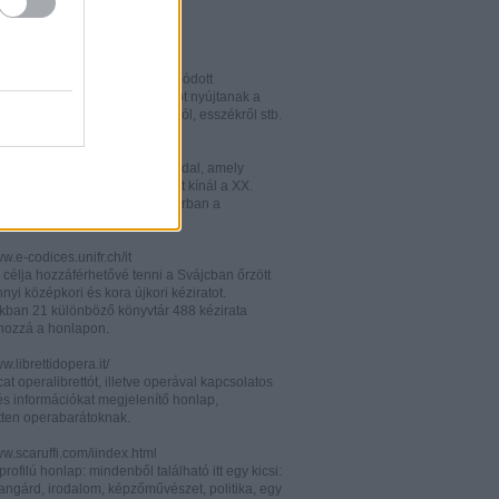
w.italianistica.info/
w.italianisticaonline.it/
lianisztikai kutatásra specializálódott
iós portál - számos információt nyújtanak a
 publikációkról, konferenciákról, esszékről stb.
gilander.libero.it/letteratura/
áttkinthető irodalomkritikai oldal, amely
éseket és szerzői életrajzokat kínál a XX.
elejéről. Célközönsége elsősorban a
umi korosztály.
ww.e-codices.unifr.ch/it
 célja hozzáférhetővé tenni a Svájcban őrzött
yi középkori és kora újkori kéziratot.
kban 21 különböző könyvtár 488 kézirata
 hozzá a honlapon.
ww.librettidopera.it/
at operalibrettót, illetve operával kapcsolatos
és információkat megjelenítő honlap,
etten operabarátoknak.
ww.scaruffi.com/iindex.html
rofilú honlap: mindenből található itt egy kicsi:
angárd, irodalom, képzőművészet, politika, egy