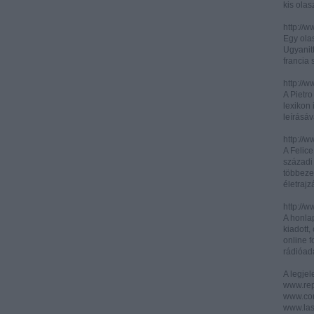
kis olas
http://
Egy olas
Ugyanit
francia s
http://w
A Pietr
lexikon 
leírásáv
http://w
A Felic
századi 
többeze
életrajz
http://w
A honla
kiadott,
online f
rádióad
A legje
www.rep
www.corr
www.las