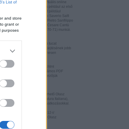
B’s List of
hatja és megőrizheti a saját virtuális online
rát. A honlapon megtalálhatóak például az első
odalomtörténeti munkák is, mint például
o Tiraboschi (1825), Francesco Saverio Salfi
er and store
 Giuseppe Maffei (1852-1853), Pietro Sanfilippo
to grant or
 Paolo Emiliani-Giudici (1863), Cesare Cantù
vagy Francesco De Sanctis (1870-71) munkái.
ed purposes
ww.liberliber.it/home/index.php
könyv, 6.320 zenei darab, több tucat
önyv segíthet az olasz nyelv kiejtésének jobb
ításában. Valamennyi file ingyenesen
rhető.
ww.letteraturaitaliana.net/index.html
őhöz nagyon hasonló oldal, számos PDF
mú olasz irodalmi művel és szerzőjük
ával gazdagítva.
ww.storiadellaletteratura.it/
 Piromalli ingyenesen hozzáférhető Olasz
történet-e (Storia della Letteratura Italiana),
is keresőprogrammal és hiperhivatkozásokkal.
ww3.unibo.it/boll900/numeri/2012-i/
tino '900». A Bolognai Egyetem Olasz
nek online folyóirata.