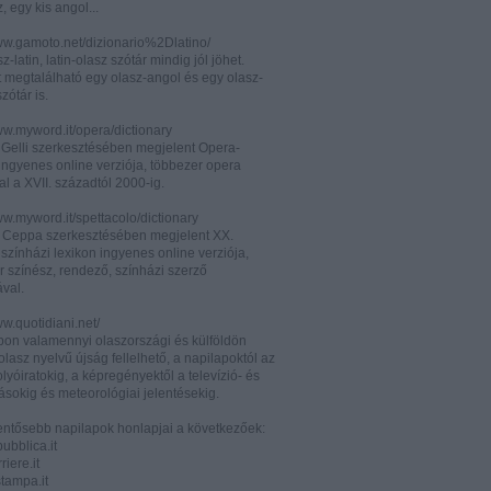
z, egy kis angol...
www.gamoto.net/dizionario%2Dlatino/
z-latin, latin-olasz szótár mindig jól jöhet.
t megtalálható egy olasz-angol és egy olasz-
zótár is.
ww.myword.it/opera/dictionary
o Gelli szerkesztésében megjelent Opera-
ingyenes online verziója, többezer opera
al a XVII. századtól 2000-ig.
ww.myword.it/spettacolo/dictionary
e Ceppa szerkesztésében megjelent XX.
színházi lexikon ingyenes online verziója,
r színész, rendező, színházi szerző
ával.
ww.quotidiani.net/
pon valamennyi olaszországi és külföldön
 olasz nyelvű újság fellelhető, a napilapoktól az
olyóiratokig, a képregényektől a televízió- és
ásokig és meteorológiai jelentésekig.
lentősebb napilapok honlapjai a következőek:
ubblica.it
iere.it
tampa.it