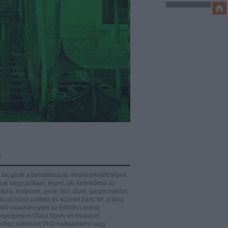
k
 blognak a beindításával mindenekelőtt téged
énk megszólítani, téged, aki érdeklődsz az
ltúra, irodalom, zene, film, divat, gasztronómia,
r az olasz politika és közélet iránt.
Mi, a blog
ztői valamennyien az Eötvös Loránd
yegyetem Olasz Nyelv és Irodalom
éhez kötődünk PhD-hallgatóként vagy