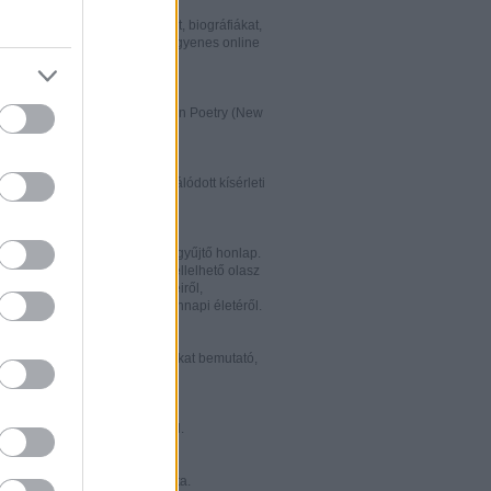
w.italialibri.net/
kortárs olasz irodalmi műveket, biográfiákat,
et és recenziókat bemutató, ingyenes online
.
ww.italianstudies.org/gradiva/
- International Journal of Italian Poetry (New
Roma)
ww.griseldaonline.it/
ai irodalomoktatásra specializálódott kísérleti
.
ww.italinemo.it/
italianisztikai folyóiratait egybegyűjtő honlap.
nformációt kínál a világban fellelhető olasz
k folyóiratairól, kiadott könyveiről,
ióiról, ösztöndíjairól és mindennapi életéről.
w.classicitaliani.it/
 ritka történelmi dokumentumokat bemutató,
 és könnyen átlátható honlap.
w.letteratura.it/
 és egyéb témákat kínáló oldal.
ww.alfabeta2.it/
 olasz folyóirat online változata.