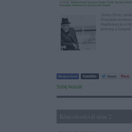
Címkék:
Balatonfüred
Szkárosi Endre
Török Tamara
Dávid
Pirandello Konferencia
Quasimodo Napok
Június 29-én, pént
Pirandello-konfere
Alapítvány) és a R
jelenleg a Szeged
Szólj hozzá!
Könyvfesztivál után 2