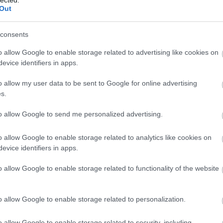
http://ww
Out
Régi és 
szerzők
folyóirat
consents
http://w
Gradiva 
o allow Google to enable storage related to advertising like cookies on
York - 
evice identifiers in apps.
http://w
o allow my user data to be sent to Google for online advertising
Az iskol
folyóirat
s.
http://w
to allow Google to send me personalized advertising.
A világ 
Számos i
tanszéke
o allow Google to enable storage related to analytics like cookies on
publikác
evice identifiers in apps.
http://ww
Régi és
o allow Google to enable storage related to functionality of the website
érdekes
http://ww
Irodalmi
o allow Google to enable storage related to personalization.
http://w
A rangos
o allow Google to enable storage related to security, including