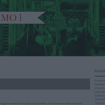
Rólun
Ennek a
szeretn
olasz ku
vagy aká
szerkes
Tudomán
Tanszék
 Magyar Akadémia
Tempevölgy
Luigi Pirandello
Lorenzo Marmiroli
Stefano Pirandello