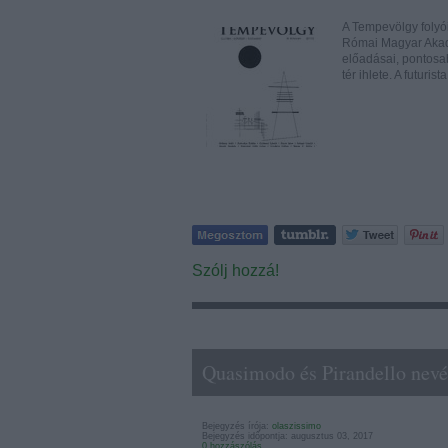
A Tempevölgy folyói
Római Magyar Akadé
előadásai, pontosa
tér ihlete. A futuri
Szólj hozzá!
Quasimodo és Pirandello nev
Bejegyzés írója:
olaszissimo
Bejegyzés időpontja: augusztus 03, 2017
0 hozzászólás