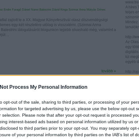
www.trec
A híres
si Endre
Faragó Dániel
Nanni Balestrini
Dávid Kinga
Szirmai Anna
Mátyás Dénes
teljes e
szinonim
ttal zajlott le a XX. Magyar Könyvfesztivál olasz díszvendégségi
Mindez 
emes egy-két részletére utólag is visszatérni. (Szirmai Anna
tanulók
Balestrini látogatásáról blogunkon lejjebb olvasható még, valamint a
erjút…
http://w
Az Olasz
egy töb
digitáli
túl megt
egyéb d
tovább »
http://
Az ICCU 
keresőr
Tetszik
0
Not Process My Personal Information
hogy hol
partitú
http://b
to opt-out of the sale, sharing to third parties, or processing of your per
A könyv
formation for targeted advertising by us, please use the below opt-out s
kincses
r selection. Please note that after your opt-out request is processed y
Ezen az
eing interest-based ads based on personal information utilized by us or
letölth
SÜTI BEÁLLÍTÁSOK MÓDOSÍTÁSA
között 
disclosed to third parties prior to your opt-out. You may separately opt-
könyvtár
losure of your personal information by third parties on the IAB’s list of
könyvei