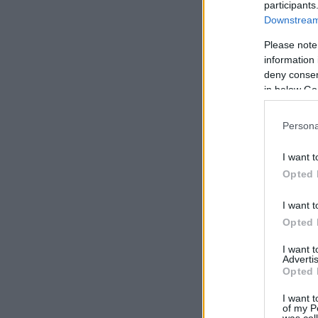
participants
Downstream 
Please note
information 
deny consent
in below Go
Persona
I want t
Opted 
I want t
Opted 
I want 
Advertis
Opted 
I want t
of my P
was col