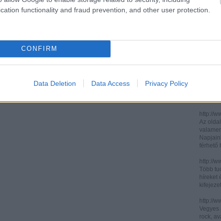
cation functionality and fraud prevention, and other user protection.
http://ww
http://ww
Két, ita
informác
CONFIRM
legújabb
http://di
Könnyen 
műelemz
Data Deletion
Data Access
Privacy Policy
század 
gimnázi
http://w
Az oldal
valamenn
Napjain
férhető
http://w
Több tuc
híreket 
kifejez
http://w
Vegyes p
rock, av