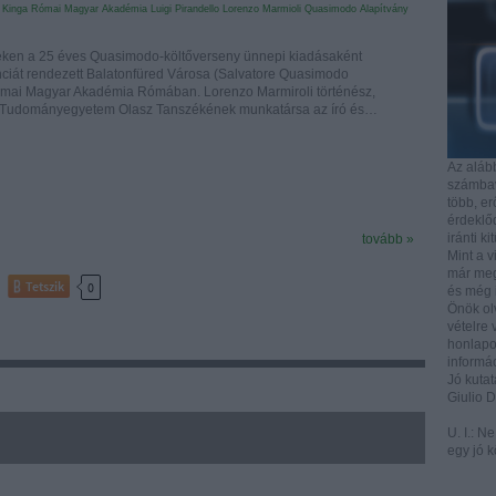
 Kinga
Római Magyar Akadémia
Luigi Pirandello
Lorenzo Marmioli
Quasimodo Alapítvány
eken a 25 éves Quasimodo-költőverseny ünnepi kiadásaként
nciát rendezett Balatonfüred Városa (Salvatore Quasimodo
ómai Magyar Akadémia Rómában. Lorenzo Marmiroli történész,
i Tudományegyetem Olasz Tanszékének munkatársa az író és…
Az aláb
számbave
több, e
érdeklőd
iránti ki
tovább »
Mint a v
már mega
Tetszik
0
és még i
Önök ol
vételre 
honlapo
informác
Jó kutat
Giulio 
U. I.: N
egy jó k