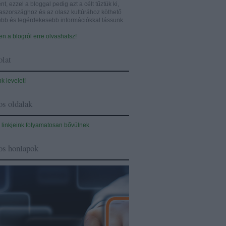
nt, ezzel a bloggal pedig azt a célt tűztük ki,
aszországhoz és az olasz kultúrához köthető
sebb és legérdekesebb információkkal lássunk
n a blogról erre olvashatsz!
lat
nk levelet!
s oldalak
 linkjeink folyamatosan bővülnek
os honlapok