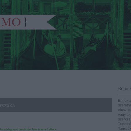
Rólun
Ennek a
orszaka
szeretn
olasz ku
vagy aká
szerkes
Tudomán
Tanszék
Anna Magnani
Csantavéri Júlia
Aracne Editrice