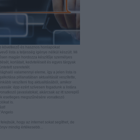
b következő és hasznos honlapokat
vő lista a teljesség igénye nélkül készült. Mi
rősen magán hordozza készítője személyes
ését, korlátait, kedvteléseit és egyes tárgyak
tüntetett szeretetét.
ilághaló valamennyi eleme, így a jelen lista is
lkotása pillanatában aktualitását veszítette,
nkább veszíteni fog aktualitásából, amikor
vassák: épp ezért szívesen fogadunk a listára
vonatkozó javaslatokat, akárcsak az itt szereplő
k esetleges megszűnésére vonatkozó
iókat is.
ást!
D’Angelo
e felejtsük, hogy az internet sokat segíthet, de
önyv mindig értékesebb...