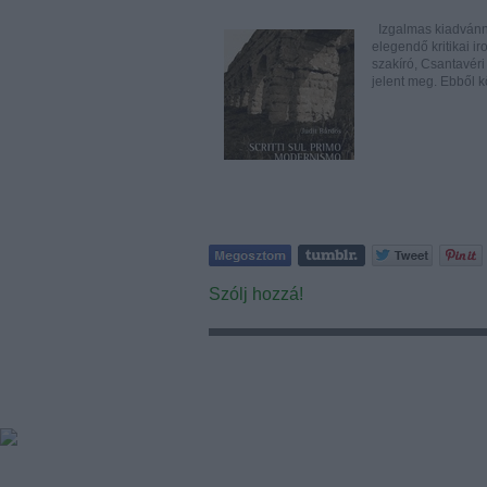
Izgalmas kiadvánny
elegendő kritikai i
szakíró, Csantavéri 
jelent meg. Ebből k
Szólj hozzá!