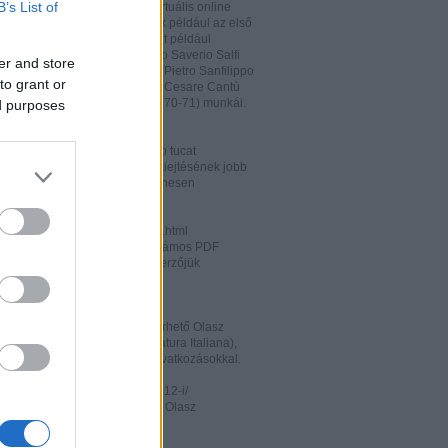
B’s List of
hatja és megőrizheti a saját virtuális online
rát. A honlapon megtalálhatóak például az első
odalomtörténeti munkák is, mint például
o Tiraboschi (1825), Francesco Saverio Salfi
er and store
 Giuseppe Maffei (1852-1853), Pietro Sanfilippo
to grant or
 Paolo Emiliani-Giudici (1863), Cesare Cantù
vagy Francesco De Sanctis (1870-71) munkái.
ed purposes
ww.liberliber.it/home/index.php
könyv, 6.320 zenei darab, több tucat
önyv segíthet az olasz nyelv kiejtésének jobb
ításában. Valamennyi file ingyenesen
rhető.
ww.letteraturaitaliana.net/index.html
őhöz nagyon hasonló oldal, számos PDF
mú olasz irodalmi művel és szerzőjük
ával gazdagítva.
ww.storiadellaletteratura.it/
 Piromalli ingyenesen hozzáférhető Olasz
történet-e (Storia della Letteratura Italiana),
is keresőprogrammal és hiperhivatkozásokkal.
ww3.unibo.it/boll900/numeri/2012-i/
tino '900». A Bolognai Egyetem Olasz
nek online folyóirata.