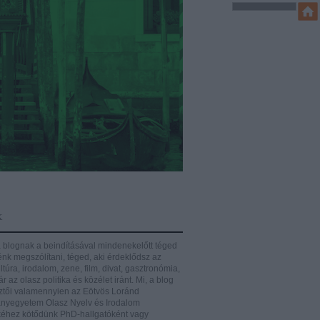
k
 blognak a beindításával mindenekelőtt téged
énk megszólítani, téged, aki érdeklődsz az
ltúra, irodalom, zene, film, divat, gasztronómia,
r az olasz politika és közélet iránt.
Mi, a blog
ztői valamennyien az Eötvös Loránd
yegyetem Olasz Nyelv és Irodalom
éhez kötődünk PhD-hallgatóként vagy