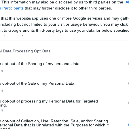
. This information may also be disclosed by us to third parties on the
IA
létrehoz
könyvtá
Participants
that may further disclose it to other third parties.
olasz ir
Girolam
 that this website/app uses one or more Google services and may gath
(1834),
including but not limited to your visit or usage behaviour. You may click 
(1859),
(1865) 
 to Google and its third-party tags to use your data for below specifi
ogle consent section.
http://w
2.495 e-
hangosk
l Data Processing Opt Outs
elsaját
hozzáfé
o opt-out of the Sharing of my personal data.
http://w
In
Az előz
formátu
életrajz
o opt-out of the Sale of my Personal Data.
http://w
In
Antonio
irodalom
to opt-out of processing my Personal Data for Targeted
digitál
ing.
In
http://w
«Bollet
o opt-out of Collection, Use, Retention, Sale, and/or Sharing
Tanszéké
ersonal Data that Is Unrelated with the Purposes for which it
lected.