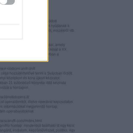
w.italianistica.info/
w.italianisticaonline.it/
lianisztikai kutatásra specializálódott
iós portál - számos információt nyújtanak a
 publikációkról, konferenciákról, esszékről stb.
gilander.libero.it/letteratura/
áttkinthető irodalomkritikai oldal, amely
éseket és szerzői életrajzokat kínál a XX.
elejéről. Célközönsége elsősorban a
umi korosztály.
ww.e-codices.unifr.ch/it
 célja hozzáférhetővé tenni a Svájcban őrzött
yi középkori és kora újkori kéziratot.
kban 21 különböző könyvtár 488 kézirata
 hozzá a honlapon.
ww.librettidopera.it/
at operalibrettót, illetve operával kapcsolatos
és információkat megjelenítő honlap,
etten operabarátoknak.
ww.scaruffi.com/iindex.html
rofilú honlap: mindenből található itt egy kicsi:
angárd, irodalom, képzőművészet, politika, egy