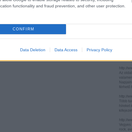
cation functionality and fraud prevention, and other user protection.
http://ww
http://ww
Két, ita
informác
CONFIRM
legújabb
http://di
Könnyen 
műelemz
Data Deletion
Data Access
Privacy Policy
század 
gimnázi
http://w
Az oldal
valamenn
Napjain
férhető
http://w
Több tuc
híreket 
kifejez
http://w
Vegyes p
rock, av