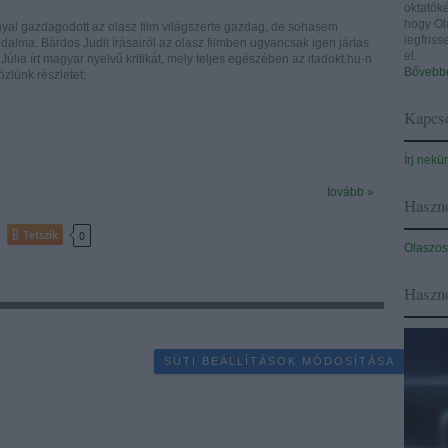
oktatóké
hogy Ol
al gazdagodott az olasz film világszerte gazdag, de sohasem
legfris
rodalma. Bárdos Judit írásairól az olasz filmben ugyancsak igen jártas
el.
Júlia írt magyar nyelvű kritikát, mely teljes egészében az itadokt.hu-n
Bővebbe
özlünk részletet:
Kapcso
Írj nekü
tovább »
Haszno
Tetszik
0
Olaszos
Haszn
SÜTI BEÁLLÍTÁSOK MÓDOSÍTÁSA