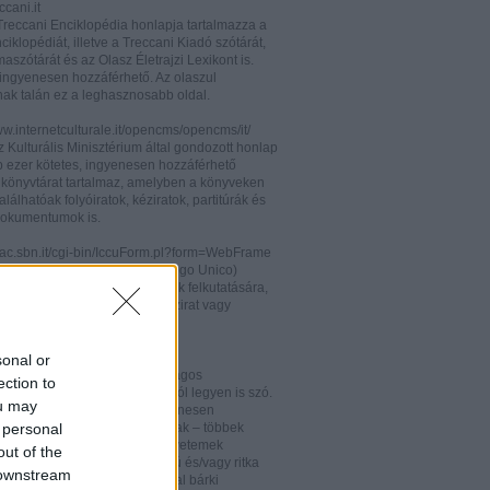
cani.it
 Treccani Enciklopédia honlapja tartalmazza a
nciklopédiát, illetve a Treccani Kiadó szótárát,
aszótárát és az Olasz Életrajzi Lexikont is.
ingyenesen hozzáférhető. Az olaszul
nak talán ez a leghasznosabb oldal.
ww.internetculturale.it/opencms/opencms/it/
 Kulturális Minisztérium által gondozott honlap
b ezer kötetes, ingyenesen hozzáférhető
s könyvtárat tartalmaz, amelyben a könyveken
alálhatóak folyóiratok, kéziratok, partitúrák és
okumentumok is.
opac.sbn.it/cgi-bin/IccuForm.pl?form=WebFrame
(Istituto Centrale per il Catalogo Unico)
endszere. Hasznos lehet annak felkutatására,
 lelhető fel egy-egy könyv, kézirat vagy
ra Olaszországban.
ooks.google.it/
sonal or
eknek és folyóiratoknak valóságos
ection to
kamrája ez, bármelyik századról legyen is szó.
ou may
 oldalon olvashatóak és ingyenesen
 personal
etőek minden nemzetiségű írónak – többek
olaszoknak is – az amerikai egyetemek
out of the
aiban digitalizált, első kiadású és/vagy ritka
 downstream
. Egy Google vagy Gmail fiókkal bárki