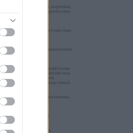
w.italialibri.net/
kortárs olasz irodalmi műveket, biográfiákat,
et és recenziókat bemutató, ingyenes online
.
ww.italianstudies.org/gradiva/
- International Journal of Italian Poetry (New
Roma)
ww.griseldaonline.it/
ai irodalomoktatásra specializálódott kísérleti
.
ww.italinemo.it/
italianisztikai folyóiratait egybegyűjtő honlap.
nformációt kínál a világban fellelhető olasz
k folyóiratairól, kiadott könyveiről,
ióiról, ösztöndíjairól és mindennapi életéről.
w.classicitaliani.it/
 ritka történelmi dokumentumokat bemutató,
 és könnyen átlátható honlap.
w.letteratura.it/
 és egyéb témákat kínáló oldal.
ww.alfabeta2.it/
 olasz folyóirat online változata.