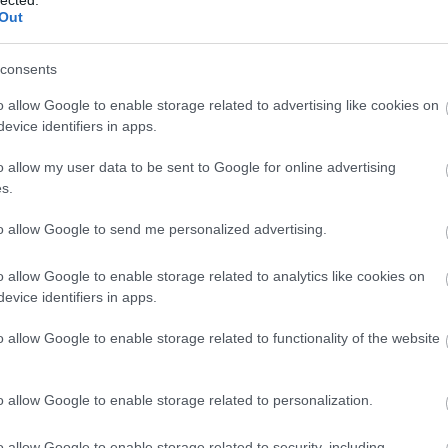
http://ww
Out
Régi és 
szerzők
folyóirat
consents
http://w
Gradiva 
o allow Google to enable storage related to advertising like cookies on
York - 
evice identifiers in apps.
http://w
o allow my user data to be sent to Google for online advertising
Az iskol
folyóirat
s.
http://w
to allow Google to send me personalized advertising.
A világ 
Számos i
tanszéke
o allow Google to enable storage related to analytics like cookies on
publikác
evice identifiers in apps.
http://ww
Régi és
o allow Google to enable storage related to functionality of the website
érdekes
http://ww
Irodalmi
o allow Google to enable storage related to personalization.
http://w
A rangos
o allow Google to enable storage related to security, including