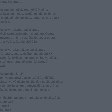
z, egy kis angol...
www.gamoto.net/dizionario%2Dlatino/
z-latin, latin-olasz szótár mindig jól jöhet.
t megtalálható egy olasz-angol és egy olasz-
zótár is.
ww.myword.it/opera/dictionary
o Gelli szerkesztésében megjelent Opera-
ingyenes online verziója, többezer opera
al a XVII. századtól 2000-ig.
ww.myword.it/spettacolo/dictionary
e Ceppa szerkesztésében megjelent XX.
színházi lexikon ingyenes online verziója,
r színész, rendező, színházi szerző
ával.
ww.quotidiani.net/
pon valamennyi olaszországi és külföldön
 olasz nyelvű újság fellelhető, a napilapoktól az
olyóiratokig, a képregényektől a televízió- és
ásokig és meteorológiai jelentésekig.
lentősebb napilapok honlapjai a következőek:
ubblica.it
iere.it
tampa.it