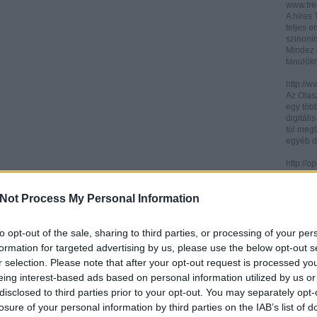
www.trec
A híres
teljes e
szinonim
Mindez 
tanulók
http://w
Az Olasz
egy töb
digitáli
túl megt
egyéb d
http://
Az ICCU 
keresőr
Not Process My Personal Information
hogy hol
partitú
http://b
to opt-out of the sale, sharing to third parties, or processing of your per
A könyv
formation for targeted advertising by us, please use the below opt-out s
kincses
r selection. Please note that after your opt-out request is processed y
Ezen az
eing interest-based ads based on personal information utilized by us or
letölth
között 
disclosed to third parties prior to your opt-out. You may separately opt-
könyvtár
losure of your personal information by third parties on the IAB’s list of
könyvei