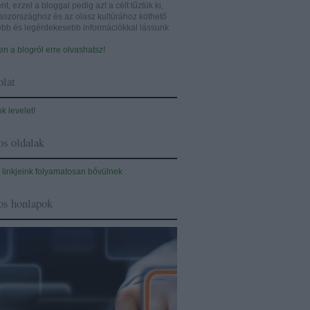
nt, ezzel a bloggal pedig azt a célt tűztük ki,
aszországhoz és az olasz kultúrához köthető
sebb és legérdekesebb információkkal lássunk
n a blogról erre olvashatsz!
lat
nk levelet!
s oldalak
 linkjeink folyamatosan bővülnek
os honlapok