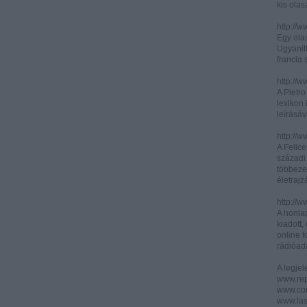
kis olas
http://
Egy olas
Ugyanit
francia s
http://w
A Pietr
lexikon 
leírásáv
http://w
A Felic
századi 
többeze
életrajz
http://w
A honla
kiadott,
online f
rádióad
A legje
www.rep
www.corr
www.las