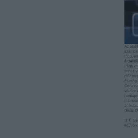
Az aláb
számbave
több, e
érdeklőd
iránti ki
Mint a v
már mega
és még i
Önök ol
vételre 
honlapo
informác
Jó kutat
Giulio 
U. I.: N
egy jó k