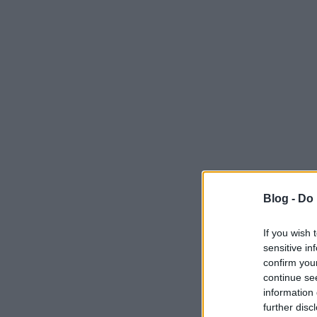
Blog -
Do 
If you wish 
sensitive in
confirm you
continue se
information 
further disc