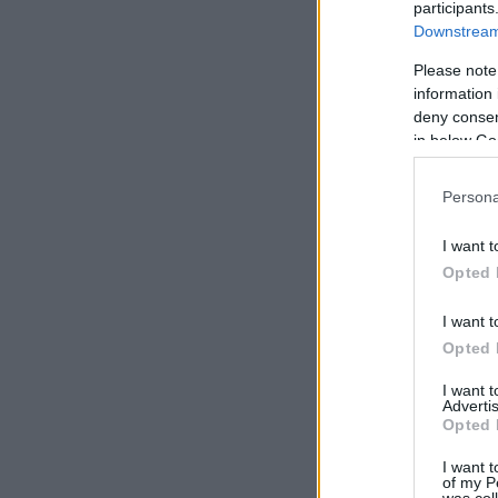
participants
Downstream 
Please note
information 
deny consent
in below Go
Persona
I want t
Opted 
I want t
Opted 
I want 
Advertis
Opted 
I want t
of my P
was col