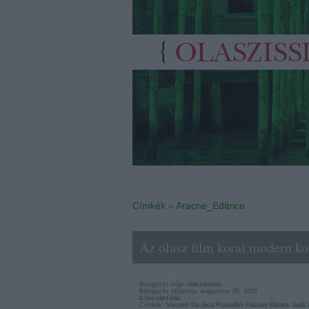
Címkék
»
Aracne_Editrice
Az olasz film korai modern k
Bejegyzés írója:
olaszissimo
Bejegyzés időpontja: augusztus 08, 2016
0 hozzászólás
Címkék:
Visconti
De Sica
Rossellini
Pasolini
Bárdos Judit