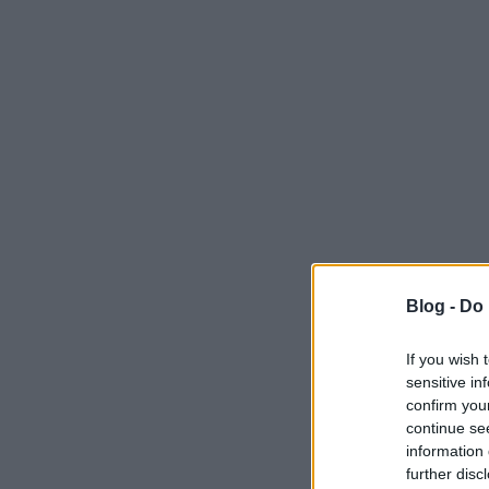
Blog -
Do 
If you wish 
sensitive in
confirm you
continue se
information 
further disc