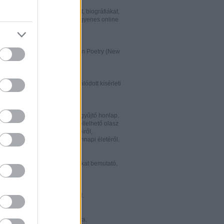
w.italialibri.net/
kortárs olasz irodalmi műveket, biográfiákat,
et és recenziókat bemutató, ingyenes online
.
ww.italianstudies.org/gradiva/
- International Journal of Italian Poetry (New
Roma)
ww.griseldaonline.it/
ai irodalomoktatásra specializálódott kísérleti
.
ww.italinemo.it/
italianisztikai folyóiratait egybegyűjtő honlap.
nformációt kínál a világban fellelhető olasz
k folyóiratairól, kiadott könyveiről,
ióiról, ösztöndíjairól és mindennapi életéről.
w.classicitaliani.it/
 ritka történelmi dokumentumokat bemutató,
 és könnyen átlátható honlap.
w.letteratura.it/
 és egyéb témákat kínáló oldal.
ww.alfabeta2.it/
 olasz folyóirat online változata.