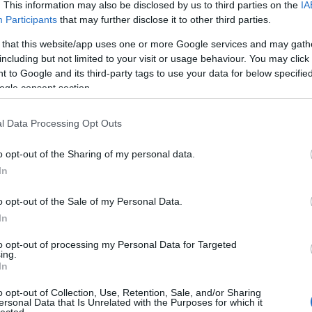
. This information may also be disclosed by us to third parties on the
IA
létrehoz
könyvtá
Participants
that may further disclose it to other third parties.
olasz ir
Girolam
 that this website/app uses one or more Google services and may gath
(1834),
including but not limited to your visit or usage behaviour. You may click 
(1859),
(1865) 
 to Google and its third-party tags to use your data for below specifi
ogle consent section.
http://w
2.495 e-
hangosk
l Data Processing Opt Outs
elsaját
hozzáfé
o opt-out of the Sharing of my personal data.
http://w
In
Az előz
formátu
életrajz
o opt-out of the Sale of my Personal Data.
http://w
In
Antonio
irodalom
to opt-out of processing my Personal Data for Targeted
digitál
ing.
In
http://w
«Bollet
o opt-out of Collection, Use, Retention, Sale, and/or Sharing
Tanszéké
ersonal Data that Is Unrelated with the Purposes for which it
lected.