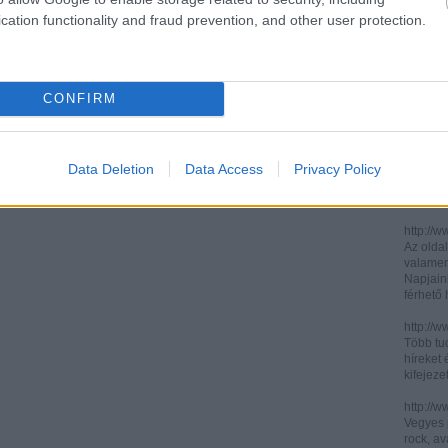
cation functionality and fraud prevention, and other user protection.
http://ww
http://ww
Két, ita
informác
CONFIRM
legújabb
http://di
Könnyen 
műelemz
Data Deletion
Data Access
Privacy Policy
század 
gimnázi
http://w
Az oldal
valamenn
Napjain
férhető
http://w
Több tuc
híreket 
kifejez
http://w
Vegyes p
rock, av