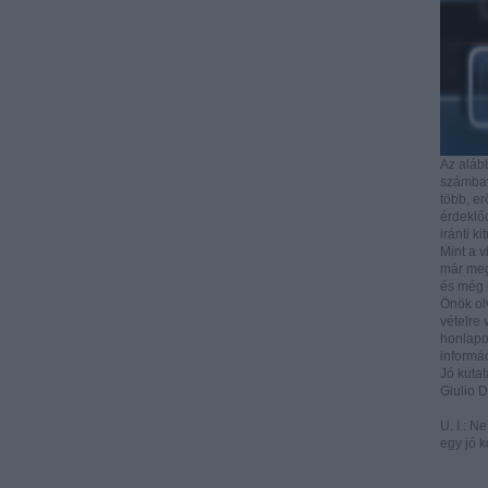
Az aláb
számbave
több, e
érdeklőd
iránti ki
Mint a v
már mega
és még i
Önök ol
vételre 
honlapo
informác
Jó kutat
Giulio 
U. I.: N
egy jó k