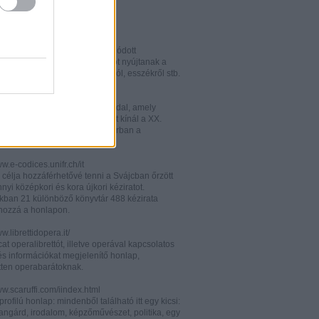
w.italianistica.info/
w.italianisticaonline.it/
lianisztikai kutatásra specializálódott
iós portál - számos információt nyújtanak a
 publikációkról, konferenciákról, esszékről stb.
gilander.libero.it/letteratura/
áttkinthető irodalomkritikai oldal, amely
éseket és szerzői életrajzokat kínál a XX.
elejéről. Célközönsége elsősorban a
umi korosztály.
ww.e-codices.unifr.ch/it
 célja hozzáférhetővé tenni a Svájcban őrzött
yi középkori és kora újkori kéziratot.
kban 21 különböző könyvtár 488 kézirata
 hozzá a honlapon.
ww.librettidopera.it/
at operalibrettót, illetve operával kapcsolatos
és információkat megjelenítő honlap,
etten operabarátoknak.
ww.scaruffi.com/iindex.html
rofilú honlap: mindenből található itt egy kicsi:
angárd, irodalom, képzőművészet, politika, egy