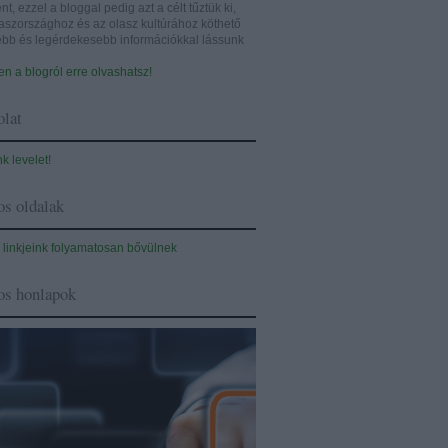
nt, ezzel a bloggal pedig azt a célt tűztük ki,
aszországhoz és az olasz kultúrához köthető
sebb és legérdekesebb információkkal lássunk
n a blogról erre olvashatsz!
lat
nk levelet!
s oldalak
 linkjeink folyamatosan bővülnek
os honlapok