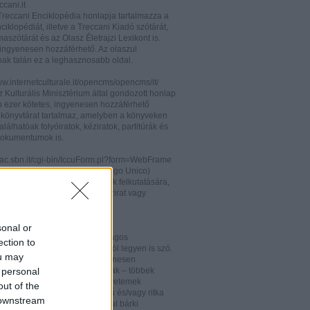
cani.it
 Treccani Enciklopédia honlapja tartalmazza a
nciklopédiát, illetve a Treccani Kiadó szótárát,
aszótárát és az Olasz Életrajzi Lexikont is.
ingyenesen hozzáférhető. Az olaszul
nak talán ez a leghasznosabb oldal.
ww.internetculturale.it/opencms/opencms/it/
 Kulturális Minisztérium által gondozott honlap
b ezer kötetes, ingyenesen hozzáférhető
s könyvtárat tartalmaz, amelyben a könyveken
alálhatóak folyóiratok, kéziratok, partitúrák és
okumentumok is.
opac.sbn.it/cgi-bin/IccuForm.pl?form=WebFrame
(Istituto Centrale per il Catalogo Unico)
endszere. Hasznos lehet annak felkutatására,
 lelhető fel egy-egy könyv, kézirat vagy
ra Olaszországban.
ooks.google.it/
sonal or
eknek és folyóiratoknak valóságos
ection to
kamrája ez, bármelyik századról legyen is szó.
ou may
 oldalon olvashatóak és ingyenesen
 personal
etőek minden nemzetiségű írónak – többek
olaszoknak is – az amerikai egyetemek
out of the
aiban digitalizált, első kiadású és/vagy ritka
 downstream
. Egy Google vagy Gmail fiókkal bárki