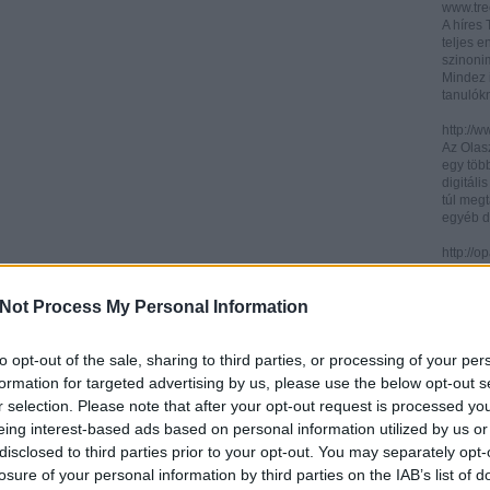
www.trec
A híres
teljes e
szinonim
Mindez 
tanulók
http://w
Az Olasz
egy töb
digitáli
túl megt
egyéb d
http://
Az ICCU 
keresőr
Not Process My Personal Information
hogy hol
partitú
http://b
to opt-out of the sale, sharing to third parties, or processing of your per
A könyv
formation for targeted advertising by us, please use the below opt-out s
kincses
r selection. Please note that after your opt-out request is processed y
Ezen az
eing interest-based ads based on personal information utilized by us or
letölth
között 
disclosed to third parties prior to your opt-out. You may separately opt-
könyvtár
losure of your personal information by third parties on the IAB’s list of
könyvei