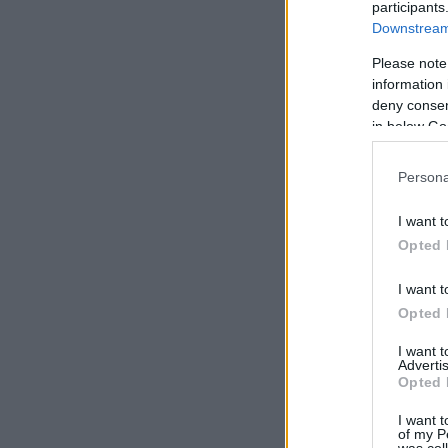
participants
Downstream 
Please note
information 
deny consent
in below Go
Persona
I want t
Opted 
I want t
Opted 
I want 
Advertis
Opted 
I want t
of my P
was col