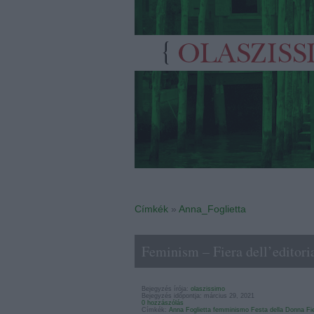
Címkék
»
Anna_Foglietta
Feminism – Fiera dell’editori
Bejegyzés írója:
olaszissimo
Bejegyzés időpontja: március 29, 2021
0 hozzászólás
Címkék:
Anna Foglietta
femminismo
Festa della Donna
Fi