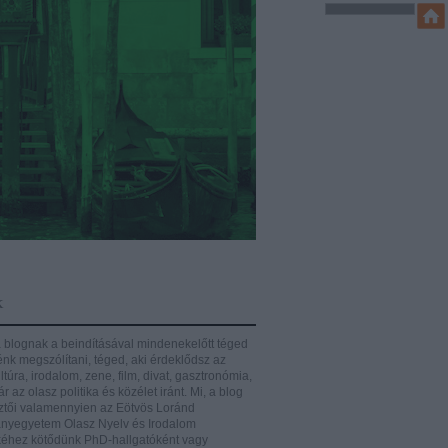
k
 blognak a beindításával mindenekelőtt téged
énk megszólítani, téged, aki érdeklődsz az
ltúra, irodalom, zene, film, divat, gasztronómia,
r az olasz politika és közélet iránt.
Mi, a blog
ztői valamennyien az Eötvös Loránd
yegyetem Olasz Nyelv és Irodalom
éhez kötődünk PhD-hallgatóként vagy