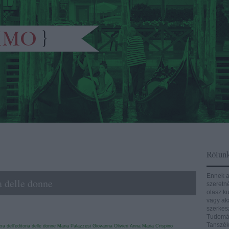
Rólun
Ennek a
a delle donne
szeretn
olasz ku
vagy aká
szerkes
Tudomán
Tanszék
era dell’editoria delle donne
Maria Palazzesi
Giovanna Olivieri
Anna Maria Crispino