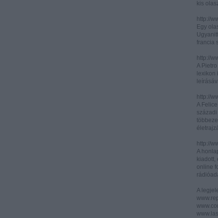
kis olas
http://
Egy olas
Ugyanit
francia s
http://w
A Pietr
lexikon 
leírásáv
http://w
A Felic
századi 
többeze
életrajz
http://w
A honla
kiadott,
online f
rádióad
A legje
www.rep
www.corr
www.las