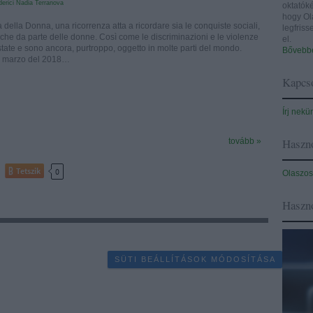
derici
Nadia Terranova
oktatóké
hogy Ol
 della Donna, una ricorrenza atta a ricordare sia le conquiste sociali,
legfris
che da parte delle donne. Così come le discriminazioni e le violenze
el.
state e sono ancora, purtroppo, oggetto in molte parti del mondo.
Bővebbe
i marzo del 2018…
Kapcso
Írj nekü
Haszno
tovább »
Tetszik
0
Olaszos
Haszn
SÜTI BEÁLLÍTÁSOK MÓDOSÍTÁSA