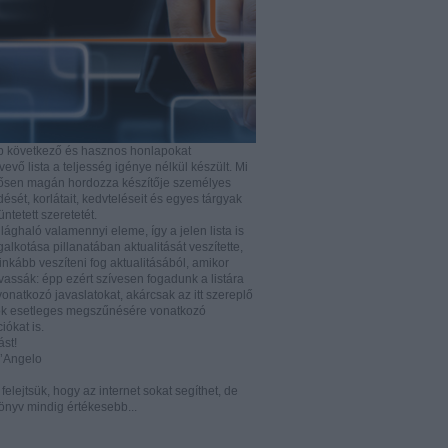
b következő és hasznos honlapokat
vő lista a teljesség igénye nélkül készült. Mi
rősen magán hordozza készítője személyes
ését, korlátait, kedvteléseit és egyes tárgyak
tüntetett szeretetét.
ilághaló valamennyi eleme, így a jelen lista is
lkotása pillanatában aktualitását veszítette,
nkább veszíteni fog aktualitásából, amikor
vassák: épp ezért szívesen fogadunk a listára
vonatkozó javaslatokat, akárcsak az itt szereplő
k esetleges megszűnésére vonatkozó
iókat is.
ást!
D’Angelo
e felejtsük, hogy az internet sokat segíthet, de
önyv mindig értékesebb...