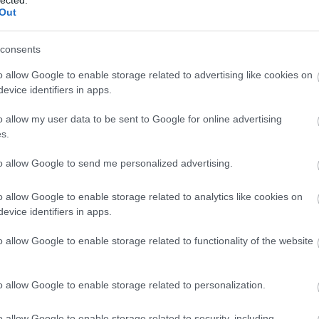
http://ww
Out
Régi és 
szerzők
folyóirat
consents
http://w
Gradiva 
o allow Google to enable storage related to advertising like cookies on
York - 
evice identifiers in apps.
http://w
o allow my user data to be sent to Google for online advertising
Az iskol
folyóirat
s.
http://w
to allow Google to send me personalized advertising.
A világ 
Számos i
tanszéke
o allow Google to enable storage related to analytics like cookies on
publikác
evice identifiers in apps.
http://ww
Régi és
o allow Google to enable storage related to functionality of the website
érdekes
http://ww
Irodalmi
o allow Google to enable storage related to personalization.
http://w
A rangos
o allow Google to enable storage related to security, including