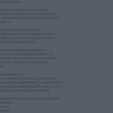
z, egy kis angol...
www.gamoto.net/dizionario%2Dlatino/
z-latin, latin-olasz szótár mindig jól jöhet.
t megtalálható egy olasz-angol és egy olasz-
zótár is.
ww.myword.it/opera/dictionary
o Gelli szerkesztésében megjelent Opera-
ingyenes online verziója, többezer opera
al a XVII. századtól 2000-ig.
ww.myword.it/spettacolo/dictionary
e Ceppa szerkesztésében megjelent XX.
színházi lexikon ingyenes online verziója,
r színész, rendező, színházi szerző
ával.
ww.quotidiani.net/
pon valamennyi olaszországi és külföldön
 olasz nyelvű újság fellelhető, a napilapoktól az
olyóiratokig, a képregényektől a televízió- és
ásokig és meteorológiai jelentésekig.
lentősebb napilapok honlapjai a következőek:
ubblica.it
iere.it
tampa.it