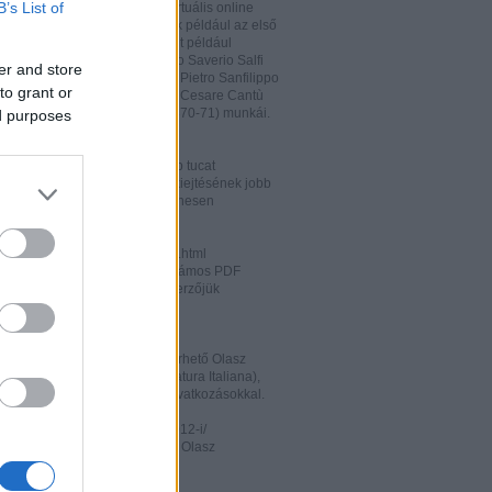
B’s List of
hatja és megőrizheti a saját virtuális online
rát. A honlapon megtalálhatóak például az első
odalomtörténeti munkák is, mint például
o Tiraboschi (1825), Francesco Saverio Salfi
er and store
 Giuseppe Maffei (1852-1853), Pietro Sanfilippo
to grant or
 Paolo Emiliani-Giudici (1863), Cesare Cantù
vagy Francesco De Sanctis (1870-71) munkái.
ed purposes
ww.liberliber.it/home/index.php
könyv, 6.320 zenei darab, több tucat
önyv segíthet az olasz nyelv kiejtésének jobb
ításában. Valamennyi file ingyenesen
rhető.
ww.letteraturaitaliana.net/index.html
őhöz nagyon hasonló oldal, számos PDF
mú olasz irodalmi művel és szerzőjük
ával gazdagítva.
ww.storiadellaletteratura.it/
 Piromalli ingyenesen hozzáférhető Olasz
történet-e (Storia della Letteratura Italiana),
is keresőprogrammal és hiperhivatkozásokkal.
ww3.unibo.it/boll900/numeri/2012-i/
tino '900». A Bolognai Egyetem Olasz
nek online folyóirata.