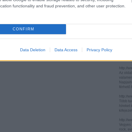
cation functionality and fraud prevention, and other user protection.
http://ww
http://ww
Két, ita
informác
CONFIRM
legújabb
http://di
Könnyen 
műelemz
Data Deletion
Data Access
Privacy Policy
század 
gimnázi
http://w
Az oldal
valamenn
Napjain
férhető
http://w
Több tuc
híreket 
kifejez
http://w
Vegyes p
rock, av