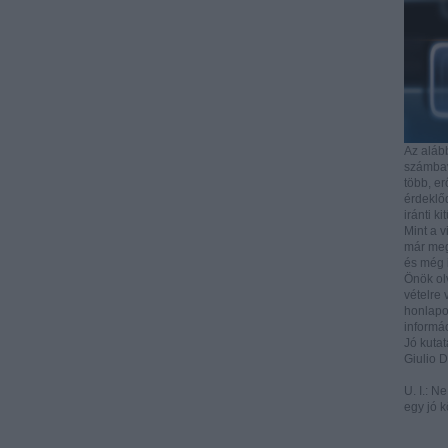
Az aláb
számbave
több, e
érdeklőd
iránti ki
Mint a v
már mega
és még i
Önök ol
vételre 
honlapo
informác
Jó kutat
Giulio 
U. I.: N
egy jó k