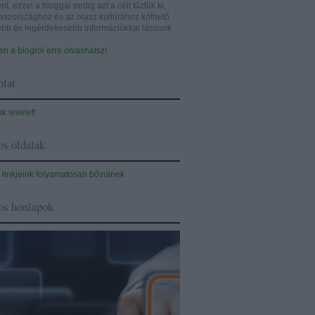
nt, ezzel a bloggal pedig azt a célt tűztük ki,
aszországhoz és az olasz kultúrához köthető
sebb és legérdekesebb információkkal lássunk
n a blogról erre olvashatsz!
lat
nk levelet!
s oldalak
 linkjeink folyamatosan bővülnek
os honlapok