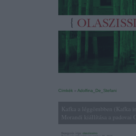
Címkék
»
Adolfina_De_Stefani
Kafka a léggömbben (Kafka in
Morandi kiállítása a padovai 
Bejegyzés írója:
olaszissimo