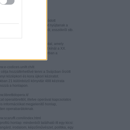
w.italianistica.info/
w.italianisticaonline.it/
lianisztikai kutatásra specializálódott
iós portál - számos információt nyújtanak a
 publikációkról, konferenciákról, esszékről stb.
gilander.libero.it/letteratura/
áttkinthető irodalomkritikai oldal, amely
éseket és szerzői életrajzokat kínál a XX.
elejéről. Célközönsége elsősorban a
umi korosztály.
ww.e-codices.unifr.ch/it
 célja hozzáférhetővé tenni a Svájcban őrzött
yi középkori és kora újkori kéziratot.
kban 21 különböző könyvtár 488 kézirata
 hozzá a honlapon.
ww.librettidopera.it/
at operalibrettót, illetve operával kapcsolatos
és információkat megjelenítő honlap,
etten operabarátoknak.
ww.scaruffi.com/iindex.html
rofilú honlap: mindenből található itt egy kicsi:
angárd, irodalom, képzőművészet, politika, egy