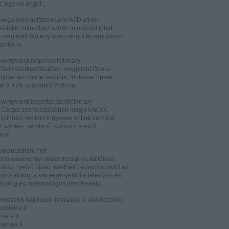
z, egy kis angol...
www.gamoto.net/dizionario%2Dlatino/
z-latin, latin-olasz szótár mindig jól jöhet.
t megtalálható egy olasz-angol és egy olasz-
zótár is.
ww.myword.it/opera/dictionary
o Gelli szerkesztésében megjelent Opera-
ingyenes online verziója, többezer opera
al a XVII. századtól 2000-ig.
ww.myword.it/spettacolo/dictionary
e Ceppa szerkesztésében megjelent XX.
színházi lexikon ingyenes online verziója,
r színész, rendező, színházi szerző
ával.
ww.quotidiani.net/
pon valamennyi olaszországi és külföldön
 olasz nyelvű újság fellelhető, a napilapoktól az
olyóiratokig, a képregényektől a televízió- és
ásokig és meteorológiai jelentésekig.
lentősebb napilapok honlapjai a következőek:
ubblica.it
iere.it
tampa.it