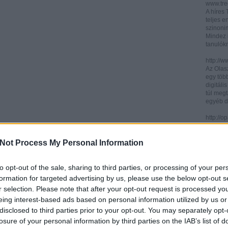
www.trec
A híres
teljes e
szinonim
Mindez 
tanulók
http://w
Az Olasz
egy töb
digitáli
túl megt
egyéb d
http://
Az ICCU 
keresőr
Not Process My Personal Information
hogy hol
partitú
http://b
to opt-out of the sale, sharing to third parties, or processing of your per
A könyv
formation for targeted advertising by us, please use the below opt-out s
kincses
r selection. Please note that after your opt-out request is processed y
Ezen az
eing interest-based ads based on personal information utilized by us or
letölth
között 
disclosed to third parties prior to your opt-out. You may separately opt-
könyvtár
losure of your personal information by third parties on the IAB’s list of
könyvei