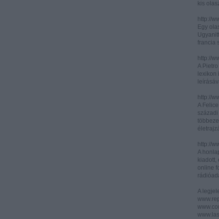
kis olas
http://
Egy olas
Ugyanit
francia s
http://w
A Pietr
lexikon 
leírásáv
http://w
A Felic
századi 
többeze
életrajz
http://w
A honla
kiadott,
online f
rádióad
A legje
www.rep
www.corr
www.las