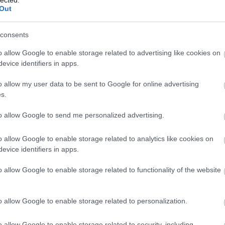
http://ww
Out
Régi és 
szerzők
folyóirat
consents
http://w
Gradiva 
o allow Google to enable storage related to advertising like cookies on
York - 
evice identifiers in apps.
http://w
o allow my user data to be sent to Google for online advertising
Az iskol
folyóirat
s.
http://w
to allow Google to send me personalized advertising.
A világ 
Számos i
tanszéke
o allow Google to enable storage related to analytics like cookies on
publikác
evice identifiers in apps.
http://ww
Régi és
o allow Google to enable storage related to functionality of the website
érdekes
http://ww
Irodalmi
o allow Google to enable storage related to personalization.
http://w
A rangos
o allow Google to enable storage related to security, including