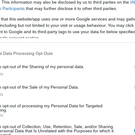
. This information may also be disclosed by us to third parties on the
IA
létrehoz
könyvtá
Participants
that may further disclose it to other third parties.
olasz ir
Girolam
 that this website/app uses one or more Google services and may gath
(1834),
including but not limited to your visit or usage behaviour. You may click 
(1859),
(1865) 
 to Google and its third-party tags to use your data for below specifi
ogle consent section.
http://w
2.495 e-
hangosk
l Data Processing Opt Outs
elsaját
hozzáfé
o opt-out of the Sharing of my personal data.
http://w
In
Az előz
formátu
életrajz
o opt-out of the Sale of my Personal Data.
http://w
In
Antonio
irodalom
to opt-out of processing my Personal Data for Targeted
digitál
ing.
In
http://w
«Bollet
o opt-out of Collection, Use, Retention, Sale, and/or Sharing
Tanszéké
ersonal Data that Is Unrelated with the Purposes for which it
lected.