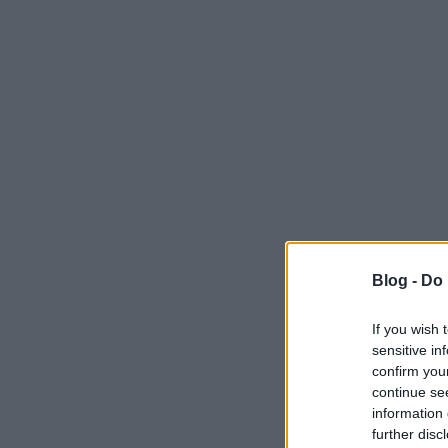
Blog -
Do 
If you wish 
sensitive in
confirm you
continue se
information 
further disc