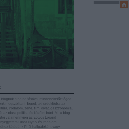
k
 blognak a beindításával mindenekelőtt téged
énk megszólítani, téged, aki érdeklődsz az
ltúra, irodalom, zene, film, divat, gasztronómia,
r az olasz politika és közélet iránt.
Mi, a blog
ztői valamennyien az Eötvös Loránd
yegyetem Olasz Nyelv és Irodalom
éhez kötődünk PhD-hallgatóként vagy