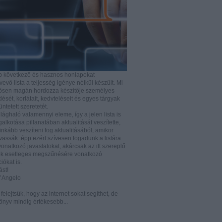
b következő és hasznos honlapokat
vő lista a teljesség igénye nélkül készült. Mi
rősen magán hordozza készítője személyes
ését, korlátait, kedvteléseit és egyes tárgyak
tüntetett szeretetét.
ilághaló valamennyi eleme, így a jelen lista is
lkotása pillanatában aktualitását veszítette,
nkább veszíteni fog aktualitásából, amikor
vassák: épp ezért szívesen fogadunk a listára
vonatkozó javaslatokat, akárcsak az itt szereplő
k esetleges megszűnésére vonatkozó
iókat is.
ást!
D’Angelo
e felejtsük, hogy az internet sokat segíthet, de
önyv mindig értékesebb...