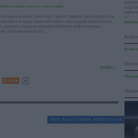
oktatóké
Adolfina De Stefani
Centro Arte Cultura
Cittadella
hogy Ol
legfris
ílt meg a padovai Centro Arte Cultura Cittadella, illetve Adolfina De
el.
ndezésében az egyik legkiemelkedőbb kortárs magyar képzőművész,
Bővebbe
t, valamint a bergamói alternatív művészeti szcéna országos
lője, Emilio Morandi közös…
Kapcso
Írj nekü
Haszno
tovább »
Olaszos
Tetszik
0
Haszn
SÜTI BEÁLLÍTÁSOK MÓDOSÍTÁSA