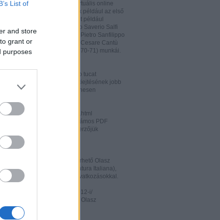
B’s List of
hatja és megőrizheti a saját virtuális online
rát. A honlapon megtalálhatóak például az első
odalomtörténeti munkák is, mint például
o Tiraboschi (1825), Francesco Saverio Salfi
er and store
 Giuseppe Maffei (1852-1853), Pietro Sanfilippo
to grant or
 Paolo Emiliani-Giudici (1863), Cesare Cantù
vagy Francesco De Sanctis (1870-71) munkái.
ed purposes
ww.liberliber.it/home/index.php
könyv, 6.320 zenei darab, több tucat
önyv segíthet az olasz nyelv kiejtésének jobb
ításában. Valamennyi file ingyenesen
rhető.
ww.letteraturaitaliana.net/index.html
őhöz nagyon hasonló oldal, számos PDF
mú olasz irodalmi művel és szerzőjük
ával gazdagítva.
ww.storiadellaletteratura.it/
 Piromalli ingyenesen hozzáférhető Olasz
történet-e (Storia della Letteratura Italiana),
is keresőprogrammal és hiperhivatkozásokkal.
ww3.unibo.it/boll900/numeri/2012-i/
tino '900». A Bolognai Egyetem Olasz
nek online folyóirata.