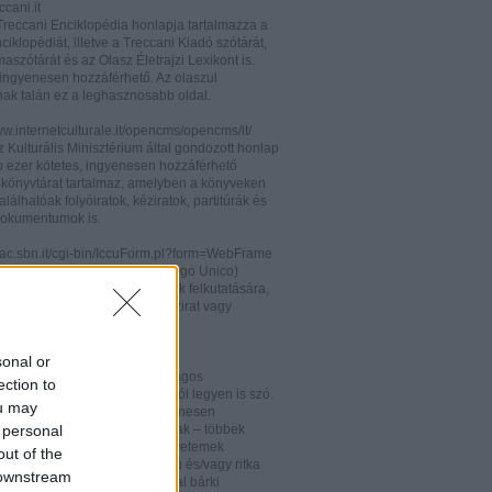
cani.it
 Treccani Enciklopédia honlapja tartalmazza a
nciklopédiát, illetve a Treccani Kiadó szótárát,
aszótárát és az Olasz Életrajzi Lexikont is.
ingyenesen hozzáférhető. Az olaszul
nak talán ez a leghasznosabb oldal.
ww.internetculturale.it/opencms/opencms/it/
 Kulturális Minisztérium által gondozott honlap
b ezer kötetes, ingyenesen hozzáférhető
s könyvtárat tartalmaz, amelyben a könyveken
alálhatóak folyóiratok, kéziratok, partitúrák és
okumentumok is.
opac.sbn.it/cgi-bin/IccuForm.pl?form=WebFrame
(Istituto Centrale per il Catalogo Unico)
endszere. Hasznos lehet annak felkutatására,
 lelhető fel egy-egy könyv, kézirat vagy
ra Olaszországban.
ooks.google.it/
sonal or
eknek és folyóiratoknak valóságos
ection to
kamrája ez, bármelyik századról legyen is szó.
ou may
 oldalon olvashatóak és ingyenesen
 personal
etőek minden nemzetiségű írónak – többek
olaszoknak is – az amerikai egyetemek
out of the
aiban digitalizált, első kiadású és/vagy ritka
 downstream
. Egy Google vagy Gmail fiókkal bárki