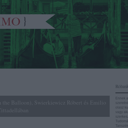
Rólun
Ennek a
 the Balloon), Swierkiewicz Róbert és Emilio
szeretn
olasz ku
Cittadellában
vagy aká
szerkes
Tudomán
Tanszék