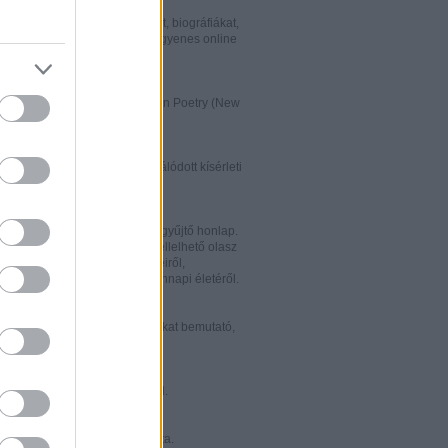
w.italialibri.net/
kortárs olasz irodalmi műveket, biográfiákat,
et és recenziókat bemutató, ingyenes online
.
ww.italianstudies.org/gradiva/
- International Journal of Italian Poetry (New
Roma)
ww.griseldaonline.it/
ai irodalomoktatásra specializálódott kísérleti
.
ww.italinemo.it/
italianisztikai folyóiratait egybegyűjtő honlap.
nformációt kínál a világban fellelhető olasz
k folyóiratairól, kiadott könyveiről,
ióiról, ösztöndíjairól és mindennapi életéről.
w.classicitaliani.it/
 ritka történelmi dokumentumokat bemutató,
 és könnyen átlátható honlap.
w.letteratura.it/
 és egyéb témákat kínáló oldal.
ww.alfabeta2.it/
 olasz folyóirat online változata.