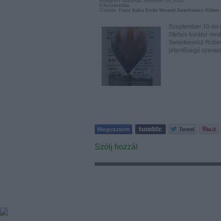
Bejegyzés időpontja: november 28, 2016
0 hozzászólás
Címkék:
Franz Kafka
Emilio Morandi
Swierkiewicz Róbert
Szeptember 10-én ny
Stefani kurátor re
Swierkiewicz Róber
jelentőségű szerep
Szólj hozzá!